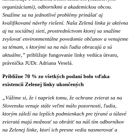
organizáciami), odborníkmi a akademickou
obcou.
Snažíme sa na jednotlivé problémy prinášať aj
kvalifikované návrhy riešení. Naša
Zelená linka je aktívna
aj na sociálnej sieti, prostredníctvom ktorej sa snažíme
zvyšovať environmentálne povedomie občanov
a venujeme
sa témam, s ktorými sa na nás ľudia obracajú a sú
aktuálne,”
približuje fungovanie linky vedúca útvaru,
právnička JUDr. Adriana Veselá.
Približne 70 % zo všetkých podaní bolo vďaka
existencii Zelenej linky ukončených
„Vážime si, že i napriek tomu, že ochrane zvierat sa na
Slovensku venuje stále veľmi málo pozornosti, ľudia,
ktorým záleží na lepších podmienkach pre týrané a túlavé
zvieratá majú možnosť sa obrátiť na náš tím odborníkov
na Zelenej linke, ktorí ich presne vedia nasmerovať a