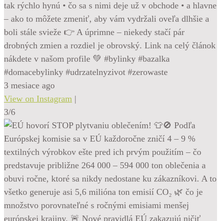
tak rýchlo hynú • čo sa s nimi deje už v obchode • a hlavne
– ako to môžete zmeniť, aby vám vydržali oveľa dlhšie a
boli stále svieže 👉 A úprimne – niekedy stačí pár
drobných zmien a rozdiel je obrovský. Link na celý článok
nákdete v našom profile 💚 #bylinky #bazalka
#domacebylinky #udrzatelnyzivot #zerowaste
3 mesiace ago
View on Instagram
|
3/6