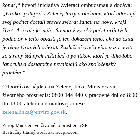
konať,“
hovorí iniciatíva Zvierací ombudsman a dodáva:
„
Vďaka spolupráci Zelenej linky a občanov, ktorí adresujú
svoj podnet dostali stovky zvierat šancu na nový, krajší
život. A to nie je málo. Samotný vysoký počet prijatých
podnetov v tejto oblasti je len dôkazom toho, aká dôležitá
je téma týraných zvierat. Zaslúži si oveľa viac pozornosti
zo strany
štátnych inštitúcií a politikov, ktorí ju dlhodobo
ignorujú a dostatočne nevnímajú ako spoločenský
problém.“
Odborníkov nájdete na Zelenej linke Ministerstva
životného prostredia: 0800 144 440 v pracovné dni od 8:00
do 18:00 alebo na e-mailovej adrese:
zelena.linka@enviro.gov.sk
.
Zdroj: Ministerstvo životného prostredia SR
Ilustračný titulný obrázok: freepik.com