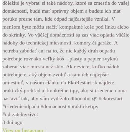
dôležité je vybrať si také nádoby, ktoré sa zmestia do vašej
domácnosti, budú mať správny objem a budete ich mať
poruke presne tam, kde odpad najčastejšie vzniká. V
menšom byte môžu stačiť kompaktné koše pod linku alebo
do skrinky. Vo väčšej domácnosti sa zas viac oplatia väčšie
nádoby do technickej miestnosti, komory či garáže. A
netreba zabúdať ani na to, že nie každý druh odpadu
potrebuje rovnako veľký kôš – plasty a papier zvyknú
zaberať viac miesta než sklo. Ak neviete, koľko nádob
potrebujete, aký objem zvoliť a kam ich najlepšie
umiestniť, v našom článku na EkoRestart.sk nájdete
praktický prehľad aj konkrétne tipy, ako si triedenie doma
nastaviť tak, aby vám vydržalo dlhodobo 🌿 #ekorestart
#triedenieodpadu #domacnost #prakticketipy
#udrzatelnyzivot
3 dni ago
View on Instagram
|