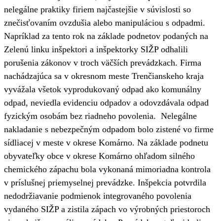
nelegálne praktiky firiem najčastejšie v súvislosti so
znečisťovaním ovzdušia alebo manipuláciou s odpadmi.
Napríklad za tento rok na základe podnetov podaných na
Zelenú linku inšpektori a inšpektorky SIŽP odhalili
porušenia zákonov v troch väčších prevádzkach. Firma
nachádzajúca sa v okresnom meste Trenčianskeho kraja
vyvážala všetok vyprodukovaný odpad ako komunálny
odpad, neviedla evidenciu odpadov a odovzdávala odpad
fyzickým osobám bez riadneho povolenia. Nelegálne
nakladanie s nebezpečným odpadom bolo zistené vo firme
sídliacej v meste v okrese Komárno. Na základe podnetu
obyvateľky obce v okrese Komárno ohľadom silného
chemického zápachu bola vykonaná mimoriadna kontrola
v príslušnej priemyselnej prevádzke. Inšpekcia potvrdila
nedodržiavanie podmienok integrovaného povolenia
vydaného SIŽP a zistila zápach vo výrobných priestoroch