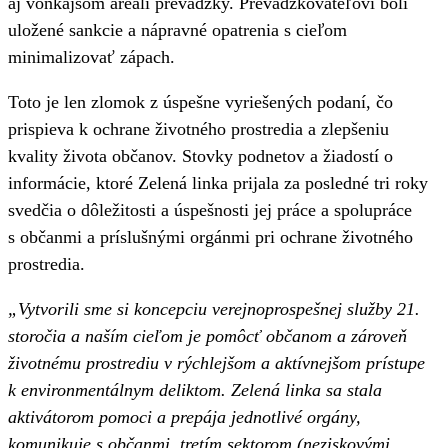
aj vonkajšom areáli prevádzky. Prevádzkovateľovi boli
uložené sankcie a nápravné opatrenia s cieľom
minimalizovať zápach.
Toto je len zlomok z úspešne vyriešených podaní, čo
prispieva k ochrane životného prostredia a zlepšeniu
kvality života občanov. Stovky podnetov a žiadostí o
informácie, ktoré Zelená linka prijala za posledné tri roky
svedčia o dôležitosti a úspešnosti jej práce a spolupráce
s občanmi a príslušnými orgánmi pri ochrane životného
prostredia.
„Vytvorili sme si koncepciu verejnoprospešnej služby 21.
storočia a naším cieľom je pomôcť občanom a zároveň
životnému prostrediu v rýchlejšom a aktívnejšom prístupe
k environmentálnym deliktom. Zelená linka sa stala
aktivátorom pomoci a prepája jednotlivé orgány,
komunikuje s občanmi, tretím sektorom (neziskovými