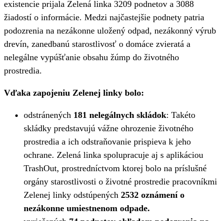
existencie prijala Zelená linka 3209 podnetov a 3088
žiadostí o informácie. Medzi najčastejšie podnety patria
podozrenia na nezákonne uložený odpad, nezákonný výrub
drevín, zanedbanú starostlivosť o domáce zvieratá a
nelegálne vypúšťanie obsahu žúmp do životného
prostredia.
Vďaka zapojeniu Zelenej linky bolo:
odstránených
181 nelegálnych skládok
: Takéto
skládky predstavujú vážne ohrozenie životného
prostredia a ich odstraňovanie prispieva k jeho
ochrane. Zelená linka spolupracuje aj s aplikáciou
TrashOut, prostredníctvom ktorej bolo na príslušné
orgány starostlivosti o životné prostredie pracovníkmi
Zelenej linky odstúpených
2532 oznámení o
nezákonne umiestnenom odpade.