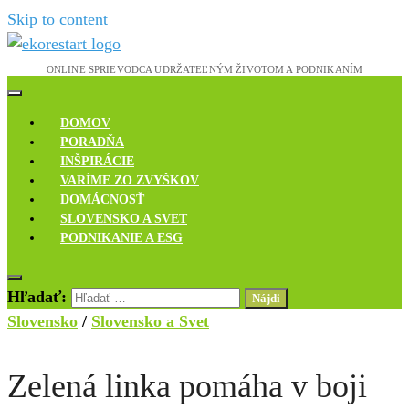
Skip to content
Novinky, rozhovory a inšpirácie
Ekoreštart
DOMOV
PORADŇA
INŠPIRÁCIE
VARÍME ZO ZVYŠKOV
DOMÁCNOSŤ
SLOVENSKO A SVET
PODNIKANIE A ESG
Hľadať:
Slovensko
/
Slovensko a Svet
Zelená linka pomáha v boji