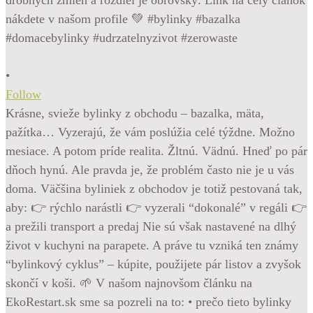
•
Follow
Krásne, svieže bylinky z obchodu – bazalka, mäta,
pažítka… Vyzerajú, že vám poslúžia celé týždne. Možno
mesiace. A potom príde realita. Žltnú. Vädnú. Hneď po pár
dňoch hynú. Ale pravda je, že problém často nie je u vás
doma. Väčšina byliniek z obchodov je totiž pestovaná tak,
aby: 👉 rýchlo narástli 👉 vyzerali “dokonalé” v regáli 👉
a prežili transport a predaj Nie sú však nastavené na dlhý
život v kuchyni na parapete. A práve tu vzniká ten známy
“bylinkový cyklus” – kúpite, použijete pár listov a zvyšok
skončí v koši. 🌱 V našom najnovšom článku na
EkoRestart.sk sme sa pozreli na to: • prečo tieto bylinky