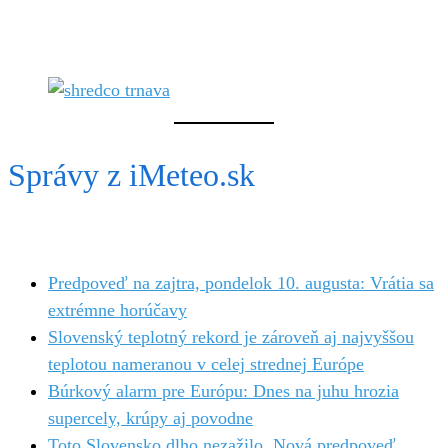
Správy z iMeteo.sk
Predpoveď na zajtra, pondelok 10. augusta: Vrátia sa
extrémne horúčavy
Slovenský teplotný rekord je zároveň aj najvyššou
teplotou nameranou v celej strednej Európe
Búrkový alarm pre Európu: Dnes na juhu hrozia
supercely, krúpy aj povodne
Toto Slovensko dlho nezažilo. Nová predpoveď