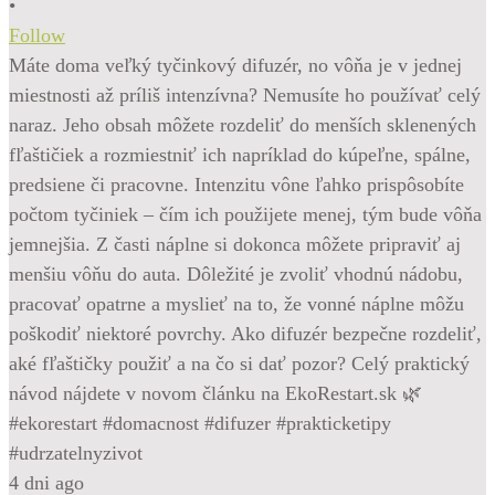
•
Follow
Máte doma veľký tyčinkový difuzér, no vôňa je v jednej
miestnosti až príliš intenzívna? Nemusíte ho používať celý
naraz. Jeho obsah môžete rozdeliť do menších sklenených
fľaštičiek a rozmiestniť ich napríklad do kúpeľne, spálne,
predsiene či pracovne. Intenzitu vône ľahko prispôsobíte
počtom tyčiniek – čím ich použijete menej, tým bude vôňa
jemnejšia. Z časti náplne si dokonca môžete pripraviť aj
menšiu vôňu do auta. Dôležité je zvoliť vhodnú nádobu,
pracovať opatrne a myslieť na to, že vonné náplne môžu
poškodiť niektoré povrchy. Ako difuzér bezpečne rozdeliť,
aké fľaštičky použiť a na čo si dať pozor? Celý praktický
návod nájdete v novom článku na EkoRestart.sk 🌿
#ekorestart #domacnost #difuzer #prakticketipy
#udrzatelnyzivot
4 dni ago