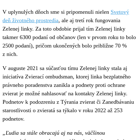
V uplynulých dňoch sme si pripomenuli nielen
Svetový
deň životného prostredia
, ale aj tretí rok fungovania
Zelenej linky. Za toto obdobie prijal tím Zelenej linky
takmer 6300 podaní od občanov (len v prvom roku to bolo
2500 podaní), pričom ukončených bolo približne 70 %
z nich.
V auguste 2021 sa súčasťou tímu Zelenej linky stala aj
iniciatíva Zvierací ombudsman, ktorej linka bezplatného
právneho poradenstva zanikla a podnety proti ochrane
zvierat je možné nahlasovať na kontakty Zelenej linky.
Podnetov k podozreniu z Týrania zvierat či Zanedbávaniu
starostlivosti o zvieratá sa týkalo v roku 2022 až 253
podnetov.
„Ľudia sa stále obracajú aj na nás, väčšinou