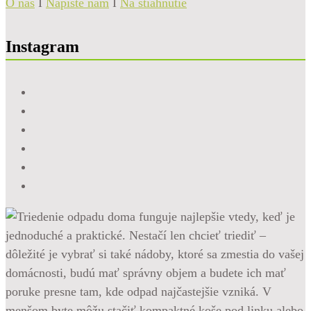
O nás
I
Napíšte nám
I
Na stiahnutie
Instagram