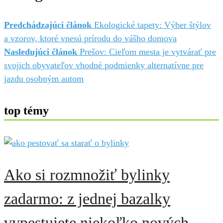
Predchádzajúci článok
Ekologické tapety: Výber štýlov
a vzorov, ktoré vnesú prírodu do vášho domova
Nasledujúci článok
Prešov: Cieľom mesta je vytvárať pre
svojich obyvateľov vhodné podmienky alternatívne pre
jazdu osobným autom
top témy
Ako si rozmnožiť bylinky
zadarmo: z jednej bazalky
vypestujete niekoľko nových