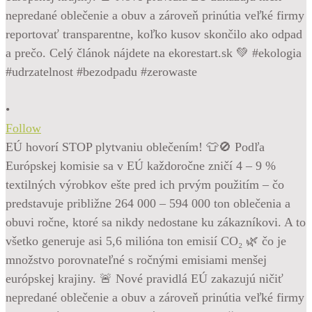
•
Follow
EÚ hovorí STOP plytvaniu oblečením! 👕🚫 Podľa
Európskej komisie sa v EÚ každoročne zničí 4 – 9 %
textilných výrobkov ešte pred ich prvým použitím – čo
predstavuje približne 264 000 – 594 000 ton oblečenia a
obuvi ročne, ktoré sa nikdy nedostane ku zákazníkovi. A to
všetko generuje asi 5,6 milióna ton emisií CO₂ 🌿 čo je
množstvo porovnateľné s ročnými emisiami menšej
európskej krajiny. 🚨 Nové pravidlá EÚ zakazujú ničiť
nepredané oblečenie a obuv a zároveň prinútia veľké firmy