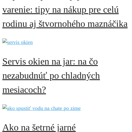
varenie: tipy na nákup pre celú
rodinu aj štvornohého maznáčika
Servis okien na jar: na čo
nezabudnúť po chladných
mesiacoch?
Ako na šetrné jarné