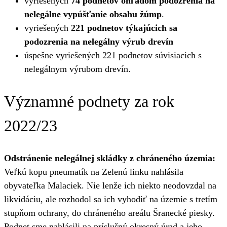
vyriešených
74 podnetov ohľadom podozrenia na
nelegálne vypúšťanie obsahu žúmp
.
vyriešených
221 podnetov týkajúcich sa
podozrenia na nelegálny výrub drevín
úspešne vyriešených 221 podnetov súvisiacich s
nelegálnym výrubom drevín.
Významné podnety za rok
2022/23
Odstránenie nelegálnej skládky z chráneného územia:
Veľkú kopu pneumatík na Zelenú linku nahlásila
obyvateľka Malaciek. Nie lenže ich niekto neodovzdal na
likvidáciu, ale rozhodol sa ich vyhodiť na územie s tretím
stupňom ochrany, do chráneného areálu Šranecké piesky.
Podnet sme nahlásili na príslušný okresný úrad a jeho