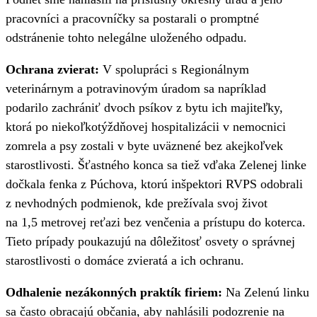
pracovníci a pracovníčky sa postarali o promptné
odstránenie tohto nelegálne uloženého odpadu.
Ochrana zvierat:
V spolupráci s Regionálnym
veterinárnym a potravinovým úradom sa napríklad
podarilo zachrániť dvoch psíkov z bytu ich majiteľky,
ktorá po niekoľkotýždňovej hospitalizácii v nemocnici
zomrela a psy zostali v byte uväznené bez akejkoľvek
starostlivosti. Šťastného konca sa tiež vďaka Zelenej linke
dočkala fenka z Púchova, ktorú inšpektori RVPS odobrali
z nevhodných podmienok, kde prežívala svoj život
na 1,5 metrovej reťazi bez venčenia a prístupu do koterca.
Tieto prípady poukazujú na dôležitosť osvety o správnej
starostlivosti o domáce zvieratá a ich ochranu.
Odhalenie nezákonných praktík firiem:
Na Zelenú linku
sa často obracajú občania, aby nahlásili podozrenie na