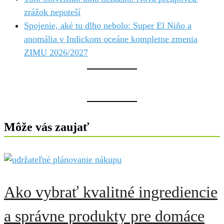
zrážok nepoteší
Spojenie, aké tu dlho nebolo: Super El Niño a
anomália v Indickom oceáne kompletne zmenia
ZIMU 2026/2027
Môže vás zaujať
Ako vybrať kvalitné ingrediencie
a správne produkty pre domáce