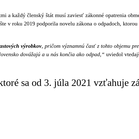
stmi a každý členský štát musí zaviesť zákonné opatrenia ob
ešte v roku 2019 podporila novelu zákona o odpadoch, ktorou
lastových výrobkov
, pričom významnú časť z tohto objemu pred
 Slovensko dovážajú a u nás končia ako odpad,“
uviedol vtedaj
ktoré sa od 3. júla 2021 vzťahuje z