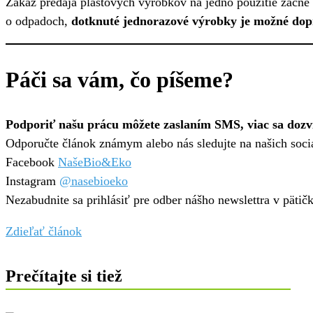
Zákaz predaja plastových výrobkov na jedno použitie začne 
o odpadoch,
dotknuté jednorazové výrobky je možné dop
Páči sa vám, čo píšeme?
Podporiť našu prácu môžete zaslaním SMS, viac sa dozvi
Odporučte článok známym alebo nás sledujte na našich soci
Facebook
NašeBio&Eko
Instagram
@nasebioeko
Nezabudnite sa prihlásiť pre odber nášho newslettra v pätič
Zdieľať článok
Prečítajte si tiež