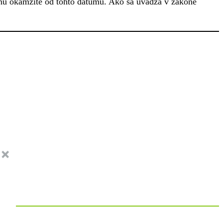
iznú okamžite od tohto dátumu. Ako sa uvádza v zákone