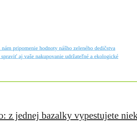
d nám pripomenie hodnoty nášho zeleného dedičstva
spraviť aj vaše nakupovanie udržateľné a ekologické
 z jednej bazalky vypestujete nie