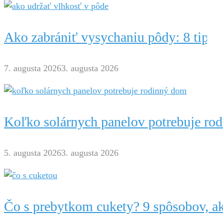
Ako zabrániť vysychaniu pôdy: 8 tipov
7. augusta 2026
3. augusta 2026
Koľko solárnych panelov potrebuje ro
5. augusta 2026
3. augusta 2026
Čo s prebytkom cukety? 9 spôsobov, ak