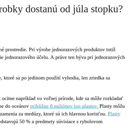
robky dostanú od júla stopku?
né prostredie. Pri výrobe jednorazových produktov totiž
enie jednorazového účelu. A práve ten býva pri jednorazových
ktoré sa po jedinom použití vyhodia, len zriedka sa
t ocitne napríklad vo voľnej prírode, kde sa môže rozkladať
ane do oceánov
približne 8 miliónov ton plastov.
Plasty môžu
h zamenia za medúzy, ktoré sú ich hlavnou korisťou.
Plasty
edstavujú 50 % a predmety súvisiace s rybolovom