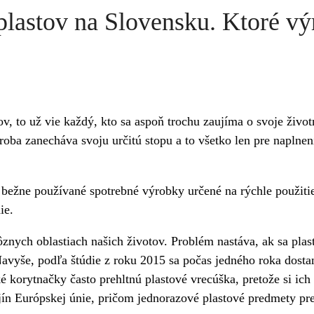
lastov na Slovensku. Ktoré vý
, to už vie každý, kto sa aspoň trochu zaujíma o svoje život
ýroba zanecháva svoju určitú stopu a to všetko len pre napln
žne používané spotrebné výrobky určené na rýchle použitie, 
ie.
znych oblastiach našich životov. Problém nastáva, ak sa plas
avyše, podľa štúdie z roku 2015 sa počas jedného roka dost
 korytnačky často prehltnú plastové vrecúška, pretože si ic
jín Európskej únie, pričom jednorazové plastové predmety pr