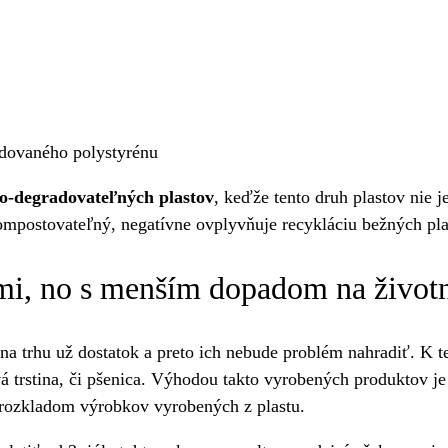
ndovaného polystyrénu
o-degradovateľných plastov
, keďže tento druh plastov nie j
kompostovateľný, negatívne ovplyvňuje recykláciu bežných pla
i, no s menším dopadom na životn
na trhu už dostatok a preto ich nebude problém nahradiť. K
ová trstina, či pšenica. Výhodou takto vyrobených produktov j
s rozkladom výrobkov vyrobených z plastu.