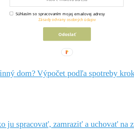
Súhlasím so spracovaním mojej emailovej adresy
Zásady ochrany osobných údajov
 pre udržanie vody v záhrade
Odoslať
dinný dom? Výpočet podľa spotreby kro
o ju spracovať, zamraziť a uchovať na 