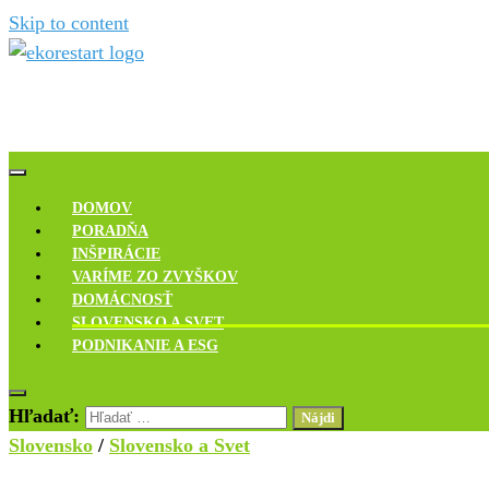
Skip to content
Novinky, rozhovory a inšpirácie
Ekoreštart
DOMOV
PORADŇA
INŠPIRÁCIE
VARÍME ZO ZVYŠKOV
DOMÁCNOSŤ
SLOVENSKO A SVET
PODNIKANIE A ESG
Hľadať:
Slovensko
/
Slovensko a Svet