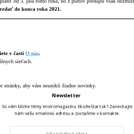
platiť od 3. júla tohto roka, no z pultov predajní však nezm
redať do konca roka 2021.
ete v časti
O nás
.
álnych sieťach.
ke stránky, aby vám neunikli žiadne novinky.
Newsletter
Sú vám blízke témy enviromagazínu EkoReštart.sk? Zanechajte
nám vašu emailovú adresu a zostaňme v kontakte.