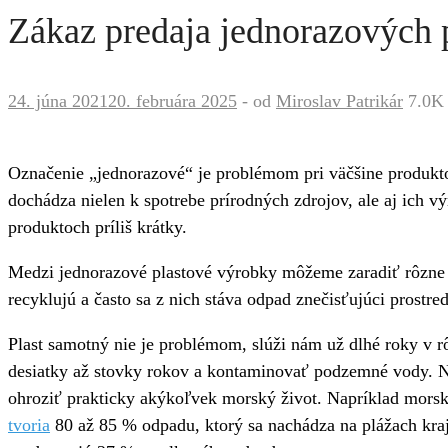
Zákaz predaja jednorazových p
24. júna 2021
20. februára 2025
-
od
Miroslav Patrikár
7.0K
Označenie „jednorazové“ je problémom pri väčšine produktov
dochádza nielen k spotrebe prírodných zdrojov, ale aj ich v
produktoch príliš krátky.
Medzi jednorazové plastové výrobky môžeme zaradiť rôzne be
recyklujú a často sa z nich stáva odpad znečisťujúci prostred
Plast samotný nie je problémom, slúži nám už dlhé roky v rô
desiatky až stovky rokov a kontaminovať podzemné vody. N
ohroziť prakticky akýkoľvek morský život. Napríklad morské
tvoria
80 až 85 % odpadu, ktorý sa nachádza na plážach kra