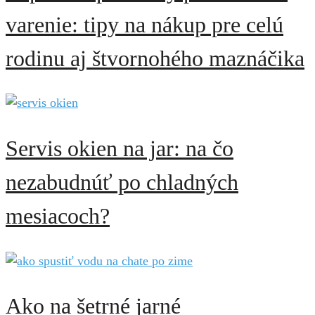
varenie: tipy na nákup pre celú
rodinu aj štvornohého maznáčika
Servis okien na jar: na čo
nezabudnúť po chladných
mesiacoch?
Ako na šetrné jarné