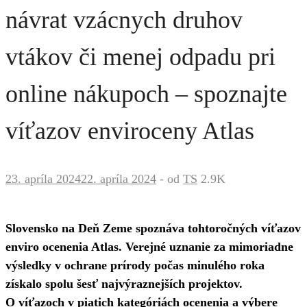
návrat vzácnych druhov
vtákov či menej odpadu pri
online nákupoch – spoznajte
víťazov enviroceny Atlas
23. apríla 2024
22. apríla 2024
-
od
TS
2.9K
Slovensko na Deň Zeme spoznáva tohtoročných víťazov
enviro ocenenia Atlas. Verejné uznanie za mimoriadne
výsledky v ochrane prírody počas minulého roka
získalo spolu šesť najvýraznejších projektov.
O víťazoch v piatich kategóriách ocenenia a výbere