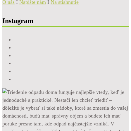
O nás
I
Napíšte nám
I
Na stiahnutie
Instagram