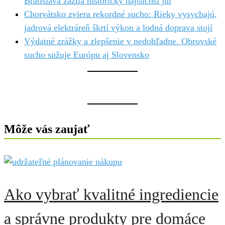
Bratislava zažila historicky najsuchší júl
Chorvátsko zviera rekordné sucho: Rieky vysychajú,
jadrová elektráreň škrtí výkon a lodná doprava stojí
Výdatné zrážky a zlepšenie v nedohľadne. Obrovské
sucho sužuje Európu aj Slovensko
Môže vás zaujať
Ako vybrať kvalitné ingrediencie
a správne produkty pre domáce