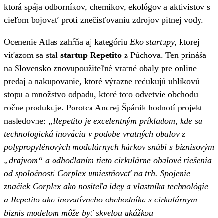
ktorá spája odborníkov, chemikov, ekológov a aktivistov s
cieľom bojovať proti znečisťovaniu zdrojov pitnej vody.
Ocenenie Atlas zahŕňa aj kategóriu
Eko startupy,
ktorej
víťazom sa stal
startup Repetito
z Púchova. Ten prináša
na Slovensko znovupoužiteľné vratné obaly pre online
predaj a nakupovanie, ktoré výrazne redukujú uhlíkovú
stopu a množstvo odpadu, ktoré toto odvetvie obchodu
ročne produkuje. Porotca Andrej Špánik hodnotí projekt
nasledovne:
„Repetito je excelentným príkladom, kde sa
technologická inovácia v podobe vratných obalov z
polypropylénových modulárnych hárkov snúbi s biznisovým
„drajvom“ a odhodlaním tieto cirkulárne obalové riešenia
od spoločnosti Corplex umiestňovať na trh. Spojenie
značiek Corplex ako nositeľa idey a vlastníka technológie
a Repetito ako inovatívneho obchodníka s cirkulárnym
biznis modelom môže byť skvelou ukážkou