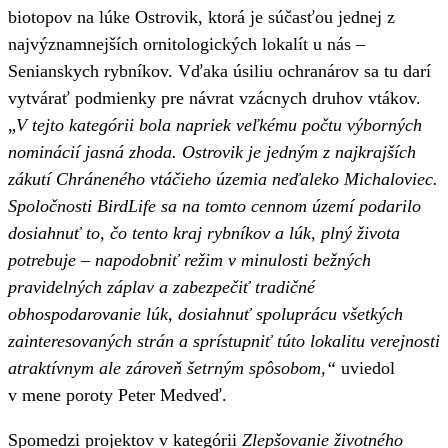
biotopov na lúke Ostrovik, ktorá je súčasťou jednej z
najvýznamnejších ornitologických lokalít u nás –
Senianskych rybníkov. Vďaka úsiliu ochranárov sa tu darí
vytvárať podmienky pre návrat vzácnych druhov vtákov.
„
V tejto kategórii bola napriek veľkému počtu výborných
nominácií jasná zhoda. Ostrovik je jedným z najkrajších
zákutí Chráneného vtáčieho územia neďaleko Michaloviec.
Spoločnosti BirdLife sa na tomto cennom území podarilo
dosiahnuť to, čo tento kraj rybníkov a lúk, plný života
potrebuje – napodobniť režim v minulosti bežných
pravidelných záplav a zabezpečiť tradičné
obhospodarovanie lúk, dosiahnuť spoluprácu všetkých
zainteresovaných strán a sprístupniť túto lokalitu verejnosti
atraktívnym ale zároveň šetrným spôsobom,“
uviedol
v mene poroty Peter Medveď.
Spomedzi projektov v kategórii
Zlepšovanie životného