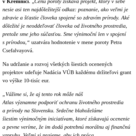
v Kremnici
. „
Cenu poroty získava projekt, ktorý v sebe
nesie asi ten najdôležitejší odkaz: poznanie, ako veľmi je
zdravie a šťastie človeka spojené so zdravím prírody. Aké
dôležité je neoddeľovať človeka od životného prostredia,
pretože sme jeho súčasťou. Sme výnimoční len v spojení
s prírodou,“
uzatvára hodnotenie v mene poroty Petra
Csefalvayová.
Na udržanie a rozvoj všetkých šiestich ocenených
projektov udeľuje Nadácia VÚB každému držiteľovi grant
vo výške 10-tisíc eur.
„Vážime si, že aj tento rok môže náš
Atlas významne podporiť ochranu životného prostredia
a prírody na Slovensku. Srdečne blahoželáme
šiestim výnimočným iniciatívam, ktoré získavajú ocenenie
a pevne veríme, že im dodá potrebnú morálnu aj finančnú
vzpruhu. Veľmi si prajeme, aby ich práca