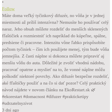
•
Follow
Máte doma veľký tyčinkový difuzér, no vôňa je v jednej
miestnosti až príliš intenzívna? Nemusíte ho používať celý
naraz. Jeho obsah môžete rozdeliť do menších sklenených
fľaštičiek a rozmiestniť ich napríklad do kúpeľne, spálne,
predsiene či pracovne. Intenzitu vône ľahko prispôsobíte
počtom tyčiniek – čím ich použijete menej, tým bude vôňa
jemnejšia. Z časti náplne si dokonca môžete pripraviť aj
menšiu vôňu do auta. Dôležité je zvoliť vhodnú nádobu,
pracovať opatrne a myslieť na to, že vonné náplne môžu
poškodiť niektoré povrchy. Ako difuzér bezpečne rozdeliť,
aké fľaštičky použiť a na čo si dať pozor? Celý praktický
návod nájdete v novom článku na EkoRestart.sk 🌿
#ekorestart #domacnost #difuzer #prakticketipy
#udrzatelnyzivot
3 dni ago