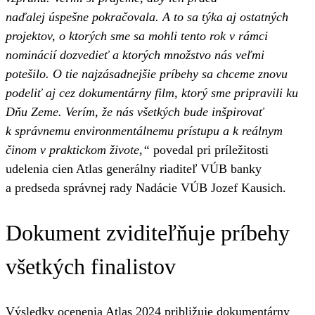
naďalej úspešne pokračovala. A to sa týka aj ostatných
projektov, o ktorých sme sa mohli tento rok v rámci
nominácií dozvedieť a ktorých množstvo nás veľmi
potešilo. O tie najzásadnejšie príbehy sa chceme znovu
podeliť aj cez dokumentárny film, ktorý sme pripravili ku
Dňu Zeme. Verím, že nás všetkých bude inšpirovať
k správnemu environmentálnemu prístupu a k reálnym
činom v praktickom živote,“
povedal pri príležitosti
udelenia cien Atlas generálny riaditeľ VÚB banky
a predseda správnej rady Nadácie VÚB Jozef Kausich.
Dokument zviditeľňuje príbehy
všetkých finalistov
Výsledky ocenenia Atlas 2024 približuje dokumentárny