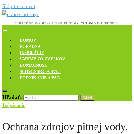
Skip to content
Novinky, rozhovory a inšpirácie
Ekoreštart
DOMOV
PORADŇA
INŠPIRÁCIE
VARÍME ZO ZVYŠKOV
DOMÁCNOSŤ
SLOVENSKO A SVET
PODNIKANIE A ESG
Hľadať:
Inšpirácie
Ochrana zdrojov pitnej vody,