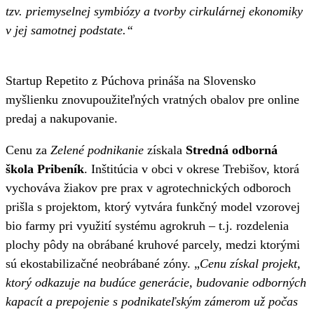
tzv. priemyselnej symbiózy a tvorby cirkulárnej ekonomiky
v jej samotnej podstate.“
Startup Repetito z Púchova prináša na Slovensko
myšlienku znovupoužiteľných vratných obalov pre online
predaj a nakupovanie.
Cenu za
Zelené podnikanie
získala
Stredná odborná
škola Pribeník
. Inštitúcia v obci v okrese Trebišov, ktorá
vychováva žiakov pre prax v agrotechnických odboroch
prišla s projektom, ktorý vytvára funkčný model vzorovej
bio farmy pri využití systému agrokruh – t.j. rozdelenia
plochy pôdy na obrábané kruhové parcely, medzi ktorými
sú ekostabilizačné neobrábané zóny. „
Cenu získal projekt,
ktorý odkazuje na budúce generácie, budovanie odborných
kapacít a prepojenie s podnikateľským zámerom už počas