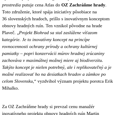
prostredia
putuje cena Atlas do
OZ Zachráňme hrady
.
Toto združenie, ktoré spája iniciatívy pôsobiace na
36 slovenských hradoch, prišlo s inovatívnym konceptom
obnovy hradných ruín. Ten vznikol pôvodne na hrade
Plaveč. „
Projekt Biohrad sa stal zaslúžene víťazom
kategórie. Je to inovatívny koncept na princípe
rovnocennosti ochrany prírody a ochrany kultúrnej
pamiatky – popri konzervácii múrov hradnej zrúcaniny
zachováva v maximálnej možnej miere aj biodiverzitu.
Takýto koncept je nielen potrebný, ale i replikovateľný a je
možné realizovať ho na desiatkach hradov a zámkov po
celom Slovensku
,“ vyzdvihol význam projektu porotca Erik
Mihalko.
Za OZ Zachráňme hrady si prevzal cenu manažér
inovatívneho projektu obnovy hradných ruín Martin