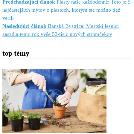
Predchádzajúci článok
Plasty naše každodenné: Toto je 5
najčastejších mýtov o plastoch, ktorým ste možno tiež
verili
Nasledujúci článok
Banská Bystrica: Mestskí lesníci
zasadia tento rok vyše 52-tisíc nových stromčekov
top témy