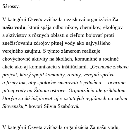
Sárossy.
V kategórii
Osveta
zvíťazila nezisková organizácia
Za
našu vodu
, ktorá spája odborníkov, chemikov, ekológov
a aktivistov z rôznych oblastí s cieľom bojovať proti
znečisťovaniu zdrojov pitnej vody ako najvyššieho
verejného záujmu. S týmto zámerom realizuje
ekovýchovné aktivity na školách, komunitné a rodinné
akcie ako aj komunikáciu s inštitúciami. „
Ocenenie získava
projekt, ktorý spojil komunity, rodiny, verejnú správu
a firmy tak, aby spoločne smerovali k jednému – ochrane
pitnej vody na Žitnom ostrove. Organizácia ide príkladom,
ktorým sa dá inšpirovať aj v ostatných regiónoch na celom
Slovensku
,“ hovorí Silvia Szabóová.
V kategórii Osveta zvíťazila organizácia Za našu vodu,