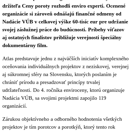
držiteľa Ceny poroty rozhodli enviro experti. Ocenené
organizácie si zároveň odnášajú finančné odmeny od
Nadácie VÚB v celkovej výške 60-tisíc eur pre udržanie
svojej záslužnej práce do budúcnosti. Príbehy víťazov
aj ostatných finalistov približuje verejnosti špeciálny
dokumentárny film.
Atlas predstavuje jednu z najväčších iniciatív komplexného
oceňovania individuálnych projektov z neziskovej, verejnej
aj súkromnej sféry na Slovensku, ktorých poslaním je
chrániť prírodu a presadzovať princípy trvalej
udržateľnosti. Do 4. ročníka enviroceny, ktorú organizuje
Nadácia VÚB, sa svojimi projektmi zapojilo 119
organizácií.
Zárukou objektívneho a odborného hodnotenia všetkých
projektov je tím porotcov a porotkýň, ktorý tento rok