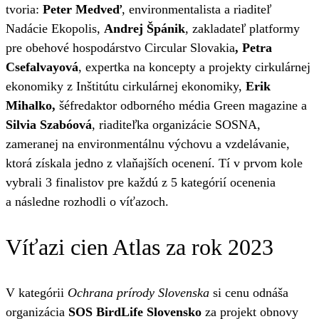
tvoria:
Peter Medveď
, environmentalista a riaditeľ
Nadácie Ekopolis,
Andrej Špánik
, zakladateľ platformy
pre obehové hospodárstvo Circular Slovakia
, Petra
Csefalvayová
, expertka na koncepty a projekty cirkulárnej
ekonomiky z Inštitútu cirkulárnej ekonomiky,
Erik
Mihalko,
šéfredaktor odborného média Green magazine a
Silvia Szabóová
, riaditeľka organizácie SOSNA,
zameranej na environmentálnu výchovu a vzdelávanie,
ktorá získala jedno z vlaňajších ocenení. Tí v prvom kole
vybrali 3 finalistov pre každú z 5 kategórií ocenenia
a následne rozhodli o víťazoch.
Víťazi cien Atlas za rok 2023
V kategórii
Ochrana prírody Slovenska
si cenu odnáša
organizácia
SOS BirdLife Slovensko
za projekt obnovy