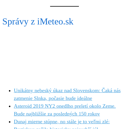
Správy z iMeteo.sk
Unikátny nebeský úkaz nad Slovenskom: Čaká nás
zatmenie Slnka, počasie bude ideálne
Asteroid 2019 NY2 onedlho preletí okolo Zeme.
Bude najbližšie za posledných 150 rokov
Dunaj mierne stúpne, no stále je to veľmi zlé: