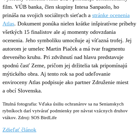
film. VÚB banka, člen skupiny Intesa Sanpaolo, ho
prináša na svojich sociálnych sieťach a
stránke ocenenia
Atlas
. Dokument ponúka nielen krátke inšpiratívne príbehy
všetkých 15 finalistov ale aj momenty odovzdania
ocenenia. Jeho symboliku umocňuje aj víťazná trofej. Jej
autorom je umelec Martin Piaček a má tvar fragmentu
dreveného kruhu. Pri zdvihnutí nad hlavu predstavuje
spodnú časť Zeme, pričom jej držitelia tak pripomínajú
mýtického obra. Aj tento rok sa pod udeľovanie
enviroceny Atlas podpisuje ako partner Združenie miest
a obcí Slovenska.
Titulná fotografia: Vďaka úsiliu ochranárov sa na Senianskych
rybníkoch darí vytvárať podmienky pre návrat vzácnych druhov
vtákov. Zdroj: SOS BirdLife
Zdieľať článok