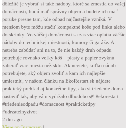
dôležité je vybrať si také nádoby, ktoré sa zmestia do vašej
domácnosti, budú mať správny objem a budete ich mať
poruke presne tam, kde odpad najčastejšie vzniká. V
menšom byte môžu stačiť kompaktné koše pod linku alebo
do skrinky. Vo väčšej domácnosti sa zas viac oplatia väčšie
nádoby do technickej miestnosti, komory či garáže. A
netreba zabúdať ani na to, že nie každý druh odpadu
potrebuje rovnako veľký kôš – plasty a papier zvyknú
zaberať viac miesta než sklo. Ak neviete, koľko nádob
potrebujete, aký objem zvoliť a kam ich najlepšie
umiestniť, v našom článku na EkoRestart.sk nájdete
praktický prehľad aj konkrétne tipy, ako si triedenie doma
nastaviť tak, aby vám vydržalo dlhodobo 🌿 #ekorestart
#triedenieodpadu #domacnost #prakticketipy
#udrzatelnyzivot
2 dni ago
View on Instagram
|