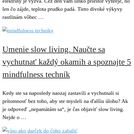
elektriny je výzva. Cez deň vám slnko priestor vyhreje, no
len čo zájde, teplota prudko padá. Tieto divoké výkyvy
rastlinám vôbec …
Umenie slow living. Naučte sa
vychutnať každý okamih a spoznajte 5
mindfulness techník
Kedy ste sa naposledy naozaj zastavili a vychutnali si
prítomnosť bez toho, aby ste mysleli na ďalšiu úlohu? Ak
je odpoveď „nepamätám sa“, je čas objaviť slow living.
Nejde o …