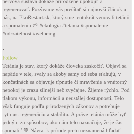
•
Follow
Tetánia je stav, ktorý dokáže človeka zaskočiť. Objaví sa
napätie v tele, svaly sa akoby samy od seba sťahujú, v
končatinách sa objavuje tŕpnutie či mravčenie a vnútorný
nepokoj je zrazu silnejší než zvyčajne. Žijeme rýchlo. Pod
tlakom výkonu, informácií a neustálej dostupnosti. Telo
však funguje podľa prirodzených zákonov a potrebuje
rytmus, regeneráciu a stabilitu. A práve tetánia môže byť
jedným zo spôsobov, ako nám telo naznačuje, že je čas
spomaliť 💚 Návrat k prírode preto neznamená hľadať