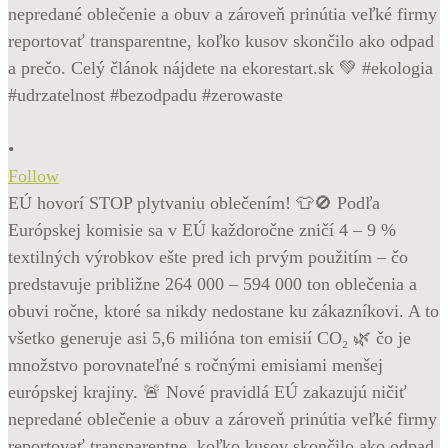
•
Follow
EÚ hovorí STOP plytvaniu oblečením! 👕🚫 Podľa
Európskej komisie sa v EÚ každoročne zničí 4 – 9 %
textilných výrobkov ešte pred ich prvým použitím – čo
predstavuje približne 264 000 – 594 000 ton oblečenia a
obuvi ročne, ktoré sa nikdy nedostane ku zákazníkovi. A to
všetko generuje asi 5,6 milióna ton emisií CO₂ 🌿 čo je
množstvo porovnateľné s ročnými emisiami menšej
európskej krajiny. 🚨 Nové pravidlá EÚ zakazujú ničiť
nepredané oblečenie a obuv a zároveň prinútia veľké firmy
reportovať transparentne, koľko kusov skončilo ako odpad