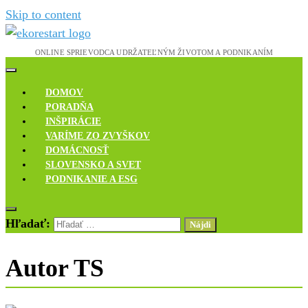
Skip to content
Novinky, rozhovory a inšpirácie
Ekoreštart
DOMOV
PORADŇA
INŠPIRÁCIE
VARÍME ZO ZVYŠKOV
DOMÁCNOSŤ
SLOVENSKO A SVET
PODNIKANIE A ESG
Hľadať:
Autor
TS