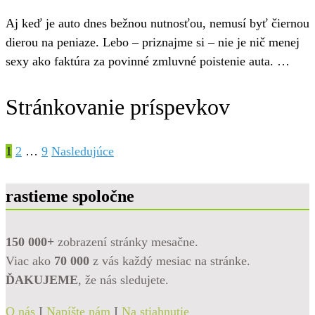
Aj keď je auto dnes bežnou nutnosťou, nemusí byť čiernou
dierou na peniaze. Lebo – priznajme si – nie je nič menej
sexy ako faktúra za povinné zmluvné poistenie auta. …
Stránkovanie príspevkov
1
2
…
9
Nasledujúce
rastieme spoločne
150 000+
zobrazení stránky mesačne.
Viac ako
70 000
z vás každý mesiac na stránke.
ĎAKUJEME
, že nás sledujete.
O nás
I
Napíšte nám
I
Na stiahnutie