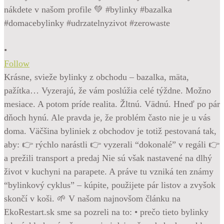
•
Follow
Krásne, svieže bylinky z obchodu – bazalka, mäta,
pažítka… Vyzerajú, že vám poslúžia celé týždne. Možno
mesiace. A potom príde realita. Žltnú. Vädnú. Hneď po pár
dňoch hynú. Ale pravda je, že problém často nie je u vás
doma. Väčšina byliniek z obchodov je totiž pestovaná tak,
aby: 👉 rýchlo narástli 👉 vyzerali “dokonalé” v regáli 👉
a prežili transport a predaj Nie sú však nastavené na dlhý
život v kuchyni na parapete. A práve tu vzniká ten známy
“bylinkový cyklus” – kúpite, použijete pár listov a zvyšok
skončí v koši. 🌱 V našom najnovšom článku na
EkoRestart.sk sme sa pozreli na to: • prečo tieto bylinky