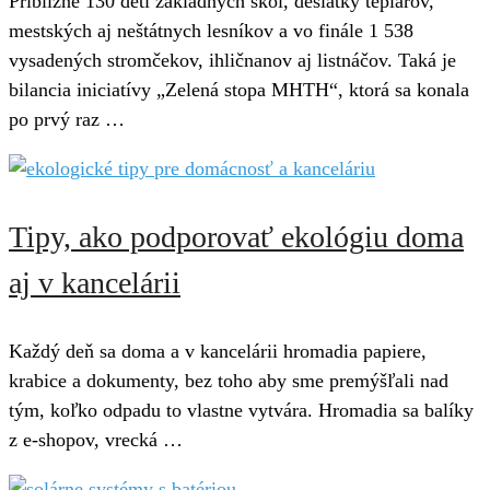
Približne 130 detí základných škôl, desiatky teplárov,
mestských aj neštátnych lesníkov a vo finále 1 538
vysadených stromčekov, ihličnanov aj listnáčov. Taká je
bilancia iniciatívy „Zelená stopa MHTH“, ktorá sa konala
po prvý raz …
Tipy, ako podporovať ekológiu doma
aj v kancelárii
Každý deň sa doma a v kancelárii hromadia papiere,
krabice a dokumenty, bez toho aby sme premýšľali nad
tým, koľko odpadu to vlastne vytvára. Hromadia sa balíky
z e-shopov, vrecká …