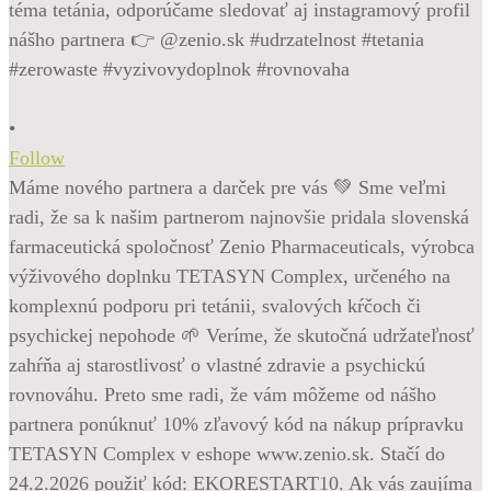
•
Follow
Máme nového partnera a darček pre vás 💚 Sme veľmi
radi, že sa k našim partnerom najnovšie pridala slovenská
farmaceutická spoločnosť Zenio Pharmaceuticals, výrobca
výživového doplnku TETASYN Complex, určeného na
komplexnú podporu pri tetánii, svalových kŕčoch či
psychickej nepohode 🌱 Veríme, že skutočná udržateľnosť
zahŕňa aj starostlivosť o vlastné zdravie a psychickú
rovnováhu. Preto sme radi, že vám môžeme od nášho
partnera ponúknuť 10% zľavový kód na nákup prípravku
TETASYN Complex v eshope www.zenio.sk. Stačí do
24.2.2026 použiť kód: EKORESTART10. Ak vás zaujíma