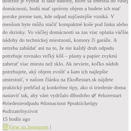
dôležité je vybrať si také nádoby, ktoré sa zmestia do vašej
domácnosti, budú mať správny objem a budete ich mať
poruke presne tam, kde odpad najčastejšie vzniká. V
menšom byte môžu stačiť kompaktné koše pod linku alebo
do skrinky. Vo väčšej domácnosti sa zas viac oplatia väčšie
nádoby do technickej miestnosti, komory či garáže. A
netreba zabúdať ani na to, že nie každý druh odpadu
potrebuje rovnako veľký kôš – plasty a papier zvyknú
zaberať viac miesta než sklo. Ak neviete, koľko nádob
potrebujete, aký objem zvoliť a kam ich najlepšie
umiestniť, v našom článku na EkoRestart.sk nájdete
praktický prehľad aj konkrétne tipy, ako si triedenie doma
nastaviť tak, aby vám vydržalo dlhodobo 🌿 #ekorestart
#triedenieodpadu #domacnost #prakticketipy
#udrzatelnyzivot
15 hodín ago
View on Instagram
|