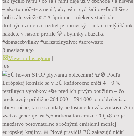
tak rýchlo hynú • čo sa s nimi deje už v obchode • a hlavne
– ako to môžete zmeniť, aby vám vydržali oveľa dlhšie a
boli stále svieže 👉 A úprimne – niekedy stačí pár
drobných zmien a rozdiel je obrovský. Link na celý článok
nákdete v našom profile 💚 #bylinky #bazalka
#domacebylinky #udrzatelnyzivot #zerowaste
3 mesiace ago
View on Instagram
|
3/6