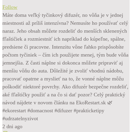
Follow
Máte doma veľký tyčinkový difuzér, no vôňa je v jednej
miestnosti až príliš intenzívna? Nemusíte ho používať celý
naraz. Jeho obsah môžete rozdeliť do menších sklenených
fľaštičiek a rozmiestniť ich napríklad do kúpeľne, spálne,
predsiene či pracovne. Intenzitu vône ľahko prispôsobíte
počtom tyčiniek – čím ich použijete menej, tým bude vôňa
jemnejšia. Z časti náplne si dokonca môžete pripraviť aj
menšiu vôňu do auta. Dôležité je zvoliť vhodnú nádobu,
pracovať opatrne a myslieť na to, že vonné náplne môžu
poškodiť niektoré povrchy. Ako difuzér bezpečne rozdeliť,
aké fľaštičky použiť a na čo si dať pozor? Celý praktický
návod nájdete v novom článku na EkoRestart.sk 🌿
#ekorestart #domacnost #difuzer #prakticketipy
#udrzatelnyzivot
2 dni ago