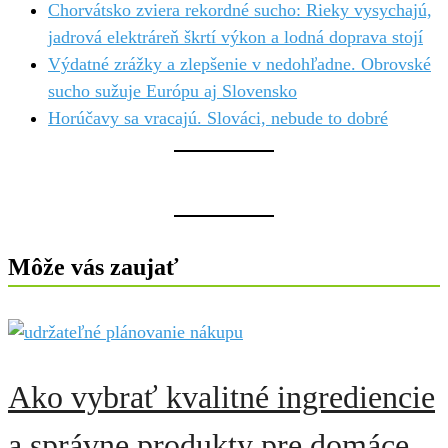
Chorvátsko zviera rekordné sucho: Rieky vysychajú,
jadrová elektráreň škrtí výkon a lodná doprava stojí
Výdatné zrážky a zlepšenie v nedohľadne. Obrovské
sucho sužuje Európu aj Slovensko
Horúčavy sa vracajú. Slováci, nebude to dobré
Môže vás zaujať
Ako vybrať kvalitné ingrediencie
a správne produkty pre domáce