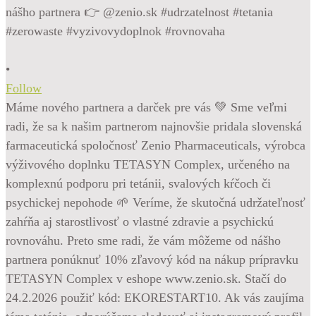
•
Follow
Máme nového partnera a darček pre vás 💚 Sme veľmi
radi, že sa k našim partnerom najnovšie pridala slovenská
farmaceutická spoločnosť Zenio Pharmaceuticals, výrobca
výživového doplnku TETASYN Complex, určeného na
komplexnú podporu pri tetánii, svalových kŕčoch či
psychickej nepohode 🌱 Veríme, že skutočná udržateľnosť
zahŕňa aj starostlivosť o vlastné zdravie a psychickú
rovnováhu. Preto sme radi, že vám môžeme od nášho
partnera ponúknuť 10% zľavový kód na nákup prípravku
TETASYN Complex v eshope www.zenio.sk. Stačí do
24.2.2026 použiť kód: EKORESTART10. Ak vás zaujíma