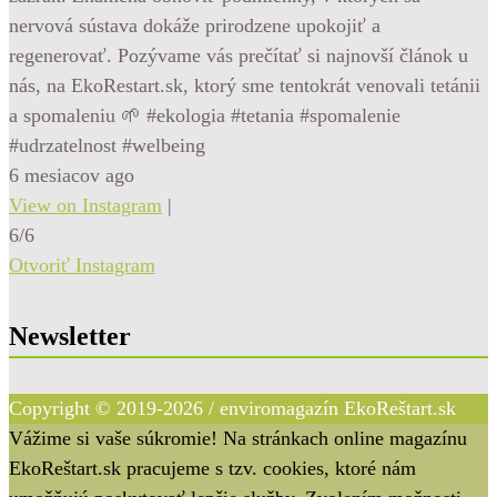
nervová sústava dokáže prirodzene upokojiť a
regenerovať. Pozývame vás prečítať si najnovší článok u
nás, na EkoRestart.sk, ktorý sme tentokrát venovali tetánii
a spomaleniu 🌱 #ekologia #tetania #spomalenie
#udrzatelnost #welbeing
6 mesiacov ago
View on Instagram
|
6/6
Otvoriť Instagram
Newsletter
Copyright © 2019-2026 / enviromagazín EkoReštart.sk
Vážime si vaše súkromie! Na stránkach online magazínu
EkoReštart.sk pracujeme s tzv. cookies, ktoré nám