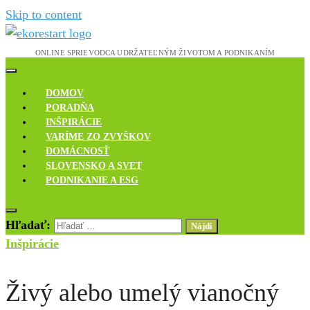
Skip to content
Novinky, rozhovory a inšpirácie
Ekoreštart
DOMOV
PORADŇA
INŠPIRÁCIE
VARÍME ZO ZVYŠKOV
DOMÁCNOSŤ
SLOVENSKO A SVET
PODNIKANIE A ESG
Hľadať:
Inšpirácie
Živý alebo umelý vianočný