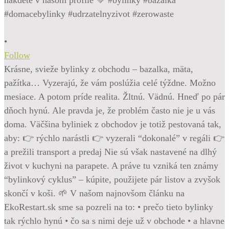
•
Follow
Krásne, svieže bylinky z obchodu – bazalka, mäta,
pažítka… Vyzerajú, že vám poslúžia celé týždne. Možno
mesiace. A potom príde realita. Žltnú. Vädnú. Hneď po pár
dňoch hynú. Ale pravda je, že problém často nie je u vás
doma. Väčšina byliniek z obchodov je totiž pestovaná tak,
aby: 👉 rýchlo narástli 👉 vyzerali “dokonalé” v regáli 👉
a prežili transport a predaj Nie sú však nastavené na dlhý
život v kuchyni na parapete. A práve tu vzniká ten známy
“bylinkový cyklus” – kúpite, použijete pár listov a zvyšok
skončí v koši. 🌱 V našom najnovšom článku na
EkoRestart.sk sme sa pozreli na to: • prečo tieto bylinky
tak rýchlo hynú • čo sa s nimi deje už v obchode • a hlavne