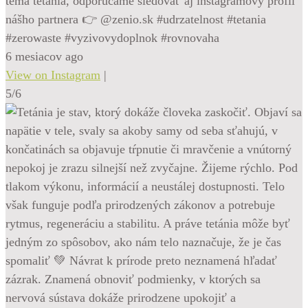
téma tetánia, odporúčame sledovať aj instagramový profil
nášho partnera 👉 @zenio.sk #udrzatelnost #tetania
#zerowaste #vyzivovydoplnok #rovnovaha
6 mesiacov ago
View on Instagram
|
5/6