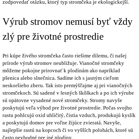
zodpovedať otázku, ktorý typ stromčeka je ekologickejší.
Výrub stromov nemusí byť vždy
zlý pre životné prostredie
Pri kúpe živého stromčeka často riešime dilemu, či našej
prírode výrub stromov neubližuje. Vianočné stromčeky
môžeme pokojne prirovnať k plodinám ako napríklad
pšenica alebo slnečnica. Sadíme ich s jasným cieľom
neskoršieho zberu. Tak isto premýšľajme aj pri vianočných
stromčekoch. Sú sadené v lesných škôlkach a po ich výrube
sú opätovne vysadené nové stromčeky. Stromy navyše
poskytujú veľa výhod pre životné prostredie. Počas svojho
rastu pohlcujú oxid uhličitý, čistia vzduch, produkujú kyslík
a poskytujú domov pre voľne žijúce zvieratá. Navyše,
najlepšie rastú na kopcoch či vo vyšších polohách, ktoré sú
často nevhodné pre iné plodiny.