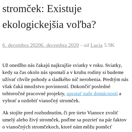
stromček: Existuje
ekologickejšia voľba?
6. decembra 2020
6. decembra 2020
-
od
Lucia
5.9K
Už onedlho nás čakajú najkrajšie sviatky v roku. Sviatky,
kedy sa čas okolo nás spomalí a v kruhu rodiny si budeme
užívať chvíle pohody a sladkého nič nerobenia. Predtým nás
však čaká množstvo povinností. Dokončiť posledné
tohtoročné pracovné projekty,
upratať naše domácnosti
a
vybrať a ozdobiť vianočný stromček.
Ak stojíte pred rozhodnutím, či pre tieto Vianoce zvoliť
umelý alebo živý stromček, poďme sa pozrieť na pár faktov
o vianočných stromčekoch, ktoré nám môžu pomôcť