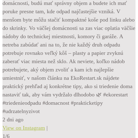
domácnosti, budú mať správny objem a budete ich mať
poruke presne tam, kde odpad najčastejšie vzniká. V
menšom byte môžu stačiť kompaktné koše pod linku alebo
do skrinky. Vo väčšej domácnosti sa zas viac oplatia väčšie
nádoby do technickej miestnosti, komory či garáže. A
netreba zabúdať ani na to, že nie každý druh odpadu
potrebuje rovnako veľký kôš – plasty a papier zvyknú
zaberať viac miesta než sklo. Ak neviete, koľko nádob
potrebujete, aký objem zvoliť a kam ich najlepšie
umiestniť, v našom článku na EkoRestart.sk nájdete
praktický prehľad aj konkrétne tipy, ako si triedenie doma
nastaviť tak, aby vám vydržalo dlhodobo 🌿 #ekorestart
#triedenieodpadu #domacnost #prakticketipy
#udrzatelnyzivot
2 dni ago
View on Instagram
|
1/6