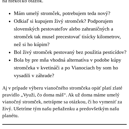
na niekoľko otázok.
Mám umelý stromček, potrebujem teda nový?
Odkiaľ si kupujem živý stromček? Podporujem
slovenských pestovateľov alebo zahraničných a
stromček tak musel precestovať tisícky kilometrov,
než si ho kúpim?
Bol živý stromček pestovaný bez použitia pesticídov?
Bola by pre mňa vhodná alternatíva v podobe kúpy
stromčeka v kvetináči a po Vianociach by som ho
vysadili v záhrade?
Aj v prípade výberu vianočného stromčeka opäť platí zlaté
pravidlo „Využi, čo doma máš“. Ak už doma máme umelý
vianočný stromček, netrápme sa otázkou, či ho vymeniť za
živý. Ušetríme tým našu peňaženku a predovšetkým našu
planétu.