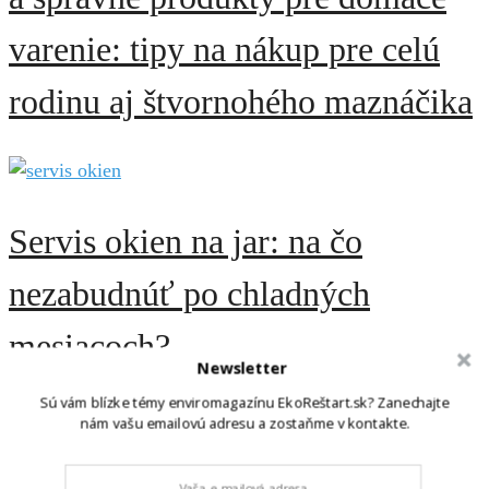
varenie: tipy na nákup pre celú
rodinu aj štvornohého maznáčika
Servis okien na jar: na čo
nezabudnúť po chladných
mesiacoch?
Newsletter
Sú vám blízke témy enviromagazínu EkoReštart.sk? Zanechajte
nám vašu emailovú adresu a zostaňme v kontakte.