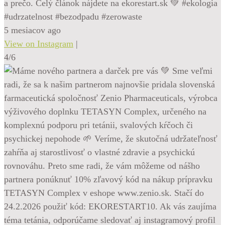
a prečo. Celý článok nájdete na ekorestart.sk 💚 #ekologia
#udrzatelnost #bezodpadu #zerowaste
5 mesiacov ago
View on Instagram
|
4/6