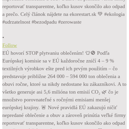
•
Follow
EÚ hovorí STOP plytvaniu oblečením! 👕🚫 Podľa
Európskej komisie sa v EÚ každoročne zničí 4 – 9 %
textilných výrobkov ešte pred ich prvým použitím – čo
predstavuje približne 264 000 – 594 000 ton oblečenia a
obuvi ročne, ktoré sa nikdy nedostane ku zákazníkovi. A to
všetko generuje asi 5,6 milióna ton emisií CO₂ 🌿 čo je
množstvo porovnateľné s ročnými emisiami menšej
európskej krajiny. 🚨 Nové pravidlá EÚ zakazujú ničiť
nepredané oblečenie a obuv a zároveň prinútia veľké firmy
reportovať transparentne, koľko kusov skončilo ako odpad