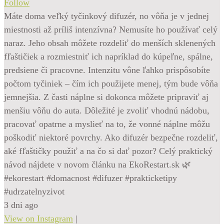
Follow
Máte doma veľký tyčinkový difuzér, no vôňa je v jednej
miestnosti až príliš intenzívna? Nemusíte ho používať celý
naraz. Jeho obsah môžete rozdeliť do menších sklenených
fľaštičiek a rozmiestniť ich napríklad do kúpeľne, spálne,
predsiene či pracovne. Intenzitu vône ľahko prispôsobíte
počtom tyčiniek – čím ich použijete menej, tým bude vôňa
jemnejšia. Z časti náplne si dokonca môžete pripraviť aj
menšiu vôňu do auta. Dôležité je zvoliť vhodnú nádobu,
pracovať opatrne a myslieť na to, že vonné náplne môžu
poškodiť niektoré povrchy. Ako difuzér bezpečne rozdeliť,
aké fľaštičky použiť a na čo si dať pozor? Celý praktický
návod nájdete v novom článku na EkoRestart.sk 🌿
#ekorestart #domacnost #difuzer #prakticketipy
#udrzatelnyzivot
3 dni ago
View on Instagram
|