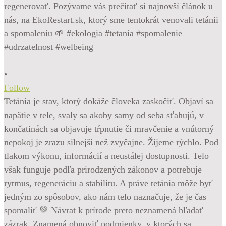
•
Follow
Tetánia je stav, ktorý dokáže človeka zaskočiť. Objaví sa
napätie v tele, svaly sa akoby samy od seba sťahujú, v
končatinách sa objavuje tŕpnutie či mravčenie a vnútorný
nepokoj je zrazu silnejší než zvyčajne. Žijeme rýchlo. Pod
tlakom výkonu, informácií a neustálej dostupnosti. Telo
však funguje podľa prirodzených zákonov a potrebuje
rytmus, regeneráciu a stabilitu. A práve tetánia môže byť
jedným zo spôsobov, ako nám telo naznačuje, že je čas
spomaliť 💚 Návrat k prírode preto neznamená hľadať
zázrak. Znamená obnoviť podmienky, v ktorých sa