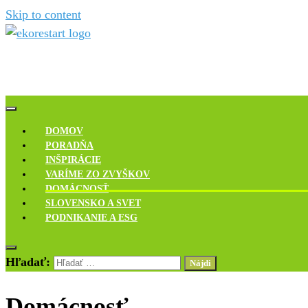
Skip to content
Novinky, rozhovory a inšpirácie
Ekoreštart
DOMOV
PORADŇA
INŠPIRÁCIE
VARÍME ZO ZVYŠKOV
DOMÁCNOSŤ
SLOVENSKO A SVET
PODNIKANIE A ESG
Hľadať:
Domácnosť