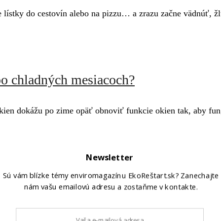
te lístky do cestovín alebo na pizzu… a zrazu začne vädnúť, ž
 po chladných mesiacoch?
okien dokážu po zime opäť obnoviť funkcie okien tak, aby fun
Newsletter
ko zachrániť potraviny pred vyhodením
Sú vám blízke témy enviromagazínu EkoReštart.sk? Zanechajte
nám vašu emailovú adresu a zostaňme v kontakte.
ami Plytvanie jedlom patrí medzi najväčšie environmentálne pr