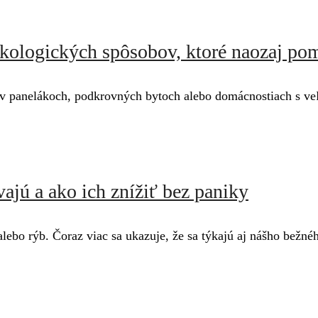
 ekologických spôsobov, ktoré naozaj po
v panelákoch, podkrovných bytoch alebo domácnostiach s veľ
ajú a ako ich znížiť bez paniky
lebo rýb. Čoraz viac sa ukazuje, že sa týkajú aj nášho bežn