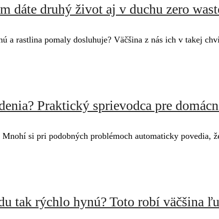
m dáte druhý život aj v duchu zero wast
nú a rastlina pomaly dosluhuje? Väčšina z nás ich v takej ch
denia? Praktický sprievodca pre domác
. Mnohí si pri podobných problémoch automaticky povedia, že
du tak rýchlo hynú? Toto robí väčšina ľu