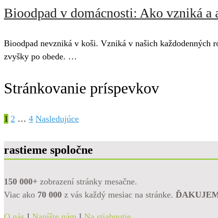
Bioodpad v domácnosti: Ako vzniká a ak
Bioodpad nevzniká v koši. Vzniká v našich každodenných ro
zvyšky po obede. …
Stránkovanie príspevkov
1
2
…
4
Nasledujúce
rastieme spoločne
150 000+
zobrazení stránky mesačne.
Viac ako
70 000
z vás každý mesiac na stránke.
ĎAKUJE
O nás
I
Napíšte nám
I
Na stiahnutie