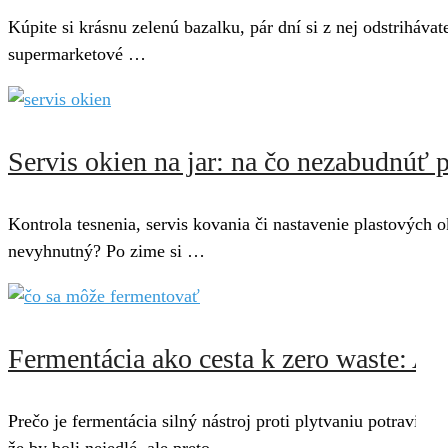
Kúpite si krásnu zelenú bazalku, pár dní si z nej odstriháva
supermarketové …
Servis okien na jar: na čo nezabudnúť
Kontrola tesnenia, servis kovania či nastavenie plastových 
nevyhnutný? Po zime si …
Fermentácia ako cesta k zero waste: A
Prečo je fermentácia silný nástroj proti plytvaniu potravin