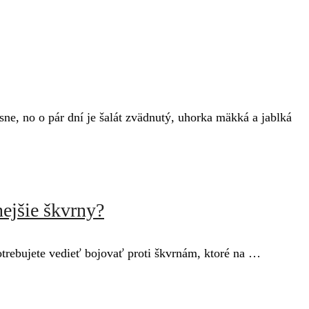
sne, no o pár dní je šalát zvädnutý, uhorka mäkká a jablká
nejšie škvrny?
potrebujete vedieť bojovať proti škvrnám, ktoré na …