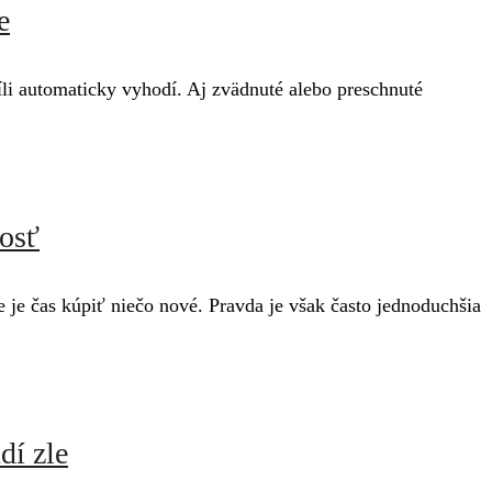
e
víli automaticky vyhodí. Aj zvädnuté alebo preschnuté
nosť
 je čas kúpiť niečo nové. Pravda je však často jednoduchšia
dí zle