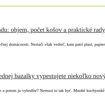
du: objem, počet košov a praktické rad
nej domácnosti. Nestačí však vedieť, kam patrí plast, papier
ednej bazalky vypestujete niekoľko nový
ríte a potom ju vyhodíte? Nemusí to tak byť. Mnohé kuchyns