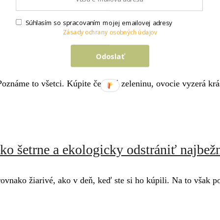
Súhlasím so spracovaním mojej emailovej adresy
Zásady ochrany osobných údajov
u: Čo patrí spolu a čo sa navzájom kazí
Odoslať
Poznáme to všetci. Kúpite čerstvú zeleninu, ovocie vyzerá krá
o šetrne a ekologicky odstrániť najbež
ovnako žiarivé, ako v deň, keď ste si ho kúpili. Na to však 