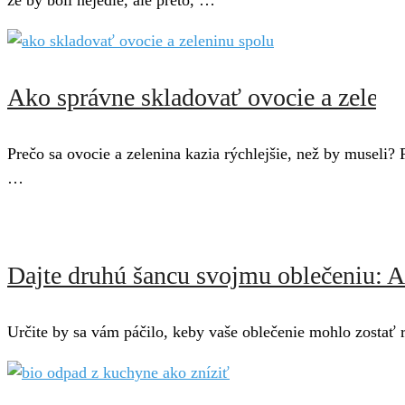
že by boli nejedlé, ale preto, …
Ako správne skladovať ovocie a zelenin
Prečo sa ovocie a zelenina kazia rýchlejšie, než by museli? 
…
Dajte druhú šancu svojmu oblečeniu: Ak
Určite by sa vám páčilo, keby vaše oblečenie mohlo zostať r