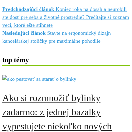
Predchádzajúci článok
Koniec roka na dosah a neurobili
ste dosť pre seba a životné prostredie? Prečítajte si zoznam
vecí, ktoré ešte stihnete
Nasledujúci článok
Stavte na ergonomický dizajn
kancelárskej stoličky pre maximálne pohodlie
top témy
Ako si rozmnožiť bylinky
zadarmo: z jednej bazalky
vypestujete niekoľko nových