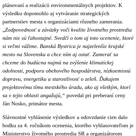
plánovaní a realizácii environmentálnych projektov. K
výsledku dopomohlo aj vytváranie strategických
partnerstiev mesta s organizáciami rôzneho zamerania.
„
Zodpovednosť a záväzky voči kvalite životného prostredia
nám nie sú ľahostajné. Svedčí o tom aj toto ocenenie, ktoré
si veľmi vážime. Banská Bystrica je najzelenšie krajské
mesto na Slovensku a chce ním aj ostať. Zamerať sa
chceme do budúcna najmä na zvýšenie klimatickej
odolnosti, podporu obehového hospodárstva, nízkoemisnú
dopravu, energetiku a starostlivosť o zeleň. Ďakujem
projektovému tímu mestského úradu, ako aj všetkým, ktorí
sa v tejto oblasti angažujú,“
povedal pri preberaní ceny
Ján Nosko, primátor mesta.
Slávnostné vyhlásenie výsledkov a odovzdanie cien dalo
bodku za 4. ročníkom ocenenia, ktorého vyhlasovateľom je
Ministerstvo životného prostredia SR a organizátorom