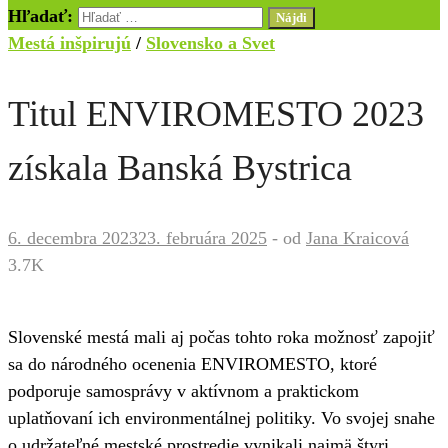
Hľadať:
Mestá inšpirujú
/
Slovensko a Svet
Titul ENVIROMESTO 2023
získala Banská Bystrica
6. decembra 2023
23. februára 2025
-
od
Jana Kraicová
3.7K
Slovenské mestá mali aj počas tohto roka možnosť zapojiť
sa do národného ocenenia ENVIROMESTO, ktoré
podporuje samosprávy v aktívnom a praktickom
uplatňovaní ich environmentálnej politiky. Vo svojej snahe
o udržateľné mestské prostredie vynikali najmä štyri