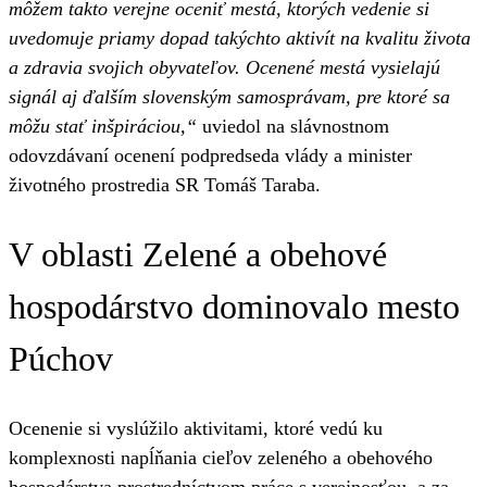
môžem takto verejne oceniť mestá, ktorých vedenie si
uvedomuje priamy dopad takýchto aktivít na kvalitu života
a zdravia svojich obyvateľov. Ocenené mestá vysielajú
signál aj ďalším slovenským samosprávam, pre ktoré sa
môžu stať inšpiráciou,“
uviedol na slávnostnom
odovzdávaní ocenení podpredseda vlády a minister
životného prostredia SR Tomáš Taraba.
V oblasti Zelené a obehové
hospodárstvo dominovalo mesto
Púchov
Ocenenie si vyslúžilo aktivitami, ktoré vedú ku
komplexnosti napĺňania cieľov zeleného a obehového
hospodárstva prostredníctvom práce s verejnosťou, a za