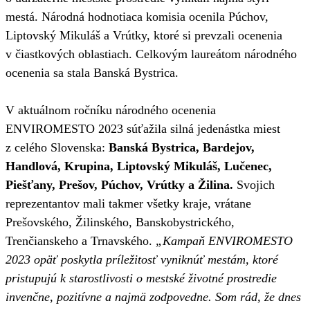
mestá. Národná hodnotiaca komisia ocenila Púchov,
Liptovský Mikuláš a Vrútky, ktoré si prevzali ocenenia
v čiastkových oblastiach. Celkovým laureátom národného
ocenenia sa stala Banská Bystrica.
V aktuálnom ročníku národného ocenenia
ENVIROMESTO 2023 súťažila silná jedenástka miest
z celého Slovenska:
Banská Bystrica, Bardejov,
Handlová, Krupina, Liptovský Mikuláš, Lučenec,
Piešťany, Prešov, Púchov, Vrútky a Žilina.
Svojich
reprezentantov mali takmer všetky kraje, vrátane
Prešovského, Žilinského, Banskobystrického,
Trenčianskeho a Trnavského.
„Kampaň ENVIROMESTO
2023 opäť poskytla príležitosť vyniknúť mestám, ktoré
pristupujú k starostlivosti o mestské životné prostredie
invenčne, pozitívne a najmä zodpovedne. Som rád, že dnes