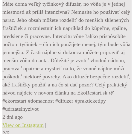
Máte doma veľký tyčinkový difuzér, no vôňa je v jednej
miestnosti až príliš intenzívna? Nemusíte ho používať celý
naraz. Jeho obsah môžete rozdeliť do menších sklenených
fľaštičiek a rozmiestniť ich napríklad do kúpeľne, spálne,
predsiene či pracovne. Intenzitu vône ľahko prispôsobíte
počtom tyčiniek – čím ich použijete menej, tým bude vôňa
jemnejšia. Z časti náplne si dokonca môžete pripraviť aj
menšiu vôňu do auta. Dôležité je zvoliť vhodnú nádobu,
pracovať opatrne a myslieť na to, že vonné náplne môžu
poškodiť niektoré povrchy. Ako difuzér bezpečne rozdeliť,
aké fľaštičky použiť a na čo si dať pozor? Celý praktický
návod nájdete v novom článku na EkoRestart.sk 🌿
#ekorestart #domacnost #difuzer #prakticketipy
#udrzatelnyzivot
2 dni ago
View on Instagram
|
2/6