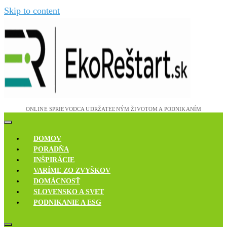
Skip to content
Novinky, rozhovory a inšpirácie
Ekoreštart
DOMOV
PORADŇA
INŠPIRÁCIE
VARÍME ZO ZVYŠKOV
DOMÁCNOSŤ
SLOVENSKO A SVET
PODNIKANIE A ESG