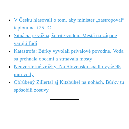
V Česku hlasovali o tom, aby minister „zastropoval“
teplotu na +25 °C
Situácia je vážna, šetrite vodou. Mestá na západe
varujú ľudí
Katastrofa: Búrky vyvolali prívalové povodne. Voda
sa prehnala obcami a strhávala mosty
Neuveriteľné zrážky. Na Slovensku spadlo vyše 95
mm vody
Obľúbený Zillertal aj Kitzbühel na nohách. Búrky tu
spôsobili zosuvy