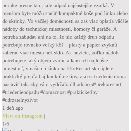
poruke presne tam, kde odpad najčastejšie vzniká. V
menšom byte môžu stačiť kompaktné koše pod linku alebo
do skrinky. Vo väčšej domácnosti sa zas viac oplatia väčšie
nádoby do technickej miestnosti, komory či garáže. A
netreba zabúdať ani na to, že nie každý druh odpadu
potrebuje rovnako veľký kôš – plasty a papier zvyknú
zaberať viac miesta než sklo. Ak neviete, koľko nádob
potrebujete, aký objem zvoliť a kam ich najlepšie
umiestniť, v našom článku na EkoRestart.sk nájdete
praktický prehľad aj konkrétne tipy, ako si triedenie doma
nastaviť tak, aby vám vydržalo dlhodobo 🌿 #ekorestart
#triedenieodpadu #domacnost #prakticketipy
#udrzatelnyzivot
1 deň ago
View on Instagram
|
1/6