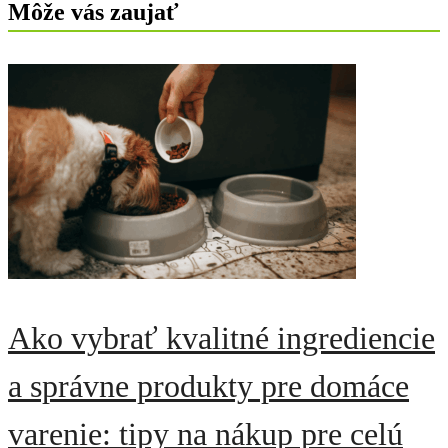
Môže vás zaujať
Ako vybrať kvalitné ingrediencie
a správne produkty pre domáce
varenie: tipy na nákup pre celú