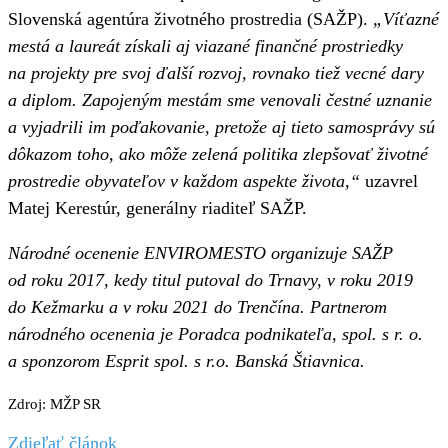
Slovenská agentúra životného prostredia (SAŽP).
„Víťazné
mestá a laureát získali aj viazané finančné prostriedky
na projekty pre svoj ďalší rozvoj, rovnako tiež vecné dary
a diplom. Zapojeným mestám sme venovali čestné uznanie
a vyjadrili im poďakovanie, pretože aj tieto samosprávy sú
dôkazom toho, ako môže zelená politika zlepšovať životné
prostredie obyvateľov v každom aspekte života,“
uzavrel
Matej Kerestúr, generálny riaditeľ SAŽP.
Národné ocenenie ENVIROMESTO organizuje SAŽP
od roku 2017, kedy titul putoval do Trnavy, v roku 2019
do Kežmarku a v roku 2021 do Trenčína. Partnerom
národného ocenenia je Poradca podnikateľa, spol. s r. o.
a sponzorom Esprit spol. s r.o. Banská Štiavnica.
Zdroj: MŽP SR
Zdieľať článok