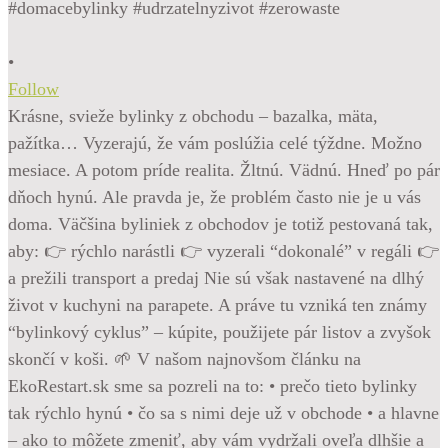
•
Follow
Krásne, svieže bylinky z obchodu – bazalka, mäta,
pažítka… Vyzerajú, že vám poslúžia celé týždne. Možno
mesiace. A potom príde realita. Žltnú. Vädnú. Hneď po pár
dňoch hynú. Ale pravda je, že problém často nie je u vás
doma. Väčšina byliniek z obchodov je totiž pestovaná tak,
aby: 👉 rýchlo narástli 👉 vyzerali “dokonalé” v regáli 👉
a prežili transport a predaj Nie sú však nastavené na dlhý
život v kuchyni na parapete. A práve tu vzniká ten známy
“bylinkový cyklus” – kúpite, použijete pár listov a zvyšok
skončí v koši. 🌱 V našom najnovšom článku na
EkoRestart.sk sme sa pozreli na to: • prečo tieto bylinky
tak rýchlo hynú • čo sa s nimi deje už v obchode • a hlavne
– ako to môžete zmeniť, aby vám vydržali oveľa dlhšie a