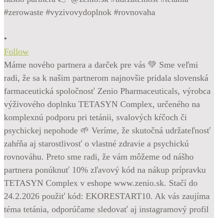
•
Follow
Máme nového partnera a darček pre vás 💚 Sme veľmi
radi, že sa k našim partnerom najnovšie pridala slovenská
farmaceutická spoločnosť Zenio Pharmaceuticals, výrobca
výživového doplnku TETASYN Complex, určeného na
komplexnú podporu pri tetánii, svalových kŕčoch či
psychickej nepohode 🌱 Veríme, že skutočná udržateľnosť
zahŕňa aj starostlivosť o vlastné zdravie a psychickú
rovnováhu. Preto sme radi, že vám môžeme od nášho
partnera ponúknuť 10% zľavový kód na nákup prípravku
TETASYN Complex v eshope www.zenio.sk. Stačí do
24.2.2026 použiť kód: EKORESTART10. Ak vás zaujíma
téma tetánia, odporúčame sledovať aj instagramový profil