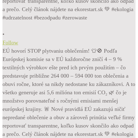
•
Follow
EÚ hovorí STOP plytvaniu oblečením! 👕🚫 Podľa
Európskej komisie sa v EÚ každoročne zničí 4 – 9 %
textilných výrobkov ešte pred ich prvým použitím – čo
predstavuje približne 264 000 – 594 000 ton oblečenia a
obuvi ročne, ktoré sa nikdy nedostane ku zákazníkovi. A to
všetko generuje asi 5,6 milióna ton emisií CO₂ 🌿 čo je
množstvo porovnateľné s ročnými emisiami menšej
európskej krajiny. 🚨 Nové pravidlá EÚ zakazujú ničiť
nepredané oblečenie a obuv a zároveň prinútia veľké firmy
reportovať transparentne, koľko kusov skončilo ako odpad
a prečo. Celý článok nájdete na ekorestart.sk 💚 #ekologia