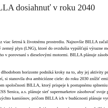
ILLA dosiahnuť v roku 2040
z viac šetrná k životnému prostrediu. Najnovšie BILLA začal
ný zemný plyn (LNG), ktoré do ovzdušia vypúšťajú výrazne 
tého v porovnaní s dieselovými motormi. BILLA plánuje zásob
hodobom horizonte podniká kroky na to, aby jej aktivity pre
si stanovila dva ambiciózne ciele: do roku 2030 znížiť emis
om spoločnosti BILLA, ktorý prispeje k postupnému splneniu
 Senica, a.s. plánuje sieť supermarketov zásobovať svoje p
akýchto kamiónov, pričom BILLA ich v budúcnosti plánuje vy