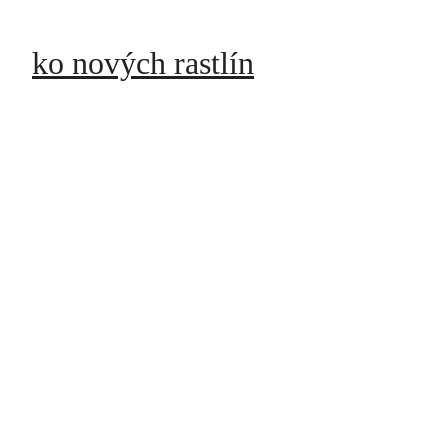
koľko nových rastlín