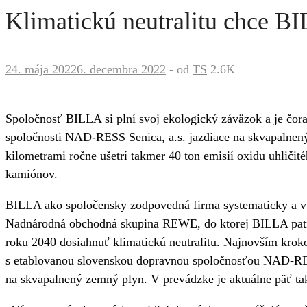
Klimatickú neutralitu chce B
24. mája 2022
6. decembra 2022
-
od
TS
2.6K
Spoločnosť BILLA si plní svoj ekologický záväzok a je čora
spoločnosti NAD-RESS Senica, a.s. jazdiace na skvapalne
kilometrami ročne ušetrí takmer 40 ton emisií oxidu uhliči
kamiónov.
BILLA ako spoločensky zodpovedná firma systematicky a v dl
Nadnárodná obchodná skupina REWE, do ktorej BILLA patrí, 
roku 2040 dosiahnuť klimatickú neutralitu. Najnovším krok
s etablovanou slovenskou dopravnou spoločnosťou NAD-RESS
na skvapalnený zemný plyn. V prevádzke je aktuálne päť t