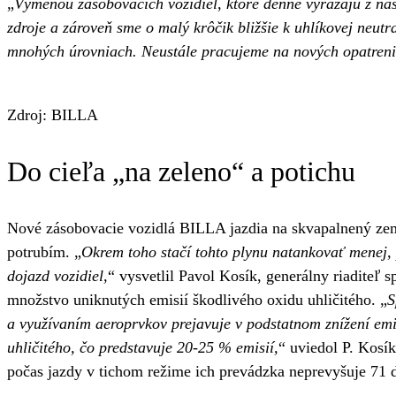
„
Výmenou zásobovacích vozidiel, ktoré denne vyrážajú z naš
zdroje a zároveň sme o malý krôčik bližšie k uhlíkovej neu
mnohých úrovniach. Neustále pracujeme na nových opatreni
Zdroj: BILLA
Do cieľa „na zeleno“ a potichu
Nové zásobovacie vozidlá BILLA jazdia na skvapalnený zemn
potrubím. „
Okrem toho stačí tohto plynu natankovať menej, 
dojazd vozidiel,
“ vysvetlil Pavol Kosík, generálny riaditeľ
množstvo uniknutých emisií škodlivého oxidu uhličitého. „
S
a využívaním aeroprvkov prejavuje v podstatnom znížení emi
uhličitého, čo predstavuje 20-25 % emisií,
“ uviedol P. Kosí
počas jazdy v tichom režime ich prevádzka neprevyšuje 71 