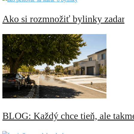
Ako si rozmnožiť bylinky zadarmo:
BLOG: Každý chce tieň, ale takme