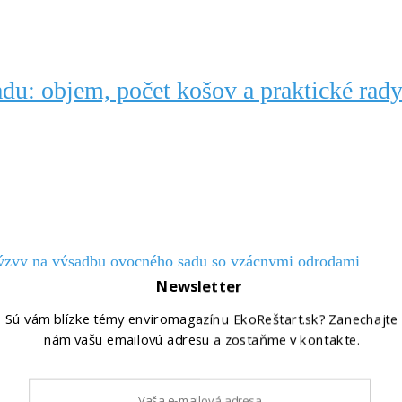
du: objem, počet košov a praktické rad
výzvy na výsadbu ovocného sadu so vzácnymi odrodami
Newsletter
ko 50 rokov. Projekt Archeoplastica prinúti zamyslieť sa
Sú vám blízke témy enviromagazínu EkoReštart.sk? Zanechajte
nám vašu emailovú adresu a zostaňme v kontakte.