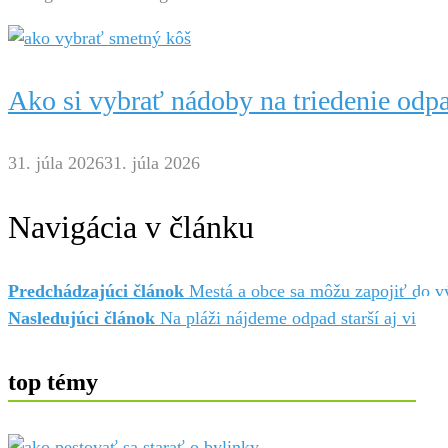
Ako si vybrať nádoby na triedenie odpa
31. júla 2026
31. júla 2026
Navigácia v článku
Predchádzajúci článok
Mestá a obce sa môžu zapojiť do 
Nasledujúci článok
Na pláži nájdeme odpad starší aj viac a
top témy