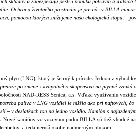
ich skladov a zabezpečujú pestrú ponuku potravín a ďalších 
tralite. Ochrana životného prostredia je pre nás v BILLA mim
ach, pomocou ktorých znižujeme našu ekologickú stopu,“
pov
ý plyn (LNG), ktorý je šetrný k prírode. Jednou z výhod kva
pretože po zmene z kvapalného skupenstva na plynné vzniká až
 spoločnosti NAD-RESS Senica, a.s. Vďaka využívaniu vozidie
potreba paliva v LNG vozidiel je nižšia ako pri naftových, č
sií – v desiatkach ton na jedno vozidlo. Kamión s najazdeným
k. Nové kamióny vo vozovom parku BILLA sú tiež vhodné na 
decibelov, a teda neruší okolie nadmerným hlukom.