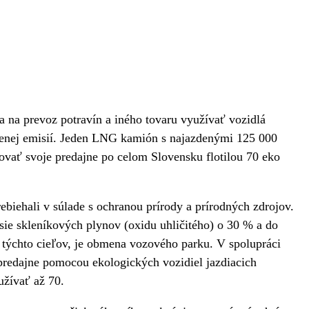
a na prevoz potravín a iného tovaru využívať vozidlá
menej emisií. Jeden LNG kamión s najazdenými 125 000
ovať svoje predajne po celom Slovensku flotilou 70 eko
biehali v súlade s ochranou prírody a prírodných zdrojov.
ie skleníkových plynov (oxidu uhličitého) o 30 % a do
 týchto cieľov, je obmena vozového parku. V spolupráci
redajne pomocou ekologických vozidiel jazdiacich
užívať až 70.