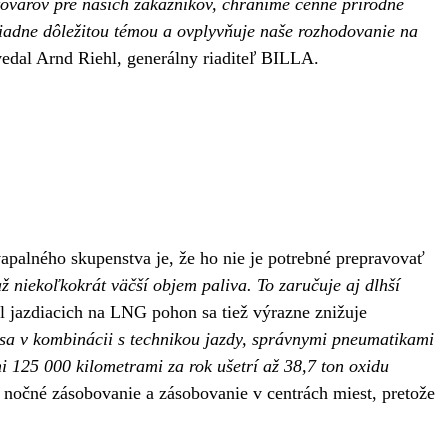
tovarov pre našich zákazníkov, chránime cenné prírodné
oriadne dôležitou témou a ovplyvňuje naše rozhodovanie na
edal Arnd Riehl, generálny riaditeľ BILLA.
palného skupenstva je, že ho nie je potrebné prepravovať
 niekoľkokrát väčší objem paliva. To zaručuje aj dlhší
l jazdiacich na LNG pohon sa tiež výrazne znižuje
o sa v kombinácii s technikou jazdy, správnymi pneumatikami
i 125 000 kilometrami za rok ušetrí až 38,7 ton oxidu
nočné zásobovanie a zásobovanie v centrách miest, pretože