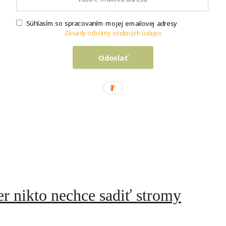
Súhlasím so spracovaním mojej emailovej adresy
 z jednej bazalky vypestujete nie
Zásady ochrany osobných údajov
Odoslať
r nikto nechce sadiť stromy