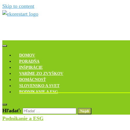
Skip to content
Novinky, rozhovory a inšpirácie
Ekoreštart
DOMOV
PORADŇA
INŠPIRÁCIE
VARÍME ZO ZVYŠKOV
DOMÁCNOSŤ
SLOVENSKO A SVET
PODNIKANIE A ESG
Hľadať:
Podnikanie a ESG