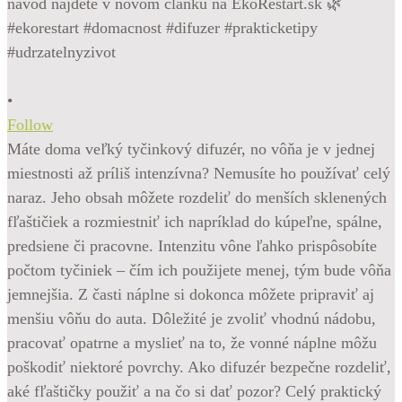
•
Follow
Máte doma veľký tyčinkový difuzér, no vôňa je v jednej
miestnosti až príliš intenzívna? Nemusíte ho používať celý
naraz. Jeho obsah môžete rozdeliť do menších sklenených
fľaštičiek a rozmiestniť ich napríklad do kúpeľne, spálne,
predsiene či pracovne. Intenzitu vône ľahko prispôsobíte
počtom tyčiniek – čím ich použijete menej, tým bude vôňa
jemnejšia. Z časti náplne si dokonca môžete pripraviť aj
menšiu vôňu do auta. Dôležité je zvoliť vhodnú nádobu,
pracovať opatrne a myslieť na to, že vonné náplne môžu
poškodiť niektoré povrchy. Ako difuzér bezpečne rozdeliť,
aké fľaštičky použiť a na čo si dať pozor? Celý praktický