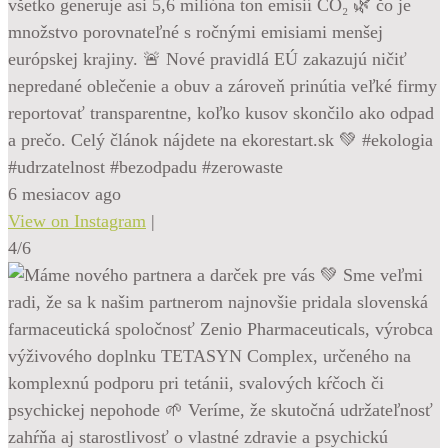
všetko generuje asi 5,6 milióna ton emisií CO₂ 🌿 čo je
množstvo porovnateľné s ročnými emisiami menšej
európskej krajiny. 🚨 Nové pravidlá EÚ zakazujú ničiť
nepredané oblečenie a obuv a zároveň prinútia veľké firmy
reportovať transparentne, koľko kusov skončilo ako odpad
a prečo. Celý článok nájdete na ekorestart.sk 💚 #ekologia
#udrzatelnost #bezodpadu #zerowaste
6 mesiacov ago
View on Instagram
|
4/6