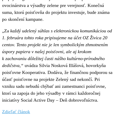
ovocinárstva a výsadby zelene pre verejnosť. Konečná
suma, ktorú poisťovňa do projektu investuje, bude známa
po skončení kampane.
„Za
každý udelený súhlas s elektronickou komunikáciou od
1. februára tohto roka pripisujeme na účet OZ Živica 20
centov. Tento projekt nie je len symbolickým zhmotnením
úspory papiera v našej poisťovni, ale aj krokom
k zachovaniu dôležitej časti nášho kultúrno-prírodného
dedičstva,“
uvádza Silvia Nosková Illášová, hovorkyňa
poisťovne Kooperativa. Dodáva, že finančnou podporou sa
účasť poisťovne na projekte Zelený sad nekončí. Pri
vzniku sadu nebudú chýbať ani zamestnanci poisťovne,
ktorí sa zapoja do jeho výsadby v rámci každoročnej
iniciatívy Social Active Day – Deň dobrovoľníctva.
Zdieľať článok