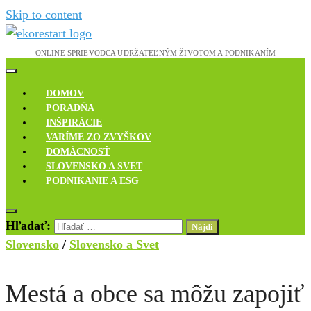
Skip to content
Novinky, rozhovory a inšpirácie
Ekoreštart
DOMOV
PORADŇA
INŠPIRÁCIE
VARÍME ZO ZVYŠKOV
DOMÁCNOSŤ
SLOVENSKO A SVET
PODNIKANIE A ESG
Hľadať:
Slovensko
/
Slovensko a Svet
Mestá a obce sa môžu zapojiť