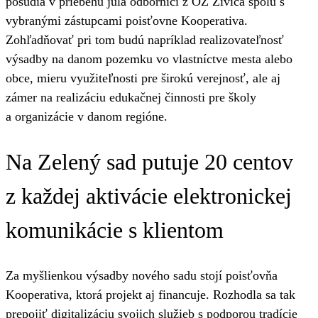
posúdia v priebehu júla odborníci z OZ Živica spolu s
vybranými zástupcami poisťovne Kooperativa.
Zohľadňovať pri tom budú napríklad realizovateľnosť
výsadby na danom pozemku vo vlastníctve mesta alebo
obce, mieru využiteľnosti pre širokú verejnosť, ale aj
zámer na realizáciu edukačnej činnosti pre školy
a organizácie v danom regióne.
Na Zelený sad putuje 20 centov
z každej aktivácie elektronickej
komunikácie s klientom
Za myšlienkou výsadby nového sadu stojí poisťovňa
Kooperativa, ktorá projekt aj financuje. Rozhodla sa tak
prepojiť digitalizáciu svojich služieb s podporou tradície