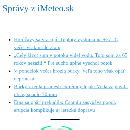
Správy z iMeteo.sk
Horúčavy sa vracajú. Teploty vystúpia na +37 °C,
večer však príde zlom
„Celý život som v potoku videl vodu. Toto som za 65
rokov nezažil.“ Pre sucho úplne vyschol potok
V pondelok večer hrozia búrky. Veľa toho však opäť
neprinesú
Búrky z tepla priniesli extrémny lejak: Voda zaplavila
ulice, spadlo 70 mm
Etna sa opäť prebudila: Cataniu zasypáva popol,
erupcia komplikuje aj leteckú dopravu