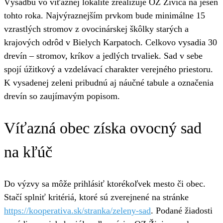
Výsadbu vo víťaznej lokalite zrealizuje OZ Živica na jeseň
tohto roka. Najvýraznejším prvkom bude minimálne 15
vzrastlých stromov z ovocinárskej škôlky starých a
krajových odrôd v Bielych Karpatoch. Celkovo vysadia 30
drevín – stromov, kríkov a jedlých trvaliek. Sad v sebe
spojí úžitkový a vzdelávací charakter verejného priestoru.
K vysadenej zeleni pribudnú aj náučné tabule a označenia
drevín so zaujímavým popisom.
Víťazná obec získa ovocný sad
na kľúč
Do výzvy sa môže prihlásiť ktorékoľvek mesto či obec.
Stačí splniť kritériá, ktoré sú zverejnené na stránke
https://kooperativa.sk/stranka/zeleny-sad
. Podané žiadosti