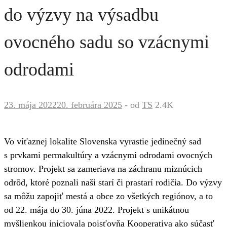
do výzvy na výsadbu
ovocného sadu so vzácnymi
odrodami
23. mája 2022
20. februára 2025
-
od
TS
2.4K
Vo víťaznej lokalite Slovenska vyrastie jedinečný sad
s prvkami permakultúry a vzácnymi odrodami ovocných
stromov. Projekt sa zameriava na záchranu miznúcich
odrôd, ktoré poznali naši starí či prastarí rodičia. Do výzvy
sa môžu zapojiť mestá a obce zo všetkých regiónov, a to
od 22. mája do 30. júna 2022. Projekt s unikátnou
myšlienkou iniciovala poisťovňa Kooperativa ako súčasť