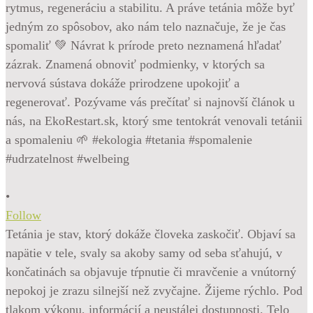
•
Follow
Tetánia je stav, ktorý dokáže človeka zaskočiť. Objaví sa
napätie v tele, svaly sa akoby samy od seba sťahujú, v
končatinách sa objavuje tŕpnutie či mravčenie a vnútorný
nepokoj je zrazu silnejší než zvyčajne. Žijeme rýchlo. Pod
tlakom výkonu, informácií a neustálej dostupnosti. Telo