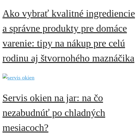
Ako vybrať kvalitné ingrediencie
a správne produkty pre domáce
varenie: tipy na nákup pre celú
rodinu aj štvornohého maznáčika
Servis okien na jar: na čo
nezabudnúť po chladných
mesiacoch?