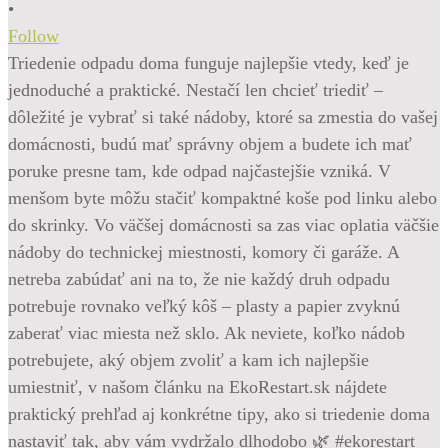
•
Follow
Triedenie odpadu doma funguje najlepšie vtedy, keď je
jednoduché a praktické. Nestačí len chcieť triediť –
dôležité je vybrať si také nádoby, ktoré sa zmestia do vašej
domácnosti, budú mať správny objem a budete ich mať
poruke presne tam, kde odpad najčastejšie vzniká. V
menšom byte môžu stačiť kompaktné koše pod linku alebo
do skrinky. Vo väčšej domácnosti sa zas viac oplatia väčšie
nádoby do technickej miestnosti, komory či garáže. A
netreba zabúdať ani na to, že nie každý druh odpadu
potrebuje rovnako veľký kôš – plasty a papier zvyknú
zaberať viac miesta než sklo. Ak neviete, koľko nádob
potrebujete, aký objem zvoliť a kam ich najlepšie
umiestniť, v našom článku na EkoRestart.sk nájdete
praktický prehľad aj konkrétne tipy, ako si triedenie doma
nastaviť tak, aby vám vydržalo dlhodobo 🌿 #ekorestart