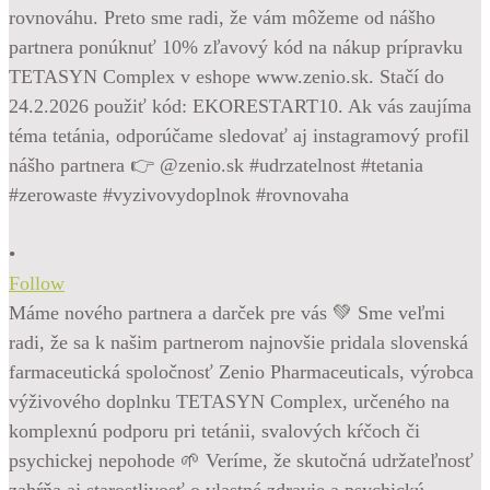
•
Follow
Máme nového partnera a darček pre vás 💚 Sme veľmi
radi, že sa k našim partnerom najnovšie pridala slovenská
farmaceutická spoločnosť Zenio Pharmaceuticals, výrobca
výživového doplnku TETASYN Complex, určeného na
komplexnú podporu pri tetánii, svalových kŕčoch či
psychickej nepohode 🌱 Veríme, že skutočná udržateľnosť