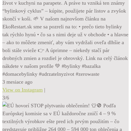
život v kuchyni na parapete. A práve tu vzniká ten známy
“bylinkový cyklus” – kúpite, použijete pár listov a zvyšok
skončí v koši. 🌱 V našom najnovšom článku na
EkoRestart.sk sme sa pozreli na to: • prečo tieto bylinky
tak rýchlo hynú • čo sa s nimi deje už v obchode • a hlavne
– ako to môžete zmeniť, aby vám vydržali oveľa dlhšie a
boli stále svieže 👉 A úprimne – niekedy stačí pár
drobných zmien a rozdiel je obrovský. Link na celý článok
nákdete v našom profile 💚 #bylinky #bazalka
#domacebylinky #udrzatelnyzivot #zerowaste
3 mesiace ago
View on Instagram
|
3/6