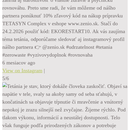
zahŕňa aj starostlivosť o vlastné zdravie a psychickú
rovnováhu. Preto sme radi, že vám môžeme od nášho
partnera ponúknuť 10% zľavový kód na nákup prípravku
TETASYN Complex v eshope www.zenio.sk. Stačí do
24.2.2026 použiť kód: EKORESTART10. Ak vás zaujíma
téma tetánia, odporúčame sledovať aj instagramový profil
nášho partnera 👉 @zenio.sk #udrzatelnost #tetania
#zerowaste #vyzivovydoplnok #rovnovaha
6 mesiacov ago
View on Instagram
|
5/6