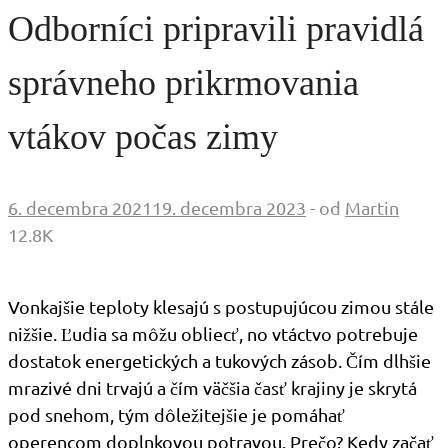
Odborníci pripravili pravidlá
správneho prikrmovania
vtákov počas zimy
6. decembra 2021
19. decembra 2023
-
od
Martin
12.8K
Vonkajšie teploty klesajú s postupujúcou zimou stále
nižšie. Ľudia sa môžu obliecť, no vtáctvo potrebuje
dostatok energetických a tukových zásob. Čím dlhšie
mrazivé dni trvajú a čím väčšia časť krajiny je skrytá
pod snehom, tým dôležitejšie je pomáhať
operencom doplnkovou potravou. Prečo? Kedy začať