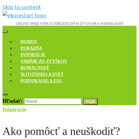
Skip to content
Novinky, rozhovory a inšpirácie
Ekoreštart
DOMOV
PORADŇA
INŠPIRÁCIE
VARÍME ZO ZVYŠKOV
DOMÁCNOSŤ
SLOVENSKO A SVET
PODNIKANIE A ESG
Hľadať:
Inšpirácie
Ako pomôcť a neuškodiť?