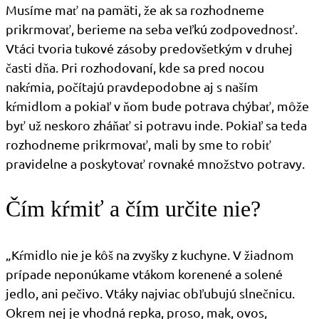
Musíme mať na pamäti, že ak sa rozhodneme
prikrmovať, berieme na seba veľkú zodpovednosť.
Vtáci tvoria tukové zásoby predovšetkým v druhej
časti dňa. Pri rozhodovaní, kde sa pred nocou
nakŕmia, počítajú pravdepodobne aj s naším
kŕmidlom a pokiaľ v ňom bude potrava chýbať, môže
byť už neskoro zháňať si potravu inde. Pokiaľ sa teda
rozhodneme prikrmovať, mali by sme to robiť
pravidelne a poskytovať rovnaké množstvo potravy.
Čím kŕmiť a čím určite nie?
„Kŕmidlo nie je kôš na zvyšky z kuchyne. V žiadnom
prípade neponúkame vtákom korenené a solené
jedlo, ani pečivo. Vtáky najviac obľubujú slnečnicu.
Okrem nej je vhodná repka, proso, mak, ovos,