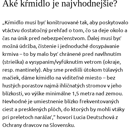
Aké kŕmidlo je najvhodnejšie?
„Kŕmidlo musí byť konštruované tak, aby poskytovalo
vtáctvu dostatočný prehľad o tom, čo sa deje okolo a
čas na únik pred nebezpečenstvom. Ďalej musí byť
možná údržba, čistenie i jednoduché dosypávanie
krmiva – to by malo byť chránené pred navlhnutím
(strieška) a vysypaním/vyfúknutím vetrom (okraje,
resp. mantinely). Aby sme predišli útokom túlavých
mačiek, dáme kŕmidlo na viditeľné miesto – bez
hustých porastov najmä ihličnatých stromov v jeho
blízkosti, vo výške minimálne 1,5 metra nad zemou.
Nevhodné je umiestnenie blízko frekventovaných
ciest a presklených plôch, do ktorých by mohli vtáky
pri preletoch narážať,“ hovorí Lucia Deutschová z
Ochrany dravcov na Slovensku.