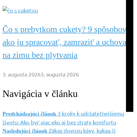
nád
kto
sa
zme
do
Čo s prebytkom cukety? 9 spôsobov,
vaš
dom
ako ju spracovať, zamraziť a uchovať
bu
ma
spr
na zimu bez plytvania
ob
a
bud
3. augusta 2026
3. augusta 2026
ich
ma
por
Navigácia v článku
pre
tam
kde
od
3 kroky k udržateľnejšiemu
naj
Predchádzajúci článok
vzn
životu: Ako byť viac eko aj bez straty komfortu
V
me
Zákaz dovozu kávy, kakaa či
Nasledujúci článok
byt