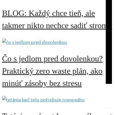
do
net
men
zab
BLOG: Každý chce tieň, ale
skl
ani
fľaš
na
a
to,
takmer nikto nechce sadiť stromy
roz
že
ich
nie
nap
kaž
do
dru
kúp
od
spá
pot
pre
rov
Čo s jedlom pred dovolenkou?
či
veľ
pra
kôš
Int
–
Praktický zero waste plán, ako
vô
pla
ľah
a
pri
minúť zásoby bez stresu
pap
po
zvy
tyč
zab
–
via
čím
mie
ich
než
pou
sklo
men
Ak