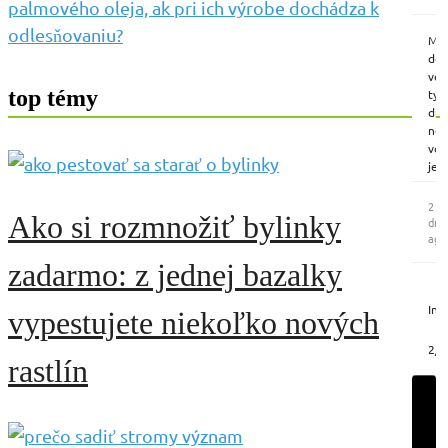
palmového oleja, ak pri ich výrobe dochádza k
mô
stač
odlesňovaniu?
Má
ko
do
koš
veľ
po
top témy
tyč
lin
dif
ale
no
do
vôň
skr
je
Vo
v
väč
jed
2
dom
Ako si rozmnožiť bylinky
mie
dni
sa
až
ago
zas
príl
via
zadarmo: z jednej bazalky
int
opl
V
Nem
väč
Ins
ho
vypestujete niekoľko nových
nád
pou
|
do
cel
2/6
tec
rastlín
nar
mie
Je
ko
obs
či
mô
gar
roz
A