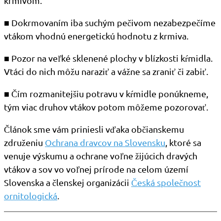
krmivom.
■ Dokrmovaním iba suchým pečivom nezabezpečíme
vtákom vhodnú energetickú hodnotu z krmiva.
■ Pozor na veľké sklenené plochy v blízkosti kŕmidla.
Vtáci do nich môžu naraziť a vážne sa zraniť či zabiť.
■ Čím rozmanitejšiu potravu v kŕmidle ponúkneme,
tým viac druhov vtákov potom môžeme pozorovať.
Článok sme vám priniesli vďaka občianskemu
združeniu
Ochrana dravcov na Slovensku
, ktoré sa
venuje výskumu a ochrane voľne žijúcich dravých
vtákov a sov vo voľnej prírode na celom území
Slovenska a členskej organizácii
Česká společnost
ornitologická
.