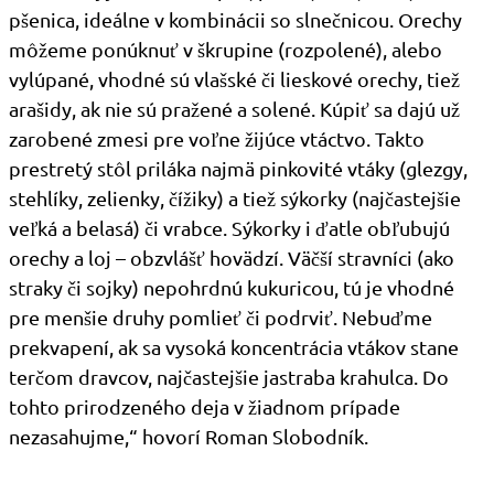
pšenica, ideálne v kombinácii so slnečnicou. Orechy
môžeme ponúknuť v škrupine (rozpolené), alebo
vylúpané, vhodné sú vlašské či lieskové orechy, tiež
arašidy, ak nie sú pražené a solené. Kúpiť sa dajú už
zarobené zmesi pre voľne žijúce vtáctvo. Takto
prestretý stôl priláka najmä pinkovité vtáky (glezgy,
stehlíky, zelienky, čížiky) a tiež sýkorky (najčastejšie
veľká a belasá) či vrabce. Sýkorky i ďatle obľubujú
orechy a loj – obzvlášť hovädzí. Väčší stravníci (ako
straky či sojky) nepohrdnú kukuricou, tú je vhodné
pre menšie druhy pomlieť či podrviť. Nebuďme
prekvapení, ak sa vysoká koncentrácia vtákov stane
terčom dravcov, najčastejšie jastraba krahulca. Do
tohto prirodzeného deja v žiadnom prípade
nezasahujme,“ hovorí Roman Slobodník.