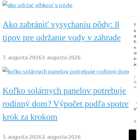
Ako zabrániť vysychaniu pôdy: 8
Tri
od
tipov pre udržanie vody v záhrade
do
fun
naj
vte
7. augusta 2026
3. augusta 2026
ke
je
jed
a
1
pra
deň
Nes
ago
Koľko solárnych panelov potrebuje
len
chc
rodinný dom? Výpočet podľa spotreby
V
trie
Ins
–
krok za krokom
dôl
|
je
1/6
vyb
si
5. augusta 2026
3. augusta 2026
tak