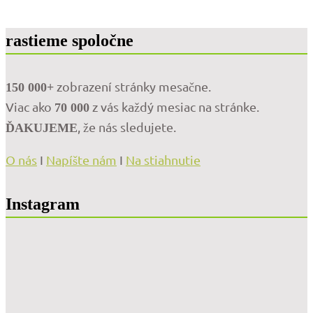
tet
mô
byť
rastieme spoločne
jed
zo
spô
zobrazení stránky mesačne.
ako
150 000+
ná
Viac ako
z vás každý mesiac na stránke.
70 000
tel
naz
, že nás sledujete.
ĎAKUJEME
že
je
O nás
I
Napíšte nám
I
Na stiahnutie
čas
spo
💚
Náv
Instagram
k
prí
pre
ne
hľa
záz
Zn
obn
pod