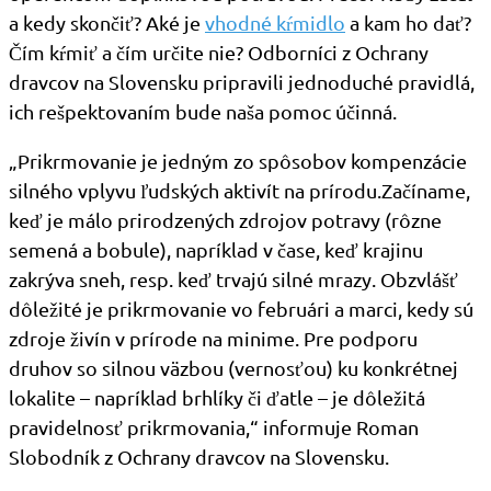
a kedy skončiť? Aké je
vhodné kŕmidlo
a kam ho dať?
Čím kŕmiť a čím určite nie? Odborníci z Ochrany
dravcov na Slovensku pripravili jednoduché pravidlá,
ich rešpektovaním bude naša pomoc účinná.
„Prikrmovanie je jedným zo spôsobov kompenzácie
silného vplyvu ľudských aktivít na prírodu.Začíname,
keď je málo prirodzených zdrojov potravy (rôzne
semená a bobule), napríklad v čase, keď krajinu
zakrýva sneh, resp. keď trvajú silné mrazy. Obzvlášť
dôležité je prikrmovanie vo februári a marci, kedy sú
zdroje živín v prírode na minime. Pre podporu
druhov so silnou väzbou (vernosťou) ku konkrétnej
lokalite – napríklad brhlíky či ďatle – je dôležitá
pravidelnosť prikrmovania,“ informuje Roman
Slobodník z Ochrany dravcov na Slovensku.