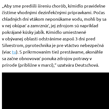
„Aby sme predišli šíreniu chorôb, kŕmidlo pravidelne
čistíme vhodnými dezinfekčnými prípravkami. Počas
chladných dní vtákom neponúkame vodu, mohli by sa
v nej okúpať a zamrznúť, jej zdrojom sú napríklad
pokrájané kúsky jabĺk. Kŕmidlo umiestnené
v obývanej oblasti odstránime aspoň 3 dni pred
Silvestrom, pyrotechnika je pre vtáctvo nebezpečná
(viac
tu
). S prikrmovaním tiež prestávame, akonáhle
sa začne obnovovať ponuka zdrojov potravy v
prírode (približne v marci),“ uzatvára Deutschová.