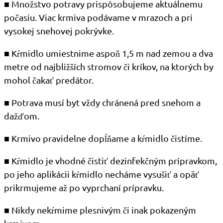
■ Množstvo potravy prispôsobujeme aktuálnemu
počasiu. Viac krmiva podávame v mrazoch a pri
vysokej snehovej pokrývke.
■ Kŕmidlo umiestnime aspoň 1,5 m nad zemou a dva
metre od najbližších stromov či kríkov, na ktorých by
mohol čakať predátor.
■ Potrava musí byt vždy chránená pred snehom a
dažďom.
■ Krmivo pravidelne dopĺňame a kŕmidlo čistíme.
■ Kŕmidlo je vhodné čistiť dezinfekčným prípravkom,
po jeho aplikácii kŕmidlo necháme vysušiť a opäť
prikrmujeme až po vyprchaní prípravku.
■ Nikdy nekŕmime plesnivým či inak pokazeným