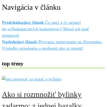
Navigácia v článku
Predchádzajúci článok
Čo patrí a čo nepatrí
do veľkokapacitných kontajnerov? Mestá ich opäť
pristavujú
Nasledujúci článok
Plytvanie potravinami na Slovensku:
Výsledky prieskumu a možnosti ako to zmeniť
top témy
Ako si rozmnožiť bylinky
zadarmo: z jednej bazalky