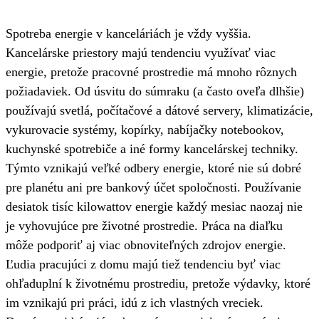
Spotreba energie v kanceláriách je vždy vyššia.
Kancelárske priestory majú tendenciu využívať viac
energie, pretože pracovné prostredie má mnoho rôznych
požiadaviek. Od úsvitu do súmraku (a často oveľa dlhšie)
používajú svetlá, počítačové a dátové servery, klimatizácie,
vykurovacie systémy, kopírky, nabíjačky notebookov,
kuchynské spotrebiče a iné formy kancelárskej techniky.
Týmto vznikajú veľké odbery energie, ktoré nie sú dobré
pre planétu ani pre bankový účet spoločnosti. Používanie
desiatok tisíc kilowattov energie každý mesiac naozaj nie
je vyhovujúce pre životné prostredie. Práca na diaľku
môže podporiť aj viac obnoviteľných zdrojov energie.
Ľudia pracujúci z domu majú tiež tendenciu byť viac
ohľaduplní k životnému prostrediu, pretože výdavky, ktoré
im vznikajú pri práci, idú z ich vlastných vreciek.