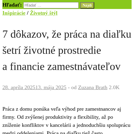
Hľadať:
Inšpirácie
/
Životný štýl
7 dôkazov, že práca na diaľku
šetrí životné prostredie
a financie zamestnávateľov
28. apríla 2025
13. mája 2025
-
od
Zuzana Brath
2.0K
Práca z domu ponúka veľa výhod pre zamestnancov aj
firmy. Od zvýšenej produktivity a flexibility, až po
zníženie konfliktov v kancelárii a jednoduchšiu spoluprácu
medzi oddeleniami. Práca na diaľku tiež často