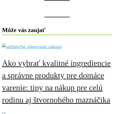
Môže vás zaujať
Ako vybrať kvalitné ingrediencie
a správne produkty pre domáce
varenie: tipy na nákup pre celú
rodinu aj štvornohého maznáčika