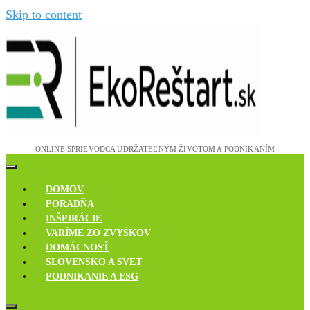
Skip to content
Novinky, rozhovory a inšpirácie
Ekoreštart
DOMOV
PORADŇA
INŠPIRÁCIE
VARÍME ZO ZVYŠKOV
DOMÁCNOSŤ
SLOVENSKO A SVET
PODNIKANIE A ESG