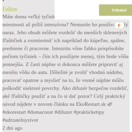
•
Follow
Odoslať
Máte doma veľký tyčinkový difuzér, no vôňa je v jednej
miestnosti až príliš intenzívna? Nemusíte ho používať celý
naraz. Jeho obsah môžete rozdeliť do menších sklenených
fľaštičiek a rozmiestniť ich napríklad do kúpeľne, spálne,
predsiene či pracovne. Intenzitu vône ľahko prispôsobíte
počtom tyčiniek – čím ich použijete menej, tým bude vôňa
jemnejšia. Z časti náplne si dokonca môžete pripraviť aj
menšiu vôňu do auta. Dôležité je zvoliť vhodnú nádobu,
pracovať opatrne a myslieť na to, že vonné náplne môžu
poškodiť niektoré povrchy. Ako difuzér bezpečne rozdeliť,
aké fľaštičky použiť a na čo si dať pozor? Celý praktický
návod nájdete v novom článku na EkoRestart.sk 🌿
#ekorestart #domacnost #difuzer #prakticketipy
#udrzatelnyzivot
2 dni ago