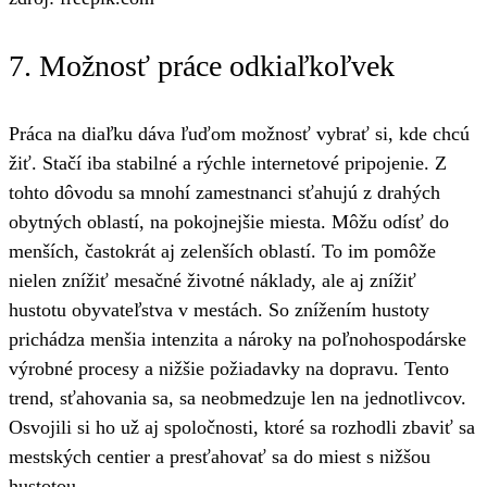
7. Možnosť práce odkiaľkoľvek
Práca na diaľku dáva ľuďom možnosť vybrať si, kde chcú
žiť. Stačí iba stabilné a rýchle internetové pripojenie. Z
tohto dôvodu sa mnohí zamestnanci sťahujú z drahých
obytných oblastí, na pokojnejšie miesta. Môžu odísť do
menších, častokrát aj zelenších oblastí. To im pomôže
nielen znížiť mesačné životné náklady, ale aj znížiť
hustotu obyvateľstva v mestách. So znížením hustoty
prichádza menšia intenzita a nároky na poľnohospodárske
výrobné procesy a nižšie požiadavky na dopravu. Tento
trend, sťahovania sa, sa neobmedzuje len na jednotlivcov.
Osvojili si ho už aj spoločnosti, ktoré sa rozhodli zbaviť sa
mestských centier a presťahovať sa do miest s nižšou
hustotou.