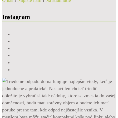
O nás
I
Napíšte nám
I
Na stiahnutie
Instagram