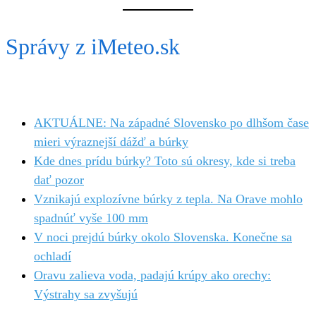
Správy z iMeteo.sk
AKTUÁLNE: Na západné Slovensko po dlhšom čase
mieri výraznejší dážď a búrky
Kde dnes prídu búrky? Toto sú okresy, kde si treba
dať pozor
Vznikajú explozívne búrky z tepla. Na Orave mohlo
spadnúť vyše 100 mm
V noci prejdú búrky okolo Slovenska. Konečne sa
ochladí
Oravu zalieva voda, padajú krúpy ako orechy:
Výstrahy sa zvyšujú