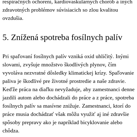
respiračných ochorení, kardiovaskulárnych chorôb a iných
zdravotných problémov súvisiacich so zlou kvalitou
ovzdušia.
5. Znížená spotreba fosílnych palív
Pri spaľovaní fosílnych palív vzniká oxid uhličitý. Inými
slovami, zvyšuje množstvo škodlivých plynov, čím
vyvoláva nezvratné dôsledky klimatickej krízy. Spaľovanie
paliva je škodlivé pre životné prostredie a naše zdravie.
Keďže práca na diaľku nevyžaduje, aby zamestnanci denne
jazdili autom alebo dochádzali do práce a z práce, spotreba
fosílnych palív sa masívne znižuje. Zamestnanci, ktorí do
práce musia dochádzať však môžu využiť aj iné zdravšie
spôsoby prepravy ako je napríklad bicyklovanie alebo
chôdza.