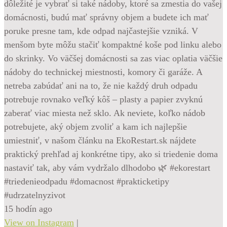
dôležité je vybrať si také nádoby, ktoré sa zmestia do vašej
domácnosti, budú mať správny objem a budete ich mať
poruke presne tam, kde odpad najčastejšie vzniká. V
menšom byte môžu stačiť kompaktné koše pod linku alebo
do skrinky. Vo väčšej domácnosti sa zas viac oplatia väčšie
nádoby do technickej miestnosti, komory či garáže. A
netreba zabúdať ani na to, že nie každý druh odpadu
potrebuje rovnako veľký kôš – plasty a papier zvyknú
zaberať viac miesta než sklo. Ak neviete, koľko nádob
potrebujete, aký objem zvoliť a kam ich najlepšie
umiestniť, v našom článku na EkoRestart.sk nájdete
praktický prehľad aj konkrétne tipy, ako si triedenie doma
nastaviť tak, aby vám vydržalo dlhodobo 🌿 #ekorestart
#triedenieodpadu #domacnost #prakticketipy
#udrzatelnyzivot
15 hodín ago
View on Instagram
|