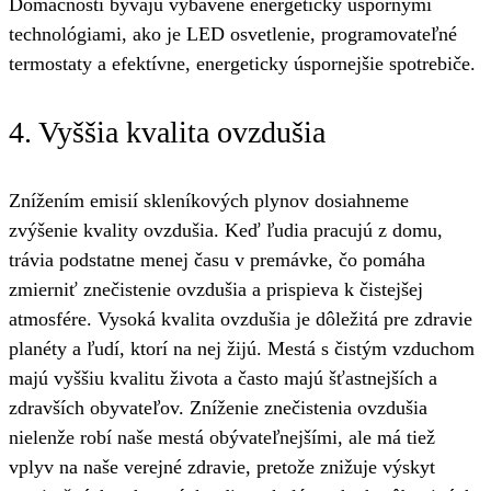
Domácnosti bývajú vybavené energeticky úspornými
technológiami, ako je LED osvetlenie, programovateľné
termostaty a efektívne, energeticky úspornejšie spotrebiče.
4. Vyššia kvalita ovzdušia
Znížením emisií skleníkových plynov dosiahneme
zvýšenie kvality ovzdušia. Keď ľudia pracujú z domu,
trávia podstatne menej času v premávke, čo pomáha
zmierniť znečistenie ovzdušia a prispieva k čistejšej
atmosfére. Vysoká kvalita ovzdušia je dôležitá pre zdravie
planéty a ľudí, ktorí na nej žijú. Mestá s čistým vzduchom
majú vyššiu kvalitu života a často majú šťastnejších a
zdravších obyvateľov. Zníženie znečistenia ovzdušia
nielenže robí naše mestá obývateľnejšími, ale má tiež
vplyv na naše verejné zdravie, pretože znižuje výskyt