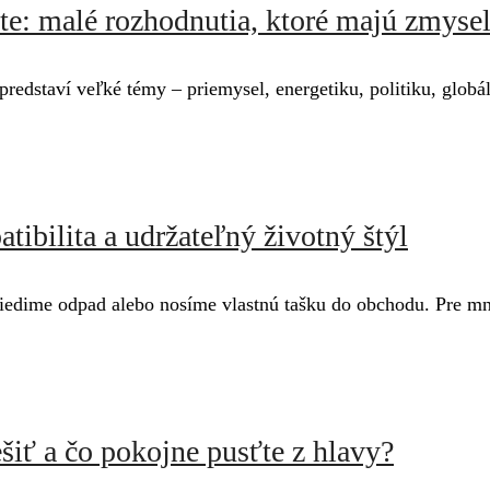
e: malé rozhodnutia, ktoré majú zmyse
predstaví veľké témy – priemysel, energetiku, politiku, globá
tibilita a udržateľný životný štýl
 triedime odpad alebo nosíme vlastnú tašku do obchodu. Pre m
šiť a čo pokojne pusťte z hlavy?