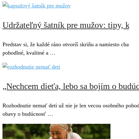
Udržateľný šatník pre mužov: tipy, komb
Predstav si, že každé ráno otvoríš skriňu a namiesto chaosu 
pohodlné, kvalitné a …
„Nechcem dieťa, lebo sa bojím o budúcn
Rozhodnutie nemať deti už nie je len vecou osobného pohodl
obavy o budúcnosť …