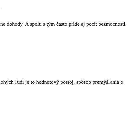
l
lne dohody. A spolu s tým často príde aj pocit bezmocnosti.
nohých ľudí je to hodnotový postoj, spôsob premýšľania o