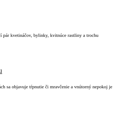
pár kvetináčov, bylinky, kvitnúce rastliny a trochu
u
ách sa objavuje tŕpnutie či mravčenie a vnútorný nepokoj je