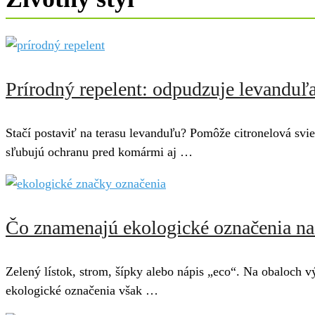
Prírodný repelent: odpudzuje levanduľ
Stačí postaviť na terasu levanduľu? Pomôže citronelová svi
sľubujú ochranu pred komármi aj …
Čo znamenajú ekologické označenia na 
Zelený lístok, strom, šípky alebo nápis „eco“. Na obaloch 
ekologické označenia však …