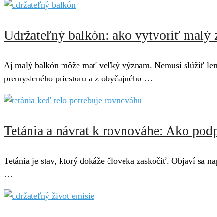
Udržateľný balkón: ako vytvoriť malý z
Aj malý balkón môže mať veľký význam. Nemusí slúžiť len na
premysleného priestoru a z obyčajného …
Tetánia a návrat k rovnováhe: Ako pod
Tetánia je stav, ktorý dokáže človeka zaskočiť. Objaví sa na
…