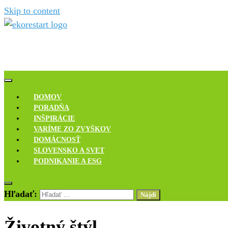
Skip to content
Novinky, rozhovory a inšpirácie
Ekoreštart
DOMOV
PORADŇA
INŠPIRÁCIE
VARÍME ZO ZVYŠKOV
DOMÁCNOSŤ
SLOVENSKO A SVET
PODNIKANIE A ESG
Hľadať:
Životný štýl