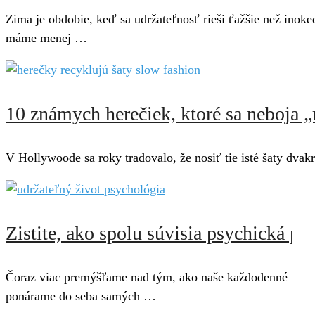
Zima je obdobie, keď sa udržateľnosť rieši ťažšie než inoke
máme menej …
10 známych herečiek, ktoré sa neboja „
V Hollywoode sa roky tradovalo, že nosiť tie isté šaty dvak
Zistite, ako spolu súvisia psychická po
Čoraz viac premýšľame nad tým, ako naše každodenné rozho
ponárame do seba samých …