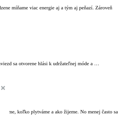
odzene míňame viac energie aj a tým aj peňazí. Zároveň
 hviezd sa otvorene hlási k udržateľnej móde a …
pujeme, koľko plytváme a ako žijeme. No menej často sa