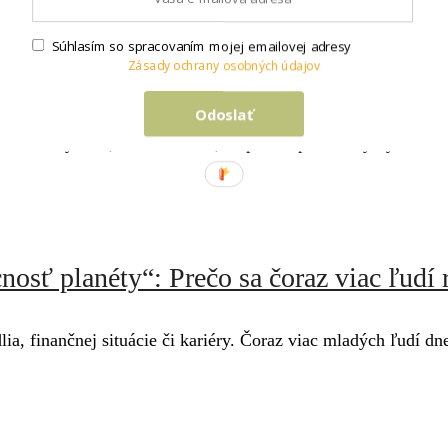
Súhlasím so spracovaním mojej emailovej adresy
Zásady ochrany osobných údajov
inácie a kapsulový šatník, ktorý šetrí 
Odoslať
a hromady vecí, ktoré nenosíš, ťa privíta prehľadný výber kús
osť planéty“: Prečo sa čoraz viac ľudí
ia, finančnej situácie či kariéry. Čoraz viac mladých ľudí d