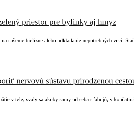
elený priestor pre bylinky aj hmyz
 sušenie bielizne alebo odkladanie nepotrebných vecí. Stačí 
poriť nervovú sústavu prirodzenou cesto
pätie v tele, svaly sa akoby samy od seba sťahujú, v končatin