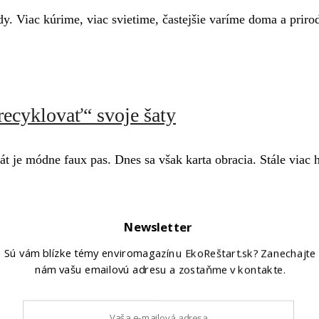
dy. Viac kúrime, viac svietime, častejšie varíme doma a prir
recyklovať“ svoje šaty
rát je módne faux pas. Dnes sa však karta obracia. Stále viac
Newsletter
hoda a udržateľný životný štýl
Sú vám blízke témy enviromagazínu EkoReštart.sk? Zanechajte
nám vašu emailovú adresu a zostaňme v kontakte.
dnutia ovplyvňujú svet okolo nás. Premýšľame o tom, čo ku