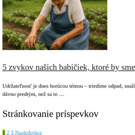
5 zvykov našich babičiek, ktoré by sm
Udržateľnosť je dnes horúcou témou – triedime odpad, snaží
dávno predtým, než sa to …
Stránkovanie príspevkov
1
2
3
Nasledujúce