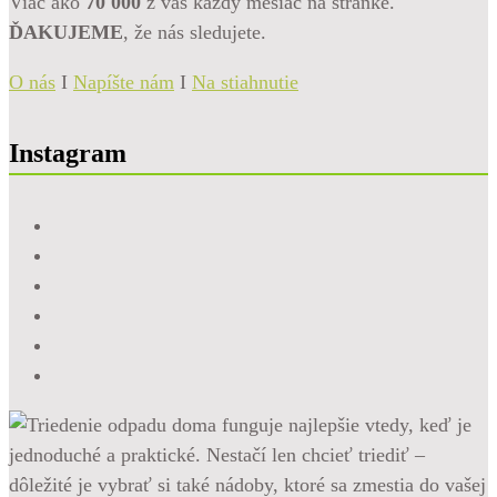
Viac ako
70 000
z vás každý mesiac na stránke.
ĎAKUJEME
, že nás sledujete.
O nás
I
Napíšte nám
I
Na stiahnutie
Instagram