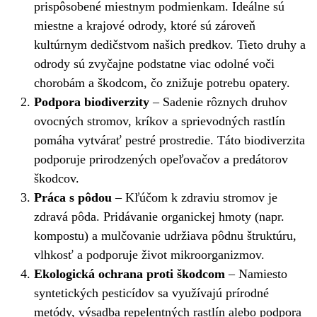
prispôsobené miestnym podmienkam. Ideálne sú
miestne a krajové odrody, ktoré sú zároveň
kultúrnym dedičstvom našich predkov. Tieto druhy a
odrody sú zvyčajne podstatne viac odolné voči
chorobám a škodcom, čo znižuje potrebu opatery.
Podpora biodiverzity
– Sadenie rôznych druhov
ovocných stromov, kríkov a sprievodných rastlín
pomáha vytvárať pestré prostredie. Táto biodiverzita
podporuje prirodzených opeľovačov a predátorov
škodcov.
Práca s pôdou
– Kľúčom k zdraviu stromov je
zdravá pôda. Pridávanie organickej hmoty (napr.
kompostu) a mulčovanie udržiava pôdnu štruktúru,
vlhkosť a podporuje život mikroorganizmov.
Ekologická ochrana proti škodcom
– Namiesto
syntetických pesticídov sa využívajú prírodné
metódy, výsadba repelentných rastlín alebo podpora