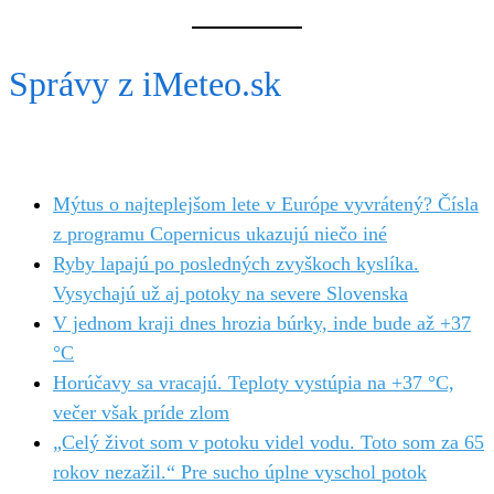
Správy z iMeteo.sk
Mýtus o najteplejšom lete v Európe vyvrátený? Čísla
z programu Copernicus ukazujú niečo iné
Ryby lapajú po posledných zvyškoch kyslíka.
Vysychajú už aj potoky na severe Slovenska
V jednom kraji dnes hrozia búrky, inde bude až +37
°C
Horúčavy sa vracajú. Teploty vystúpia na +37 °C,
večer však príde zlom
„Celý život som v potoku videl vodu. Toto som za 65
rokov nezažil.“ Pre sucho úplne vyschol potok