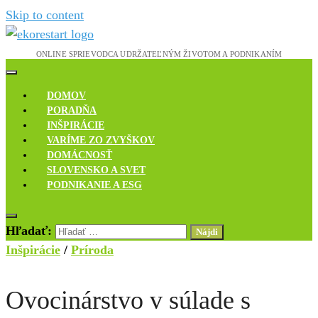
Skip to content
Novinky, rozhovory a inšpirácie
Ekoreštart
DOMOV
PORADŇA
INŠPIRÁCIE
VARÍME ZO ZVYŠKOV
DOMÁCNOSŤ
SLOVENSKO A SVET
PODNIKANIE A ESG
Hľadať:
Inšpirácie
/
Príroda
Ovocinárstvo v súlade s