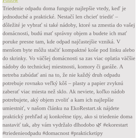
Triedenie odpadu doma funguje najlepšie vtedy, keď je
jednoduché a praktické. Nestačí len chcieť triediť –
dôležité je vybrať si také nádoby, ktoré sa zmestia do vašej
domácnosti, budú mať správny objem a budete ich mať
poruke presne tam, kde odpad najčastejšie vzniká. V
menšom byte môžu stačiť kompaktné koše pod linku alebo
do skrinky. Vo väčšej domácnosti sa zas viac oplatia väčšie
nádoby do technickej miestnosti, komory či garáže. A
netreba zabúdať ani na to, že nie každý druh odpadu
potrebuje rovnako veľký kôš – plasty a papier zvyknú
zaberať viac miesta než sklo. Ak neviete, koľko nádob
potrebujete, aký objem zvoliť a kam ich najlepšie
umiestniť, v našom článku na EkoRestart.sk nájdete
praktický prehľad aj konkrétne tipy, ako si triedenie doma
nastaviť tak, aby vám vydržalo dlhodobo 🌿 #ekorestart
#triedenieodpadu #domacnost #prakticketipy