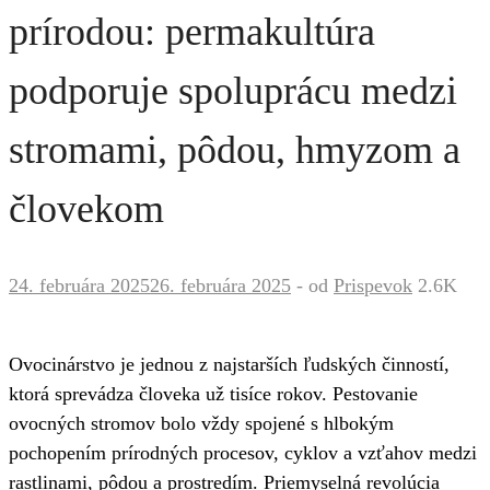
prírodou: permakultúra
podporuje spoluprácu medzi
stromami, pôdou, hmyzom a
človekom
24. februára 2025
26. februára 2025
-
od
Prispevok
2.6K
Ovocinárstvo je jednou z najstarších ľudských činností,
ktorá sprevádza človeka už tisíce rokov. Pestovanie
ovocných stromov bolo vždy spojené s hlbokým
pochopením prírodných procesov, cyklov a vzťahov medzi
rastlinami, pôdou a prostredím. Priemyselná revolúcia