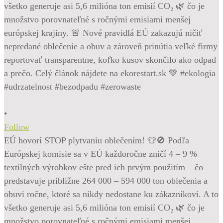
•
Follow
EÚ hovorí STOP plytvaniu oblečením! 👕🚫 Podľa
Európskej komisie sa v EÚ každoročne zničí 4 – 9 %
textilných výrobkov ešte pred ich prvým použitím – čo
predstavuje približne 264 000 – 594 000 ton oblečenia a
obuvi ročne, ktoré sa nikdy nedostane ku zákazníkovi. A to
všetko generuje asi 5,6 milióna ton emisií CO₂ 🌿 čo je
množstvo porovnateľné s ročnými emisiami menšej