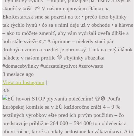
“bylinkový cyklus” – kúpite, použijete pár listov a zvyšok
skončí v koši. 🌱 V našom najnovšom článku na
EkoRestart.sk sme sa pozreli na to: • prečo tieto bylinky
tak rýchlo hynú • čo sa s nimi deje už v obchode • a hlavne
– ako to môžete zmeniť, aby vám vydržali oveľa dlhšie a
boli stále svieže 👉 A úprimne – niekedy stačí pár
drobných zmien a rozdiel je obrovský. Link na celý článok
nákdete v našom profile 💚 #bylinky #bazalka
#domacebylinky #udrzatelnyzivot #zerowaste
3 mesiace ago
View on Instagram
|
3/6