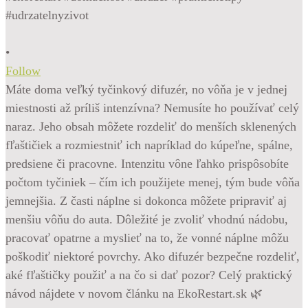
•
Follow
Máte doma veľký tyčinkový difuzér, no vôňa je v jednej
miestnosti až príliš intenzívna? Nemusíte ho používať celý
naraz. Jeho obsah môžete rozdeliť do menších sklenených
fľaštičiek a rozmiestniť ich napríklad do kúpeľne, spálne,
predsiene či pracovne. Intenzitu vône ľahko prispôsobíte
počtom tyčiniek – čím ich použijete menej, tým bude vôňa
jemnejšia. Z časti náplne si dokonca môžete pripraviť aj
menšiu vôňu do auta. Dôležité je zvoliť vhodnú nádobu,
pracovať opatrne a myslieť na to, že vonné náplne môžu
poškodiť niektoré povrchy. Ako difuzér bezpečne rozdeliť,
aké fľaštičky použiť a na čo si dať pozor? Celý praktický
návod nájdete v novom článku na EkoRestart.sk 🌿