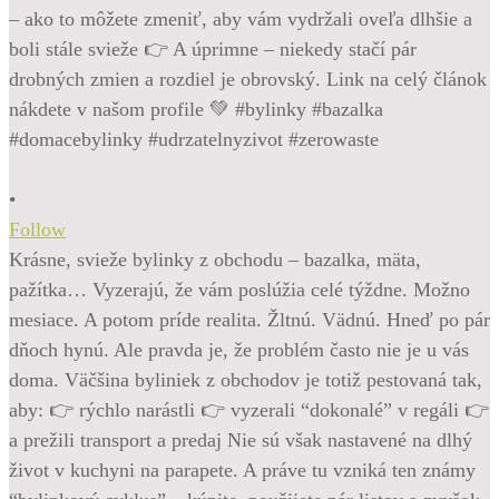
•
Follow
Krásne, svieže bylinky z obchodu – bazalka, mäta,
pažítka… Vyzerajú, že vám poslúžia celé týždne. Možno
mesiace. A potom príde realita. Žltnú. Vädnú. Hneď po pár
dňoch hynú. Ale pravda je, že problém často nie je u vás
doma. Väčšina byliniek z obchodov je totiž pestovaná tak,
aby: 👉 rýchlo narástli 👉 vyzerali “dokonalé” v regáli 👉
a prežili transport a predaj Nie sú však nastavené na dlhý
život v kuchyni na parapete. A práve tu vzniká ten známy