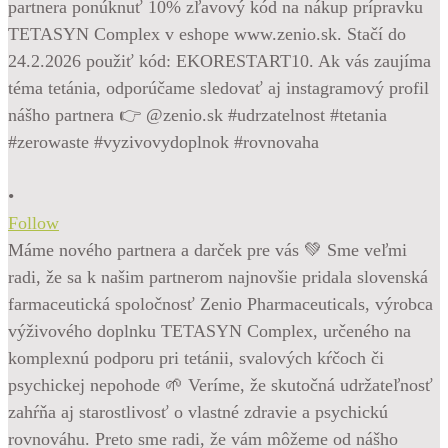
•
Follow
Máme nového partnera a darček pre vás 💚 Sme veľmi
radi, že sa k našim partnerom najnovšie pridala slovenská
farmaceutická spoločnosť Zenio Pharmaceuticals, výrobca
výživového doplnku TETASYN Complex, určeného na
komplexnú podporu pri tetánii, svalových kŕčoch či
psychickej nepohode 🌱 Veríme, že skutočná udržateľnosť
zahŕňa aj starostlivosť o vlastné zdravie a psychickú
rovnováhu. Preto sme radi, že vám môžeme od nášho