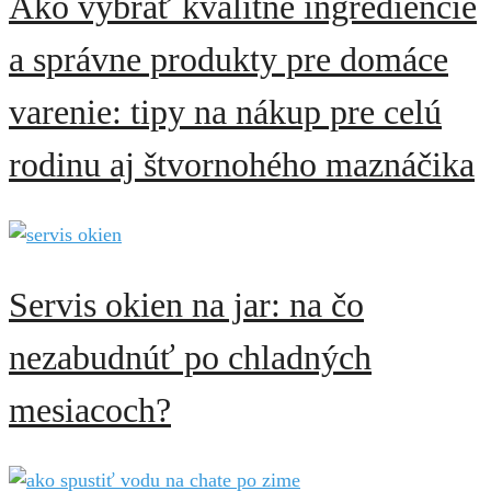
Ako vybrať kvalitné ingrediencie
a správne produkty pre domáce
varenie: tipy na nákup pre celú
rodinu aj štvornohého maznáčika
Servis okien na jar: na čo
nezabudnúť po chladných
mesiacoch?