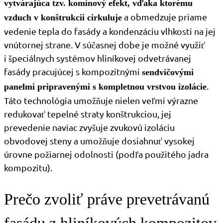
vytvárajúca tzv. komínový efekt, vďaka ktor
ému
a obmedzuje priame
vzduch v konštrukcii cirkuluje
vedenie tepla do fasády a kondenzáciu vlhkosti na jej
vnútornej strane. V súčasnej dobe je možné využiť
i špeciálnych systémov hliníkovej odvetrávanej
fasády pracujúcej s kompozitnými
sendvičovými
.
panelmi pripravenými s kompletnou vrstvou izolácie
Táto technológia umožňuje nielen veľmi výrazne
redukovať tepelné straty konštrukciou, jej
prevedenie naviac zvyšuje zvukovú izoláciu
obvodovej steny a umožňuje dosiahnuť vysokej
úrovne požiarnej odolnosti (podľa použitého jadra
kompozitu).
Prečo zvoliť práve prevetrávanú