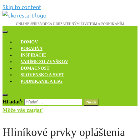
Skip to content
Novinky, rozhovory a inšpirácie
Ekoreštart
DOMOV
PORADŇA
INŠPIRÁCIE
VARÍME ZO ZVYŠKOV
DOMÁCNOSŤ
SLOVENSKO A SVET
PODNIKANIE A ESG
Hľadať:
Môže vás zaujať
Hliníkové prvky opláštenia