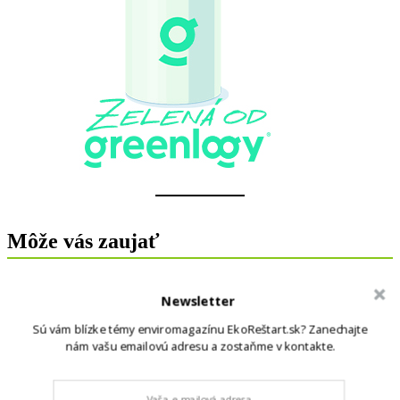
Môže vás zaujať
Newsletter
Sú vám blízke témy enviromagazínu EkoReštart.sk? Zanechajte
nám vašu emailovú adresu a zostaňme v kontakte.
Ako vybrať kvalitné ingrediencie
a správne produkty pre domáce