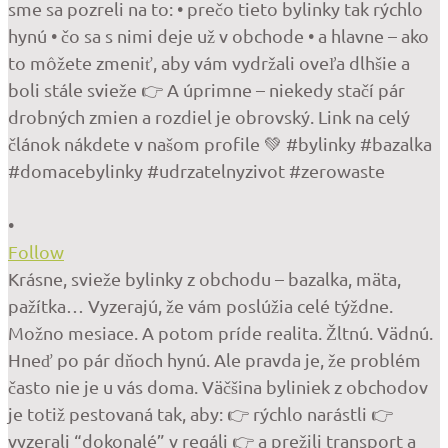
•
Follow
Krásne, svieže bylinky z obchodu – bazalka, mäta,
pažítka… Vyzerajú, že vám poslúžia celé týždne.
Možno mesiace. A potom príde realita. Žltnú. Vädnú.
Hneď po pár dňoch hynú. Ale pravda je, že problém
často nie je u vás doma. Väčšina byliniek z obchodov
je totiž pestovaná tak, aby: 👉 rýchlo narástli 👉
vyzerali “dokonalé” v regáli 👉 a prežili transport a