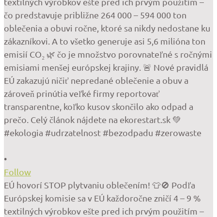
•
Follow
EÚ hovorí STOP plytvaniu oblečením! 👕🚫 Podľa
Európskej komisie sa v EÚ každoročne zničí 4 – 9 %
textilných výrobkov ešte pred ich prvým použitím –