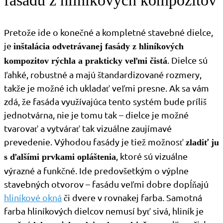
fasádu z hliníkových kompozitov
Pretože ide o konečné a kompletné stavebné dielce,
je
inštalácia odvetrávanej fasády z hliníkových
. Dielce sú
kompozitov rýchla a prakticky veľmi čistá
ľahké, robustné a majú štandardizované rozmery,
takže je možné ich ukladať veľmi presne. Ak sa vám
zdá, že fasáda využívajúca tento systém bude príliš
jednotvárna, nie je tomu tak – dielce je možné
tvarovať a vytvárať tak vizuálne zaujímavé
prevedenie. Výhodou fasády je tiež možnosť
zladiť ju
, ktoré sú vizuálne
s ďalšími prvkami opláštenia
výrazné a funkčné. Ide predovšetkým o výplne
stavebných otvorov – fasádu veľmi dobre dopĺňajú
hliníkové okná
či dvere v rovnakej farba. Samotná
farba hliníkových dielcov nemusí byť sivá, hliník je