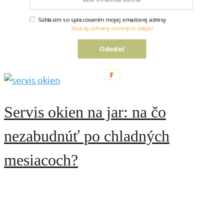
varenie: tipy na nákup pre celú
Súhlasím so spracovaním mojej emailovej adresy
Zásady ochrany osobných údajov
rodinu aj štvornohého maznáčika
Odoslať
Servis okien na jar: na čo
nezabudnúť po chladných
mesiacoch?