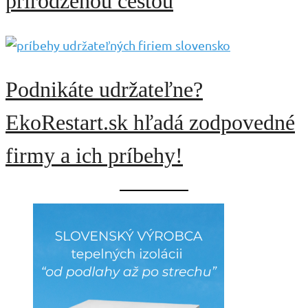
prirodzenou cestou
Podnikáte udržateľne?
EkoRestart.sk hľadá zodpovedné
firmy a ich príbehy!