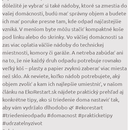
dôležité je vybrať si také nádoby, ktoré sa zmestia do
vašej domácnosti, budú mať správny objem a budete
ich mať poruke presne tam, kde odpad najčastejšie
vzniká. V menšom byte môžu stačiť kompaktné koše
pod linku alebo do skrinky. Vo väčšej domácnosti sa
zas viac oplatia väčšie nádoby do technickej
miestnosti, komory či garáže. A netreba zabúdať ani
na to, že nie každý druh odpadu potrebuje rovnako
veľký kôš – plasty a papier zvyknú zaberať viac miesta
než sklo. Ak neviete, koľko nádob potrebujete, aký
objem zvoliť a kam ich najlepšie umiestniť, v našom
článku na EkoRestart.sk nájdete praktický prehľad aj
konkrétne tipy, ako si triedenie doma nastaviť tak,
aby vám vydržalo dlhodobo 🌿 #ekorestart
#triedenieodpadu #domacnost #prakticketipy
#udrzatelnyzivot