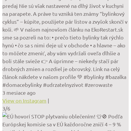
predaj Nie sú však nastavené na dlhý život v kuchyni
na parapete. A práve tu vzniká ten známy “bylinkový
cyklus” – kúpite, použijete pár listov a zvyšok skončí v
koši. 🌱 V našom najnovšom článku na EkoRestart.sk
sme sa pozreli na to: • prečo tieto bylinky tak rýchlo
hynú • čo sa s nimi deje už v obchode • a hlavne – ako
to môžete zmeniť, aby vám vydržali oveľa dlhšie a
boli stále svieže 👉 A úprimne – niekedy stačí pár
drobných zmien a rozdiel je obrovský. Link na celý
článok nákdete v našom profile 💚 #bylinky #bazalka
#domacebylinky #udrzatelnyzivot #zerowaste
3 mesiace ago
View on Instagram
|
3/6