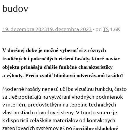
budov
19. decembra 2023
19. decembra 2023
-
od
TS
1.6K
V dnešnej dobe je možn
é vyberať si z rôznych
tradičný
ch i pokročilých riešení fasády, ktor
é naviac
objektu prinášajú ďalš
ie funkčn
é charakteristiky
a výhody. Prečo zvoliť
hliníkovú odvetrá
vanú fasá
du?
Moderné fasády nenesú už iba vizuálnu funkciu, často
sa tiež podieľajú na vytváraní vhodných podmienok
v interiéri, predovšetkým na tepelne technických
vlastnostiach obvodovej steny. V tomto smere je
k dispozícii celá škála materiálov od kontaktných
zatepľovacích systémov až po
špeciálne skladobné