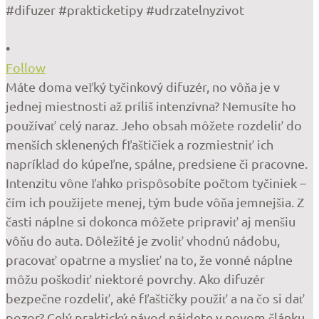
•
Follow
Máte doma veľký tyčinkový difuzér, no vôňa je v
jednej miestnosti až príliš intenzívna? Nemusíte ho
používať celý naraz. Jeho obsah môžete rozdeliť do
menších sklenených fľaštičiek a rozmiestniť ich
napríklad do kúpeľne, spálne, predsiene či pracovne.
Intenzitu vône ľahko prispôsobíte počtom tyčiniek –
čím ich použijete menej, tým bude vôňa jemnejšia. Z
časti náplne si dokonca môžete pripraviť aj menšiu
vôňu do auta. Dôležité je zvoliť vhodnú nádobu,
pracovať opatrne a myslieť na to, že vonné náplne
môžu poškodiť niektoré povrchy. Ako difuzér
bezpečne rozdeliť, aké fľaštičky použiť a na čo si dať
pozor? Celý praktický návod nájdete v novom článku