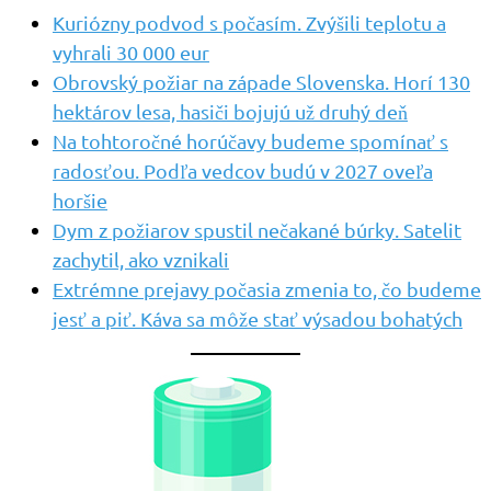
Kuriózny podvod s počasím. Zvýšili teplotu a
vyhrali 30 000 eur
Obrovský požiar na západe Slovenska. Horí 130
hektárov lesa, hasiči bojujú už druhý deň
Na tohtoročné horúčavy budeme spomínať s
radosťou. Podľa vedcov budú v 2027 oveľa
horšie
Dym z požiarov spustil nečakané búrky. Satelit
zachytil, ako vznikali
Extrémne prejavy počasia zmenia to, čo budeme
jesť a piť. Káva sa môže stať výsadou bohatých