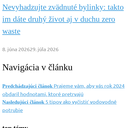
Nevyhadzujte zvädnuté bylinky: takto
im dáte druhý život aj v duchu zero
waste
8. júna 2026
29. júla 2026
Navigácia v článku
Prajeme vám, aby vás rok 2024
Predchádzajúci článok
obdaril hodnotami, ktoré pretrvajú
5 tipov ako vyčistiť vodovodné
Nasledujúci článok
potrubie
top témy