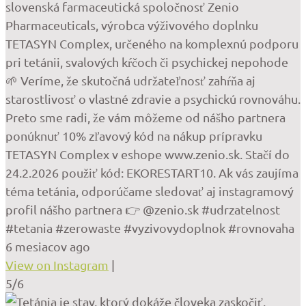
slovenská farmaceutická spoločnosť Zenio
Pharmaceuticals, výrobca výživového doplnku
TETASYN Complex, určeného na komplexnú podporu
pri tetánii, svalových kŕčoch či psychickej nepohode
🌱 Veríme, že skutočná udržateľnosť zahŕňa aj
starostlivosť o vlastné zdravie a psychickú rovnováhu.
Preto sme radi, že vám môžeme od nášho partnera
ponúknuť 10% zľavový kód na nákup prípravku
TETASYN Complex v eshope www.zenio.sk. Stačí do
24.2.2026 použiť kód: EKORESTART10. Ak vás zaujíma
téma tetánia, odporúčame sledovať aj instagramový
profil nášho partnera 👉 @zenio.sk #udrzatelnost
#tetania #zerowaste #vyzivovydoplnok #rovnovaha
6 mesiacov ago
View on Instagram
|
5/6