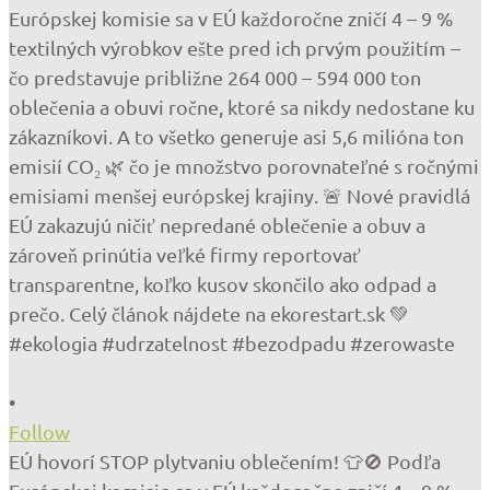
•
Follow
EÚ hovorí STOP plytvaniu oblečením! 👕🚫 Podľa