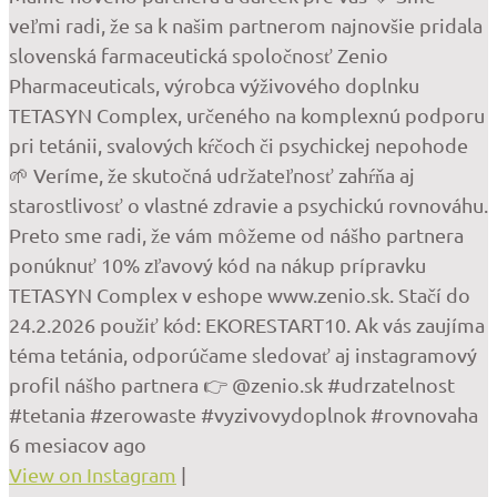
veľmi radi, že sa k našim partnerom najnovšie pridala
slovenská farmaceutická spoločnosť Zenio
Pharmaceuticals, výrobca výživového doplnku
TETASYN Complex, určeného na komplexnú podporu
pri tetánii, svalových kŕčoch či psychickej nepohode
🌱 Veríme, že skutočná udržateľnosť zahŕňa aj
starostlivosť o vlastné zdravie a psychickú rovnováhu.
Preto sme radi, že vám môžeme od nášho partnera
ponúknuť 10% zľavový kód na nákup prípravku
TETASYN Complex v eshope www.zenio.sk. Stačí do
24.2.2026 použiť kód: EKORESTART10. Ak vás zaujíma
téma tetánia, odporúčame sledovať aj instagramový
profil nášho partnera 👉 @zenio.sk #udrzatelnost
#tetania #zerowaste #vyzivovydoplnok #rovnovaha
6 mesiacov ago
View on Instagram
|