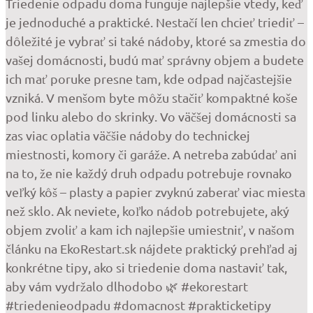
Triedenie odpadu doma funguje najlepšie vtedy, keď
je jednoduché a praktické. Nestačí len chcieť triediť –
dôležité je vybrať si také nádoby, ktoré sa zmestia do
vašej domácnosti, budú mať správny objem a budete
ich mať poruke presne tam, kde odpad najčastejšie
vzniká. V menšom byte môžu stačiť kompaktné koše
pod linku alebo do skrinky. Vo väčšej domácnosti sa
zas viac oplatia väčšie nádoby do technickej
miestnosti, komory či garáže. A netreba zabúdať ani
na to, že nie každý druh odpadu potrebuje rovnako
veľký kôš – plasty a papier zvyknú zaberať viac miesta
než sklo. Ak neviete, koľko nádob potrebujete, aký
objem zvoliť a kam ich najlepšie umiestniť, v našom
článku na EkoRestart.sk nájdete praktický prehľad aj
konkrétne tipy, ako si triedenie doma nastaviť tak,
aby vám vydržalo dlhodobo 🌿 #ekorestart
#triedenieodpadu #domacnost #prakticketipy