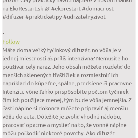
•
Follow
Máte doma veľký tyčinkový difuzér, no vôňa je v
jednej miestnosti až príliš intenzívna? Nemusíte ho
používať celý naraz. Jeho obsah môžete rozdeliť do
menších sklenených fľaštičiek a rozmiestniť ich
napríklad do kúpeľne, spálne, predsiene či pracovne.
Intenzitu vône ľahko prispôsobíte počtom tyčiniek –
čím ich použijete menej, tým bude vôňa jemnejšia. Z
časti náplne si dokonca môžete pripraviť aj menšiu
vôňu do auta. Dôležité je zvoliť vhodnú nádobu,
pracovať opatrne a myslieť na to, že vonné náplne
môžu poškodiť niektoré povrchy. Ako difuzér