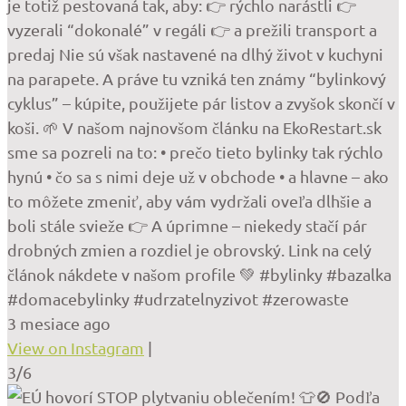
je totiž pestovaná tak, aby: 👉 rýchlo narástli 👉
vyzerali “dokonalé” v regáli 👉 a prežili transport a
predaj Nie sú však nastavené na dlhý život v kuchyni
na parapete. A práve tu vzniká ten známy “bylinkový
cyklus” – kúpite, použijete pár listov a zvyšok skončí v
koši. 🌱 V našom najnovšom článku na EkoRestart.sk
sme sa pozreli na to: • prečo tieto bylinky tak rýchlo
hynú • čo sa s nimi deje už v obchode • a hlavne – ako
to môžete zmeniť, aby vám vydržali oveľa dlhšie a
boli stále svieže 👉 A úprimne – niekedy stačí pár
drobných zmien a rozdiel je obrovský. Link na celý
článok nákdete v našom profile 💚 #bylinky #bazalka
#domacebylinky #udrzatelnyzivot #zerowaste
3 mesiace ago
View on Instagram
|
3/6