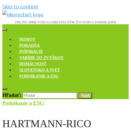
Skip to content
Novinky, rozhovory a inšpirácie
Ekoreštart
DOMOV
PORADŇA
INŠPIRÁCIE
VARÍME ZO ZVYŠKOV
DOMÁCNOSŤ
SLOVENSKO A SVET
PODNIKANIE A ESG
Hľadať:
Podnikanie a ESG
HARTMANN-RICO