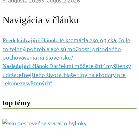
3. augusta 2026
3. augusta 2026
Navigácia v článku
Je kremácia ekologická, čo je
Predchádzajúci článok
to zelený pohreb a aké sú možnosti prírodného
pochovávania na Slovensku?
Darčekmi môžete šíriť myšlienky
Nasledujúci článok
udržateľnejšieho života. Naše tipy na ekodary pre
„ekonezasvätených“
top témy