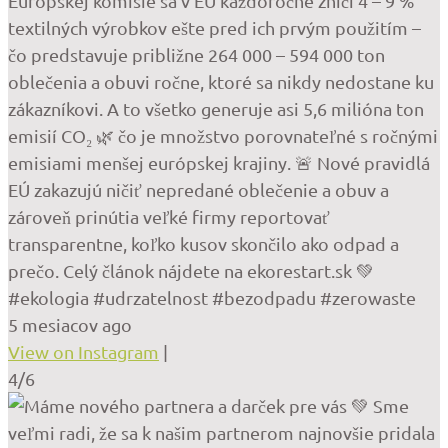
Európskej komisie sa v EÚ každoročne zničí 4 – 9 %
textilných výrobkov ešte pred ich prvým použitím –
čo predstavuje približne 264 000 – 594 000 ton
oblečenia a obuvi ročne, ktoré sa nikdy nedostane ku
zákazníkovi. A to všetko generuje asi 5,6 milióna ton
emisií CO₂ 🌿 čo je množstvo porovnateľné s ročnými
emisiami menšej európskej krajiny. 🚨 Nové pravidlá
EÚ zakazujú ničiť nepredané oblečenie a obuv a
zároveň prinútia veľké firmy reportovať
transparentne, koľko kusov skončilo ako odpad a
prečo. Celý článok nájdete na ekorestart.sk 💚
#ekologia #udrzatelnost #bezodpadu #zerowaste
5 mesiacov ago
View on Instagram
|
4/6