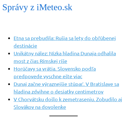
Správy z iMeteo.sk
Etna sa prebudila: Rušia sa lety do obľúbenej
destinácie
Unikátny nález: Nízka hladina Dunaja odhalila
most z čias Rímskej ríše
Horúčavy sa vrátia. Slovensko podľa
predpovede vyschne ešte viac
Dunaj začne výraznejšie stúpať. V Bratislave sa
hladina zdvihne o desiatky centimetrov
V Chorvátsku došlo k zemetraseniu. Zobudilo aj
Slovákov na dovolenke