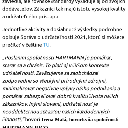
zaviedla, ale rovnaké štandardy vyžaduje aj od svojich
dodávateľov. Zákazníci tak majú istotu vysokej kvality
a udržateľného prístupu.
Jednotlivé aktivity a dosiahnuté výsledky podrobne
opisuje Správa o udržateľnosti 2021, ktorú si môžete
prečítať v češtine
TU
.
„Poslaním spoločnosti HARTMANN je pomáhať,
starať sa a chrániť. To platí aj v širšom kontexte
udržateľnosti. Zaväzujeme sa zaobchádzať
zodpovedne so všetkými prírodnými zdrojmi,
minimalizovať negatívne vplyvy nášho podnikania a
pomáhať zabezpečovať dobrú kvalitu života našich
zákazníkov. Inými slovami, udržateľnosť je
neoddeliteľnou súčasťou našich každodenných
činností,“
hovorí
Irena Malá, hovorkyňa spoločnosti
HARTMANN-RICO.