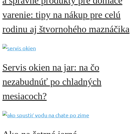
a správne produkty pre domáce
varenie: tipy na nákup pre celú
rodinu aj štvornohého maznáčika
Servis okien na jar: na čo
nezabudnúť po chladných
mesiacoch?