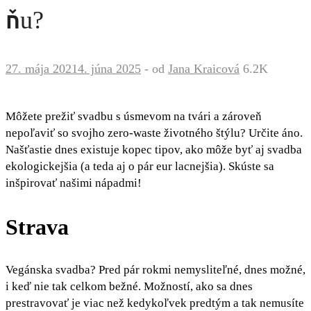
ňu?
27. mája 2021
4. júna 2025
-
od
Jana Kraicová
6.2K
Môžete prežiť svadbu s úsmevom na tvári a zároveň
nepoľaviť so svojho zero-waste životného štýlu? Určite áno.
Našťastie dnes existuje kopec tipov, ako môže byť aj svadba
ekologickejšia (a teda aj o pár eur lacnejšia). Skúste sa
inšpirovať našimi nápadmi!
Strava
Vegánska svadba? Pred pár rokmi nemysliteľné, dnes možné,
i keď nie tak celkom bežné. Možností, ako sa dnes
prestravovať je viac než kedykoľvek predtým a tak nemusíte