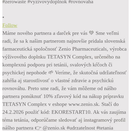
•
Follow
Máme nového partnera a darček pre vás 💚 Sme veľmi
radi, že sa k našim partnerom najnovšie pridala slovenská
farmaceutická spoločnosť Zenio Pharmaceuticals, výrobca
výživového doplnku TETASYN Complex, určeného na
komplexnú podporu pri tetánii, svalových kŕčoch či
psychickej nepohode 🌱 Veríme, že skutočná udržateľnosť
zahŕňa aj starostlivosť o vlastné zdravie a psychickú
rovnováhu. Preto sme radi, že vám môžeme od nášho
partnera ponúknuť 10% zľavový kód na nákup prípravku
TETASYN Complex v eshope www.zenio.sk. Stačí do
24.2.2026 použiť kód: EKORESTART10. Ak vás zaujíma
téma tetánia, odporúčame sledovať aj instagramový profil
nášho partnera 👉 @zenio.sk #udrzatelnost #tetania