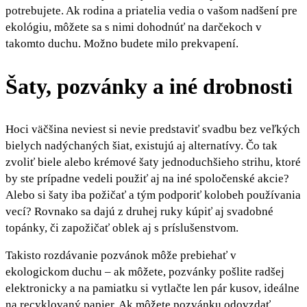
potrebujete. Ak rodina a priatelia vedia o vašom nadšení pre
ekológiu, môžete sa s nimi dohodnúť na darčekoch v
takomto duchu. Možno budete milo prekvapení.
Šaty, pozvánky a iné drobnosti
Hoci väčšina neviest si nevie predstaviť svadbu bez veľkých
bielych nadýchaných šiat, existujú aj alternatívy. Čo tak
zvoliť biele alebo krémové šaty jednoduchšieho strihu, ktoré
by ste prípadne vedeli použiť aj na iné spoločenské akcie?
Alebo si šaty iba požičať a tým podporiť kolobeh používania
vecí? Rovnako sa dajú z druhej ruky kúpiť aj svadobné
topánky, či zapožičať oblek aj s príslušenstvom.
Takisto rozdávanie pozvánok môže prebiehať v
ekologickom duchu – ak môžete, pozvánky pošlite radšej
elektronicky a na pamiatku si vytlačte len pár kusov, ideálne
na recyklovaný papier. Ak môžete pozvánku odovzdať