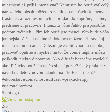
miestnosti až príliš intenzívna? Nemusíte ho používať celý
naraz. Jeho obsah môžete rozdeliť do menších sklenených
fľaštičiek a rozmiestniť ich napríklad do kúpeľne, spálne,
predsiene či pracovne. Intenzitu vône ľahko prispôsobíte
počtom tyčiniek – čím ich použijete menej, tým bude vôňa
jemnejšia. Z časti náplne si dokonca môžete pripraviť aj
menšiu vôňu do auta. Dôležité je zvoliť vhodnú nádobu,
pracovať opatrne a myslieť na to, že vonné náplne môžu
poškodiť niektoré povrchy. Ako difuzér bezpečne rozdeliť,
aké fľaštičky použiť a na čo si dať pozor? Celý praktický
návod nájdete v novom článku na EkoRestart.sk 🌿
#ekorestart #domacnost #difuzer #prakticketipy
#udrzatelnyzivot
5 dní ago
View on Instagram
|
2/6