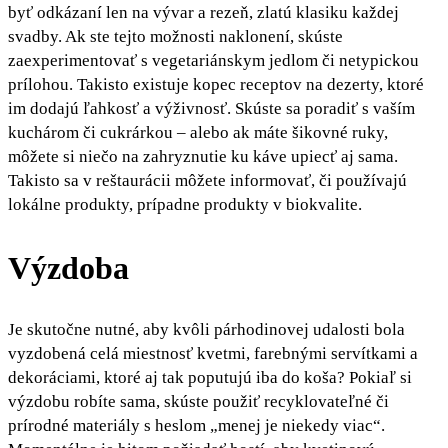
byť odkázaní len na vývar a rezeň, zlatú klasiku každej
svadby. Ak ste tejto možnosti naklonení, skúste
zaexperimentovať s vegetariánskym jedlom či netypickou
prílohou. Takisto existuje kopec receptov na dezerty, ktoré
im dodajú ľahkosť a výživnosť. Skúste sa poradiť s vaším
kuchárom či cukrárkou – alebo ak máte šikovné ruky,
môžete si niečo na zahryznutie ku káve upiecť aj sama.
Takisto sa v reštaurácii môžete informovať, či používajú
lokálne produkty, prípadne produkty v biokvalite.
Výzdoba
Je skutočne nutné, aby kvôli párhodinovej udalosti bola
vyzdobená celá miestnosť kvetmi, farebnými servítkami a
dekoráciami, ktoré aj tak poputujú iba do koša? Pokiaľ si
výzdobu robíte sama, skúste použiť recyklovateľné či
prírodné materiály s heslom „menej je niekedy viac“.