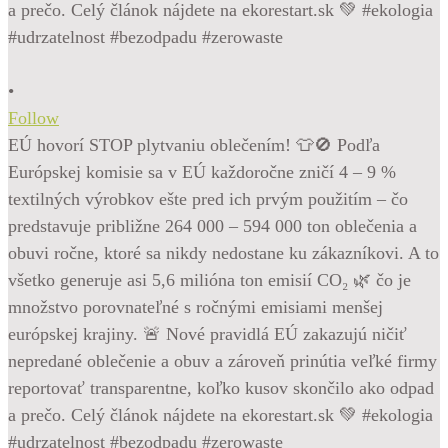
•
Follow
EÚ hovorí STOP plytvaniu oblečením! 👕🚫 Podľa
Európskej komisie sa v EÚ každoročne zničí 4 – 9 %
textilných výrobkov ešte pred ich prvým použitím – čo
predstavuje približne 264 000 – 594 000 ton oblečenia a
obuvi ročne, ktoré sa nikdy nedostane ku zákazníkovi. A to
všetko generuje asi 5,6 milióna ton emisií CO₂ 🌿 čo je
množstvo porovnateľné s ročnými emisiami menšej
európskej krajiny. 🚨 Nové pravidlá EÚ zakazujú ničiť
nepredané oblečenie a obuv a zároveň prinútia veľké firmy
reportovať transparentne, koľko kusov skončilo ako odpad
a prečo. Celý článok nájdete na ekorestart.sk 💚 #ekologia
#udrzatelnost #bezodpadu #zerowaste