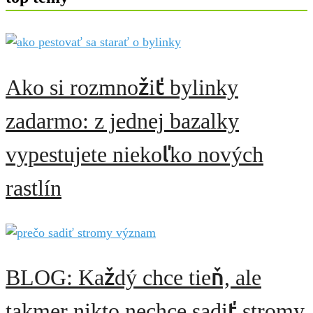
Ako si rozmnožiť bylinky
zadarmo: z jednej bazalky
vypestujete niekoľko nových
rastlín
BLOG: Každý chce tieň, ale
takmer nikto nechce sadiť stromy