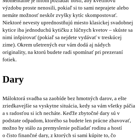
Momentálne je hitom požiadať hostí, aby kvetinovú
výzdobu proste nenosili, pokiaľ si to sami neprajete alebo
nemáte možnosť neskôr zvyšky kytíc skompostovať.
Niektoré nevesty uprednostňujú miesto klasickej svadobnej
kytice iba jednoduchú kytičku z lúčnych kvetov – skúste sa
nimi inšpirovať (pokiaľ sa nejdete vydávať v treskúcej
zime). Okrem ušetrených eur vám dodá aj nádych
originality, na ktorú budete radi spomínať pri prezeraní
fotiek.
Dary
Máloktorá svadba sa zaobíde bez hmotných darov, a ešte
zriedkavejšie sa vyskytne situácia, kedy sa vám všetky páčia
a s radosťou si ich necháte. Keďže zbytočné dary sú v
podstate odpadom, ktorého sa budete len prácne zbavovať,
možno by stálo za premyslenie požiadať rodinu a hostí
o čisto finančné dary, z ktorých si sami kúpite to, čo