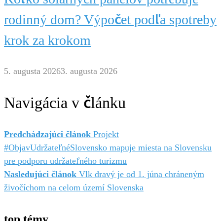
rodinný dom? Výpočet podľa spotreby
krok za krokom
5. augusta 2026
3. augusta 2026
Navigácia v článku
Predchádzajúci článok
Projekt
#ObjavUdržateľnéSlovensko mapuje miesta na Slovensku
pre podporu udržateľného turizmu
Nasledujúci článok
Vlk dravý je od 1. júna chráneným
živočíchom na celom území Slovenska
top témy