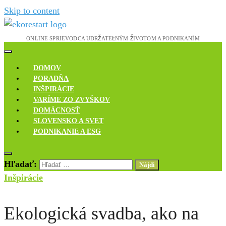
Skip to content
Novinky, rozhovory a inšpirácie
Ekoreštart
DOMOV
PORADŇA
INŠPIRÁCIE
VARÍME ZO ZVYŠKOV
DOMÁCNOSŤ
SLOVENSKO A SVET
PODNIKANIE A ESG
Hľadať:
Inšpirácie
Ekologická svadba, ako na