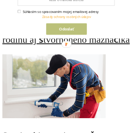
a správne produkty pre domáce
Súhlasím so spracovaním mojej emailovej adresy
Zásady ochrany osobných údajov
varenie: tipy na nákup pre celú
Odoslať
rodinu aj štvornohého maznáčika