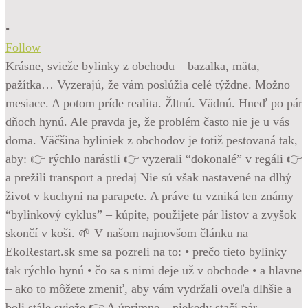
•
Follow
Krásne, svieže bylinky z obchodu – bazalka, mäta,
pažítka… Vyzerajú, že vám poslúžia celé týždne. Možno
mesiace. A potom príde realita. Žltnú. Vädnú. Hneď po pár
dňoch hynú. Ale pravda je, že problém často nie je u vás
doma. Väčšina byliniek z obchodov je totiž pestovaná tak,
aby: 👉 rýchlo narástli 👉 vyzerali “dokonalé” v regáli 👉
a prežili transport a predaj Nie sú však nastavené na dlhý
život v kuchyni na parapete. A práve tu vzniká ten známy
“bylinkový cyklus” – kúpite, použijete pár listov a zvyšok
skončí v koši. 🌱 V našom najnovšom článku na
EkoRestart.sk sme sa pozreli na to: • prečo tieto bylinky
tak rýchlo hynú • čo sa s nimi deje už v obchode • a hlavne
– ako to môžete zmeniť, aby vám vydržali oveľa dlhšie a
boli stále svieže 👉 A úprimne – niekedy stačí pár