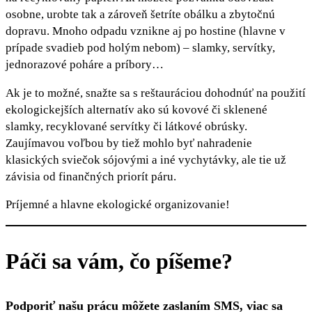
osobne, urobte tak a zároveň šetríte obálku a zbytočnú
dopravu. Mnoho odpadu vznikne aj po hostine (hlavne v
prípade svadieb pod holým nebom) – slamky, servítky,
jednorazové poháre a príbory…
Ak je to možné, snažte sa s reštauráciou dohodnúť na použití
ekologickejších alternatív ako sú kovové či sklenené
slamky, recyklované servítky či látkové obrúsky.
Zaujímavou voľbou by tiež mohlo byť nahradenie
klasických sviečok sójovými a iné vychytávky, ale tie už
závisia od finančných priorít páru.
Príjemné a hlavne ekologické organizovanie!
Páči sa vám, čo píšeme?
Podporiť našu prácu môžete zaslaním SMS, viac sa