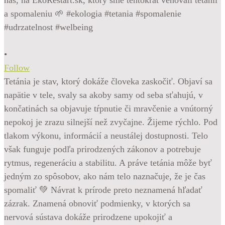
•
Follow
Tetánia je stav, ktorý dokáže človeka zaskočiť. Objaví sa
napätie v tele, svaly sa akoby samy od seba sťahujú, v
končatinách sa objavuje tŕpnutie či mravčenie a vnútorný
nepokoj je zrazu silnejší než zvyčajne. Žijeme rýchlo. Pod
tlakom výkonu, informácií a neustálej dostupnosti. Telo
však funguje podľa prirodzených zákonov a potrebuje
rytmus, regeneráciu a stabilitu. A práve tetánia môže byť
jedným zo spôsobov, ako nám telo naznačuje, že je čas
spomaliť 💚 Návrat k prírode preto neznamená hľadať
zázrak. Znamená obnoviť podmienky, v ktorých sa
nervová sústava dokáže prirodzene upokojiť a