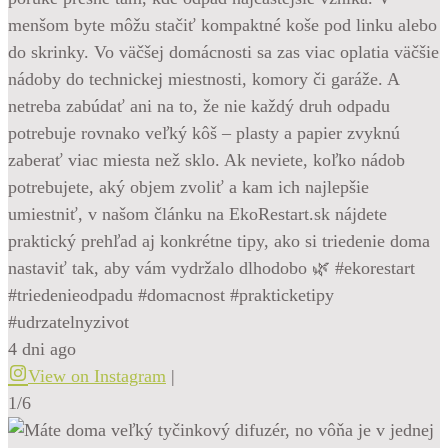
menšom byte môžu stačiť kompaktné koše pod linku alebo
do skrinky. Vo väčšej domácnosti sa zas viac oplatia väčšie
nádoby do technickej miestnosti, komory či garáže. A
netreba zabúdať ani na to, že nie každý druh odpadu
potrebuje rovnako veľký kôš – plasty a papier zvyknú
zaberať viac miesta než sklo. Ak neviete, koľko nádob
potrebujete, aký objem zvoliť a kam ich najlepšie
umiestniť, v našom článku na EkoRestart.sk nájdete
praktický prehľad aj konkrétne tipy, ako si triedenie doma
nastaviť tak, aby vám vydržalo dlhodobo 🌿 #ekorestart
#triedenieodpadu #domacnost #prakticketipy
#udrzatelnyzivot
4 dni ago
View on Instagram
|
1/6