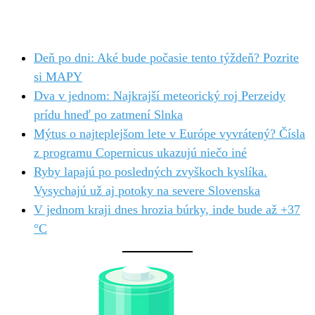
Deň po dni: Aké bude počasie tento týždeň? Pozrite
si MAPY
Dva v jednom: Najkrajší meteorický roj Perzeidy
prídu hneď po zatmení Slnka
Mýtus o najteplejšom lete v Európe vyvrátený? Čísla
z programu Copernicus ukazujú niečo iné
Ryby lapajú po posledných zvyškoch kyslíka.
Vysychajú už aj potoky na severe Slovenska
V jednom kraji dnes hrozia búrky, inde bude až +37
°C