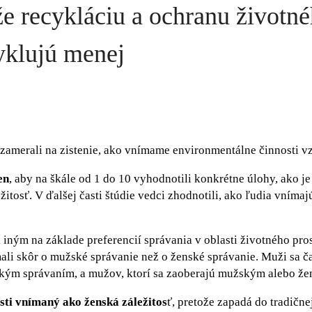
že recykláciu a ochranu životn
yklujú menej
zamerali na zistenie, ako vnímame environmentálne činnosti v
en
, aby na škále od 1 do 10 vyhodnotili konkrétne úlohy, ako je
tosť. V ďalšej časti štúdie vedci zhodnotili, ako ľudia vnímaj
 iným na základe preferencií správania v oblasti životného pros
ali skôr o mužské správanie než o ženské správanie. Muži sa č
nským správaním, a mužov, ktorí sa zaoberajú mužským alebo ž
ti vnímaný ako ženská záležitos
ť, pretože zapadá do tradičn