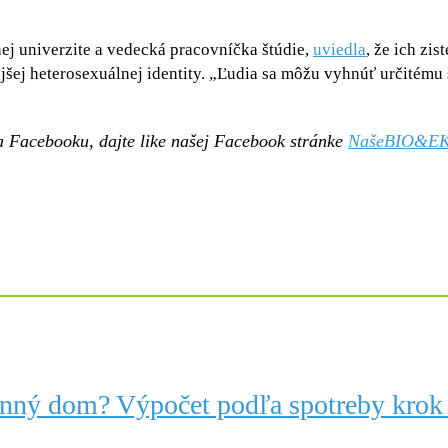
ej univerzite a vedecká pracovníčka štúdie,
uviedla
, že ich zi
šej heterosexuálnej identity. „Ľudia sa môžu vyhnúť určitému 
a Facebooku, dajte like našej Facebook stránke
NašeBIO&E
inný dom? Výpočet podľa spotreby krok