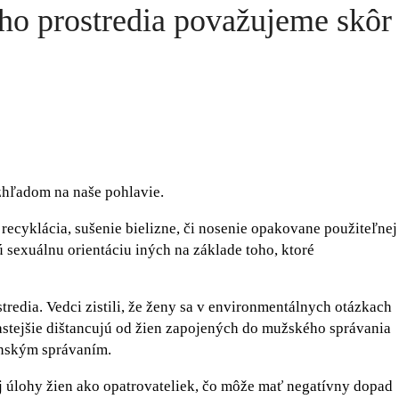
ého prostredia považujeme skôr
zhľadom na naše pohlavie.
 recyklácia, sušenie bielizne, či nosenie opakovane použiteľnej
ú sexuálnu orientáciu iných na základe toho, ktoré
tredia. Vedci zistili, že ženy sa v environmentálnych otázkach
astejšie dištancujú od žien zapojených do mužského správania
enským správaním.
ej úlohy žien ako opatrovateliek, čo môže mať negatívny dopad