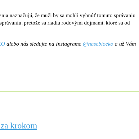
stenia naznačujú, že muži by sa mohli vyhnúť tomuto správaniu
správaniu, pretože sa riadia rodovými dojmami, ktoré sa od
KO
alebo nás sledujte na Instagrame
@nasebioeko
a už Vám
 za krokom