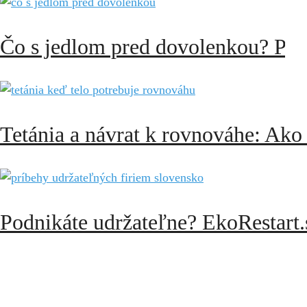
Čo s jedlom pred dovolenkou? Prak
Tetánia a návrat k rovnováhe: Ako
Podnikáte udržateľne? EkoRestart.