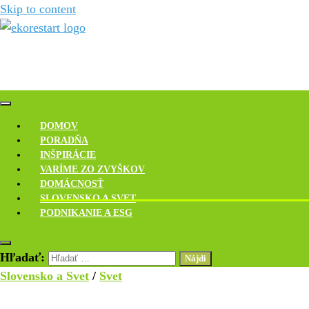
Skip to content
Novinky, rozhovory a inšpirácie
Ekoreštart
DOMOV
PORADŇA
INŠPIRÁCIE
VARÍME ZO ZVYŠKOV
DOMÁCNOSŤ
SLOVENSKO A SVET
PODNIKANIE A ESG
Hľadať:
Slovensko a Svet
/
Svet