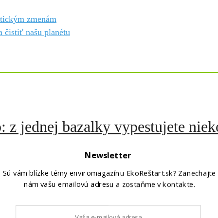
imatickým zmenám
 čistiť našu planétu
 z jednej bazalky vypestujete niek
Newsletter
Sú vám blízke témy enviromagazínu EkoReštart.sk? Zanechajte
nám vašu emailovú adresu a zostaňme v kontakte.
 nikto nechce sadiť stromy