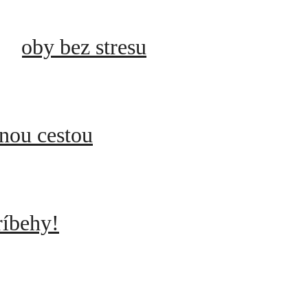
ásoby bez stresu
enou cestou
ríbehy!