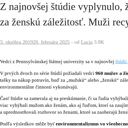
Z najnovšej štúdie vyplynulo, 
za ženskú záležitosť. Muži rec
3. októbra 2019
20. februára 2025
-
od
Lucia
3.8K
Vedci z Pennsylvánskej štátnej univerzity sa v najnovšej
štúdii
V prvých dvoch zo série štúdií požiadali vedci
960 mužov a ži
tašky na nákup potravín, buď za „mužskú“ alebo „ženskú“ záleži
environmentálne činnosti vykonávajú.
Časť štúdie sa zamerala aj na preskúmanie, či sa ľudia vyhýbali
viac vyhýbali mužom ako ženám, ako aj ľuďom, ktorí sa zaujím
a uprednostňovali rozhovor so ženami, ktoré sa zaoberajú že
Podľa výsledkov môže byť
environmentalizmus vo všeobecnos