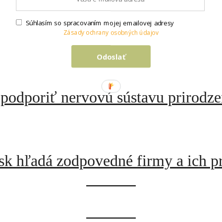
Súhlasím so spracovaním mojej emailovej adresy
tický zero waste plán, ako minúť z
Zásady ochrany osobných údajov
Odoslať
 podporiť nervovú sústavu prirodz
sk hľadá zodpovedné firmy a ich p