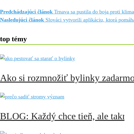
Predchádzajúci článok
Trnava sa pustila do boja proti kl
Nasledujúci článok
Slováci vytvorili aplikáciu, ktorá pomáha
top témy
Ako si rozmnožiť bylinky zadarmo:
BLOG: Každý chce tieň, ale takmer