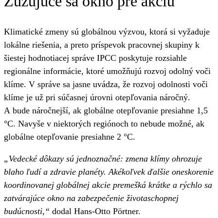
Zužujúce sa okno pre akciu
Klimatické zmeny sú globálnou výzvou, ktorá si vyžaduje
lokálne riešenia, a preto príspevok pracovnej skupiny k
šiestej hodnotiacej správe IPCC poskytuje rozsiahle
regionálne informácie, ktoré umožňujú rozvoj odolný voči
klíme. V správe sa jasne uvádza, že rozvoj odolnosti voči
klíme je už pri súčasnej úrovni otepľovania náročný.
A bude náročnejší, ak globálne otepľovanie presiahne 1,5
°C. Navyše v niektorých regiónoch to nebude možné, ak
globálne otepľovanie presiahne 2 °C.
„Vedecké dôkazy sú jednoznačné: zmena klímy ohrozuje
blaho ľudí a zdravie planéty. Akékoľvek ďalšie oneskorenie
koordinovanej globálnej akcie premešká krátke a rýchlo sa
zatvárajúce okno na zabezpečenie životaschopnej
budúcnosti,“
dodal Hans-Otto Pörtner.