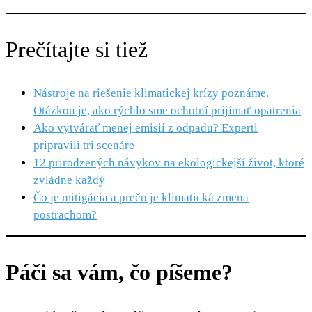
Prečítajte si tiež
Nástroje na riešenie klimatickej krízy poznáme.
Otázkou je, ako rýchlo sme ochotní prijímať opatrenia
Ako vytvárať menej emisií z odpadu? Experti
pripravili tri scenáre
12 prirodzených návykov na ekologickejší život, ktoré
zvládne každý
Čo je mitigácia a prečo je klimatická zmena
postrachom?
Páči sa vám, čo píšeme?