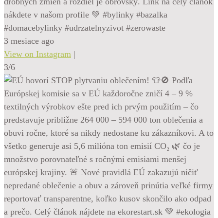
drobných zmien a rozdiel je obrovský. Link na celý článok
nákdete v našom profile 💚 #bylinky #bazalka
#domacebylinky #udrzatelnyzivot #zerowaste
3 mesiace ago
View on Instagram
|
3/6