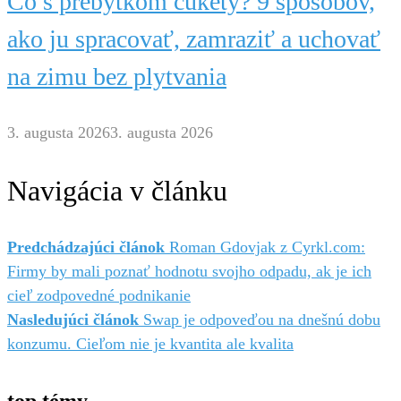
Čo s prebytkom cukety? 9 spôsobov,
ako ju spracovať, zamraziť a uchovať
na zimu bez plytvania
3. augusta 2026
3. augusta 2026
Navigácia v článku
Predchádzajúci článok
Roman Gdovjak z Cyrkl.com:
Firmy by mali poznať hodnotu svojho odpadu, ak je ich
cieľ zodpovedné podnikanie
Nasledujúci článok
Swap je odpoveďou na dnešnú dobu
konzumu. Cieľom nie je kvantita ale kvalita