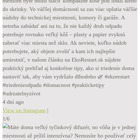
menšom byte môžu stačiť kompaktné koše pod linku alebo
do skrinky. Vo väčšej domácnosti sa zas viac oplatia väčšie
nádoby do technickej miestnosti, komory či garáže. A
netreba zabúdať ani na to, že nie každý druh odpadu
potrebuje rovnako veľký kôš – plasty a papier zvyknú
zaberať viac miesta než sklo. Ak neviete, koľko nádob
potrebujete, aký objem zvoliť a kam ich najlepšie
umiestniť, v našom článku na EkoRestart.sk nájdete
praktický prehľad aj konkrétne tipy, ako si triedenie doma
nastaviť tak, aby vám vydržalo dlhodobo 🌿 #ekorestart
#triedenieodpadu #domacnost #prakticketipy
#udrzatelnyzivot
4 dni ago
View on Instagram
|
1/6