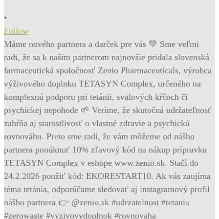
•
Follow
Máme nového partnera a darček pre vás 💚 Sme veľmi
radi, že sa k našim partnerom najnovšie pridala slovenská
farmaceutická spoločnosť Zenio Pharmaceuticals, výrobca
výživového doplnku TETASYN Complex, určeného na
komplexnú podporu pri tetánii, svalových kŕčoch či
psychickej nepohode 🌱 Veríme, že skutočná udržateľnosť
zahŕňa aj starostlivosť o vlastné zdravie a psychickú
rovnováhu. Preto sme radi, že vám môžeme od nášho
partnera ponúknuť 10% zľavový kód na nákup prípravku
TETASYN Complex v eshope www.zenio.sk. Stačí do
24.2.2026 použiť kód: EKORESTART10. Ak vás zaujíma
téma tetánia, odporúčame sledovať aj instagramový profil
nášho partnera 👉 @zenio.sk #udrzatelnost #tetania
#zerowaste #vyzivovydoplnok #rovnovaha