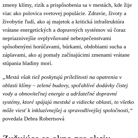
zmeny klímy, rizík a prispôsobenia sa v mestách, kde žije
viac ako polovica svetovej populácie. Zdravie, životy a
živobytie ľudí, ako aj majetok a kritická infraštruktúra
vrátane energetických a dopravných systémov sú čoraz
nepriaznivejšie ovplyvňované nebezpečenstvami
spôsobenými horúčavami, búrkami, obdobiami sucha a
záplavami, ako aj pomaly začínajúcimi zmenami vrátane
stúpania hladiny morí.
„Mestá však tiež poskytujú príležitosti na opatrenia v
oblasti klímy – zelené budovy, spoľahlivé dodávky čistej
vody a obnoviteľnej energie a udržateľné dopravné
systémy, ktoré spájajú mestské a vidiecke oblasti, to všetko
môže viesť k inkluzívnejšej a spravodlivejšej spoločnosti,“
povedala Debra Robertsová