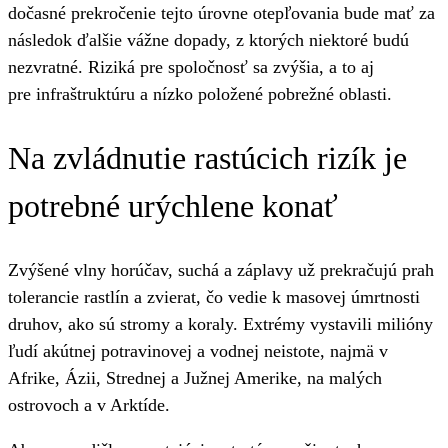
dočasné prekročenie tejto úrovne otepľovania bude mať za
následok ďalšie vážne dopady, z ktorých niektoré budú
nezvratné. Riziká pre spoločnosť sa zvýšia, a to aj
pre infraštruktúru a nízko položené pobrežné oblasti.
Na zvládnutie rastúcich rizík je
potrebné urýchlene konať
Zvýšené vlny horúčav, suchá a záplavy už prekračujú prah
tolerancie rastlín a zvierat, čo vedie k masovej úmrtnosti
druhov, ako sú stromy a koraly. Extrémy vystavili milióny
ľudí akútnej potravinovej a vodnej neistote, najmä v
Afrike, Ázii, Strednej a Južnej Amerike, na malých
ostrovoch a v Arktíde.