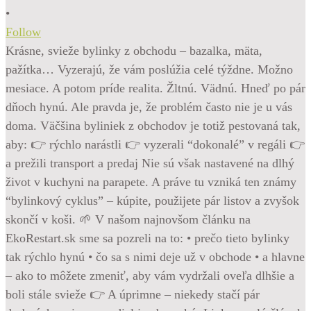
•
Follow
Krásne, svieže bylinky z obchodu – bazalka, mäta,
pažítka… Vyzerajú, že vám poslúžia celé týždne. Možno
mesiace. A potom príde realita. Žltnú. Vädnú. Hneď po pár
dňoch hynú. Ale pravda je, že problém často nie je u vás
doma. Väčšina byliniek z obchodov je totiž pestovaná tak,
aby: 👉 rýchlo narástli 👉 vyzerali “dokonalé” v regáli 👉
a prežili transport a predaj Nie sú však nastavené na dlhý
život v kuchyni na parapete. A práve tu vzniká ten známy
“bylinkový cyklus” – kúpite, použijete pár listov a zvyšok
skončí v koši. 🌱 V našom najnovšom článku na
EkoRestart.sk sme sa pozreli na to: • prečo tieto bylinky
tak rýchlo hynú • čo sa s nimi deje už v obchode • a hlavne
– ako to môžete zmeniť, aby vám vydržali oveľa dlhšie a
boli stále svieže 👉 A úprimne – niekedy stačí pár