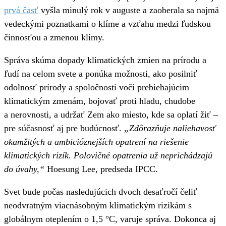
prvá časť
vyšla minulý rok v auguste a zaoberala sa najmä
vedeckými poznatkami o klíme a vzťahu medzi ľudskou
činnosťou a zmenou klímy.
Správa skúma dopady klimatických zmien na prírodu a
ľudí na celom svete a ponúka možnosti, ako posilniť
odolnosť prírody a spoločnosti voči prebiehajúcim
klimatickým zmenám, bojovať proti hladu, chudobe
a nerovnosti, a udržať Zem ako miesto, kde sa oplatí žiť –
pre súčasnosť aj pre budúcnosť.
„Zdôrazňuje naliehavosť
okamžitých a ambicióznejších opatrení na riešenie
klimatických rizík. Polovičné opatrenia už neprichádzajú
do úvahy,“
Hoesung Lee, predseda IPCC.
Svet bude počas nasledujúcich dvoch desaťročí čeliť
neodvratným viacnásobným klimatickým rizikám s
globálnym oteplením o 1,5 °C, varuje správa. Dokonca aj