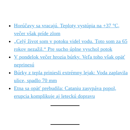
Horúčavy sa vracajú. Teploty vystúpia na +37 °C,
večer však príde zlom
„Celý život som v potoku videl vodu. Toto som za 65
rokov nezažil.“ Pre sucho úplne vyschol potok
V pondelok večer hrozia búrky. Veľa toho však opäť
neprinesú
Búrky z tepla priniesli extrémny lejak: Voda zaplavila
ulice, spadlo 70 mm
Etna sa opäť prebudila: Cataniu zasypáva popol,
erupcia komplikuje aj leteckú dopravu