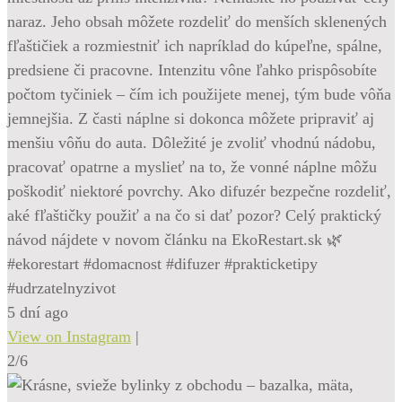
naraz. Jeho obsah môžete rozdeliť do menších sklenených
fľaštičiek a rozmiestniť ich napríklad do kúpeľne, spálne,
predsiene či pracovne. Intenzitu vône ľahko prispôsobíte
počtom tyčiniek – čím ich použijete menej, tým bude vôňa
jemnejšia. Z časti náplne si dokonca môžete pripraviť aj
menšiu vôňu do auta. Dôležité je zvoliť vhodnú nádobu,
pracovať opatrne a myslieť na to, že vonné náplne môžu
poškodiť niektoré povrchy. Ako difuzér bezpečne rozdeliť,
aké fľaštičky použiť a na čo si dať pozor? Celý praktický
návod nájdete v novom článku na EkoRestart.sk 🌿
#ekorestart #domacnost #difuzer #prakticketipy
#udrzatelnyzivot
5 dní ago
View on Instagram
|
2/6