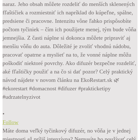
•
Follow
Máte doma veľký tyčinkový difuzér, no vôňa je v jednej
miestnosti až príliš intenzívna? Nemusíte ho používať celý