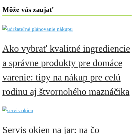
Môže vás zaujať
Ako vybrať kvalitné ingrediencie
a správne produkty pre domáce
varenie: tipy na nákup pre celú
rodinu aj štvornohého maznáčika
Servis okien na jar: na čo