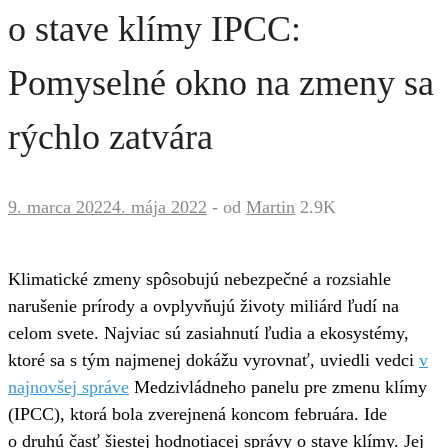
o stave klímy IPCC:
Pomyselné okno na zmeny sa
rýchlo zatvára
9. marca 2022
4. mája 2022
-
od
Martin
2.9K
Klimatické zmeny spôsobujú nebezpečné a rozsiahle
narušenie prírody a ovplyvňujú životy miliárd ľudí na
celom svete. Najviac sú zasiahnutí ľudia a ekosystémy,
ktoré sa s tým najmenej dokážu vyrovnať, uviedli vedci
v
najnovšej správe
Medzivládneho panelu pre zmenu klímy
(IPCC), ktorá bola zverejnená koncom februára. Ide
o druhú časť šiestej hodnotiacej správy o stave klímy. Jej