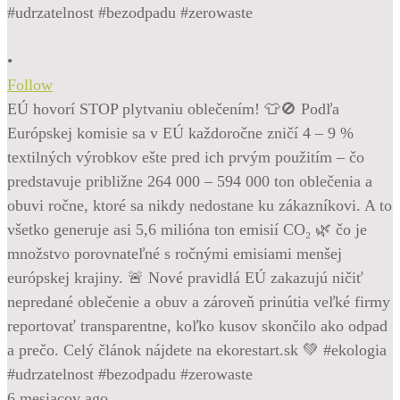
•
Follow
EÚ hovorí STOP plytvaniu oblečením! 👕🚫 Podľa
Európskej komisie sa v EÚ každoročne zničí 4 – 9 %
textilných výrobkov ešte pred ich prvým použitím – čo
predstavuje približne 264 000 – 594 000 ton oblečenia a
obuvi ročne, ktoré sa nikdy nedostane ku zákazníkovi. A to
všetko generuje asi 5,6 milióna ton emisií CO₂ 🌿 čo je
množstvo porovnateľné s ročnými emisiami menšej
európskej krajiny. 🚨 Nové pravidlá EÚ zakazujú ničiť
nepredané oblečenie a obuv a zároveň prinútia veľké firmy
reportovať transparentne, koľko kusov skončilo ako odpad
a prečo. Celý článok nájdete na ekorestart.sk 💚 #ekologia
#udrzatelnost #bezodpadu #zerowaste
6 mesiacov ago