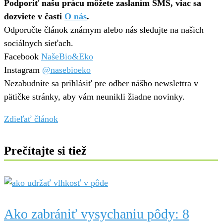
Podporiť našu prácu môžete zaslaním SMS, viac sa
dozviete v časti
O nás
.
Odporučte článok známym alebo nás sledujte na našich
sociálnych sieťach.
Facebook
NašeBio&Eko
Instagram
@nasebioeko
Nezabudnite sa prihlásiť pre odber nášho newslettra v
pätičke stránky, aby vám neunikli žiadne novinky.
Zdieľať článok
Prečítajte si tiež
Ako zabrániť vysychaniu pôdy: 8