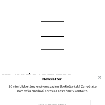
HLAVNÍ PARTNERI
Newsletter
Sú vám blízke témy enviromagazínu EkoReštart.sk? Zanechajte
nám vašu emailovú adresu a zostaňme v kontakte.