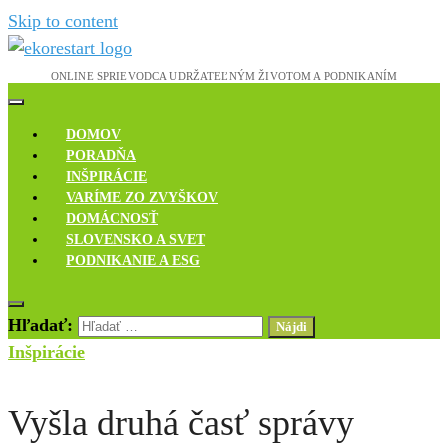
Skip to content
Novinky, rozhovory a inšpirácie
Ekoreštart
DOMOV
PORADŇA
INŠPIRÁCIE
VARÍME ZO ZVYŠKOV
DOMÁCNOSŤ
SLOVENSKO A SVET
PODNIKANIE A ESG
Hľadať:
Inšpirácie
Vyšla druhá časť správy