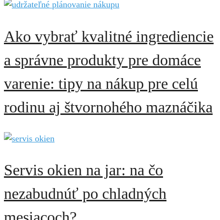
Ako vybrať kvalitné ingrediencie
a správne produkty pre domáce
varenie: tipy na nákup pre celú
rodinu aj štvornohého maznáčika
Servis okien na jar: na čo
nezabudnúť po chladných
mesiacoch?