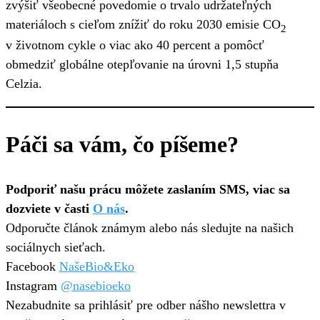
zvýšiť všeobecné povedomie o trvalo udržateľných
materiáloch s cieľom znížiť do roku 2030 emisie CO
2
v životnom cykle o viac ako 40 percent a pomôcť
obmedziť globálne otepľovanie na úrovni 1,5 stupňa
Celzia.
Páči sa vám, čo píšeme?
Podporiť našu prácu môžete zaslaním SMS, viac sa
dozviete v časti
O nás
.
Odporučte článok známym alebo nás sledujte na našich
sociálnych sieťach.
Facebook
NašeBio&Eko
Instagram
@nasebioeko
Nezabudnite sa prihlásiť pre odber nášho newslettra v