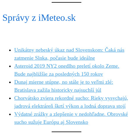
Správy z iMeteo.sk
Unikátny nebeský úkaz nad Slovenskom: Čaká nás
zatmenie Slnka, počasie bude ideálne
Asteroid 2019 NY2 onedlho preletí okolo Zeme.
Bude najbližšie za posledných 150 rokov
Dunaj mierne stúpne, no stále je to veľmi zlé:
Bratislava zažila historicky najsuchší júl
Chorvátsko zviera rekordné sucho: Rieky vysychajú,
jadrová elektráreň škrtí výkon a lodná doprava stojí
Výdatné zrážky a zlepšenie v nedohľadne. Obrovské
sucho sužuje Európu aj Slovensko