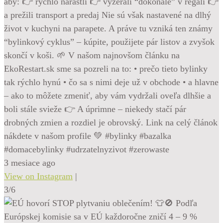
aby: 👉 rýchlo narástli 👉 vyzerali “dokonalé” v regáli 👉
a prežili transport a predaj Nie sú však nastavené na dlhý
život v kuchyni na parapete. A práve tu vzniká ten známy
“bylinkový cyklus” – kúpite, použijete pár listov a zvyšok
skončí v koši. 🌱 V našom najnovšom článku na
EkoRestart.sk sme sa pozreli na to: • prečo tieto bylinky
tak rýchlo hynú • čo sa s nimi deje už v obchode • a hlavne
– ako to môžete zmeniť, aby vám vydržali oveľa dlhšie a
boli stále svieže 👉 A úprimne – niekedy stačí pár
drobných zmien a rozdiel je obrovský. Link na celý článok
nákdete v našom profile 💚 #bylinky #bazalka
#domacebylinky #udrzatelnyzivot #zerowaste
3 mesiace ago
View on Instagram
|
3/6