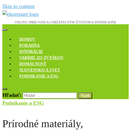
Skip to content
Novinky, rozhovory a inšpirácie
Ekoreštart
DOMOV
PORADŇA
INŠPIRÁCIE
VARÍME ZO ZVYŠKOV
DOMÁCNOSŤ
SLOVENSKO A SVET
PODNIKANIE A ESG
Hľadať:
Podnikanie a ESG
Prírodné materiály,