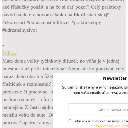
•
Follow
Máte doma veľký tyčinkový difuzér, no vôňa je v jednej
miestnosti až príliš intenzívna? Nemusíte ho používať celý
naraz. Jeho obsah môžete rozdeliť do menších sklenených
Newsletter
fľaštičiek a rozmiestniť ich napríklad do kúpeľne, spálne,
Sú vám blízke témy enviromagazínu Ek
predsiene či pracovne. Intenzitu vône ľahko prispôsobíte
nám vašu emailovú adresu a zos
počtom tyčiniek – čím ich použijete menej, tým bude vôňa
jemnejšia. Z časti náplne si dokonca môžete pripraviť aj
menšiu vôňu do auta. Dôležité je zvoliť vhodnú nádobu,
Súhlasím so spracovaním mojej emai
pracovať opatrne a myslieť na to, že vonné náplne môžu
Zásady ochrany osobnýc