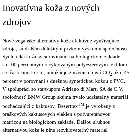
Inovatívna koža z nových
zdrojov
Nové vegánske alternatívy kože efektívne využívajúce
zdroje, sú ďalším dôležitým prvkom výskumu spoločnosti.
Syntetická koža so surovinami na biologickom základe,
so 100 percentným recyklovaným polyesterovým textilom
a s časticami korku, umožňuje zníženie emisií CO
až o 45
2
percent v porovnaní s dnešnou syntetickou kožou z PVC.
V spolupráci so start-upom Adriano di Marti SA de C.V.
spoločnosť BMW Group skúma trvalo udržateľný materiál
TM
pochádzajúci z kaktusov. Deserttex
je vyrobený z
práškových kaktusových vlákien s polyuretánovou
matricou na biologickom základe. Ďalšou sľubnou
alternatívou kože je plne recyklovateľný materiál