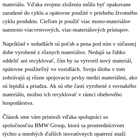
materiálu. Vďaka svojmu zloženiu môžu byť opakovane
zaradené do cyklu a opätovne použité v priebehu životného
cyklu produktu. Cieľom je použiť viac mono-materiálov
namiesto viacvrstvových, viac-materiálových prístupov.
Napríklad v sedadlách sú poťah a pena pod ním v súčasnej
dobe vyrobené z rôznych materiálov. Nedajú sa ľahko
oddeliť ani recyklovať, čím by sa vytvoril nový materiál,
opätovne použiteľný vo vozidlách. Svoju úlohu v tom
zohrávajú aj rôzne spojovacie prvky medzi materiálmi, ako
sú lepidlá a priadza. Ak sú obe časti vyrobené z rovnakého
materiálu, možno ich recyklovať v rámci obehového
hospodárstva.
Článok sme vám priniesli vďaka spolupráci so
spoločnosťou BMW Group, ktorá sa prostredníctvom
týchto a mnohých ďalších inovatívnych opatrení snaží