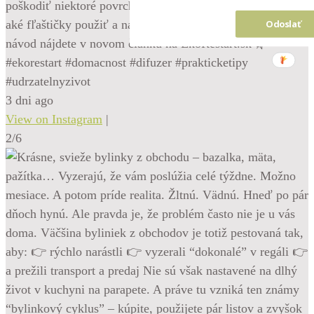
poškodiť niektoré povrchy. Ako difuzér bezpečne rozdeliť,
aké fľaštičky použiť a na čo si dať pozor? Celý praktický
Odoslať
návod nájdete v novom článku na EkoRestart.sk 🌿
#ekorestart #domacnost #difuzer #prakticketipy
#udrzatelnyzivot
3 dni ago
View on Instagram
|
2/6