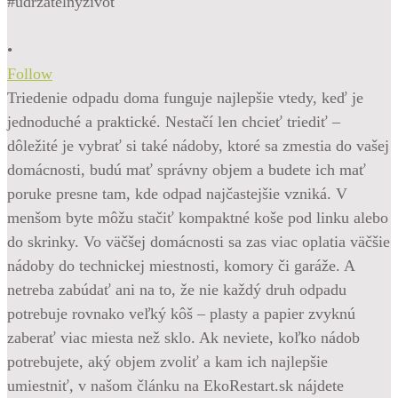
•
Follow
Triedenie odpadu doma funguje najlepšie vtedy, keď je
jednoduché a praktické. Nestačí len chcieť triediť –
dôležité je vybrať si také nádoby, ktoré sa zmestia do vašej
domácnosti, budú mať správny objem a budete ich mať
poruke presne tam, kde odpad najčastejšie vzniká. V
menšom byte môžu stačiť kompaktné koše pod linku alebo
do skrinky. Vo väčšej domácnosti sa zas viac oplatia väčšie
nádoby do technickej miestnosti, komory či garáže. A
netreba zabúdať ani na to, že nie každý druh odpadu
potrebuje rovnako veľký kôš – plasty a papier zvyknú
zaberať viac miesta než sklo. Ak neviete, koľko nádob
potrebujete, aký objem zvoliť a kam ich najlepšie
umiestniť, v našom článku na EkoRestart.sk nájdete