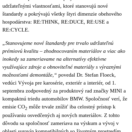
udržateľnými vlastnosťami, ktoré stanovujú nové
štandardy a pokrývajú všetky štyri dimenzie obehového
hospodárstva: RE:THINK, RE:DUCE, RE:USE a
RE:CYCLE.
„Stanovujeme nové štandardy pre trvalo udržateľnú
prémiovú kvalitu – zhodnocovaním materiálov a viac ako
inokedy sa zameriavame na alternatívy efektívne
využívajúce zdroje a obnoviteľné materiály s výraznými
možnosťami demontáže,“
povedal Dr. Stefan Floeck,
vedúci Vývoja pre karosérie, exteriér a interiér, od 1.
septembra zodpovedný za produktový rad značky MINI a
kompaktnú triedu automobilov BMW. Spoločnosť verí, že
emisie CO
môže trvale znížiť iba celostný prístup k
2
používaniu osvedčených aj nových materiálov. Z tohto
dôvodu sa spoločnosť zameriava na výskum a vývoj v
oblasti surovín kompatibilných so životným prostredím.