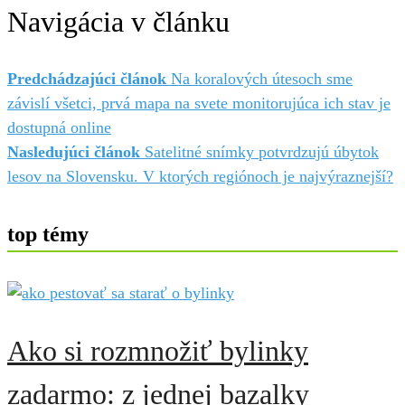
Navigácia v článku
Predchádzajúci článok
Na koralových útesoch sme
závislí všetci, prvá mapa na svete monitorujúca ich stav je
dostupná online
Nasledujúci článok
Satelitné snímky potvrdzujú úbytok
lesov na Slovensku. V ktorých regiónoch je najvýraznejší?
top témy
Ako si rozmnožiť bylinky
zadarmo: z jednej bazalky