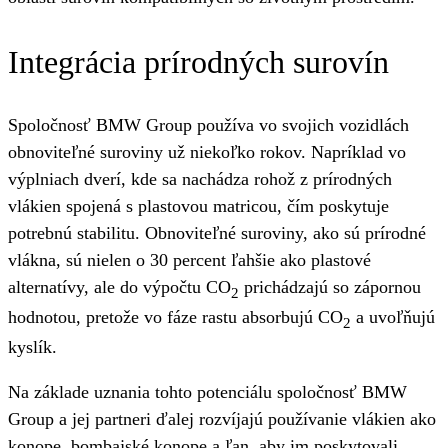
Integrácia prírodných surovín
Spoločnosť BMW Group používa vo svojich vozidlách
obnoviteľné suroviny už niekoľko rokov. Napríklad vo
výplniach dverí, kde sa nachádza rohož z prírodných
vlákien spojená s plastovou matricou, čím poskytuje
potrebnú stabilitu. Obnoviteľné suroviny, ako sú prírodné
vlákna, sú nielen o 30 percent ľahšie ako plastové
alternatívy, ale do výpočtu CO
prichádzajú so zápornou
2
hodnotou, pretože vo fáze rastu absorbujú CO
a uvoľňujú
2
kyslík.
Na základe uznania tohto potenciálu spoločnosť BMW
Group a jej partneri ďalej rozvíjajú používanie vlákien ako
konope, bombajské konope a ľan, aby im poskytovali