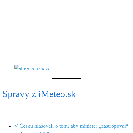
Správy z iMeteo.sk
V Česku hlasovali o tom, aby minister „zastropoval“