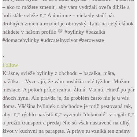
•
Follow
Krásne, svieže bylinky z obchodu – bazalka, mäta,
pažítka… Vyzerajú, že vám poslúžia celé týždne. Možno
mesiace. A potom príde realita. Žltnú. Vädnú. Hneď po pár
dňoch hynú. Ale pravda je, že problém často nie je u vás
doma. Väčšina byliniek z obchodov je totiž pestovaná tak,
aby: 👉 rýchlo narástli 👉 vyzerali “dokonalé” v regáli 👉
a prežili transport a predaj Nie sú však nastavené na dlhý
život v kuchyni na parapete. A práve tu vzniká ten známy