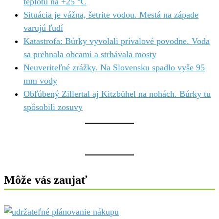
teplotu na +25 °C
Situácia je vážna, šetrite vodou. Mestá na západe
varujú ľudí
Katastrofa: Búrky vyvolali prívalové povodne. Voda
sa prehnala obcami a strhávala mosty
Neuveriteľné zrážky. Na Slovensku spadlo vyše 95
mm vody
Obľúbený Zillertal aj Kitzbühel na nohách. Búrky tu
spôsobili zosuvy
Môže vás zaujať