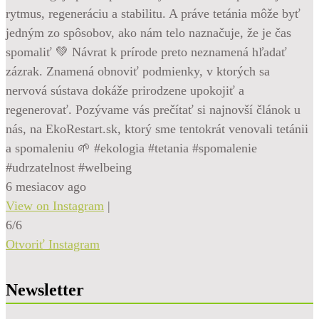
rytmus, regeneráciu a stabilitu. A práve tetánia môže byť
jedným zo spôsobov, ako nám telo naznačuje, že je čas
spomaliť 💚 Návrat k prírode preto neznamená hľadať
zázrak. Znamená obnoviť podmienky, v ktorých sa
nervová sústava dokáže prirodzene upokojiť a
regenerovať. Pozývame vás prečítať si najnovší článok u
nás, na EkoRestart.sk, ktorý sme tentokrát venovali tetánii
a spomaleniu 🌱 #ekologia #tetania #spomalenie
#udrzatelnost #welbeing
6 mesiacov ago
View on Instagram
|
6/6
Otvoriť Instagram
Newsletter