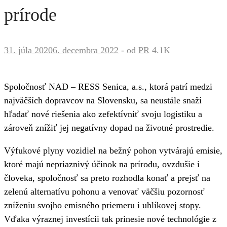
prírode
31. júla 2020
6. decembra 2022
-
od
PR
4.1K
Spoločnosť NAD – RESS Senica, a.s., ktorá patrí medzi
najväčších dopravcov na Slovensku, sa neustále snaží
hľadať nové riešenia ako zefektívniť svoju logistiku a
zároveň znížiť jej negatívny dopad na životné prostredie.
Výfukové plyny vozidiel na bežný pohon vytvárajú emisie,
ktoré majú nepriaznivý účinok na prírodu, ovzdušie i
človeka, spoločnosť sa preto rozhodla konať a prejsť na
zelenú alternatívu pohonu a venovať väčšiu pozornosť
zníženiu svojho emisného priemeru i uhlíkovej stopy.
Vďaka výraznej investícii tak prinesie nové technológie z