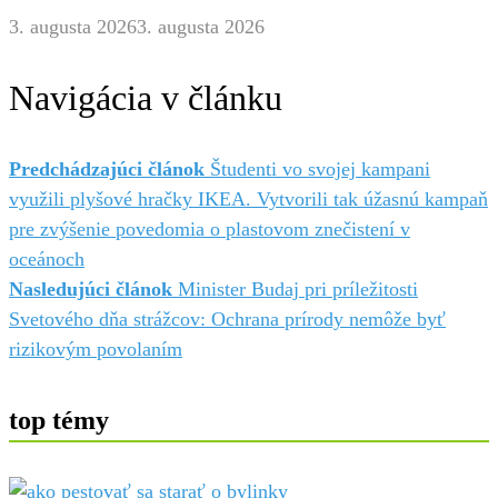
3. augusta 2026
3. augusta 2026
Navigácia v článku
Predchádzajúci článok
Študenti vo svojej kampani
využili plyšové hračky IKEA. Vytvorili tak úžasnú kampaň
pre zvýšenie povedomia o plastovom znečistení v
oceánoch
Nasledujúci článok
Minister Budaj pri príležitosti
Svetového dňa strážcov: Ochrana prírody nemôže byť
rizikovým povolaním
top témy