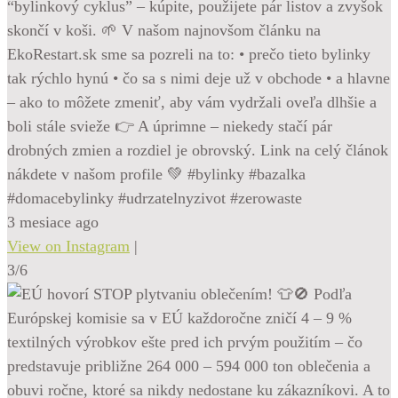
“bylinkový cyklus” – kúpite, použijete pár listov a zvyšok
skončí v koši. 🌱 V našom najnovšom článku na
EkoRestart.sk sme sa pozreli na to: • prečo tieto bylinky
tak rýchlo hynú • čo sa s nimi deje už v obchode • a hlavne
– ako to môžete zmeniť, aby vám vydržali oveľa dlhšie a
boli stále svieže 👉 A úprimne – niekedy stačí pár
drobných zmien a rozdiel je obrovský. Link na celý článok
nákdete v našom profile 💚 #bylinky #bazalka
#domacebylinky #udrzatelnyzivot #zerowaste
3 mesiace ago
View on Instagram
|
3/6