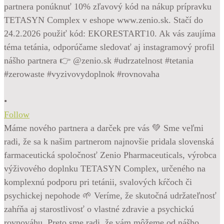
•
Follow
Máme nového partnera a darček pre vás 💚 Sme veľmi
radi, že sa k našim partnerom najnovšie pridala slovenská
farmaceutická spoločnosť Zenio Pharmaceuticals, výrobca
výživového doplnku TETASYN Complex, určeného na
komplexnú podporu pri tetánii, svalových kŕčoch či
psychickej nepohode 🌱 Veríme, že skutočná udržateľnosť
zahŕňa aj starostlivosť o vlastné zdravie a psychickú
rovnováhu. Preto sme radi, že vám môžeme od nášho