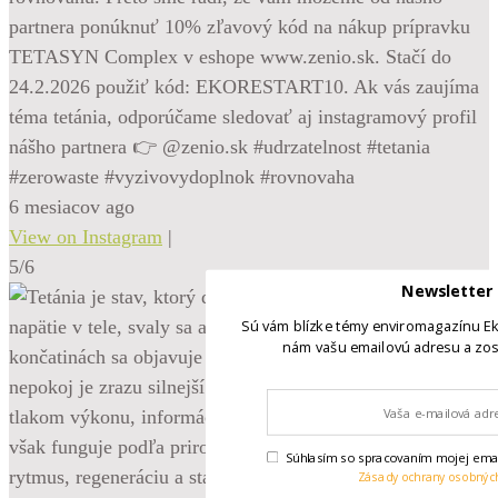
partnera ponúknuť 10% zľavový kód na nákup prípravku
TETASYN Complex v eshope www.zenio.sk. Stačí do
24.2.2026 použiť kód: EKORESTART10. Ak vás zaujíma
téma tetánia, odporúčame sledovať aj instagramový profil
nášho partnera 👉 @zenio.sk #udrzatelnost #tetania
#zerowaste #vyzivovydoplnok #rovnovaha
6 mesiacov ago
View on Instagram
|
5/6
Newsletter
Sú vám blízke témy enviromagazínu Ek
nám vašu emailovú adresu a zos
Súhlasím so spracovaním mojej emai
Zásady ochrany osobnýc