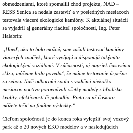
obmedzeniami, ktoré spomalili chod projektu, NAD –
RESS Senica sa nedala zastaviť a v posledných mesiacoch
testovala viaceré ekologické kamióny. K aktuálnej situácii
sa vyjadril aj generálny riaditeľ spoločnosti, Ing. Peter
Halabrín:
,,Hneď, ako to bolo možné, sme začali testovať kamióny
viacerých značiek, ktoré vyvíjajú a disponujú takýmito
ekologickými vozidlami. V súčasnosti, aj napriek časovému
sklzu, môžeme hrdo povedať, že máme testovanie úspešne
za sebou. Naši odborníci spolu s vodičmi niekoľko
mesiacov poctivo porovnávali všetky modely z hľadiska
kvality, efektívnosti či pohodlia. Preto sa už čoskoro
môžete tešiť na finálne výsledky.”
Cieľom spoločnosti je do konca roka vylepšiť svoj vozový
park až o 20 nových EKO modelov a v nasledujúcich