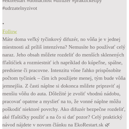
•
Follow
Máte doma veľký tyčinkový difuzér, no vôňa je v jednej
miestnosti až príliš intenzívna? Nemusíte ho používať celý
naraz. Jeho obsah môžete rozdeliť do menších sklenených
fľaštičiek a rozmiestniť ich napríklad do kúpeľne, spálne,
predsiene či pracovne. Intenzitu vône ľahko prispôsobíte
počtom tyčiniek – čím ich použijete menej, tým bude vôňa
jemnejšia. Z časti náplne si dokonca môžete pripraviť aj
menšiu vôňu do auta. Dôležité je zvoliť vhodnú nádobu,
pracovať opatrne a myslieť na to, že vonné náplne môžu
poškodiť niektoré povrchy. Ako difuzér bezpečne rozdeliť,
aké fľaštičky použiť a na čo si dať pozor? Celý praktický
návod nájdete v novom článku na EkoRestart.sk 🌿