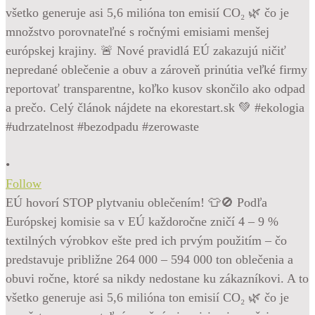
•
Follow
EÚ hovorí STOP plytvaniu oblečením! 👕🚫 Podľa
Európskej komisie sa v EÚ každoročne zničí 4 – 9 %
textilných výrobkov ešte pred ich prvým použitím – čo
predstavuje približne 264 000 – 594 000 ton oblečenia a
obuvi ročne, ktoré sa nikdy nedostane ku zákazníkovi. A to
všetko generuje asi 5,6 milióna ton emisií CO₂ 🌿 čo je