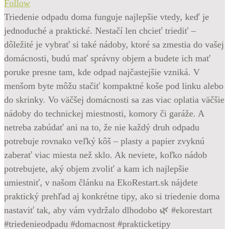
Follow
Triedenie odpadu doma funguje najlepšie vtedy, keď je
jednoduché a praktické. Nestačí len chcieť triediť –
dôležité je vybrať si také nádoby, ktoré sa zmestia do vašej
domácnosti, budú mať správny objem a budete ich mať
poruke presne tam, kde odpad najčastejšie vzniká. V
menšom byte môžu stačiť kompaktné koše pod linku alebo
do skrinky. Vo väčšej domácnosti sa zas viac oplatia väčšie
nádoby do technickej miestnosti, komory či garáže. A
netreba zabúdať ani na to, že nie každý druh odpadu
potrebuje rovnako veľký kôš – plasty a papier zvyknú
zaberať viac miesta než sklo. Ak neviete, koľko nádob
potrebujete, aký objem zvoliť a kam ich najlepšie
umiestniť, v našom článku na EkoRestart.sk nájdete
praktický prehľad aj konkrétne tipy, ako si triedenie doma
nastaviť tak, aby vám vydržalo dlhodobo 🌿 #ekorestart
#triedenieodpadu #domacnost #prakticketipy