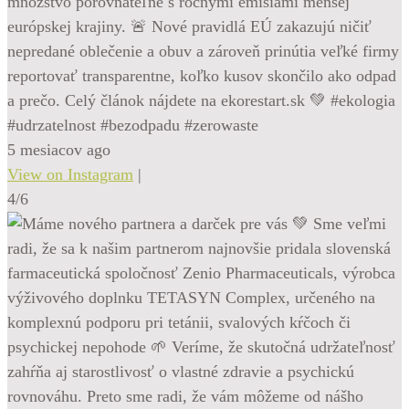
množstvo porovnateľné s ročnými emisiami menšej
európskej krajiny. 🚨 Nové pravidlá EÚ zakazujú ničiť
nepredané oblečenie a obuv a zároveň prinútia veľké firmy
reportovať transparentne, koľko kusov skončilo ako odpad
a prečo. Celý článok nájdete na ekorestart.sk 💚 #ekologia
#udrzatelnost #bezodpadu #zerowaste
5 mesiacov ago
View on Instagram
|
4/6