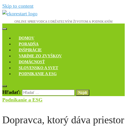
Skip to content
Novinky, rozhovory a inšpirácie
Ekoreštart
DOMOV
PORADŇA
INŠPIRÁCIE
VARÍME ZO ZVYŠKOV
DOMÁCNOSŤ
SLOVENSKO A SVET
PODNIKANIE A ESG
Hľadať:
Podnikanie a ESG
Dopravca, ktorý dáva priestor