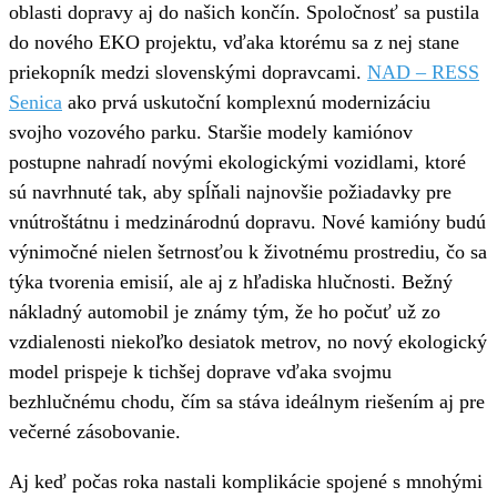
oblasti dopravy aj do našich končín. Spoločnosť sa pustila
do nového EKO projektu, vďaka ktorému sa z nej stane
priekopník medzi slovenskými dopravcami.
NAD – RESS
Senica
ako prvá uskutoční komplexnú modernizáciu
svojho vozového parku. Staršie modely kamiónov
postupne nahradí novými ekologickými vozidlami, ktoré
sú navrhnuté tak, aby spĺňali najnovšie požiadavky pre
vnútroštátnu i medzinárodnú dopravu. Nové kamióny budú
výnimočné nielen šetrnosťou k životnému prostrediu, čo sa
týka tvorenia emisií, ale aj z hľadiska hlučnosti. Bežný
nákladný automobil je známy tým, že ho počuť už zo
vzdialenosti niekoľko desiatok metrov, no nový ekologický
model prispeje k tichšej doprave vďaka svojmu
bezhlučnému chodu, čím sa stáva ideálnym riešením aj pre
večerné zásobovanie.
Aj keď počas roka nastali komplikácie spojené s mnohými