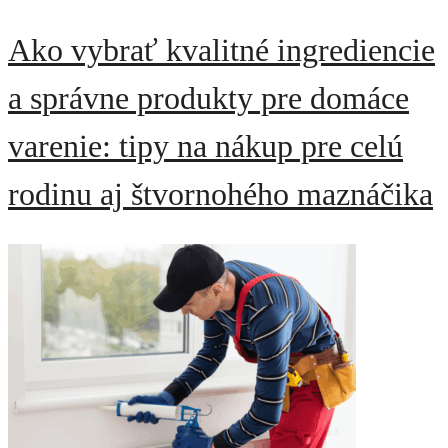
Ako vybrať kvalitné ingrediencie
a správne produkty pre domáce
varenie: tipy na nákup pre celú
rodinu aj štvornohého maznáčika