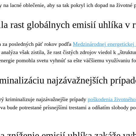
 na lacné oblečenie, aby sa tak pokryl ich dopad na životné p
ila rast globálnych emisií uhlíka v
íka za posledných päť rokov podľa
Medzinárodnej energetickej
analýza však zistila, že rast čistých zdrojov viedol k „štruk
vej energie pomohla svetu vyhnúť sa ešte väčšiemu využívaniu f
iminalizáciu najzávažnejších prípa
ý kriminalizuje najzávažnejšie prípady
poškodenia životného
va bude potrestané prísnejšími trestami a odňatím slobody po
a zníženie emisií uhlíka zakáže vyb