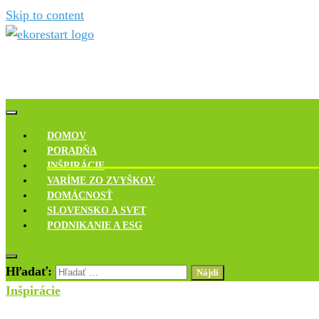
Skip to content
Novinky, rozhovory a inšpirácie
Ekoreštart
DOMOV
PORADŇA
INŠPIRÁCIE
VARÍME ZO ZVYŠKOV
DOMÁCNOSŤ
SLOVENSKO A SVET
PODNIKANIE A ESG
Hľadať:
Inšpirácie