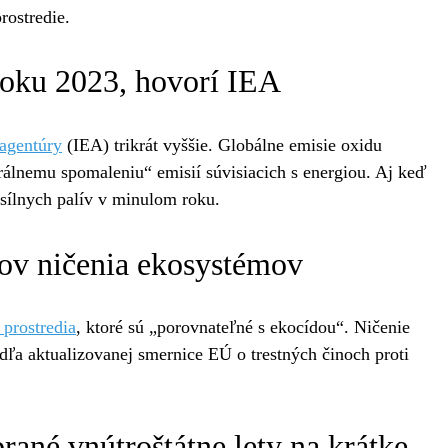
rostredie.
 roku 2023, hovorí IEA
 agentúry
(IEA) trikrát vyššie. Globálne emisie oxidu
turálnemu spomaleniu“ emisií súvisiacich s energiou. Aj keď
osílnych palív v minulom roku.
dov ničenia ekosystémov
 prostredia
, ktoré sú „porovnateľné s ekocídou“. Ničenie
dľa aktualizovanej smernice EÚ o trestných činoch proti
rané vnútroštátne lety na krátke