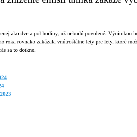
ú menej ako dve a pol hodiny, už nebudú povolené. Výnimkou b
ho roka rovnako zakázala vnútroštátne lety pre lety, ktoré m
rás sa to dotkne.
024
24
2023