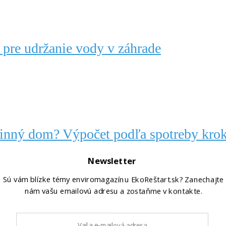
 pre udržanie vody v záhrade
dinný dom? Výpočet podľa spotreby kro
Newsletter
Sú vám blízke témy enviromagazínu EkoReštart.sk? Zanechajte
nám vašu emailovú adresu a zostaňme v kontakte.
o ju spracovať, zamraziť a uchovať na 