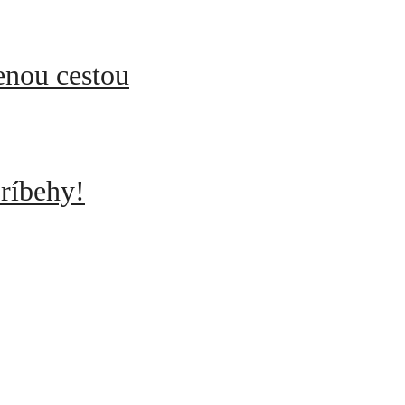
enou cestou
ríbehy!