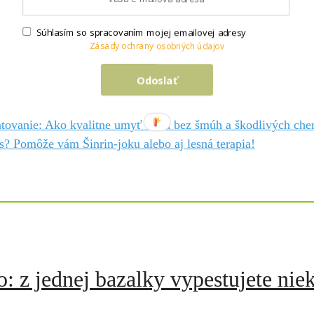
Súhlasím so spracovaním mojej emailovej adresy
Zásady ochrany osobných údajov
Odoslať
atovanie: Ako kvalitne umyť okná bez šmúh a škodlivých che
es? Pomôže vám Šinrin-joku alebo aj lesná terapia!
 z jednej bazalky vypestujete nie