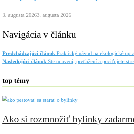
3. augusta 2026
3. augusta 2026
Navigácia v článku
Predchádzajúci článok
Praktický návod na ekologické upr
Nasledujúci článok
Ste unavení, preťažení a pociťujete str
top témy
Ako si rozmnožiť bylinky zadarmo: