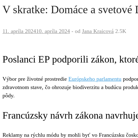
V skratke: Domáce a sveto
11. apríla 2024
10. apríla 2024
-
od
Jana Kraicová
2.5K
Poslanci EP podporili zákon, ktor
Výbor pre životné prostredie
Európskeho parlamentu
podpori
zdravotnom stave, čo ohrozuje biodiverzitu a budúcu produk
pôdy.
Francúzsky návrh zákona navrhuje 
Reklamy na rýchlu módu by mohli byť vo Francúzsku čosk