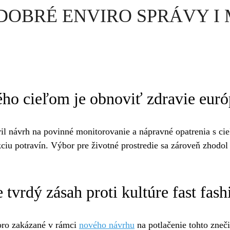
vé DOBRÉ ENVIRO SPRÁVY I 
ého cieľom je obnoviť zdravie eur
l návrh na povinné monitorovanie a nápravné opatrenia s ci
ciu potravín. Výbor pre životné prostredie sa zároveň zhodo
tvrdý zásah proti kultúre fast fash
oro zakázané v rámci
nového návrhu
na potlačenie tohto zneč