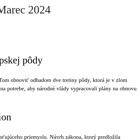
Marec 2024
ópskej pôdy
eľom obnoviť odhadom dve tretiny pôdy, ktorá je v zlom
l na potrebe, aby národné vlády vypracovali plány na obnovu
ion
isťujúceho priemyslu. Návrh zákona, ktorý predložila