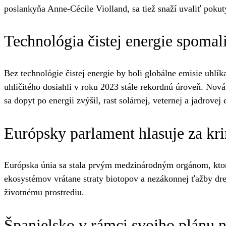
poslankyňa Anne-Cécile Violland, sa tiež snaží uvaliť pokuty
Technológia čistej energie spomal
Bez technológie čistej energie by boli globálne emisie uhl
uhličitého dosiahli v roku 2023 stále rekordnú úroveň. Nová 
sa dopyt po energii zvýšil, rast solárnej, veternej a jadro
Európsky parlament hlasuje za kr
Európska únia sa stala prvým medzinárodným orgánom, ktor
ekosystémov vrátane straty biotopov a nezákonnej ťažby dre
životnému prostrediu.
Španielsko v rámci svojho plánu n