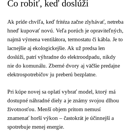
Čo robiť, keď doslúži
Ak príde chvíľa, keď fritéza začne zlyhávať, netreba
hneď kupovať novú. Veľa porúch je opraviteľných,
najmä výmena ventilátora, termostatu či kábla. Je to
lacnejšie aj ekologickejšie. Ak už predsa len
doslúži, patrí výhradne do elektroodpadu, nikdy
nie do komunálu. Zberné dvory aj väčšie predajne
elektrospotrebičov ju preberú bezplatne.
Pri kúpe novej sa oplatí vybrať model, ktorý má
dostupné náhradné diely a je známy svojou dlhou
životnosťou. Menší objem pritom nemusí
znamenať horší výkon – častokrát je účinnejší a
spotrebuje menej energie.