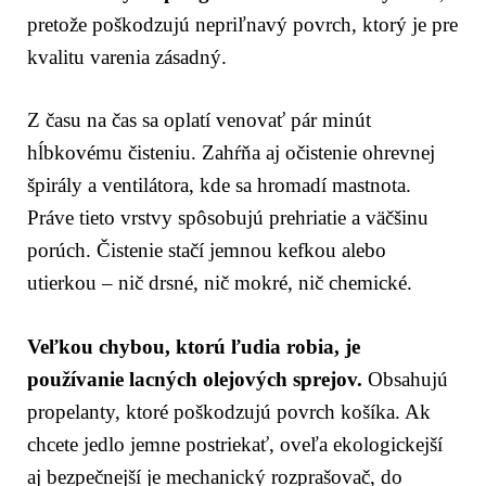
pretože poškodzujú nepriľnavý povrch, ktorý je pre
kvalitu varenia zásadný.
Z času na čas sa oplatí venovať pár minút
hĺbkovému čisteniu. Zahŕňa aj očistenie ohrevnej
špirály a ventilátora, kde sa hromadí mastnota.
Práve tieto vrstvy spôsobujú prehriatie a väčšinu
porúch. Čistenie stačí jemnou kefkou alebo
utierkou – nič drsné, nič mokré, nič chemické.
Veľkou chybou, ktorú ľudia robia, je
používanie lacných olejových sprejov.
Obsahujú
propelanty, ktoré poškodzujú povrch košíka. Ak
chcete jedlo jemne postriekať, oveľa ekologickejší
aj bezpečnejší je mechanický rozprašovač, do