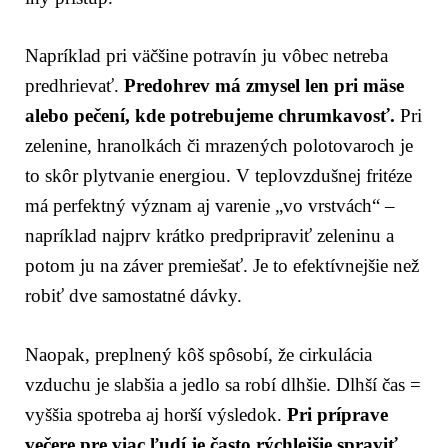
Napríklad pri väčšine potravín ju vôbec netreba
predhrievať.
Predohrev má zmysel len pri mäse
alebo pečení, kde potrebujeme chrumkavosť.
Pri
zelenine, hranolkách či mrazených polotovaroch je
to skôr plytvanie energiou. V teplovzdušnej fritéze
má perfektný význam aj varenie „vo vrstvách“ –
napríklad najprv krátko predpripraviť zeleninu a
potom ju na záver premiešať. Je to efektívnejšie než
robiť dve samostatné dávky.
Naopak, preplnený kôš spôsobí, že cirkulácia
vzduchu je slabšia a jedlo sa robí dlhšie. Dlhší čas =
vyššia spotreba aj horší výsledok.
Pri príprave
večere pre viac ľudí je často rýchlejšie spraviť