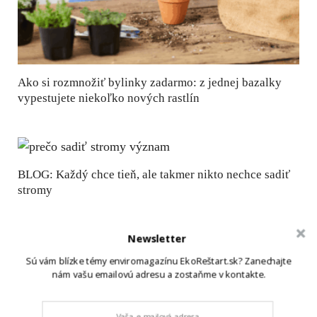
Ako si rozmnožiť bylinky zadarmo: z jednej bazalky
vypestujete niekoľko nových rastlín
BLOG: Každý chce tieň, ale takmer nikto nechce sadiť
stromy
Newsletter
Sú vám blízke témy enviromagazínu EkoReštart.sk? Zanechajte
Čo s jedlom pred dovolenkou? Praktický zero waste
nám vašu emailovú adresu a zostaňme v kontakte.
plán, ako minúť zásoby bez stresu