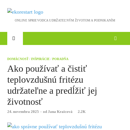
Ekoreštart
Novinky, rozhovory a inšpirácie
DOMÁCNOSŤ
/
INŠPIRÁCIE
/
PORADŇA
Ako používať a čistiť
teplovzdušnú fritézu
udržateľne a predĺžiť jej
životnosť
24. novembra 2025
-
od
Jana Kraicová
2.2K