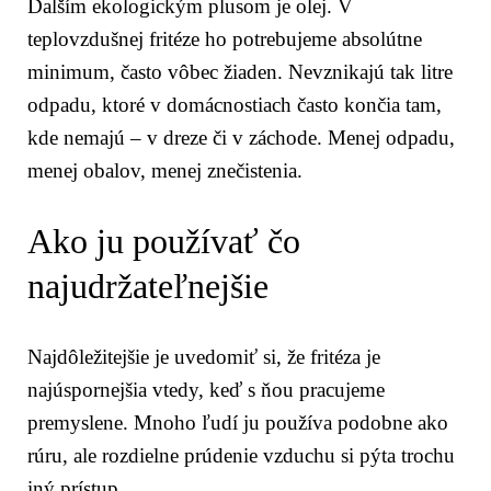
Ďalším ekologickým plusom je olej. V
teplovzdušnej fritéze ho potrebujeme absolútne
minimum, často vôbec žiaden. Nevznikajú tak litre
odpadu, ktoré v domácnostiach často končia tam,
kde nemajú – v dreze či v záchode. Menej odpadu,
menej obalov, menej znečistenia.
Ako ju používať čo
najudržateľnejšie
Najdôležitejšie je uvedomiť si, že fritéza je
najúspornejšia vtedy, keď s ňou pracujeme
premyslene. Mnoho ľudí ju používa podobne ako
rúru, ale rozdielne prúdenie vzduchu si pýta trochu
iný prístup.