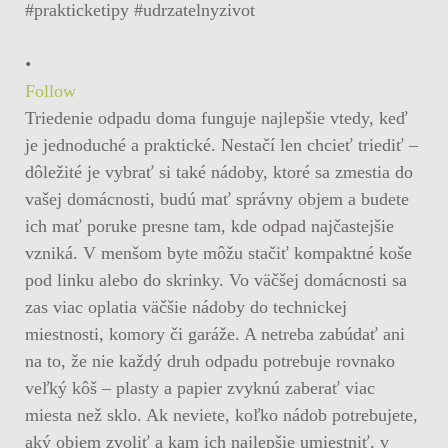
•
Follow
Triedenie odpadu doma funguje najlepšie vtedy, keď
je jednoduché a praktické. Nestačí len chcieť triediť –
dôležité je vybrať si také nádoby, ktoré sa zmestia do
vašej domácnosti, budú mať správny objem a budete
ich mať poruke presne tam, kde odpad najčastejšie
vzniká. V menšom byte môžu stačiť kompaktné koše
pod linku alebo do skrinky. Vo väčšej domácnosti sa
zas viac oplatia väčšie nádoby do technickej
miestnosti, komory či garáže. A netreba zabúdať ani
na to, že nie každý druh odpadu potrebuje rovnako
veľký kôš – plasty a papier zvyknú zaberať viac
miesta než sklo. Ak neviete, koľko nádob potrebujete,
aký objem zvoliť a kam ich najlepšie umiestniť, v