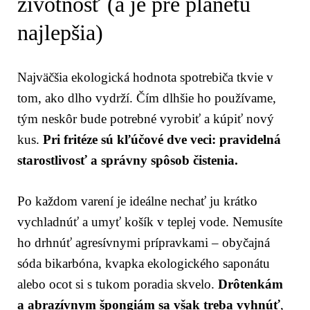
životnosť (a je pre planétu
najlepšia)
Najväčšia ekologická hodnota spotrebiča tkvie v
tom, ako dlho vydrží. Čím dlhšie ho používame,
tým neskôr bude potrebné vyrobiť a kúpiť nový
kus.
Pri fritéze sú kľúčové dve veci: pravidelná
starostlivosť a správny spôsob čistenia.
Po každom varení je ideálne nechať ju krátko
vychladnúť a umyť košík v teplej vode. Nemusíte
ho drhnúť agresívnymi prípravkami – obyčajná
sóda bikarbóna, kvapka ekologického saponátu
alebo ocot si s tukom poradia skvelo.
Drôtenkám
a abrazívnym špongiám sa však treba vyhnúť
,