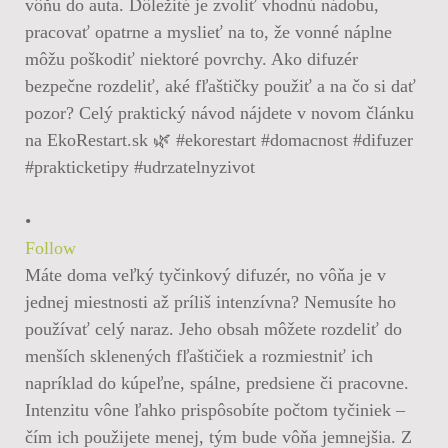
•
Follow
Máte doma veľký tyčinkový difuzér, no vôňa je v
jednej miestnosti až príliš intenzívna? Nemusíte ho
používať celý naraz. Jeho obsah môžete rozdeliť do
menších sklenených fľaštičiek a rozmiestniť ich
napríklad do kúpeľne, spálne, predsiene či pracovne.
Intenzitu vône ľahko prispôsobíte počtom tyčiniek –
čím ich použijete menej, tým bude vôňa jemnejšia. Z