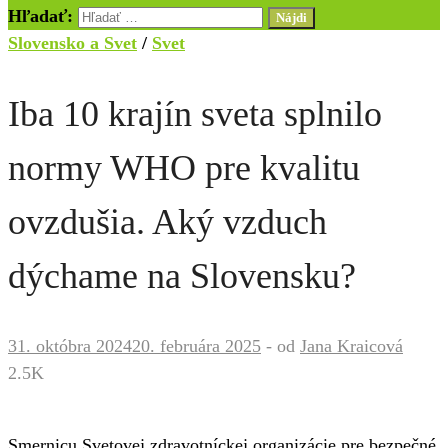
Hľadať:
Slovensko a Svet
/
Svet
Iba 10 krajín sveta splnilo
normy WHO pre kvalitu
ovzdušia. Aký vzduch
dýchame na Slovensku?
31. októbra 2024
20. februára 2025
-
od
Jana Kraicová
2.5K
Smernicu Svetovej zdravotníckej organizácie pre bezpečné