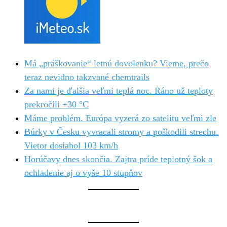
Má „práškovanie“ letnú dovolenku? Vieme, prečo
teraz nevidno takzvané chemtrails
Za nami je ďalšia veľmi teplá noc. Ráno už teploty
prekročili +30 °C
Máme problém. Európa vyzerá zo satelitu veľmi zle
Búrky v Česku vyvracali stromy a poškodili strechu.
Vietor dosiahol 103 km/h
Horúčavy dnes skončia. Zajtra príde teplotný šok a
ochladenie aj o vyše 10 stupňov