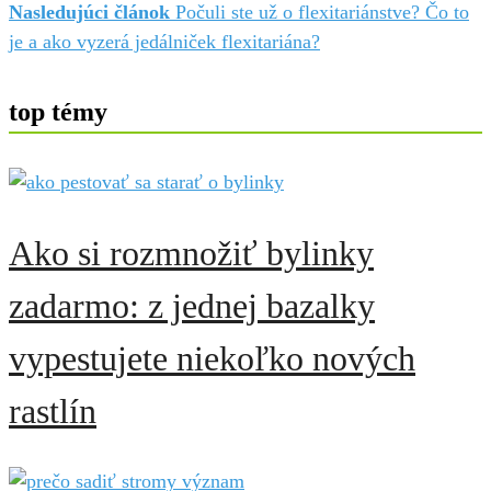
Nasledujúci článok
Počuli ste už o flexitariánstve? Čo to
je a ako vyzerá jedálniček flexitariána?
top témy
Ako si rozmnožiť bylinky
zadarmo: z jednej bazalky
vypestujete niekoľko nových
rastlín