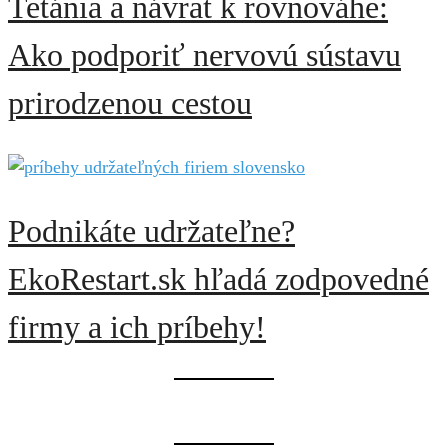
Tetánia a návrat k rovnováhe:
Ako podporiť nervovú sústavu
prirodzenou cestou
Podnikáte udržateľne?
EkoRestart.sk hľadá zodpovedné
firmy a ich príbehy!