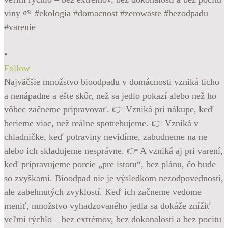
•
Follow
Najväčšie množstvo bioodpadu v domácnosti vzniká ticho
a nenápadne a ešte skôr, než sa jedlo pokazí alebo než ho
vôbec začneme pripravovať. 👉 Vzniká pri nákupe, keď
berieme viac, než reálne spotrebujeme. 👉 Vzniká v
chladničke, keď potraviny nevidíme, zabudneme na ne
alebo ich skladujeme nesprávne. 👉 A vzniká aj pri varení,
keď pripravujeme porcie „pre istotu“, bez plánu, čo bude
so zvyškami. Bioodpad nie je výsledkom nezodpovednosti,
ale zabehnutých zvyklostí. Keď ich začneme vedome
meniť, množstvo vyhadzovaného jedla sa dokáže znížiť
veľmi rýchlo – bez extrémov, bez dokonalosti a bez pocitu