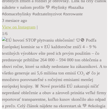
drobných zmien a rozdiel je obrovský. Link na celý článok
nákdete v našom profile 💚 #bylinky #bazalka
#domacebylinky #udrzatelnyzivot #zerowaste
3 mesiace ago
View on Instagram
|
1/6