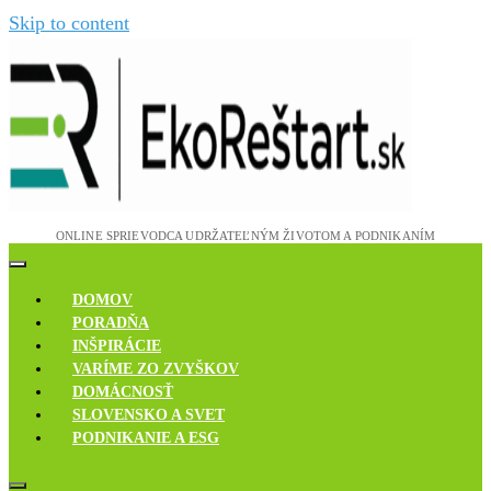
Skip to content
Novinky, rozhovory a inšpirácie
Ekoreštart
DOMOV
PORADŇA
INŠPIRÁCIE
VARÍME ZO ZVYŠKOV
DOMÁCNOSŤ
SLOVENSKO A SVET
PODNIKANIE A ESG