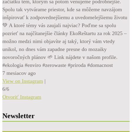
začiatku tém, ktorým sa potom venujeme podrobnejšie.
Spolu tak vytvárame priestor, kde sa môžeme navzájom
inšpirovať k zodpovednejšiemu a uvedomelejšiemu životu
💚 A ktoré témy vás zaujali najviac? Poďme sa spolu
pozrieť na najčítanejšie články EkoReštartu za rok 2025 –
možno medzi nimi objavíte aj taký, ktorý vám vtedy
unikol, no dnes vám zapadne presne do mozaiky
novoročných plánov 🌱 Link nájdete v našom profile.
#ekologia #enviro #zerowaste #priroda #domacnost
7 mesiacov ago
View on Instagram
|
6/6
Otvoriť Instagram
Newsletter