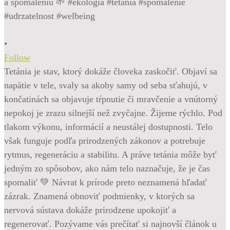
•
Follow
Tetánia je stav, ktorý dokáže človeka zaskočiť. Objaví sa
napätie v tele, svaly sa akoby samy od seba sťahujú, v
končatinách sa objavuje tŕpnutie či mravčenie a vnútorný
nepokoj je zrazu silnejší než zvyčajne. Žijeme rýchlo. Pod
tlakom výkonu, informácií a neustálej dostupnosti. Telo
však funguje podľa prirodzených zákonov a potrebuje
rytmus, regeneráciu a stabilitu. A práve tetánia môže byť
jedným zo spôsobov, ako nám telo naznačuje, že je čas
spomaliť 💚 Návrat k prírode preto neznamená hľadať
zázrak. Znamená obnoviť podmienky, v ktorých sa
nervová sústava dokáže prirodzene upokojiť a
regenerovať. Pozývame vás prečítať si najnovší článok u