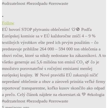
•
Follow
EÚ hovorí STOP plytvaniu oblečením! 👕🚫 Podľa
Európskej komisie sa v EÚ každoročne zničí 4 – 9 %
textilných výrobkov ešte pred ich prvým použitím – čo
predstavuje približne 264 000 – 594 000 ton oblečenia a
obuvi ročne, ktoré sa nikdy nedostane ku zákazníkovi. A to
všetko generuje asi 5,6 milióna ton emisií CO₂ 🌿 čo je
množstvo porovnateľné s ročnými emisiami menšej
európskej krajiny. 🚨 Nové pravidlá EÚ zakazujú ničiť
nepredané oblečenie a obuv a zároveň prinútia veľké firmy
reportovať transparentne, koľko kusov skončilo ako odpad
a prečo. Celý článok nájdete na ekorestart.sk 💚 #ekologia
#udrzatelnost #bezodpadu #zerowaste
5 mesiacov ago