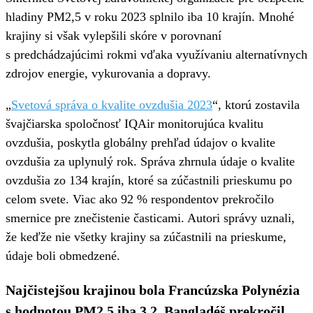
hladiny PM2,5 v roku 2023 splnilo iba 10 krajín. Mnohé
krajiny si však vylepšili skóre v porovnaní
s predchádzajúcimi rokmi vďaka využívaniu alternatívnych
zdrojov energie, vykurovania a dopravy.
„
Svetová správa o kvalite ovzdušia 2023
“, ktorú zostavila
švajčiarska spoločnosť IQAir monitorujúca kvalitu
ovzdušia, poskytla globálny prehľad údajov o kvalite
ovzdušia za uplynulý rok. Správa zhrnula údaje o kvalite
ovzdušia zo 134 krajín, ktoré sa zúčastnili prieskumu po
celom svete. Viac ako 92 % respondentov prekročilo
smernice pre znečistenie časticami. Autori správy uznali,
že keďže nie všetky krajiny sa zúčastnili na prieskume,
údaje boli obmedzené.
Najčistejšou krajinou bola Francúzska Polynézia
s hodnotou PM2,5 iba 3,2. Bangladéš prekročil