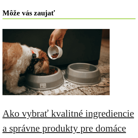
Môže vás zaujať
Ako vybrať kvalitné ingrediencie
a správne produkty pre domáce