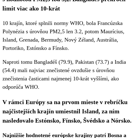
limit viac ako 10-krát
10 krajín, ktoré splnili normy WHO, bola Francúzska
Polynézia s úrovňou PM2,5 len 3.2, potom Maurícius,
Island, Grenada, Bermudy, Nový Zéland, Austrália,
Portoriko, Estónsko a Fínsko.
Naproti tomu Bangladéš (79.9), Pakistan (73.7) a India
(54.4) mali najviac znečistené ovzdušie s úrovňou
znečistenia časticami najmenej 10-krát vyššími, ako
odporúča WHO.
V rámci Európy sa na prvom mieste v rebríčku
najčistejších krajín umiestnil Island, za ním
nasledovalo Estónsko, Fínsko, Švédsko a Nórsko.
Najnižšie hodnotené európske krajiny patrí Bosna a