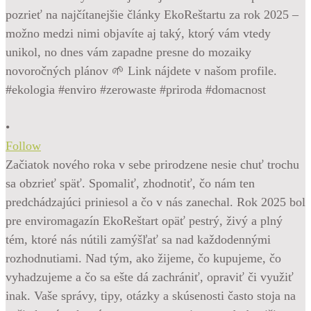
•
Follow
Začiatok nového roka v sebe prirodzene nesie chuť trochu
sa obzrieť späť. Spomaliť, zhodnotiť, čo nám ten
predchádzajúci priniesol a čo v nás zanechal. Rok 2025 bol
pre enviromagazín EkoReštart opäť pestrý, živý a plný
tém, ktoré nás nútili zamýšľať sa nad každodennými
rozhodnutiami. Nad tým, ako žijeme, čo kupujeme, čo
vyhadzujeme a čo sa ešte dá zachrániť, opraviť či využiť
inak. Vaše správy, tipy, otázky a skúsenosti často stoja na