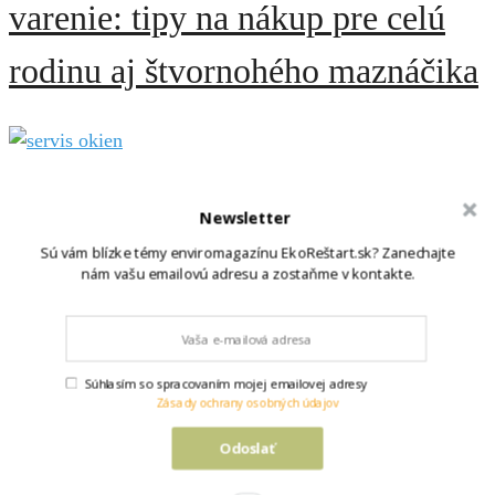
varenie: tipy na nákup pre celú
rodinu aj štvornohého maznáčika
Servis okien na jar: na čo
Newsletter
Sú vám blízke témy enviromagazínu EkoReštart.sk? Zanechajte
nezabudnúť po chladných
nám vašu emailovú adresu a zostaňme v kontakte.
mesiacoch?
Súhlasím so spracovaním mojej emailovej adresy
Zásady ochrany osobných údajov
Odoslať
Ako na šetrné jarné