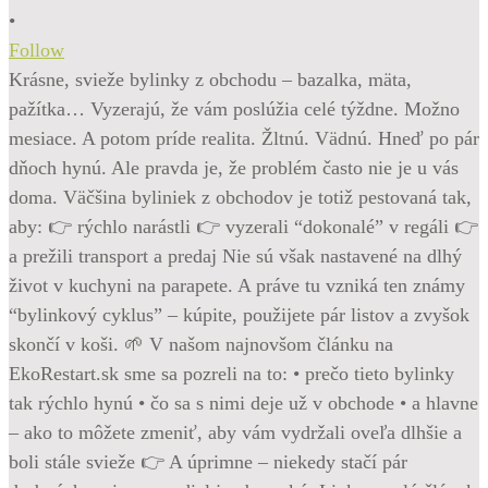
•
Follow
Krásne, svieže bylinky z obchodu – bazalka, mäta,
pažítka… Vyzerajú, že vám poslúžia celé týždne. Možno
mesiace. A potom príde realita. Žltnú. Vädnú. Hneď po pár
dňoch hynú. Ale pravda je, že problém často nie je u vás
doma. Väčšina byliniek z obchodov je totiž pestovaná tak,
aby: 👉 rýchlo narástli 👉 vyzerali “dokonalé” v regáli 👉
a prežili transport a predaj Nie sú však nastavené na dlhý
život v kuchyni na parapete. A práve tu vzniká ten známy
“bylinkový cyklus” – kúpite, použijete pár listov a zvyšok
skončí v koši. 🌱 V našom najnovšom článku na
EkoRestart.sk sme sa pozreli na to: • prečo tieto bylinky
tak rýchlo hynú • čo sa s nimi deje už v obchode • a hlavne
– ako to môžete zmeniť, aby vám vydržali oveľa dlhšie a
boli stále svieže 👉 A úprimne – niekedy stačí pár