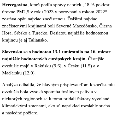
Hercegovina
, ktorá podľa správy napriek „18 % poklesu
úrovne PM2,5 v roku 2023 v porovnaní s rokom 2022“
zostáva opäť najviac znečistenou. Ďalšími najviac
znečistenými krajinami boli Severné Macedónsko, Čierna
Hora, Srbsko a Turecko. Desiatou najnižšie hodnotenou
krajinou je aj Taliansko.
Slovensko sa s hodnotou 13.1 umiestnilo na 16. mieste
najnižšie hodnotených európskych krajín.
Čistejšie
ovzdušie majú v Rakúsku (9.6), v Česku (11.5) a v
Maďarsku (12.0).
Analýza odhalila, že hlavným prispievateľom k znečisteniu
ovzdušia bola vysoká spotreba fosílnych palív a v
niektorých regiónoch sa k tomu pridali faktory vyvolané
klimatickými zmenami, ako sú napríklad rozsiahle suchá
a následné požiare.