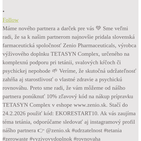
•
Follow
Máme nového partnera a darček pre vás 💚 Sme veľmi
radi, že sa k našim partnerom najnovšie pridala slovenská
farmaceutická spoločnosť Zenio Pharmaceuticals, výrobca
výživového doplnku TETASYN Complex, určeného na
komplexnú podporu pri tetánii, svalových kŕčoch či
psychickej nepohode 🌱 Veríme, že skutočná udržateľnosť
zahŕňa aj starostlivosť o vlastné zdravie a psychickú
rovnováhu. Preto sme radi, že vám môžeme od nášho
partnera ponúknuť 10% zľavový kód na nákup prípravku
TETASYN Complex v eshope www.zenio.sk. Stačí do
24.2.2026 použiť kód: EKORESTART10. Ak vás zaujíma
téma tetánia, odporúčame sledovať aj instagramový profil
nášho partnera 👉 @zenio.sk #udrzatelnost #tetania
#zerowaste #vyzivovydoplnok #rovnovaha