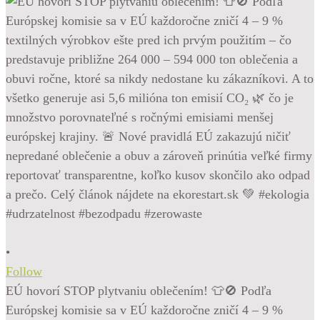
•
Follow
EÚ hovorí STOP plytvaniu oblečením! 👕🚫 Podľa
Európskej komisie sa v EÚ každoročne zničí 4 – 9 %