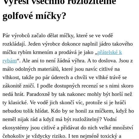
Vyřeší všechno rozložitelné
golfové míčky?
Pár výrobců začalo dělat míčky, které se ve vodě
rozkládají. Jeden výrobce dokonce naplnil jádro takového
míčku rybím krmením a prodává je jako „
přátelské k
rybám
“. Ale ani to není žádná výhra. A to doslova. Jsou z
málo odolných materiálů, které jsou navíc citlivé na
vlhkost, takže po pár úderech a chvíli ve vlhké trávě se
zákonitě zničí. I podle dostupných recenzí se s nimi skoro
nedá hrát. Paradoxně by tak nakonec mohly být horší než
ty klasické. Ve vodě jich skončí víc, protože si je hráči
nebudou tolik hlídat. Kdo by se honil za míčkem, když ho
neměl nijak rád a když má být rozložitelný? Vodní
ekosystémy jsou citlivé a přidávat do nich velké množství
čehokoliv je vždycky riziko. I ten nejméně toxický a