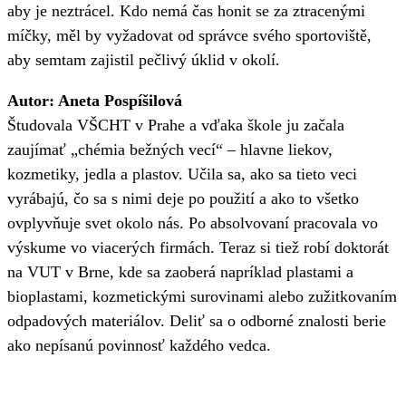
aby je neztrácel. Kdo nemá čas honit se za ztracenými
míčky, měl by vyžadovat od správce svého sportoviště,
aby semtam zajistil pečlivý úklid v okolí.
Autor: Aneta Pospíšilová
Študovala VŠCHT v Prahe a vďaka škole ju začala
zaujímať „chémia bežných vecí“ – hlavne liekov,
kozmetiky, jedla a plastov. Učila sa, ako sa tieto veci
vyrábajú, čo sa s nimi deje po použití a ako to všetko
ovplyvňuje svet okolo nás. Po absolvovaní pracovala vo
výskume vo viacerých firmách. Teraz si tiež robí doktorát
na VUT v Brne, kde sa zaoberá napríklad plastami a
bioplastami, kozmetickými surovinami alebo zužitkovaním
odpadových materiálov. Deliť sa o odborné znalosti berie
ako nepísanú povinnosť každého vedca.