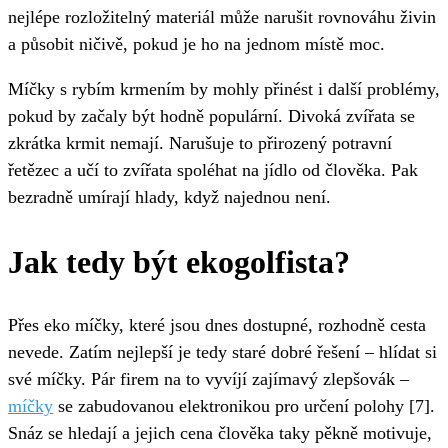
nejlépe rozložitelný materiál může narušit rovnováhu živin
a působit ničivě, pokud je ho na jednom místě moc.
Míčky s rybím krmením by mohly přinést i další problémy,
pokud by začaly být hodně populární. Divoká zvířata se
zkrátka krmit nemají. Narušuje to přirozený potravní
řetězec a učí to zvířata spoléhat na jídlo od člověka. Pak
bezradně umírají hlady, když najednou není.
Jak tedy být ekogolfista?
Přes eko míčky, které jsou dnes dostupné, rozhodně cesta
nevede. Zatím nejlepší je tedy staré dobré řešení – hlídat si
své míčky. Pár firem na to vyvíjí zajímavý zlepšovák –
míčky
se zabudovanou elektronikou pro určení polohy [7].
Snáz se hledají a jejich cena člověka taky pěkně motivuje,