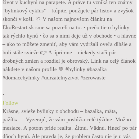
•
Follow
Krásne, svieže bylinky z obchodu – bazalka, mäta,
pažítka… Vyzerajú, že vám poslúžia celé týždne. Možno
mesiace. A potom príde realita. Žltnú. Vädnú. Hneď po pár
dňoch hynú. Ale pravda je, že problém často nie je u vás