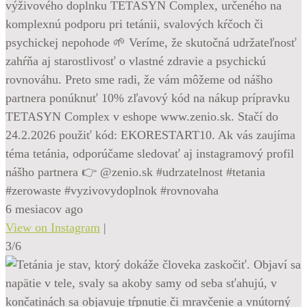
výživového doplnku TETASYN Complex, určeného na
komplexnú podporu pri tetánii, svalových kŕčoch či
psychickej nepohode 🌱 Veríme, že skutočná udržateľnosť
zahŕňa aj starostlivosť o vlastné zdravie a psychickú
rovnováhu. Preto sme radi, že vám môžeme od nášho
partnera ponúknuť 10% zľavový kód na nákup prípravku
TETASYN Complex v eshope www.zenio.sk. Stačí do
24.2.2026 použiť kód: EKORESTART10. Ak vás zaujíma
téma tetánia, odporúčame sledovať aj instagramový profil
nášho partnera 👉 @zenio.sk #udrzatelnost #tetania
#zerowaste #vyzivovydoplnok #rovnovaha
6 mesiacov ago
View on Instagram
|
3/6