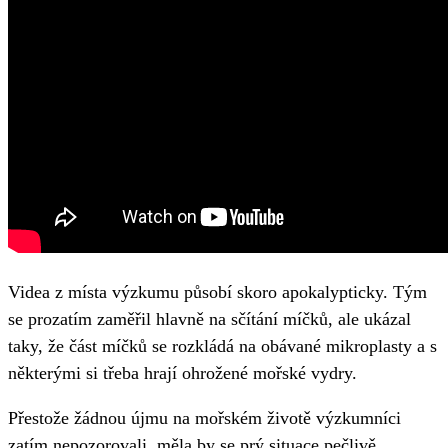
Videa z místa výzkumu působí skoro apokalypticky. Tým
se prozatím zaměřil hlavně na sčítání míčků, ale ukázal
taky, že část míčků se rozkládá na obávané mikroplasty a s
některými si třeba hrají ohrožené mořské vydry.
Přestože žádnou újmu na mořském životě výzkumníci
zatím nepozorovali, měla by se prý situace pečlivě