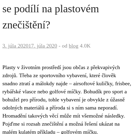
se podílí na plastovém
znečištění?
3. júla 2020
17. júla 2020
-
od
blog
4.0K
Plasty v životním prostředí jsou občas z překvapivých
zdrojů. Třeba ze sportovního vybavení, které člověk
snadno ztratí a málokdy najde – airsoftové kuličky, frisbee,
rybářské vlasce nebo golfové míčky. Bohudík pro sport a
bohužel pro přírodu, tohle vybavení je obvykle z úžasně
odolných materiálů a příroda si s ním sama neporadí.
Hromadění takových věcí může mít všemožné následky.
Pojďme si rozsah znečištění a možná řešení ukázat na
malém kulatém příkladu – golfovém míčku.