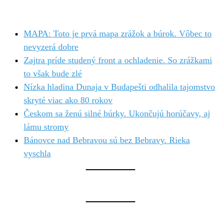
MAPA: Toto je prvá mapa zrážok a búrok. Vôbec to
nevyzerá dobre
Zajtra príde studený front a ochladenie. So zrážkami
to však bude zlé
Nízka hladina Dunaja v Budapešti odhalila tajomstvo
skryté viac ako 80 rokov
Českom sa ženú silné búrky. Ukončujú horúčavy, aj
lámu stromy
Bánovce nad Bebravou sú bez Bebravy. Rieka
vyschla