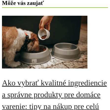
Môže vás zaujať
Ako vybrať kvalitné ingrediencie
a správne produkty pre domáce
varenie: tipy na nákup pre celú