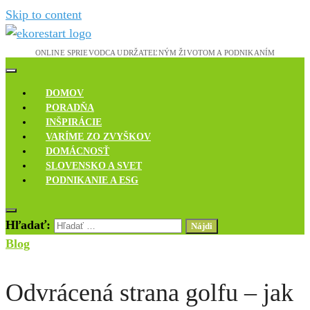
Skip to content
Novinky, rozhovory a inšpirácie
Ekoreštart
DOMOV
PORADŇA
INŠPIRÁCIE
VARÍME ZO ZVYŠKOV
DOMÁCNOSŤ
SLOVENSKO A SVET
PODNIKANIE A ESG
Hľadať:
Blog
Odvrácená strana golfu – jak