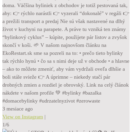
doma. Väčšina byliniek z obchodov je totiž pestovaná tak,
aby: 👉 rýchlo narástli 👉 vyzerali “dokonalé” v regáli 👉
a prežili transport a predaj Nie sú však nastavené na dlhý
život v kuchyni na parapete. A práve tu vzniká ten známy
“bylinkový cyklus” – kúpite, použijete pár listov a zvyšok
skončí v koši. 🌱 V našom najnovšom článku na
EkoRestart.sk sme sa pozreli na to: • prečo tieto bylinky
tak rýchlo hynú • čo sa s nimi deje už v obchode • a hlavne
– ako to môžete zmeniť, aby vám vydržali oveľa dlhšie a
boli stále svieže 👉 A úprimne – niekedy stačí pár
drobných zmien a rozdiel je obrovský. Link na celý článok
nákdete v našom profile 💚 #bylinky #bazalka
#domacebylinky #udrzatelnyzivot #zerowaste
3 mesiace ago
View on Instagram
|
1/6