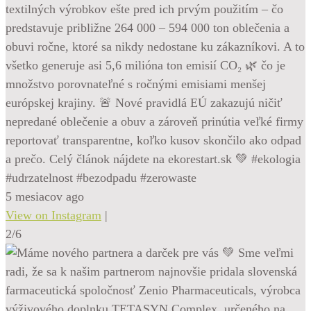
textilných výrobkov ešte pred ich prvým použitím – čo
predstavuje približne 264 000 – 594 000 ton oblečenia a
obuvi ročne, ktoré sa nikdy nedostane ku zákazníkovi. A to
všetko generuje asi 5,6 milióna ton emisií CO₂ 🌿 čo je
množstvo porovnateľné s ročnými emisiami menšej
európskej krajiny. 🚨 Nové pravidlá EÚ zakazujú ničiť
nepredané oblečenie a obuv a zároveň prinútia veľké firmy
reportovať transparentne, koľko kusov skončilo ako odpad
a prečo. Celý článok nájdete na ekorestart.sk 💚 #ekologia
#udrzatelnost #bezodpadu #zerowaste
5 mesiacov ago
View on Instagram
|
2/6