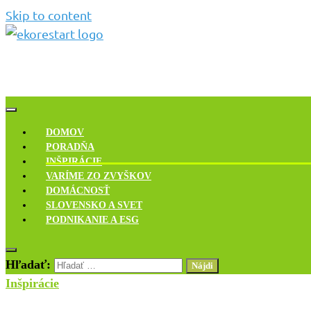
Skip to content
Novinky, rozhovory a inšpirácie
Ekoreštart
DOMOV
PORADŇA
INŠPIRÁCIE
VARÍME ZO ZVYŠKOV
DOMÁCNOSŤ
SLOVENSKO A SVET
PODNIKANIE A ESG
Hľadať:
Inšpirácie