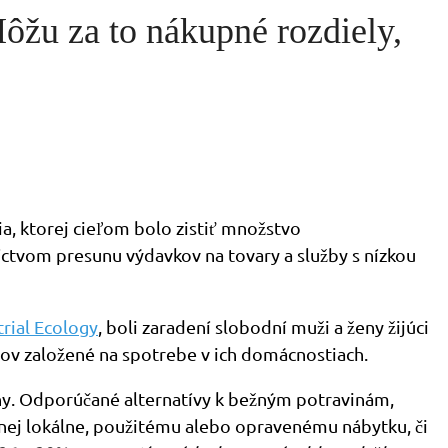
ôžu za to nákupné rozdiely,
a, ktorej cieľom bolo zistiť množstvo
íctvom presunu výdavkov na tovary a služby s nízkou
trial Ecology
, boli zaradení slobodní muži a ženy žijúci
nov založené na spotrebe v ich domácnostiach.
yny. Odporúčané alternatívy k bežným potravinám,
nej lokálne, použitému alebo opravenému nábytku, či