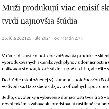
Muži produkujú viac emisií s
tvrdí najnovšia štúdia
26. júla 2021
25. júla 2021
-
od
Martin
2.7K
V rámci diskusie o potrebe znižovania produkcie sklení
vyprodukovaných skleníkových plynov z domácností a ur
uhlíkovou stopou, ktoré sú dostupné na trhu, ale ešte s
Do štúdie uskutočnenej výskumnou spoločnosťou Ecolo
vo Švédsku. Na základe údajov o oficiálnych spotrebit
Jedlo, dovolenky a vybavenie domácnosti tvorili 56 –
dovolenkám a vybaveniu predstavujú rastlinné varian