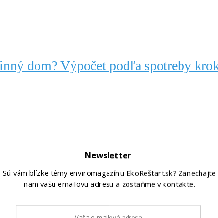
dinný dom? Výpočet podľa spotreby kro
o ju spracovať, zamraziť a uchovať na 
Newsletter
Sú vám blízke témy enviromagazínu EkoReštart.sk? Zanechajte
nám vašu emailovú adresu a zostaňme v kontakte.