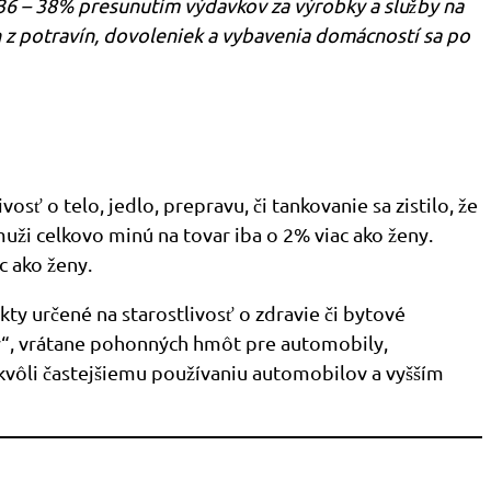
 36 – 38% presunutím výdavkov za výrobky a služby na
h z potravín, dovoleniek a vybavenia domácností sa po
ť o telo, jedlo, prepravu, či tankovanie sa zistilo, že
uži celkovo minú na tovar iba o 2% viac ako ženy.
c ako ženy.
kty určené na starostlivosť o zdravie či bytové
yny“, vrátane pohonných hmôt pre automobily,
 kvôli častejšiemu používaniu automobilov a vyšším