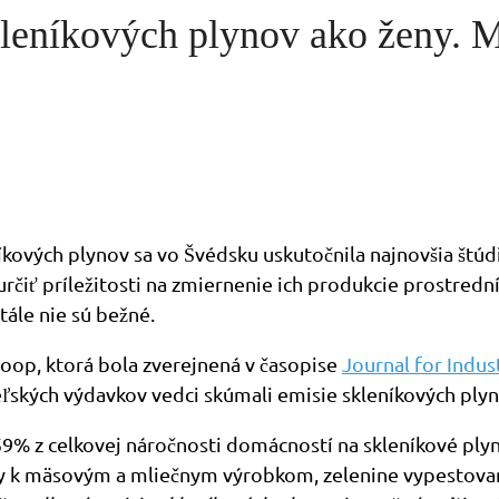
kleníkových plynov ako ženy. M
kových plynov sa vo Švédsku uskutočnila najnovšia štúdi
čiť príležitosti na zmiernenie ich produkcie prostredn
tále nie sú bežné.
op, ktorá bola zverejnená v časopise
Journal for Indus
eľských výdavkov vedci skúmali emisie skleníkových ply
 59% z celkovej náročnosti domácností na skleníkové pl
ty k mäsovým a mliečnym výrobkom, zelenine vypestova