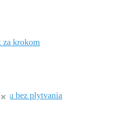
k za krokom
zimu bez plytvania