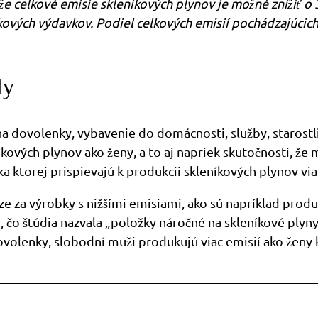
že celkové emisie skleníkových plynov je možné znížiť o
kových výdavkov. Podiel celkových emisií pochádzajúcic
ly
ovolenky, vybavenie do domácnosti, služby, starostlivos
ových plynov ako ženy, a to aj napriek skutočnosti, že m
ktorej prispievajú k produkcii skleníkových plynov via
ze za výrobky s nižšími emisiami, ako sú napríklad produ
to, čo štúdia nazvala „položky náročné na skleníkové pl
dovolenky, slobodní muži produkujú viac emisií ako ženy