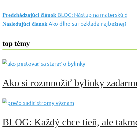
BLOG: Nástup na materskú dovole
Predchádzajúci článok
Ako dlho sa rozkladá najbežnejší o
Nasledujúci článok
top témy
Ako si rozmnožiť bylinky zadarmo:
BLOG: Každý chce tieň, ale takme