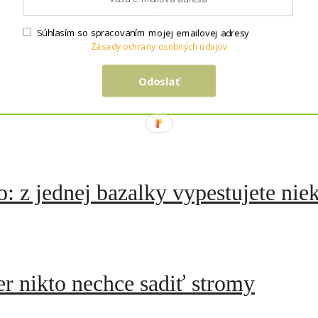
nku a zero-waste. Dá sa to vôbec skĺbiť?
Súhlasím so spracovaním mojej emailovej adresy
Zásady ochrany osobných údajov
dpad z našich domácností?
Odoslať
 z jednej bazalky vypestujete nie
r nikto nechce sadiť stromy