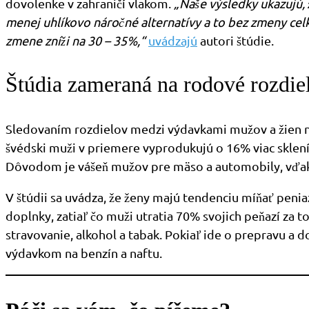
dovolenke v zahraničí vlakom.
„Naše výsledky ukazujú, 
menej uhlíkovo náročné alternatívy a to bez zmeny cel
zmene zníži
na 30 – 35%,
“
uvádzajú
autori štúdie.
Štúdia zameraná na rodové rozdie
Sledovaním rozdielov medzi výdavkami mužov a žien na d
švédski muži v priemere vyprodukujú o 16% viac skleník
Dôvodom je vášeň mužov pre mäso a automobily, vďaka 
V štúdii sa uvádza, že ženy majú tendenciu míňať penia
doplnky, zatiaľ čo muži utratia 70% svojich peňazí za 
stravovanie, alkohol a tabak. Pokiaľ ide o prepravu a 
výdavkom na benzín a naftu.