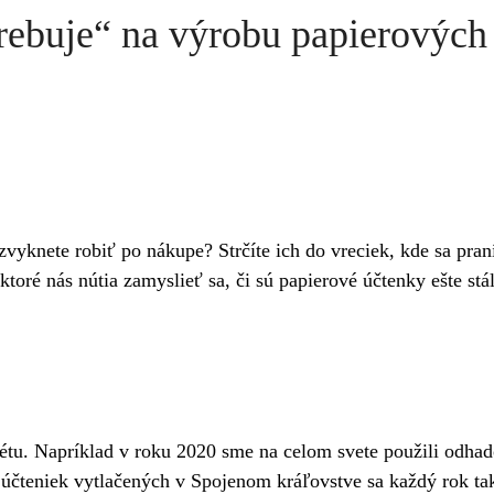
ebuje“ na výrobu papierových ú
vyknete robiť po nákupe? Strčíte ich do vreciek, kde sa pra
toré nás nútia zamyslieť sa, či sú papierové účtenky ešte st
anétu. Napríklad v roku 2020 sme na celom svete použili odh
účteniek vytlačených v Spojenom kráľovstve sa každý rok tak