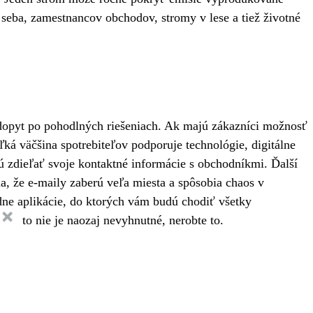
seba, zamestnancov obchodov, stromy v lese a tiež životné
j dopyt po pohodlných riešeniach. Ak majú zákazníci možnosť
ká väčšina spotrebiteľov podporuje technológie, digitálne
cú zdieľať svoje kontaktné informácie s obchodníkmi. Ďalší
ia, že e-maily zaberú veľa miesta a spôsobia chaos v
adne aplikácie, do ktorých vám budú chodiť všetky
 ak to nie je naozaj nevyhnutné, nerobte to.