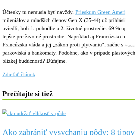
Účtenky tu nemusia byť navždy.
Prieskum Green America
zi
mileniálov a mladších členov Gen X (35-44) už prihlásilo k
uviedli, boli 1. pohodlie a 2. životné prostredie. 69 % opýt
lepšie pre životné prostredie. Napríklad aj Francúzsko bude
Francúzska vláda a jej „zákon proti plytvaniu“, začne s v
parkoviská a bankomaty. Podobne, ako v prípade plastových 
blízkej budúcnosti? Dúfajme.
Zdieľať článok
Prečítajte si tiež
Ako zabrániť vysychaniu pôdy: 8 tipov