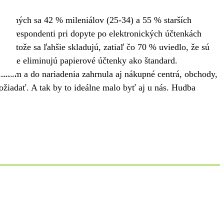
 opýtaných sa 42 % mileniálov (25-34) a 55 % starších
toré respondenti pri dopyte po elektronických účtenkách
 pretože sa ľahšie skladujú, zatiaľ čo 70 % uviedlo, že sú
stupne eliminujú papierové účtenky ako štandard.
níkom a do nariadenia zahrnula aj nákupné centrá, obchody,
ožiadať. A tak by to ideálne malo byť aj u nás. Hudba