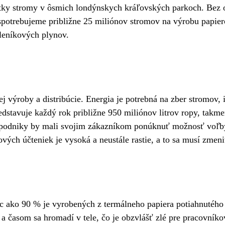
etky stromy v ôsmich londýnskych kráľovských parkoch. Bez o
 spotrebujeme približne 25 miliónov stromov na výrobu papie
kleníkových plynov.
j výroby a distribúcie. Energia je potrebná na zber stromov, 
stavuje každý rok približne 950 miliónov litrov ropy, takmer 
, podniky by mali svojim zákazníkom ponúknuť možnosť voľb
vých účteniek je vysoká a neustále rastie, a to sa musí zmeni
iac ako 90 % je vyrobených z termálneho papiera potiahnuté
a časom sa hromadí v tele, čo je obzvlášť zlé pre pracovníko