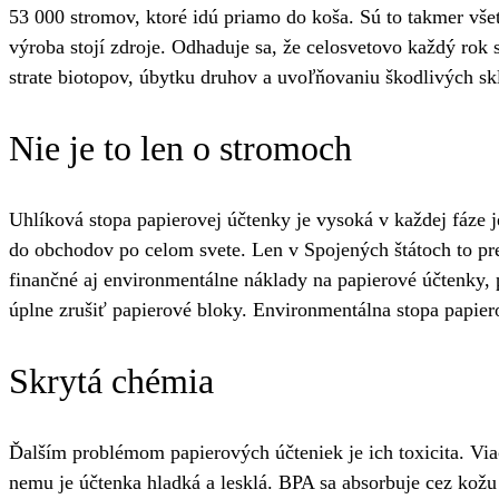
53 000 stromov, ktoré idú priamo do koša. Sú to takmer vš
výroba stojí zdroje. Odhaduje sa, že celosvetovo každý rok
strate biotopov, úbytku druhov a uvoľňovaniu škodlivých s
Nie je to len o stromoch
Uhlíková stopa papierovej účtenky je vysoká v každej fáze je
do obchodov po celom svete. Len v Spojených štátoch to pred
finančné aj environmentálne náklady na papierové účtenky
úplne zrušiť papierové bloky. Environmentálna stopa papiero
Skrytá chémia
Ďalším problémom papierových účteniek je ich toxicita. V
nemu je účtenka hladká a lesklá. BPA sa absorbuje cez kožu 