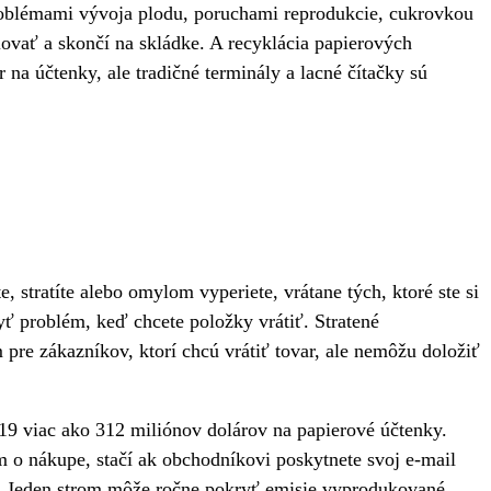
roblémami vývoja plodu, poruchami reprodukcie, cukrovkou
ovať a skončí na skládke. A recyklácia papierových
na účtenky, ale tradičné terminály a lacné čítačky sú
, stratíte alebo omylom vyperiete, vrátane tých, ktoré ste si
byť problém, keď chcete položky vrátiť. Stratené
 pre zákazníkov, ktorí chcú vrátiť tovar, ale nemôžu doložiť
19 viac ako 312 miliónov dolárov na papierové účtenky.
am o nákupe, stačí ak obchodníkovi poskytnete svoj e-mail
O2. Jeden strom môže ročne pokryť emisie vyprodukované