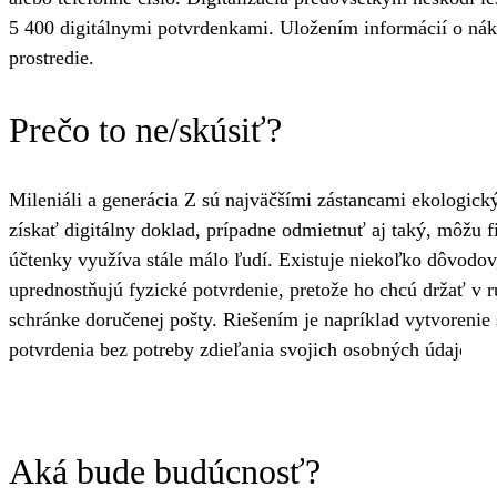
5 400 digitálnymi potvrdenkami. Uložením informácií o náku
prostredie.
Prečo to ne/skúsiť?
Mileniáli a generácia Z sú najväčšími zástancami ekologick
získať digitálny doklad, prípadne odmietnuť aj taký, môžu f
účtenky využíva stále málo ľudí. Existuje niekoľko dôvodov
uprednostňujú fyzické potvrdenie, pretože ho chcú držať v r
schránke doručenej pošty. Riešením je napríklad vytvorenie
potvrdenia bez potreby zdieľania svojich osobných údajov. K
Aká bude budúcnosť?