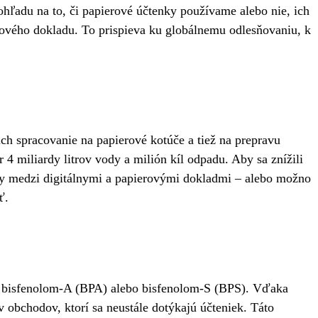
hľadu na to, či papierové účtenky používame alebo nie, ich
rového dokladu. To prispieva ku globálnemu odlesňovaniu, k
ich spracovanie na papierové kotúče a tiež na prepravu
4 miliardy litrov vody a milión kíl odpadu. Aby sa znížili
y medzi digitálnymi a papierovými dokladmi – alebo možno
ť.
ho bisfenolom-A (BPA) alebo bisfenolom-S (BPS). Vďaka
v obchodov, ktorí sa neustále dotýkajú účteniek. Táto