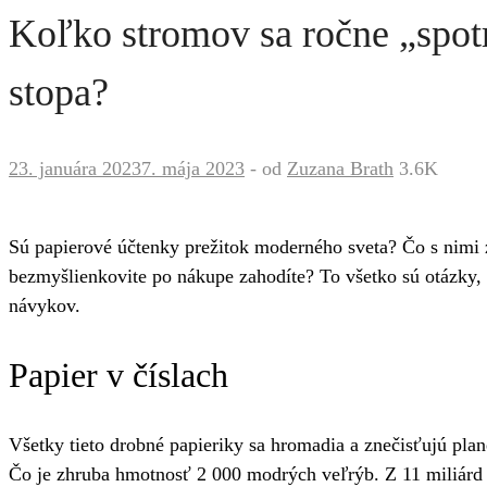
Koľko stromov sa ročne „spotr
stopa?
23. januára 2023
7. mája 2023
-
od
Zuzana Brath
3.6K
Sú papierové účtenky prežitok moderného sveta? Čo s nimi z
bezmyšlienkovite po nákupe zahodíte? To všetko sú otázky, k
návykov.
Papier v číslach
Všetky tieto drobné papieriky sa hromadia a znečisťujú pl
Čo je zhruba hmotnosť 2 000 modrých veľrýb. Z 11 miliárd 