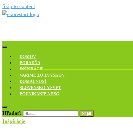
Skip to content
Novinky, rozhovory a inšpirácie
Ekoreštart
DOMOV
PORADŇA
INŠPIRÁCIE
VARÍME ZO ZVYŠKOV
DOMÁCNOSŤ
SLOVENSKO A SVET
PODNIKANIE A ESG
Hľadať:
Inšpirácie