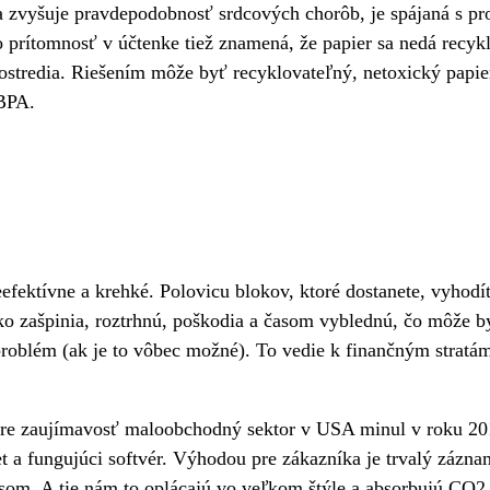
 zvyšuje pravdepodobnosť srdcových chorôb, je spájaná s p
prítomnosť v účtenke tiež znamená, že papier sa nedá recykl
ostredia. Riešením môže byť recyklovateľný, netoxický papier 
BPA.
fektívne a krehké. Polovicu blokov, ktoré dostanete, vyhodíte
ľahko zašpinia, roztrhnú, poškodia a časom vyblednú, čo môže 
problém (ak je to vôbec možné). To vedie k finančným stratám
. Pre zaujímavosť maloobchodný sektor v USA minul v roku 20
et a fungujúci softvér. Výhodou pre zákazníka je trvalý zázn
 lesom. A tie nám to oplácajú vo veľkom štýle a absorbujú C