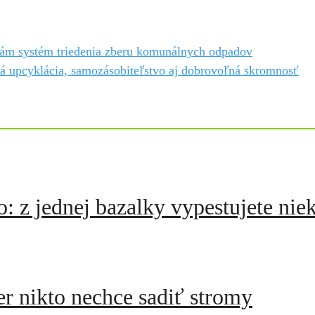
ciám systém triedenia zberu komunálnych odpadov
á upcyklácia, samozásobiteľstvo aj dobrovoľná skromnosť
 z jednej bazalky vypestujete nie
r nikto nechce sadiť stromy