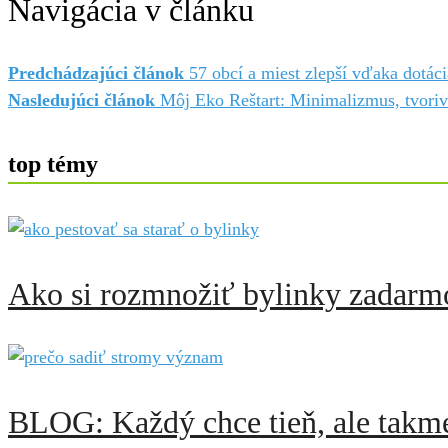
Navigácia v článku
Predchádzajúci článok
57 obcí a miest zlepší vďaka dotá
Nasledujúci článok
Môj Eko Reštart: Minimalizmus, tvoriv
top témy
Ako si rozmnožiť bylinky zadarmo:
BLOG: Každý chce tieň, ale takme