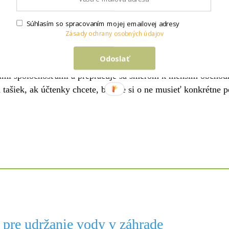
stil, že 9 z 10 spotrebiteľov si želá elektronickú účtenku. Z
Súhlasím so spracovaním mojej emailovej adresy
Zásady ochrany osobných údajov
 odberu digitálnych účteniek. Dva najvýznamnejšie faktory, k
aných uviedlo, že uprednostňujú digitálne bloky pred papierom,
Odoslať
 presadzovať elektronickú fakturáciu do roku 2024, čím sa po
äčšími spoločnosťami a prepracuje sa smerom k menším obchod
tašiek, ak účtenky chcete, budete si o ne musieť konkrétne p
 pre udržanie vody v záhrade