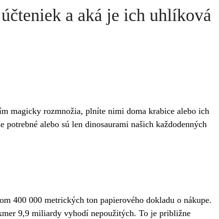
čteniek a aká je ich uhlíková
ním magicky rozmnožia, plníte nimi doma krabice alebo ich
ále potrebné alebo sú len dinosaurami našich každodenných
adom 400 000 metrických ton papierového dokladu o nákupe.
mer 9,9 miliardy vyhodí nepoužitých. To je približne