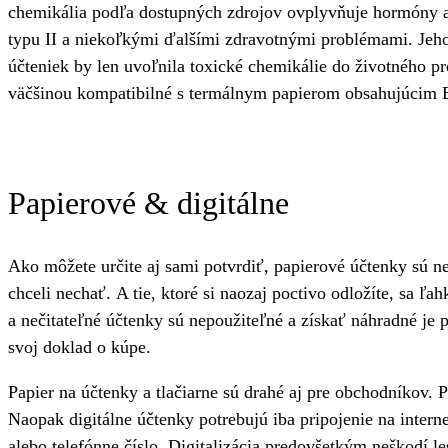
chemikália podľa dostupných zdrojov ovplyvňuje hormóny a
typu II a niekoľkými ďalšími zdravotnými problémami. Jeho 
účteniek by len uvoľnila toxické chemikálie do životného pr
väčšinou kompatibilné s termálnym papierom obsahujúcim 
Papierové & digitálne
Ako môžete určite aj sami potvrdiť, papierové účtenky sú nee
chceli nechať. A tie, ktoré si naozaj poctivo odložíte, sa 
a nečitateľné účtenky sú nepoužiteľné a získať náhradné je 
svoj doklad o kúpe.
Papier na účtenky a tlačiarne sú drahé aj pre obchodníkov
Naopak digitálne účtenky potrebujú iba pripojenie na intern
alebo telefónne číslo. Digitalizácia predovšetkým neškodí