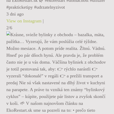
na EkoRestart.sk 🌿 #ekorestart #domacnost #difuzer
#prakticketipy #udrzatelnyzivot
3 dni ago
View on Instagram
|
2/6