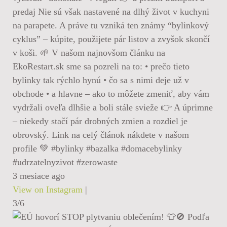
predaj Nie sú však nastavené na dlhý život v kuchyni
na parapete. A práve tu vzniká ten známy “bylinkový
cyklus” – kúpite, použijete pár listov a zvyšok skončí
v koši. 🌱 V našom najnovšom článku na
EkoRestart.sk sme sa pozreli na to: • prečo tieto
bylinky tak rýchlo hynú • čo sa s nimi deje už v
obchode • a hlavne – ako to môžete zmeniť, aby vám
vydržali oveľa dlhšie a boli stále svieže 👉 A úprimne
– niekedy stačí pár drobných zmien a rozdiel je
obrovský. Link na celý článok nákdete v našom
profile 💚 #bylinky #bazalka #domacebylinky
#udrzatelnyzivot #zerowaste
3 mesiace ago
View on Instagram
|
3/6