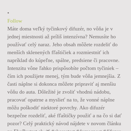
•
Follow
Máte doma veľký tyčinkový difuzér, no vôňa je v
jednej miestnosti až príliš intenzívna? Nemusíte ho
používať celý naraz. Jeho obsah môžete rozdeliť do
menších sklenených fľaštičiek a rozmiestniť ich
napríklad do kúpeľne, spálne, predsiene či pracovne.
Intenzitu vône ľahko prispôsobíte počtom tyčiniek –
čím ich použijete menej, tým bude vôňa jemnejšia. Z
časti náplne si dokonca môžete pripraviť aj menšiu
vôňu do auta. Dôležité je zvoliť vhodnú nádobu,
pracovať opatrne a myslieť na to, že vonné náplne
môžu poškodiť niektoré povrchy. Ako difuzér
bezpečne rozdeliť, aké fľaštičky použiť a na čo si dať
pozor? Celý praktický návod nájdete v novom článku