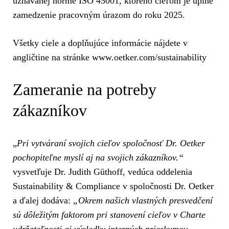
uznávanej norme ISO 45001, ktorého cieľom je úplné
zamedzenie pracovným úrazom do roku 2025.
Všetky ciele a doplňujúce informácie nájdete v
angličtine na stránke www.oetker.com/sustainability
Zameranie na potreby
zákazníkov
„
Pri vytváraní svojich cieľov spoločnosť Dr. Oetker
pochopiteľne myslí aj na svojich zákazníkov.“
vysvetľuje Dr. Judith Güthoff, vedúca oddelenia
Sustainability & Compliance v spoločnosti Dr. Oetker
a ďalej dodáva:
„Okrem našich vlastných presvedčení
sú dôležitým faktorom pri stanovení cieľov v Charte
udržateľnosti aj výsledky interných prieskumov