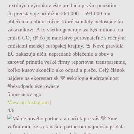
textilných výrobkov ešte pred ich prvým použitím –
čo predstavuje približne 264 000 – 594 000 ton
oblečenia a obuvi ročne, ktoré sa nikdy nedostane ku
zákazníkovi. A to všetko generuje asi 5,6 milióna ton
emisií CO₂ 🌿 čo je množstvo porovnateľné s ročnými
emisiami menšej európskej krajiny. 🚨 Nové pravidlá
EÚ zakazujú ničiť nepredané oblečenie a obuv a
zároveň prinútia veľké firmy reportovať transparentne,
koľko kusov skončilo ako odpad a prečo. Celý článok
nájdete na ekorestart.sk 💚 #ekologia #udrzatelnost
#bezodpadu #zerowaste
5 mesiacov ago
View on Instagram
|
4/6