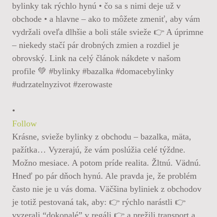
•
Follow
Krásne, svieže bylinky z obchodu – bazalka, mäta,
pažítka… Vyzerajú, že vám poslúžia celé týždne.
Možno mesiace. A potom príde realita. Žltnú. Vädnú.
Hneď po pár dňoch hynú. Ale pravda je, že problém
často nie je u vás doma. Väčšina byliniek z obchodov
je totiž pestovaná tak, aby: 👉 rýchlo narástli 👉
vyzerali “dokonalé” v regáli 👉 a prežili transport a