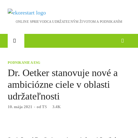
Ekoreštart
Novinky, rozhovory a inšpirácie
PODNIKANIE A ESG
Dr. Oetker stanovuje nové a
ambiciózne ciele v oblasti
udržateľnosti
10. mája 2021
-
od
TS
3.4K