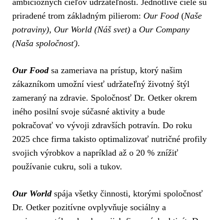
ambicióznych cieľov udržateľnosti. Jednotlivé ciele sú
priradené trom základným pilierom:
Our Food
(
Naše
potraviny)
,
Our World (Náš svet)
a
Our Company
(Naša spoločnosť)
.
Our Food
sa zameriava na prístup, ktorý našim
zákazníkom umožní viesť udržateľný životný štýl
zameraný na zdravie. Spoločnosť Dr. Oetker okrem
iného posilní svoje súčasné aktivity a bude
pokračovať vo vývoji zdravších potravín. Do roku
2025 chce firma takisto optimalizovať nutričné profily
svojich výrobkov a napríklad až o 20 % znížiť
používanie cukru, soli a tukov.
Our World
spája všetky činnosti, ktorými spoločnosť
Dr. Oetker pozitívne ovplyvňuje sociálny a