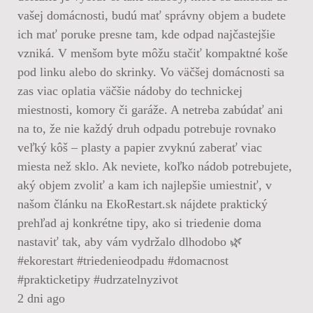
vašej domácnosti, budú mať správny objem a budete
ich mať poruke presne tam, kde odpad najčastejšie
vzniká. V menšom byte môžu stačiť kompaktné koše
pod linku alebo do skrinky. Vo väčšej domácnosti sa
zas viac oplatia väčšie nádoby do technickej
miestnosti, komory či garáže. A netreba zabúdať ani
na to, že nie každý druh odpadu potrebuje rovnako
veľký kôš – plasty a papier zvyknú zaberať viac
miesta než sklo. Ak neviete, koľko nádob potrebujete,
aký objem zvoliť a kam ich najlepšie umiestniť, v
našom článku na EkoRestart.sk nájdete praktický
prehľad aj konkrétne tipy, ako si triedenie doma
nastaviť tak, aby vám vydržalo dlhodobo 🌿
#ekorestart #triedenieodpadu #domacnost
#prakticketipy #udrzatelnyzivot
2 dni ago