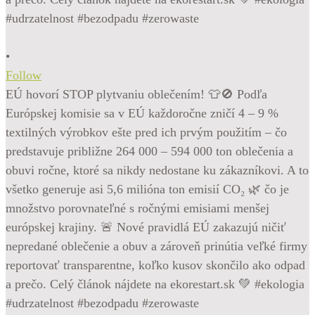
•
Follow
EÚ hovorí STOP plytvaniu oblečením! 👕🚫 Podľa
Európskej komisie sa v EÚ každoročne zničí 4 – 9 %
textilných výrobkov ešte pred ich prvým použitím – čo
predstavuje približne 264 000 – 594 000 ton oblečenia a
obuvi ročne, ktoré sa nikdy nedostane ku zákazníkovi. A to
všetko generuje asi 5,6 milióna ton emisií CO₂ 🌿 čo je
množstvo porovnateľné s ročnými emisiami menšej
európskej krajiny. 🚨 Nové pravidlá EÚ zakazujú ničiť
nepredané oblečenie a obuv a zároveň prinútia veľké firmy
reportovať transparentne, koľko kusov skončilo ako odpad
a prečo. Celý článok nájdete na ekorestart.sk 💚 #ekologia
#udrzatelnost #bezodpadu #zerowaste