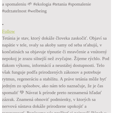
•
Follow
Tetánia je stav, ktorý dokáže človeka zaskočiť. Objaví sa
napätie v tele, svaly sa akoby samy od seba sťahujú, v
končatinách sa objavuje tŕpnutie či mravčenie a vnútorný
nepokoj je zrazu silnejší než zvyčajne. Žijeme rýchlo. Pod
tlakom výkonu, informácií a neustálej dostupnosti. Telo
však funguje podľa prirodzených zákonov a potrebuje
rytmus, regeneráciu a stabilitu. A práve tetánia môže byť
jedným zo spôsobov, ako nám telo naznačuje, že je čas
spomaliť 💚 Návrat k prírode preto neznamená hľadať
zázrak. Znamená obnoviť podmienky, v ktorých sa
nervová sústava dokáže prirodzene upokojiť a
regenerovať. Pozývame vás prečítať si najnovší článok u