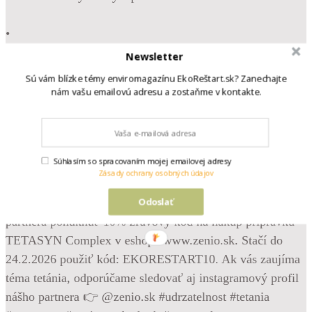
•
Follow
Newsletter
Máme nového partnera a darček pre vás 💚 Sme veľmi
Sú vám blízke témy enviromagazínu EkoReštart.sk? Zanechajte
radi, že sa k našim partnerom najnovšie pridala slovenská
nám vašu emailovú adresu a zostaňme v kontakte.
farmaceutická spoločnosť Zenio Pharmaceuticals, výrobca
výživového doplnku TETASYN Complex, určeného na
komplexnú podporu pri tetánii, svalových kŕčoch či
Súhlasím so spracovaním mojej emailovej adresy
psychickej nepohode 🌱 Veríme, že skutočná udržateľnosť
Zásady ochrany osobných údajov
zahŕňa aj starostlivosť o vlastné zdravie a psychickú
Odoslať
rovnováhu. Preto sme radi, že vám môžeme od nášho
partnera ponúknuť 10% zľavový kód na nákup prípravku
TETASYN Complex v eshope www.zenio.sk. Stačí do
24.2.2026 použiť kód: EKORESTART10. Ak vás zaujíma
téma tetánia, odporúčame sledovať aj instagramový profil
nášho partnera 👉 @zenio.sk #udrzatelnost #tetania