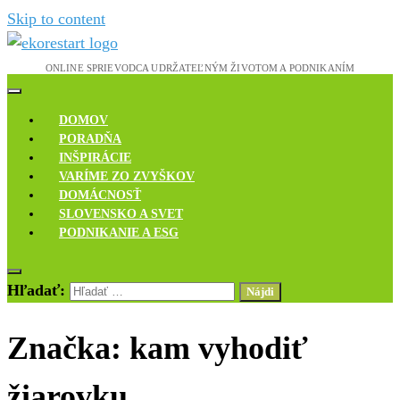
Skip to content
Novinky, rozhovory a inšpirácie
Ekoreštart
DOMOV
PORADŇA
INŠPIRÁCIE
VARÍME ZO ZVYŠKOV
DOMÁCNOSŤ
SLOVENSKO A SVET
PODNIKANIE A ESG
Hľadať:
Značka:
kam vyhodiť
žiarovku