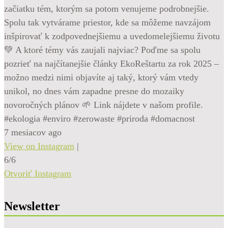
začiatku tém, ktorým sa potom venujeme podrobnejšie.
Spolu tak vytvárame priestor, kde sa môžeme navzájom
inšpirovať k zodpovednejšiemu a uvedomelejšiemu životu
💚 A ktoré témy vás zaujali najviac? Poďme sa spolu
pozrieť na najčítanejšie články EkoReštartu za rok 2025 –
možno medzi nimi objavíte aj taký, ktorý vám vtedy
unikol, no dnes vám zapadne presne do mozaiky
novoročných plánov 🌱 Link nájdete v našom profile.
#ekologia #enviro #zerowaste #priroda #domacnost
7 mesiacov ago
View on Instagram
|
6/6
Otvoriť Instagram
Newsletter