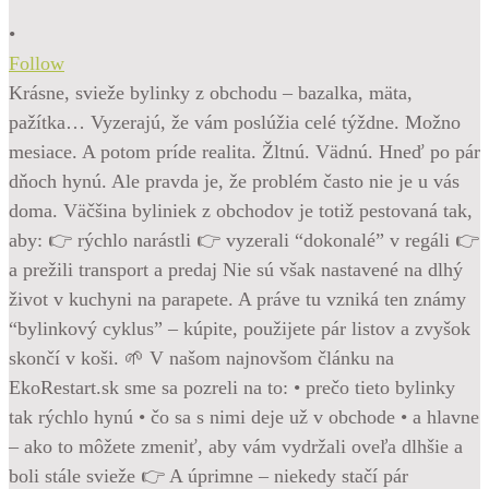
•
Follow
Krásne, svieže bylinky z obchodu – bazalka, mäta,
pažítka… Vyzerajú, že vám poslúžia celé týždne. Možno
mesiace. A potom príde realita. Žltnú. Vädnú. Hneď po pár
dňoch hynú. Ale pravda je, že problém často nie je u vás
doma. Väčšina byliniek z obchodov je totiž pestovaná tak,
aby: 👉 rýchlo narástli 👉 vyzerali “dokonalé” v regáli 👉
a prežili transport a predaj Nie sú však nastavené na dlhý
život v kuchyni na parapete. A práve tu vzniká ten známy
“bylinkový cyklus” – kúpite, použijete pár listov a zvyšok
skončí v koši. 🌱 V našom najnovšom článku na
EkoRestart.sk sme sa pozreli na to: • prečo tieto bylinky
tak rýchlo hynú • čo sa s nimi deje už v obchode • a hlavne
– ako to môžete zmeniť, aby vám vydržali oveľa dlhšie a
boli stále svieže 👉 A úprimne – niekedy stačí pár