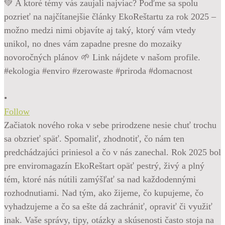
•
Follow
Začiatok nového roka v sebe prirodzene nesie chuť trochu
sa obzrieť späť. Spomaliť, zhodnotiť, čo nám ten
predchádzajúci priniesol a čo v nás zanechal. Rok 2025 bol
pre enviromagazín EkoReštart opäť pestrý, živý a plný
tém, ktoré nás nútili zamýšľať sa nad každodennými
rozhodnutiami. Nad tým, ako žijeme, čo kupujeme, čo
vyhadzujeme a čo sa ešte dá zachrániť, opraviť či využiť
inak. Vaše správy, tipy, otázky a skúsenosti často stoja na