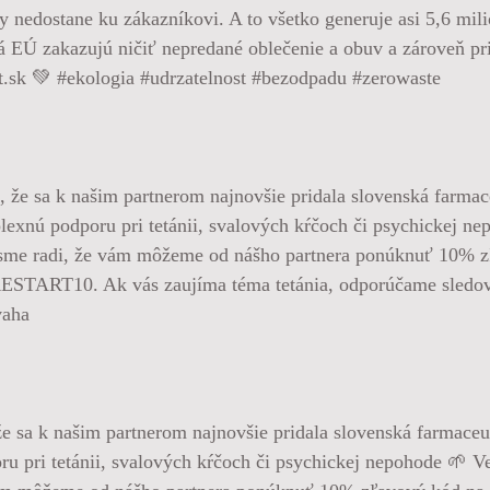
y nedostane ku zákazníkovi. A to všetko generuje asi 5,6 mil
 EÚ zakazujú ničiť nepredané oblečenie a obuv a zároveň pri
rt.sk 💚 #ekologia #udrzatelnost #bezodpadu #zerowaste
e sa k našim partnerom najnovšie pridala slovenská farmace
 tetánii, svalových kŕčoch či psychickej nepohode 🌱 Verím