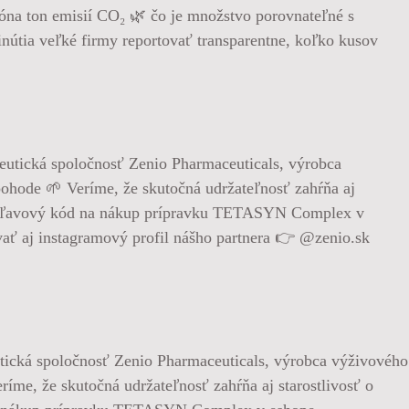
ióna ton emisií CO₂ 🌿 čo je množstvo porovnateľné s
nútia veľké firmy reportovať transparentne, koľko kusov
utická spoločnosť Zenio Pharmaceuticals, výrobca výživového
e, že skutočná udržateľnosť zahŕňa aj starostlivosť o