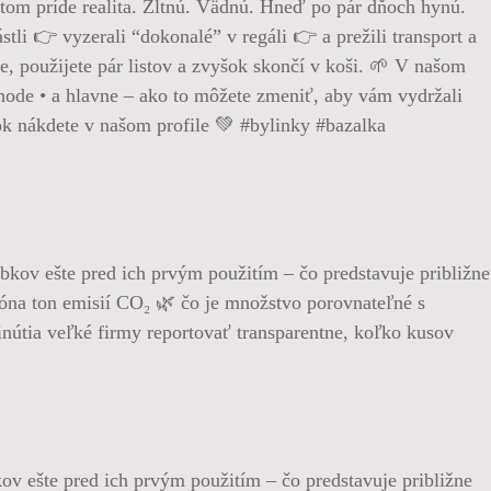
tom príde realita. Žltnú. Vädnú. Hneď po pár dňoch hynú.
tli 👉 vyzerali “dokonalé” v regáli 👉 a prežili transport a
e, použijete pár listov a zvyšok skončí v koši. 🌱 V našom
chode • a hlavne – ako to môžete zmeniť, aby vám vydržali
nok nákdete v našom profile 💚 #bylinky #bazalka
v ešte pred ich prvým použitím – čo predstavuje približne