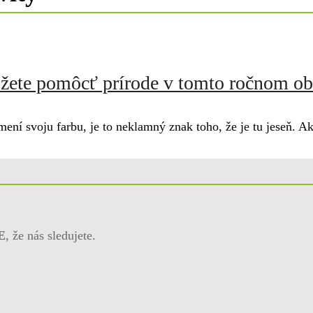
ôžete pomôcť prírode v tomto ročnom o
e mení svoju farbu, je to neklamný znak toho, že je tu jese
E
, že nás sledujete.