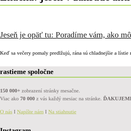
Jeseň je opäť tu: Poradíme vám, ako m
Keď sa večery pomaly predlžujú, rána sú chladnejšie a lísti
rastieme spoločne
150 000+
zobrazení stránky mesačne.
Viac ako
70 000
z vás každý mesiac na stránke.
ĎAKUJEM
O nás
I
Napíšte nám
I
Na stiahnutie
Instagram