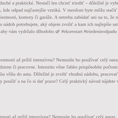
ché a praktické. Nestačí len chcieť triediť – dôležité je vyb
 kde odpad najčastejšie vzniká. V menšom byte môžu stačiť 
iestnosti, komory či garáže. A netreba zabúdať ani na to, že
o nádob potrebujete, aký objem zvoliť a kam ich najlepšie um
ak, aby vám vydržalo dlhodobo 🌿 #ekorestart #triedenieodpad
nosti až príliš intenzívna? Nemusíte ho používať celý naraz.