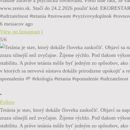
vlastné zdravie a psychickú rovnováhu. Preto sme radi, 
www.zenio.sk. Stačí do 24.2.2026 použiť kód: EKORESTART1
#udrzatelnost #tetania #zerowaste #vyzivovydoplnok #rovno
6 mesiacov ago
View on Instagram
|
5/6
•
Follow
Tetánia je stav, ktorý dokáže človeka zaskočiť. Objaví sa nap
zrazu silnejší než zvyčajne. Žijeme rýchlo. Pod tlakom výkon
stabilitu. A práve tetánia môže byť jedným zo spôsobov, ak