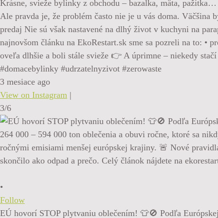
Krásne, svieže bylinky z obchodu – bazalka, mäta, pažítka…
Ale pravda je, že problém často nie je u vás doma. Väčšina by
predaj Nie sú však nastavené na dlhý život v kuchyni na para
najnovšom článku na EkoRestart.sk sme sa pozreli na to: • pr
oveľa dlhšie a boli stále svieže 👉 A úprimne – niekedy stač
#domacebylinky #udrzatelnyzivot #zerowaste
3 mesiace ago
View on Instagram
|
3/6
•
Follow
EÚ hovorí STOP plytvaniu oblečením! 👕🚫 Podľa Európskej k