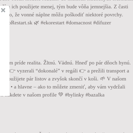
– čím ich použijete menej, tým bude vôňa jemnejšia. Z časti
ť na to, že vonné náplne môžu poškodiť niektoré povrchy.
a EkoRestart.sk 🌿 #ekorestart #domacnost #difuzer