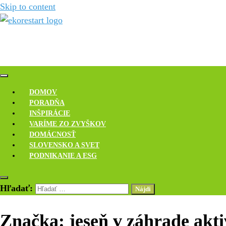
Skip to content
Novinky, rozhovory a inšpirácie
Ekoreštart
DOMOV
PORADŇA
INŠPIRÁCIE
VARÍME ZO ZVYŠKOV
DOMÁCNOSŤ
SLOVENSKO A SVET
PODNIKANIE A ESG
Hľadať:
Značka:
jeseň v záhrade akti