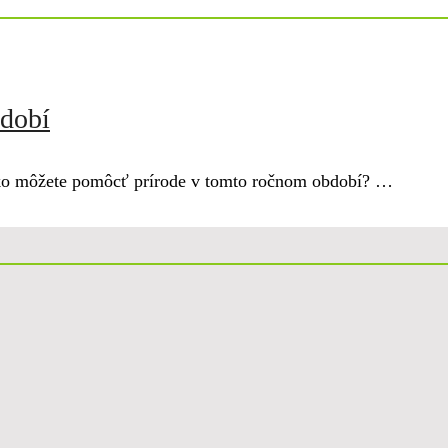
bdobí
ň. Ako môžete pomôcť prírode v tomto ročnom období? …