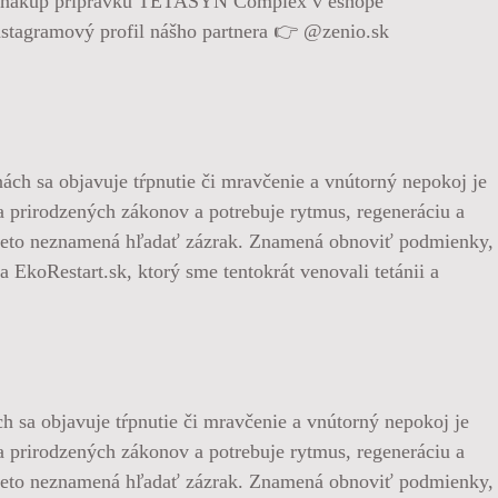
 na nákup prípravku TETASYN Complex v eshope
stagramový profil nášho partnera 👉 @zenio.sk
ch sa objavuje tŕpnutie či mravčenie a vnútorný nepokoj je
ľa prirodzených zákonov a potrebuje rytmus, regeneráciu a
e preto neznamená hľadať zázrak. Znamená obnoviť podmienky,