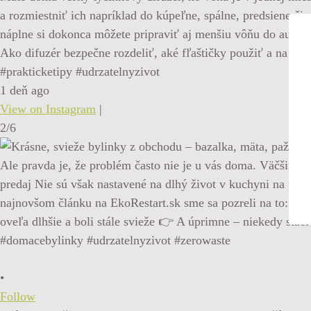
a rozmiestniť ich napríklad do kúpeľne, spálne, predsiene či
náplne si dokonca môžete pripraviť aj menšiu vôňu do auta. 
Ako difuzér bezpečne rozdeliť, aké fľaštičky použiť a na čo
#prakticketipy #udrzatelnyzivot
1 deň ago
View on Instagram
|
2/6
•
Follow