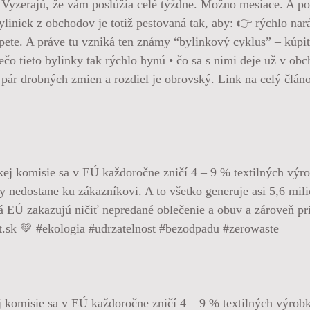
 Vyzerajú, že vám poslúžia celé týždne. Možno mesiace. A po
liniek z obchodov je totiž pestovaná tak, aby: 👉 rýchlo narás
pete. A práve tu vzniká ten známy “bylinkový cyklus” – kúpit
ečo tieto bylinky tak rýchlo hynú • čo sa s nimi deje už v ob
í pár drobných zmien a rozdiel je obrovský. Link na celý člá
omisie sa v EÚ každoročne zničí 4 – 9 % textilných výrobko