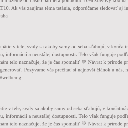
že vám môžeme od nášho partnera ponúknuť 10% zľavový kód
0. Ak vás zaujíma téma tetánia, odporúčame sledovať aj in
vaha
ätie v tele, svaly sa akoby samy od seba sťahujú, v končatiná
u, informácií a neustálej dostupnosti. Telo však funguje pod
o nám telo naznačuje, že je čas spomaliť 💚 Návrat k prírod