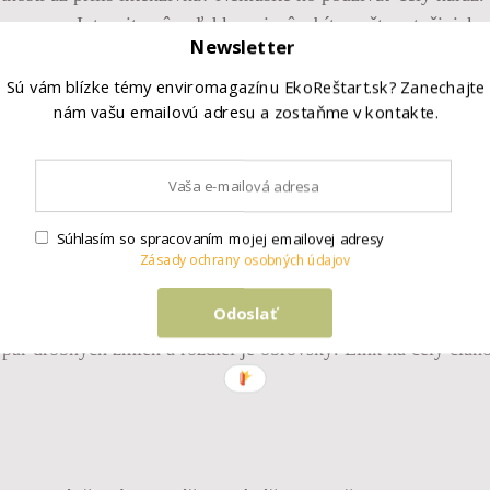
 pracovne. Intenzitu vône ľahko prispôsobíte počtom tyčiniek 
Newsletter
Dôležité je zvoliť vhodnú nádobu, pracovať opatrne a myslie
 si dať pozor? Celý praktický návod nájdete v novom článku n
Sú vám blízke témy enviromagazínu EkoReštart.sk? Zanechajte
nám vašu emailovú adresu a zostaňme v kontakte.
Súhlasím so spracovaním mojej emailovej adresy
Zásady ochrany osobných údajov
Odoslať