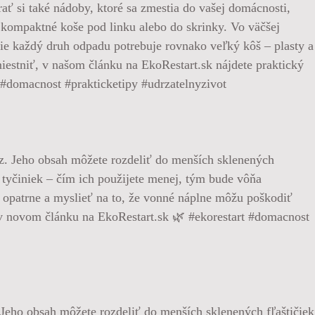
rať si také nádoby, ktoré sa zmestia do vašej domácnosti,
kompaktné koše pod linku alebo do skrinky. Vo väčšej
 nie každý druh odpadu potrebuje rovnako veľký kôš – plasty a
iestniť, v našom článku na EkoRestart.sk nájdete praktický
u #domacnost #prakticketipy #udrzatelnyzivot
 Jeho obsah môžete rozdeliť do menších sklenených fľaštičiek