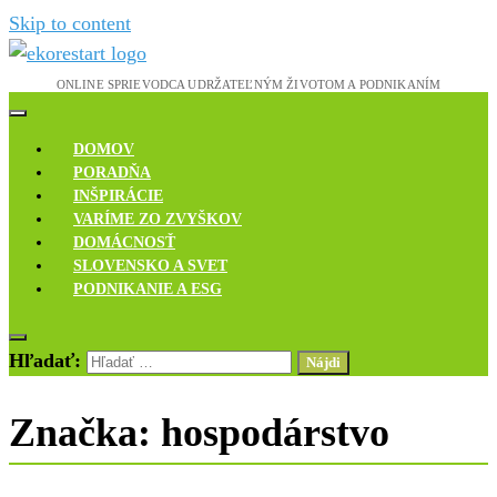
Skip to content
Novinky, rozhovory a inšpirácie
Ekoreštart
DOMOV
PORADŇA
INŠPIRÁCIE
VARÍME ZO ZVYŠKOV
DOMÁCNOSŤ
SLOVENSKO A SVET
PODNIKANIE A ESG
Hľadať:
Značka:
hospodárstvo