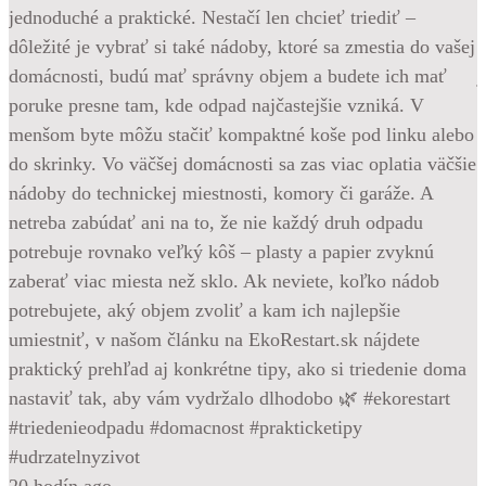
jednoduché a praktické. Nestačí len chcieť triediť –
p
dôležité je vybrať si také nádoby, ktoré sa zmestia do vašej
p
domácnosti, budú mať správny objem a budete ich mať
j
poruke presne tam, kde odpad najčastejšie vzniká. V
m
menšom byte môžu stačiť kompaktné koše pod linku alebo
p
do skrinky. Vo väčšej domácnosti sa zas viac oplatia väčšie
p
nádoby do technickej miestnosti, komory či garáže. A
a
netreba zabúdať ani na to, že nie každý druh odpadu
n
potrebuje rovnako veľký kôš – plasty a papier zvyknú
#
zaberať viac miesta než sklo. Ak neviete, koľko nádob
#
potrebujete, aký objem zvoliť a kam ich najlepšie
2
umiestniť, v našom článku na EkoRestart.sk nájdete
praktický prehľad aj konkrétne tipy, ako si triedenie doma
2
nastaviť tak, aby vám vydržalo dlhodobo 🌿 #ekorestart
#triedenieodpadu #domacnost #prakticketipy
#udrzatelnyzivot
20 hodín ago