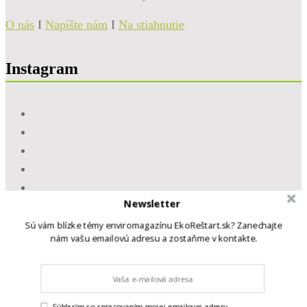
O nás
I
Napíšte nám
I
Na stiahnutie
Instagram
Newsletter
Sú vám blízke témy enviromagazínu EkoReštart.sk? Zanechajte
nám vašu emailovú adresu a zostaňme v kontakte.
Súhlasím so spracovaním mojej emailovej adresy