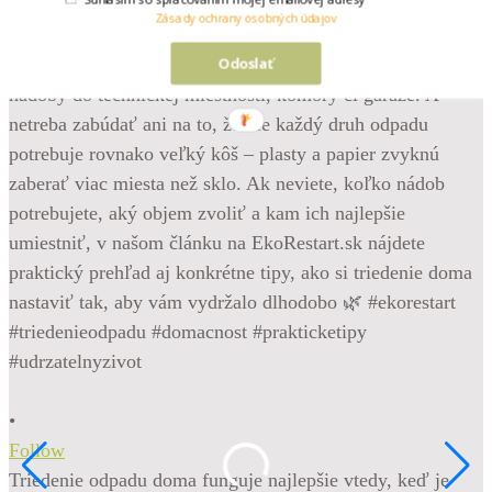
Zásady ochrany osobných údajov
Odoslať
•
M
•
m
Follow
n
Triedenie odpadu doma funguje najlepšie vtedy, keď je
f