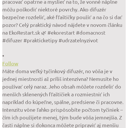
•
Follow
Máte doma veľký tyčinkový difuzér, no vôňa je v
jednej miestnosti až príliš intenzívna? Nemusíte ho
používať celý naraz. Jeho obsah môžete rozdeliť do
menších sklenených fľaštičiek a rozmiestniť ich
napríklad do kúpeľne, spálne, predsiene či pracovne.
Intenzitu vône ľahko prispôsobíte počtom tyčiniek –
čím ich použijete menej, tým bude vôňa jemnejšia. Z
časti náplne si dokonca môžete pripraviť aj menšiu