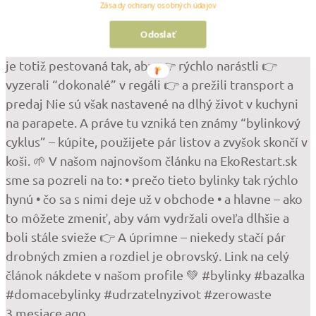
Zásady ochrany osobných údajov
Možno mesiace. A potom príde realita. Žltnú. Vädnú.
Hneď po pár dňoch hynú. Ale pravda je, že problém
Odoslať
často nie je u vás doma. Väčšina byliniek z obchodov
je totiž pestovaná tak, aby: 👉 rýchlo narástli 👉
vyzerali “dokonalé” v regáli 👉 a prežili transport a
predaj Nie sú však nastavené na dlhý život v kuchyni
na parapete. A práve tu vzniká ten známy “bylinkový
cyklus” – kúpite, použijete pár listov a zvyšok skončí v
koši. 🌱 V našom najnovšom článku na EkoRestart.sk
sme sa pozreli na to: • prečo tieto bylinky tak rýchlo
hynú • čo sa s nimi deje už v obchode • a hlavne – ako
to môžete zmeniť, aby vám vydržali oveľa dlhšie a
boli stále svieže 👉 A úprimne – niekedy stačí pár
drobných zmien a rozdiel je obrovský. Link na celý
článok nákdete v našom profile 💚 #bylinky #bazalka
#domacebylinky #udrzatelnyzivot #zerowaste
3 mesiace ago