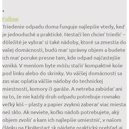
•
Follow
Triedenie odpadu doma funguje najlepšie vtedy, keď
je jednoduché a praktické. Nestačí len chcieť triediť –
dôležité je vybrať si také nádoby, ktoré sa zmestia do
vašej domácnosti, budú mať správny objem a budete
ich mať poruke presne tam, kde odpad najčastejšie
vzniká. V menšom byte môžu stačiť kompaktné koše
pod linku alebo do skrinky. Vo väčšej domácnosti sa
zas viac oplatia väčšie nádoby do technickej
miestnosti, komory či garáže. A netreba zabúdať ani
na to, že nie každý druh odpadu potrebuje rovnako
veľký kôš – plasty a papier zvyknú zaberať viac miesta
než sklo. Ak neviete, koľko nádob potrebujete, aký
objem zvoliť a kam ich najlepšie umiestniť, v našom
článku na EkoRestart.sk nájdete praktický prehľad aj