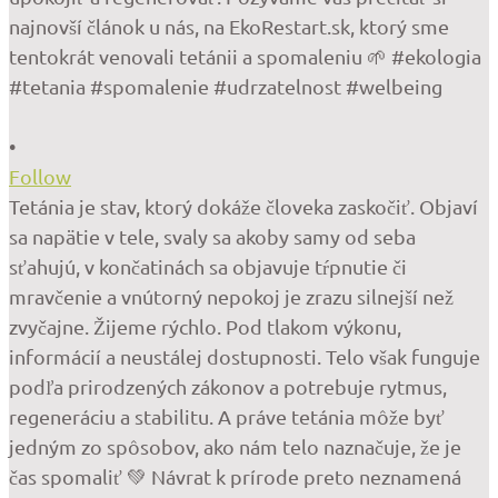
•
Follow
Tetánia je stav, ktorý dokáže človeka zaskočiť. Objaví
sa napätie v tele, svaly sa akoby samy od seba
sťahujú, v končatinách sa objavuje tŕpnutie či
mravčenie a vnútorný nepokoj je zrazu silnejší než
zvyčajne. Žijeme rýchlo. Pod tlakom výkonu,
informácií a neustálej dostupnosti. Telo však funguje
podľa prirodzených zákonov a potrebuje rytmus,
regeneráciu a stabilitu. A práve tetánia môže byť
jedným zo spôsobov, ako nám telo naznačuje, že je
čas spomaliť 💚 Návrat k prírode preto neznamená