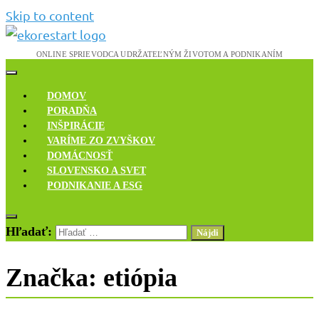
Skip to content
Novinky, rozhovory a inšpirácie
Ekoreštart
DOMOV
PORADŇA
INŠPIRÁCIE
VARÍME ZO ZVYŠKOV
DOMÁCNOSŤ
SLOVENSKO A SVET
PODNIKANIE A ESG
Hľadať:
Značka:
etiópia