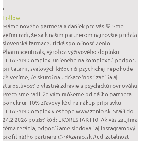
•
Follow
Máme nového partnera a darček pre vás 💚 Sme
veľmi radi, že sa k našim partnerom najnovšie pridala
slovenská farmaceutická spoločnosť Zenio
Pharmaceuticals, výrobca výživového doplnku
TETASYN Complex, určeného na komplexnú podporu
pri tetánii, svalových kŕčoch či psychickej nepohode
🌱 Veríme, že skutočná udržateľnosť zahŕňa aj
starostlivosť o vlastné zdravie a psychickú rovnováhu.
Preto sme radi, že vám môžeme od nášho partnera
ponúknuť 10% zľavový kód na nákup prípravku
TETASYN Complex v eshope www.zenio.sk. Stačí do
24.2.2026 použiť kód: EKORESTART10. Ak vás zaujíma
téma tetánia, odporúčame sledovať aj instagramový
profil nášho partnera 👉 @zenio.sk #udrzatelnost