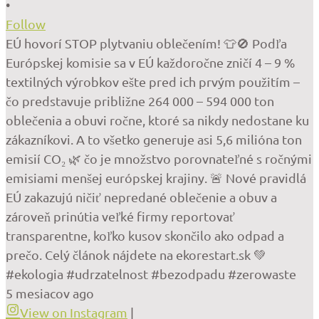
•
Follow
EÚ hovorí STOP plytvaniu oblečením! 👕🚫 Podľa
Európskej komisie sa v EÚ každoročne zničí 4 – 9 %
textilných výrobkov ešte pred ich prvým použitím –
čo predstavuje približne 264 000 – 594 000 ton
oblečenia a obuvi ročne, ktoré sa nikdy nedostane ku
zákazníkovi. A to všetko generuje asi 5,6 milióna ton
emisií CO₂ 🌿 čo je množstvo porovnateľné s ročnými
emisiami menšej európskej krajiny. 🚨 Nové pravidlá
EÚ zakazujú ničiť nepredané oblečenie a obuv a
zároveň prinútia veľké firmy reportovať
transparentne, koľko kusov skončilo ako odpad a
prečo. Celý článok nájdete na ekorestart.sk 💚
#ekologia #udrzatelnost #bezodpadu #zerowaste
5 mesiacov ago
View on Instagram
|