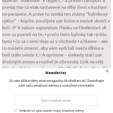
Newsletter
Sú vám blízke témy enviromagazínu EkoReštart.sk? Zanechajte
nám vašu emailovú adresu a zostaňme v kontakte.
•
Follow
Krásne, svieže bylinky z obchodu – bazalka, mäta,
pažítka… Vyzerajú, že vám poslúžia celé týždne.
Súhlasím so spracovaním mojej emailovej adresy