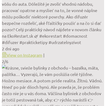
vôňu do auta. Dôležité je zvoliť vhodnú nádobu,
pracovať opatrne a myslieť na to, že vonné náplne
môžu poškodiť niektoré povrchy. Ako difuzér
bezpečne rozdeliť, aké fľaštičky použiť a na čo si dať
pozor? Celý praktický návod nájdete v novom článku
na EkoRestart.sk 🌿 #ekorestart #domacnost
#difuzer #prakticketipy #udrzatelnyzivot
2 dni ago
View on Instagram
|
2/6