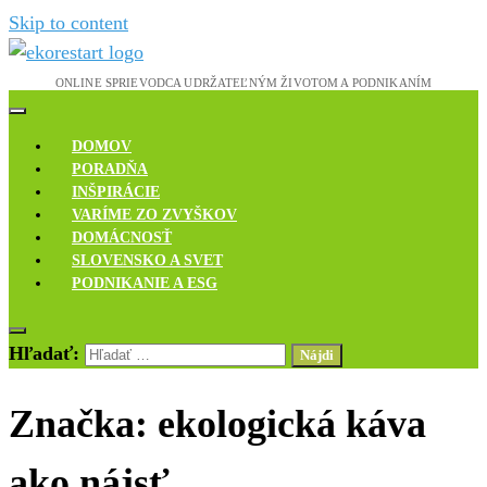
Skip to content
Novinky, rozhovory a inšpirácie
Ekoreštart
DOMOV
PORADŇA
INŠPIRÁCIE
VARÍME ZO ZVYŠKOV
DOMÁCNOSŤ
SLOVENSKO A SVET
PODNIKANIE A ESG
Hľadať:
Značka:
ekologická káva
ako nájsť