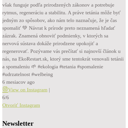
však funguje podľa prirodzených zákonov a potrebuje
rytmus, regeneráciu a stabilitu. A práve tetánia môže byť
jedným zo spôsobov, ako nám telo naznačuje, že je čas
spomaliť 💚 Návrat k prírode preto neznamená hľadať
zázrak. Znamená obnoviť podmienky, v ktorých sa
nervová sústava dokáže prirodzene upokojiť a
regenerovať. Pozývame vás prečítať si najnovší článok u
nás, na EkoRestart.sk, ktorý sme tentokrát venovali tetánii
a spomaleniu 🌱 #ekologia #tetania #spomalenie
#udrzatelnost #welbeing
6 mesiacov ago
View on Instagram
|
6/6
Otvoriť Instagram
Newsletter