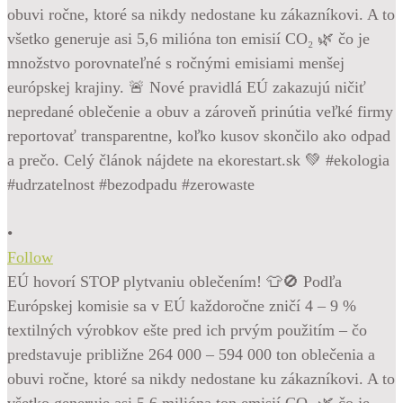
•
Follow
EÚ hovorí STOP plytvaniu oblečením! 👕🚫 Podľa
Európskej komisie sa v EÚ každoročne zničí 4 – 9 %
textilných výrobkov ešte pred ich prvým použitím – čo
predstavuje približne 264 000 – 594 000 ton oblečenia a
obuvi ročne, ktoré sa nikdy nedostane ku zákazníkovi. A to
všetko generuje asi 5,6 milióna ton emisií CO₂ 🌿 čo je