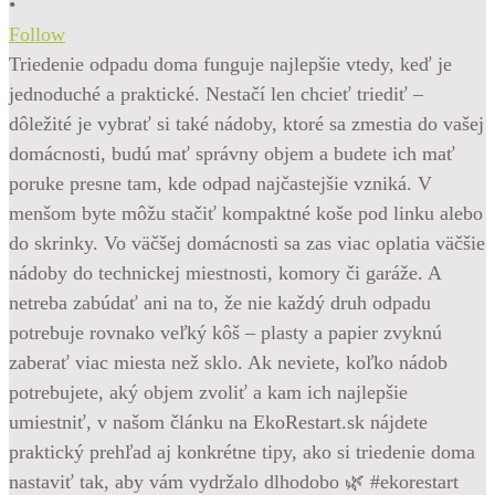
•
Follow
Triedenie odpadu doma funguje najlepšie vtedy, keď je
jednoduché a praktické. Nestačí len chcieť triediť –
dôležité je vybrať si také nádoby, ktoré sa zmestia do vašej
domácnosti, budú mať správny objem a budete ich mať
poruke presne tam, kde odpad najčastejšie vzniká. V
menšom byte môžu stačiť kompaktné koše pod linku alebo
do skrinky. Vo väčšej domácnosti sa zas viac oplatia väčšie
nádoby do technickej miestnosti, komory či garáže. A
netreba zabúdať ani na to, že nie každý druh odpadu
potrebuje rovnako veľký kôš – plasty a papier zvyknú
zaberať viac miesta než sklo. Ak neviete, koľko nádob
potrebujete, aký objem zvoliť a kam ich najlepšie
umiestniť, v našom článku na EkoRestart.sk nájdete
praktický prehľad aj konkrétne tipy, ako si triedenie doma
nastaviť tak, aby vám vydržalo dlhodobo 🌿 #ekorestart