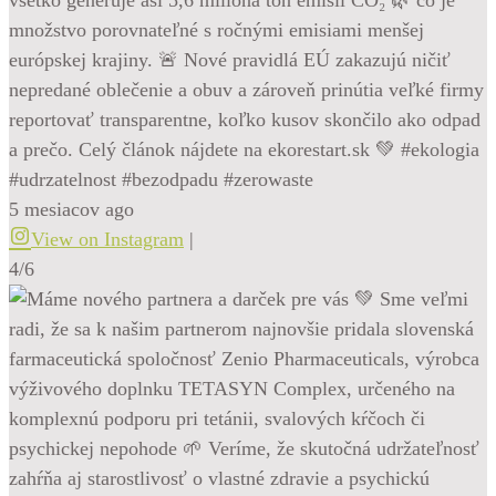
množstvo porovnateľné s ročnými emisiami menšej
európskej krajiny. 🚨 Nové pravidlá EÚ zakazujú ničiť
nepredané oblečenie a obuv a zároveň prinútia veľké firmy
reportovať transparentne, koľko kusov skončilo ako odpad
a prečo. Celý článok nájdete na ekorestart.sk 💚 #ekologia
#udrzatelnost #bezodpadu #zerowaste
5 mesiacov ago
View on Instagram
|
4/6