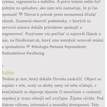
•
Follow
Tetánia je stav, ktorý dokáže človeka zaskočiť. Objaví sa
napätie v tele, svaly sa akoby samy od seba sťahujú, v
končatinách sa objavuje tŕpnutie či mravčenie a vnútorný
nepokoj je zrazu silnejší než zvyčajne. Žijeme rýchlo. Pod
tlakom výkonu, informácií a neustálej dostupnosti. Telo