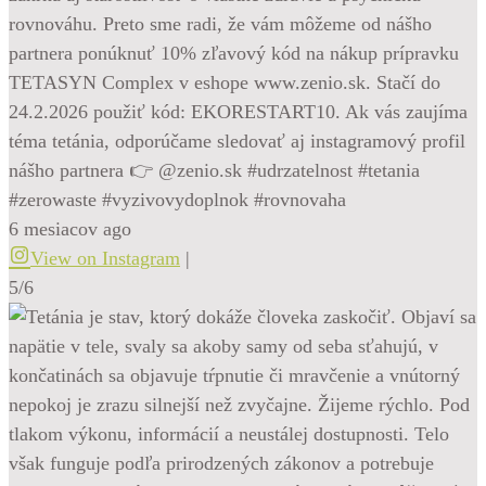
rovnováhu. Preto sme radi, že vám môžeme od nášho
partnera ponúknuť 10% zľavový kód na nákup prípravku
TETASYN Complex v eshope www.zenio.sk. Stačí do
24.2.2026 použiť kód: EKORESTART10. Ak vás zaujíma
téma tetánia, odporúčame sledovať aj instagramový profil
nášho partnera 👉 @zenio.sk #udrzatelnost #tetania
#zerowaste #vyzivovydoplnok #rovnovaha
6 mesiacov ago
View on Instagram
|
5/6