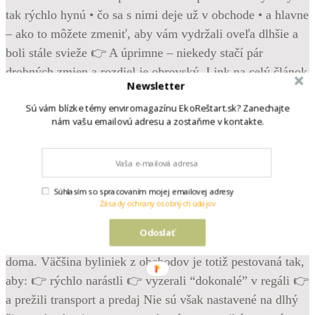
Newsletter
Sú vám blízke témy enviromagazínu EkoReštart.sk? Zanechajte
nám vašu emailovú adresu a zostaňme v kontakte.
•
Follow
Krásne, svieže bylinky z obchodu – bazalka, mäta,
Súhlasím so spracovaním mojej emailovej adresy
pažítka… Vyzerajú, že vám poslúžia celé týždne. Možno
Zásady ochrany osobných údajov
mesiace. A potom príde realita. Žltnú. Vädnú. Hneď po pár
Odoslať
dňoch hynú. Ale pravda je, že problém často nie je u vás
doma. Väčšina byliniek z obchodov je totiž pestovaná tak,
aby: 👉 rýchlo narástli 👉 vyzerali “dokonalé” v regáli 👉
a prežili transport a predaj Nie sú však nastavené na dlhý