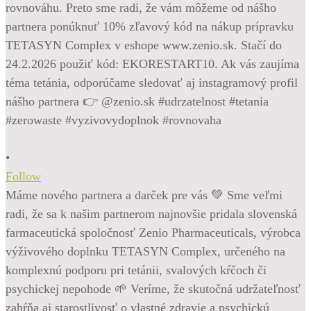
•
Follow
Máme nového partnera a darček pre vás 💚 Sme veľmi
radi, že sa k našim partnerom najnovšie pridala slovenská
farmaceutická spoločnosť Zenio Pharmaceuticals, výrobca
výživového doplnku TETASYN Complex, určeného na
komplexnú podporu pri tetánii, svalových kŕčoch či
psychickej nepohode 🌱 Veríme, že skutočná udržateľnosť
zahŕňa aj starostlivosť o vlastné zdravie a psychickú