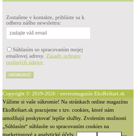
Zostaňme v kontakte, prihláste sa k
odberu nášho newslettra:
Súhlasím so spracovaním mojej
emailovej adresy.
Zásady ochrany
osobných údajov
ODOBERAŤ
Copyright © 2019-2026 / enviromagazín EkoReštart.sk
Vážime si vaše súkromie! Na stránkach online magazínu
EkoReštart.sk pracujeme s tzv. cookies, ktoré nám
umožňujú poskytovať lepšie služby. Zvolením možnosti
„Súhlasím“ súhlasíte so spracovaním cookies na
marketingové a analytické účely.
Súhlasím
Nesúhlasím