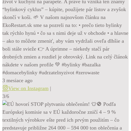
život v kuchyni na parapete. A práve tu vzniká ten známy
“bylinkový cyklus” – kúpite, použijete pár listov a zvyšok
skončí v koši. 🌱 V našom najnovšom článku na
EkoRestart.sk sme sa pozreli na to: • prečo tieto bylinky
tak rýchlo hynú • čo sa s nimi deje už v obchode • a hlavne
– ako to môžete zmeniť, aby vám vydržali oveľa dlhšie a
boli stále svieže 👉 A úprimne – niekedy stačí pár
drobných zmien a rozdiel je obrovský. Link na celý článok
nákdete v našom profile 💚 #bylinky #bazalka
#domacebylinky #udrzatelnyzivot #zerowaste
3 mesiace ago
View on Instagram
|
3/6