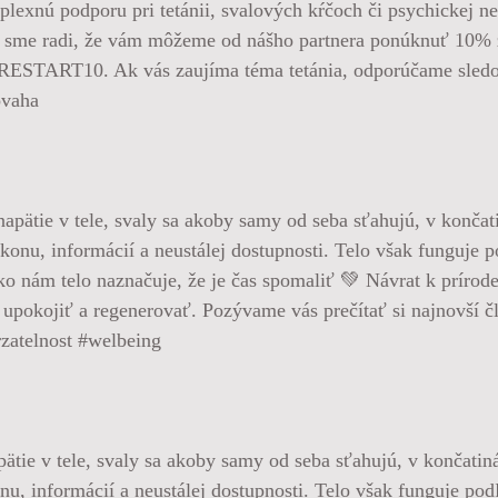
ú podporu pri tetánii, svalových kŕčoch či psychickej nep
Preto sme radi, že vám môžeme od nášho partnera ponúknuť 
RESTART10. Ak vás zaujíma téma tetánia, odporúčame sledov
ovaha
pätie v tele, svaly sa akoby samy od seba sťahujú, v končatin
nu, informácií a neustálej dostupnosti. Telo však funguje po