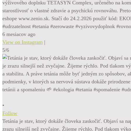
výživového doplnku TETASYN Complex, určeného na komplexn
starostlivosť o vlastné zdravie a psychickú rovnováhu. 
eshope www.zenio.sk. Stačí do 24.2.2026 použiť kód: EKO
#udrzatelnost #tetania #zerowaste #vyzivovydoplnok #rovn
6 mesiacov ago
View on Instagram
|
5/6
•
Follow
Tetánia je stav, ktorý dokáže človeka zaskočiť. Objaví sa na
zrazu silnejší než zvyčajne. Žijeme rýchlo. Pod tlakom výko