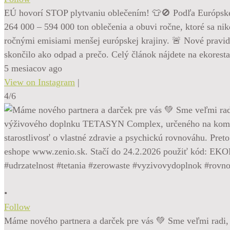
EÚ hovorí STOP plytvaniu oblečením! 👕🚫 Podľa Európskej 
264 000 – 594 000 ton oblečenia a obuvi ročne, ktoré sa ni
ročnými emisiami menšej európskej krajiny. 🚨 Nové pravidl
skončilo ako odpad a prečo. Celý článok nájdete na ekorest
5 mesiacov ago
View on Instagram
|
4/6
•
Follow
Máme nového partnera a darček pre vás 💚 Sme veľmi radi, 