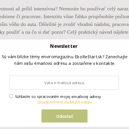
stnosti až príliš intenzívna? Nemusíte ho používať celý nara
predsiene či pracovne. Intenzitu vône ľahko prispôsobíte počt
enšiu vôňu do auta. Dôležité je zvoliť vhodnú nádobu, pracov
čky použiť a na čo si dať pozor? Celý praktický návod nájdet
Newsletter
Sú vám blízke témy enviromagazínu EkoReštart.sk? Zanechajte
nám vašu emailovú adresu a zostaňme v kontakte.
Súhlasím so spracovaním mojej emailovej adresy
Zásady ochrany osobných údajov
Odoslať