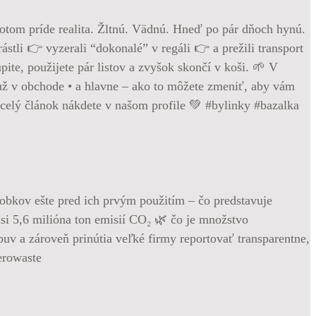
otom príde realita. Žltnú. Vädnú. Hneď po pár dňoch hynú.
ástli 👉 vyzerali “dokonalé” v regáli 👉 a prežili transport
ite, použijete pár listov a zvyšok skončí v koši. 🌱 V
e už v obchode • a hlavne – ako to môžete zmeniť, aby vám
a celý článok nákdete v našom profile 💚 #bylinky #bazalka