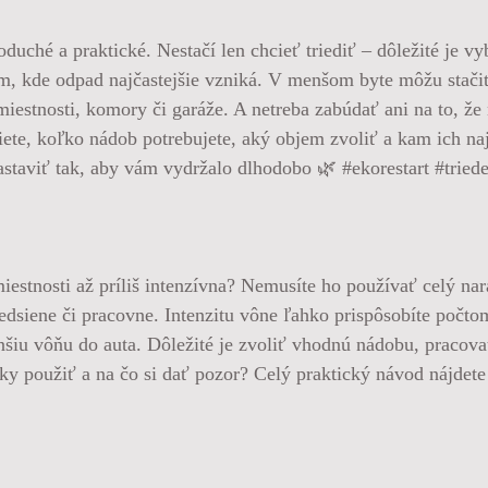
uché a praktické. Nestačí len chcieť triediť – dôležité je vy
, kde odpad najčastejšie vzniká. V menšom byte môžu stačiť
miestnosti, komory či garáže. A netreba zabúdať ani na to, ž
iete, koľko nádob potrebujete, aký objem zvoliť a kam ich na
 nastaviť tak, aby vám vydržalo dlhodobo 🌿 #ekorestart #tri