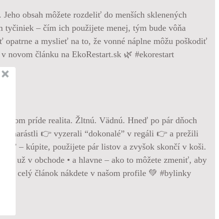
z. Jeho obsah môžete rozdeliť do menších sklenených
om tyčiniek – čím ich použijete menej, tým bude vôňa
ať opatrne a myslieť na to, že vonné náplne môžu poškodiť
e v novom článku na EkoRestart.sk 🌿 #ekorestart