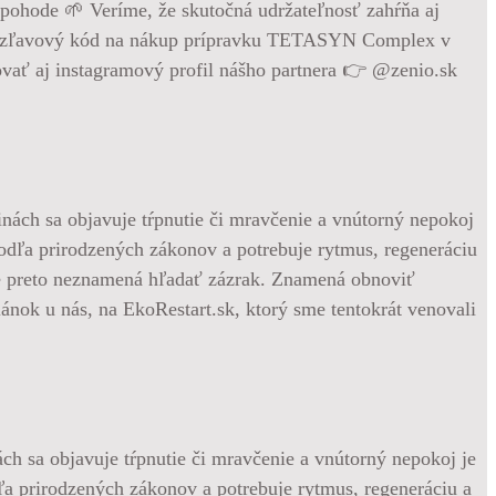
ohode 🌱 Veríme, že skutočná udržateľnosť zahŕňa aj
10% zľavový kód na nákup prípravku TETASYN Complex v
ať aj instagramový profil nášho partnera 👉 @zenio.sk
ách sa objavuje tŕpnutie či mravčenie a vnútorný nepokoj je
dľa prirodzených zákonov a potrebuje rytmus, regeneráciu a