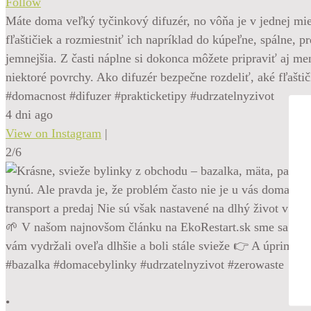
Follow
Máte doma veľký tyčinkový difuzér, no vôňa je v jednej mie
fľaštičiek a rozmiestniť ich napríklad do kúpeľne, spálne, 
jemnejšia. Z časti náplne si dokonca môžete pripraviť aj m
niektoré povrchy. Ako difuzér bezpečne rozdeliť, aké fľašti
#domacnost #difuzer #prakticketipy #udrzatelnyzivot
4 dni ago
View on Instagram
|
2/6
•