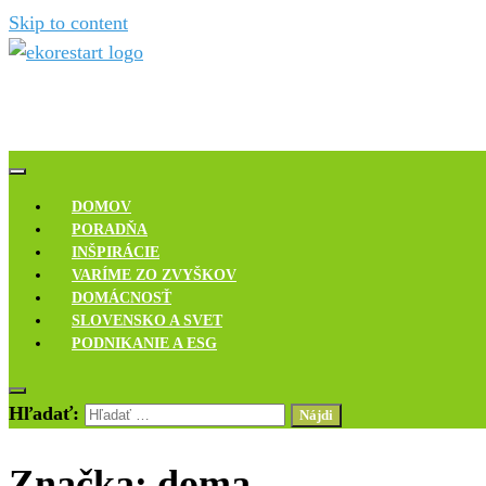
Skip to content
Novinky, rozhovory a inšpirácie
Ekoreštart
DOMOV
PORADŇA
INŠPIRÁCIE
VARÍME ZO ZVYŠKOV
DOMÁCNOSŤ
SLOVENSKO A SVET
PODNIKANIE A ESG
Hľadať:
Značka:
doma