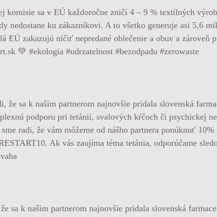
komisie sa v EÚ každoročne zničí 4 – 9 % textilných výrobk
kdy nedostane ku zákazníkovi. A to všetko generuje asi 5,6 m
á EÚ zakazujú ničiť nepredané oblečenie a obuv a zároveň pr
art.sk 💚 #ekologia #udrzatelnost #bezodpadu #zerowaste
že sa k našim partnerom najnovšie pridala slovenská farmace