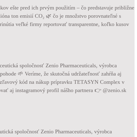
ov ešte pred ich prvým použitím – čo predstavuje približne
ilióna ton emisií CO₂ 🌿 čo je množstvo porovnateľné s
inútia veľké firmy reportovať transparentne, koľko kusov
utická spoločnosť Zenio Pharmaceuticals, výrobca