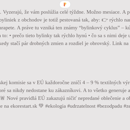
… Vyzerajú, že vám poslúžia celé týždne. Možno mesiace. A p
yliniek z obchodov je totiž pestovaná tak, aby: 👉 rýchlo nar
arapete. A práve tu vzniká ten známy “bylinkový cyklus” – kúp
to: • prečo tieto bylinky tak rýchlo hynú • čo sa s nimi dej
ekedy stačí pár drobných zmien a rozdiel je obrovský. Link n