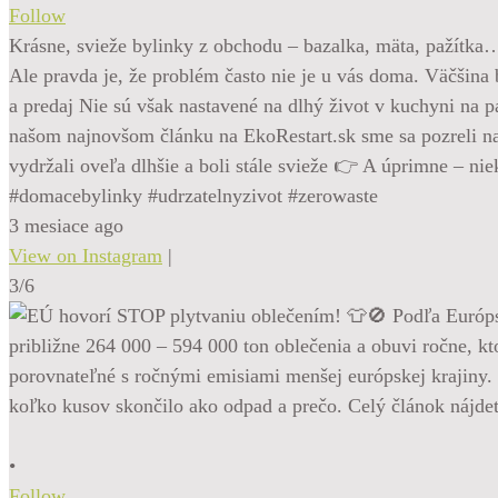
Follow
Krásne, svieže bylinky z obchodu – bazalka, mäta, pažítka
Ale pravda je, že problém často nie je u vás doma. Väčšina b
a predaj Nie sú však nastavené na dlhý život v kuchyni na p
našom najnovšom článku na EkoRestart.sk sme sa pozreli na 
vydržali oveľa dlhšie a boli stále svieže 👉 A úprimne – ni
#domacebylinky #udrzatelnyzivot #zerowaste
3 mesiace ago
View on Instagram
|
3/6
•
Follow