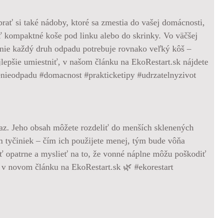
brať si také nádoby, ktoré sa zmestia do vašej domácnosti,
 kompaktné koše pod linku alebo do skrinky. Vo väčšej
e nie každý druh odpadu potrebuje rovnako veľký kôš –
jlepšie umiestniť, v našom článku na EkoRestart.sk nájdete
edenieodpadu #domacnost #prakticketipy #udrzatelnyzivot