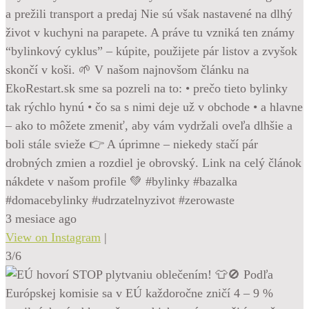
a prežili transport a predaj Nie sú však nastavené na dlhý
život v kuchyni na parapete. A práve tu vzniká ten známy
“bylinkový cyklus” – kúpite, použijete pár listov a zvyšok
skončí v koši. 🌱 V našom najnovšom článku na
EkoRestart.sk sme sa pozreli na to: • prečo tieto bylinky
tak rýchlo hynú • čo sa s nimi deje už v obchode • a hlavne
– ako to môžete zmeniť, aby vám vydržali oveľa dlhšie a
boli stále svieže 👉 A úprimne – niekedy stačí pár
drobných zmien a rozdiel je obrovský. Link na celý článok
nákdete v našom profile 💚 #bylinky #bazalka
#domacebylinky #udrzatelnyzivot #zerowaste
3 mesiace ago
View on Instagram
|
3/6