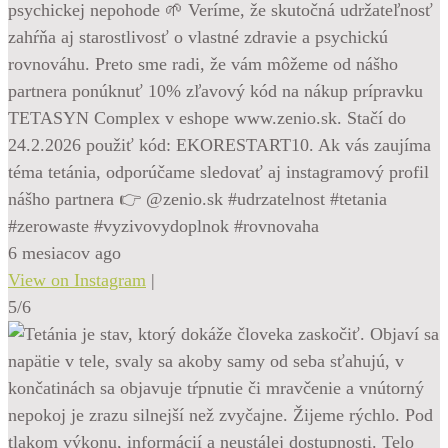
psychickej nepohode 🌱 Veríme, že skutočná udržateľnosť
zahŕňa aj starostlivosť o vlastné zdravie a psychickú
rovnováhu. Preto sme radi, že vám môžeme od nášho
partnera ponúknuť 10% zľavový kód na nákup prípravku
TETASYN Complex v eshope www.zenio.sk. Stačí do
24.2.2026 použiť kód: EKORESTART10. Ak vás zaujíma
téma tetánia, odporúčame sledovať aj instagramový profil
nášho partnera 👉 @zenio.sk #udrzatelnost #tetania
#zerowaste #vyzivovydoplnok #rovnovaha
6 mesiacov ago
View on Instagram
|
5/6