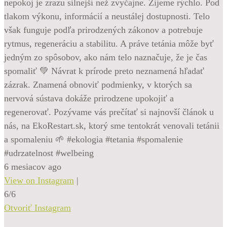
nepokoj je zrazu silnejší než zvyčajne. Žijeme rýchlo. Pod
tlakom výkonu, informácií a neustálej dostupnosti. Telo
však funguje podľa prirodzených zákonov a potrebuje
rytmus, regeneráciu a stabilitu. A práve tetánia môže byť
jedným zo spôsobov, ako nám telo naznačuje, že je čas
spomaliť 💚 Návrat k prírode preto neznamená hľadať
zázrak. Znamená obnoviť podmienky, v ktorých sa
nervová sústava dokáže prirodzene upokojiť a
regenerovať. Pozývame vás prečítať si najnovší článok u
nás, na EkoRestart.sk, ktorý sme tentokrát venovali tetánii
a spomaleniu 🌱 #ekologia #tetania #spomalenie
#udrzatelnost #welbeing
6 mesiacov ago
View on Instagram
|
6/6
Otvoriť Instagram