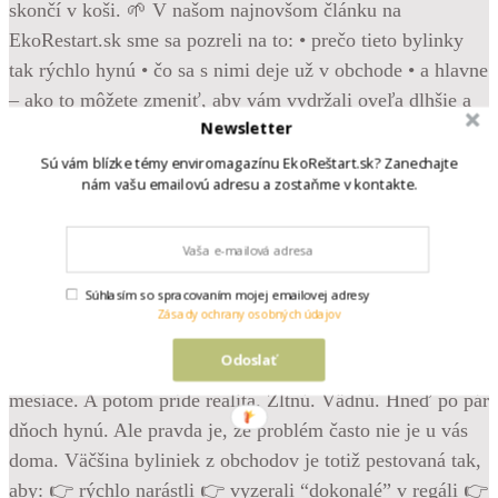
Newsletter
Sú vám blízke témy enviromagazínu EkoReštart.sk? Zanechajte
nám vašu emailovú adresu a zostaňme v kontakte.
•
Súhlasím so spracovaním mojej emailovej adresy
Follow
Zásady ochrany osobných údajov
Krásne, svieže bylinky z obchodu – bazalka, mäta,
Odoslať
pažítka… Vyzerajú, že vám poslúžia celé týždne. Možno
mesiace. A potom príde realita. Žltnú. Vädnú. Hneď po pár
dňoch hynú. Ale pravda je, že problém často nie je u vás
doma. Väčšina byliniek z obchodov je totiž pestovaná tak,
aby: 👉 rýchlo narástli 👉 vyzerali “dokonalé” v regáli 👉