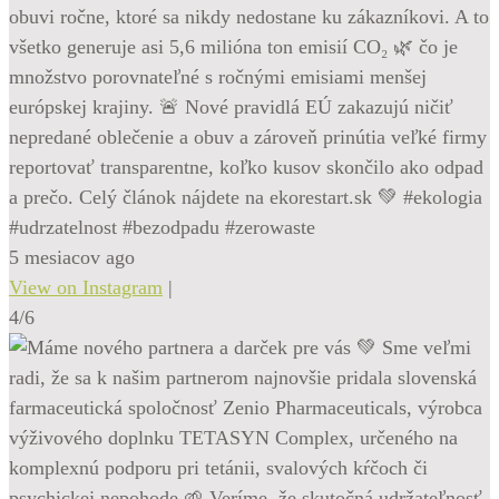
obuvi ročne, ktoré sa nikdy nedostane ku zákazníkovi. A to
všetko generuje asi 5,6 milióna ton emisií CO₂ 🌿 čo je
množstvo porovnateľné s ročnými emisiami menšej
európskej krajiny. 🚨 Nové pravidlá EÚ zakazujú ničiť
nepredané oblečenie a obuv a zároveň prinútia veľké firmy
reportovať transparentne, koľko kusov skončilo ako odpad
a prečo. Celý článok nájdete na ekorestart.sk 💚 #ekologia
#udrzatelnost #bezodpadu #zerowaste
5 mesiacov ago
View on Instagram
|
4/6