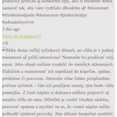
praktický prehľad aj konkrétne tipy, ako si triedenie doma
nastaviť tak, aby vám vydržalo dlhodobo 🌿 #ekorestart
#triedenieodpadu #domacnost #prakticketipy
#udrzatelnyzivot
3 dni ago
View on Instagram
|
1/6