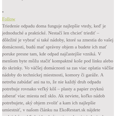
•
Follow
Triedenie odpadu doma funguje najlepšie vtedy, keď je
jednoduché a praktické. Nestačí len chcieť triediť –
dôležité je vybrať si také nádoby, ktoré sa zmestia do vašej
domácnosti, budú mať správny objem a budete ich mať
poruke presne tam, kde odpad najčastejšie vzniká. V
menšom byte môžu stačiť kompaktné koše pod linku alebo
do skrinky. Vo väčšej domácnosti sa zas viac oplatia väčšie
nádoby do technickej miestnosti, komory či garáže. A
netreba zabúdať ani na to, že nie každý druh odpadu
potrebuje rovnako veľký kôš – plasty a papier zvyknú
zaberať viac miesta než sklo. Ak neviete, koľko nádob
potrebujete, aký objem zvoliť a kam ich najlepšie
umiestniť, v našom článku na EkoRestart.sk nájdete