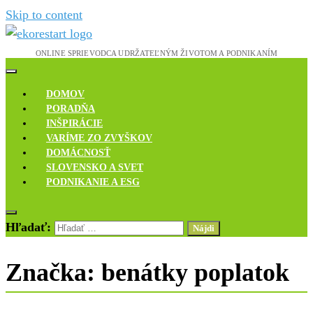
Skip to content
Novinky, rozhovory a inšpirácie
Ekoreštart
DOMOV
PORADŇA
INŠPIRÁCIE
VARÍME ZO ZVYŠKOV
DOMÁCNOSŤ
SLOVENSKO A SVET
PODNIKANIE A ESG
Hľadať:
Značka:
benátky poplatok