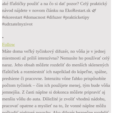
•
Follow
Máte doma veľký tyčinkový difuzér, no vôňa je v jednej
miestnosti až príliš intenzívna? Nemusíte ho používať celý
naraz. Jeho obsah môžete rozdeliť do menších sklenených
fľaštičiek a rozmiestniť ich napríklad do kúpeľne, spálne,
predsiene či pracovne. Intenzitu vône ľahko prispôsobíte
počtom tyčiniek – čím ich použijete menej, tým bude vôňa
jemnejšia. Z časti náplne si dokonca môžete pripraviť aj
menšiu vôňu do auta. Dôležité je zvoliť vhodnú nádobu,
pracovať opatrne a myslieť na to, že vonné náplne môžu
poškodiť niektoré povrchy. Ako difuzér bezpečne rozdeliť,