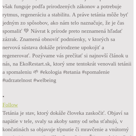
•
Follow
Tetánia je stav, ktorý dokáže človeka zaskočiť. Objaví sa
napätie v tele, svaly sa akoby samy od seba sťahujú, v
končatinách sa objavuje tŕpnutie či mravčenie a vnútorný