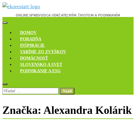
Skip
to
content
Novinky, rozhovory a inšpirácie
Ekoreštart
DOMOV
PORADŇA
INŠPIRÁCIE
VARÍME ZO ZVYŠKOV
DOMÁCNOSŤ
SLOVENSKO A SVET
PODNIKANIE A ESG
Hľadať:
Značka:
Alexandra Kolárik