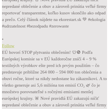
•
Follow
EÚ hovorí STOP plytvaniu oblečením! 👕🚫 Podľa
Európskej komisie sa v EÚ každoročne zničí 4 – 9 %
textilných výrobkov ešte pred ich prvým použitím – čo
predstavuje približne 264 000 – 594 000 ton oblečenia a
obuvi ročne, ktoré sa nikdy nedostane ku zákazníkovi. A to
všetko generuje asi 5,6 milióna ton emisií CO₂ 🌿 čo je
množstvo porovnateľné s ročnými emisiami menšej
európskej krajiny. 🚨 Nové pravidlá EÚ zakazujú ničiť
nepredané oblečenie a obuv a zároveň prinútia veľké firmy