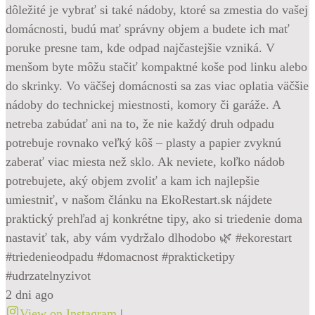
dôležité je vybrať si také nádoby, ktoré sa zmestia do vašej
domácnosti, budú mať správny objem a budete ich mať
poruke presne tam, kde odpad najčastejšie vzniká. V
menšom byte môžu stačiť kompaktné koše pod linku alebo
do skrinky. Vo väčšej domácnosti sa zas viac oplatia väčšie
nádoby do technickej miestnosti, komory či garáže. A
netreba zabúdať ani na to, že nie každý druh odpadu
potrebuje rovnako veľký kôš – plasty a papier zvyknú
zaberať viac miesta než sklo. Ak neviete, koľko nádob
potrebujete, aký objem zvoliť a kam ich najlepšie
umiestniť, v našom článku na EkoRestart.sk nájdete
praktický prehľad aj konkrétne tipy, ako si triedenie doma
nastaviť tak, aby vám vydržalo dlhodobo 🌿 #ekorestart
#triedenieodpadu #domacnost #prakticketipy
#udrzatelnyzivot
2 dni ago
View on Instagram
|