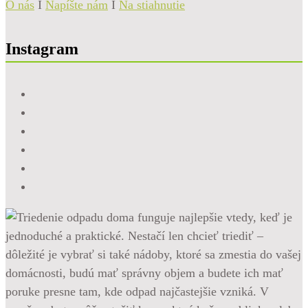
O nás
I
Napíšte nám
I
Na stiahnutie
Instagram