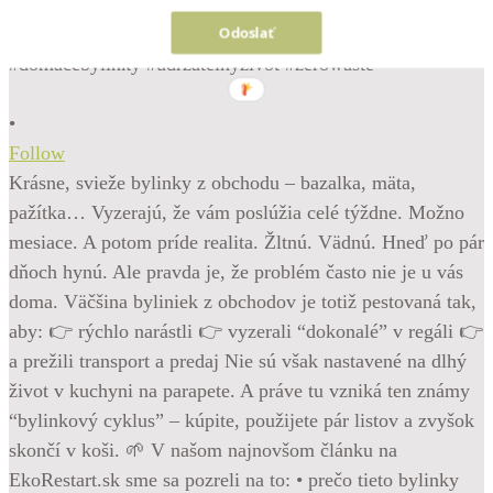
Odoslať
•
Follow
Krásne, svieže bylinky z obchodu – bazalka, mäta,
pažítka… Vyzerajú, že vám poslúžia celé týždne. Možno
mesiace. A potom príde realita. Žltnú. Vädnú. Hneď po pár
dňoch hynú. Ale pravda je, že problém často nie je u vás
doma. Väčšina byliniek z obchodov je totiž pestovaná tak,
aby: 👉 rýchlo narástli 👉 vyzerali “dokonalé” v regáli 👉
a prežili transport a predaj Nie sú však nastavené na dlhý
život v kuchyni na parapete. A práve tu vzniká ten známy
“bylinkový cyklus” – kúpite, použijete pár listov a zvyšok
skončí v koši. 🌱 V našom najnovšom článku na
EkoRestart.sk sme sa pozreli na to: • prečo tieto bylinky