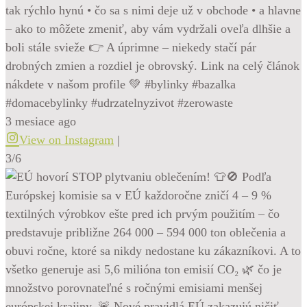
tak rýchlo hynú • čo sa s nimi deje už v obchode • a hlavne
– ako to môžete zmeniť, aby vám vydržali oveľa dlhšie a
boli stále svieže 👉 A úprimne – niekedy stačí pár
drobných zmien a rozdiel je obrovský. Link na celý článok
nákdete v našom profile 💚 #bylinky #bazalka
#domacebylinky #udrzatelnyzivot #zerowaste
3 mesiace ago
View on Instagram
|
3/6