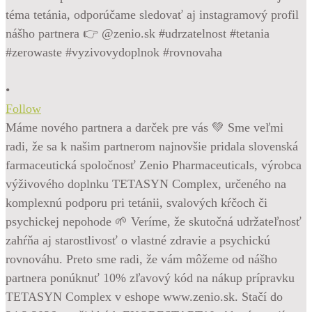
•
Follow
Máme nového partnera a darček pre vás 💚 Sme veľmi
radi, že sa k našim partnerom najnovšie pridala slovenská
farmaceutická spoločnosť Zenio Pharmaceuticals, výrobca
výživového doplnku TETASYN Complex, určeného na
komplexnú podporu pri tetánii, svalových kŕčoch či
psychickej nepohode 🌱 Veríme, že skutočná udržateľnosť
zahŕňa aj starostlivosť o vlastné zdravie a psychickú
rovnováhu. Preto sme radi, že vám môžeme od nášho
partnera ponúknuť 10% zľavový kód na nákup prípravku
TETASYN Complex v eshope www.zenio.sk. Stačí do