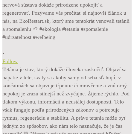
•
Follow
Tetánia je stav, ktorý dokáže človeka zaskočiť. Objaví sa
napätie v tele, svaly sa akoby samy od seba sťahujú, v
končatinách sa objavuje tŕpnutie či mravčenie a vnútorný
nepokoj je zrazu silnejší než zvyčajne. Žijeme rýchlo. Pod
tlakom výkonu, informácií a neustálej dostupnosti. Telo
však funguje podľa prirodzených zákonov a potrebuje
rytmus, regeneráciu a stabilitu. A práve tetánia môže byť
jedným zo spôsobov, ako nám telo naznačuje, že je čas
spomaliť 💚 Návrat k prírode preto neznamená hľadať