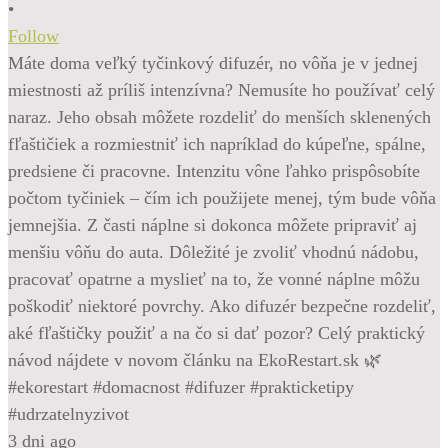
•
Follow
Máte doma veľký tyčinkový difuzér, no vôňa je v jednej
miestnosti až príliš intenzívna? Nemusíte ho používať celý
naraz. Jeho obsah môžete rozdeliť do menších sklenených
fľaštičiek a rozmiestniť ich napríklad do kúpeľne, spálne,
predsiene či pracovne. Intenzitu vône ľahko prispôsobíte
počtom tyčiniek – čím ich použijete menej, tým bude vôňa
jemnejšia. Z časti náplne si dokonca môžete pripraviť aj
menšiu vôňu do auta. Dôležité je zvoliť vhodnú nádobu,
pracovať opatrne a myslieť na to, že vonné náplne môžu
poškodiť niektoré povrchy. Ako difuzér bezpečne rozdeliť,
aké fľaštičky použiť a na čo si dať pozor? Celý praktický
návod nájdete v novom článku na EkoRestart.sk 🌿
#ekorestart #domacnost #difuzer #prakticketipy
#udrzatelnyzivot
3 dni ago