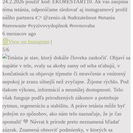
24.2.2026 použiť kód: EKORESTART10. Ak vás zaujíma
téma tetánia, odporúčame sledovať aj instagramový profil
nášho partnera 👉 @zenio.sk #udrzatelnost #tetania
#zerowaste #vyzivovydoplnok #rovnovaha
6 mesiacov ago
View on Instagram
|
5/6