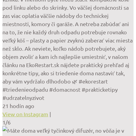
pod linku alebo do skrinky. Vo väčšej domácnosti sa
zas viac oplatia väčšie nádoby do technickej
miestnosti, komory či garáže. A netreba zabúdať ani
na to, že nie každý druh odpadu potrebuje rovnako
veľký kôš – plasty a papier zvyknú zaberať viac miesta
než sklo. Ak neviete, koľko nádob potrebujete, aký
objem zvoliť a kam ich najlepšie umiestniť, v našom
článku na EkoRestart.sk nájdete praktický prehľad aj
konkrétne tipy, ako si triedenie doma nastaviť tak,
aby vám vydržalo dlhodobo 🌿 #ekorestart
#triedenieodpadu #domacnost #prakticketipy
#udrzatelnyzivot
21 hodín ago
View on Instagram
|
1/6