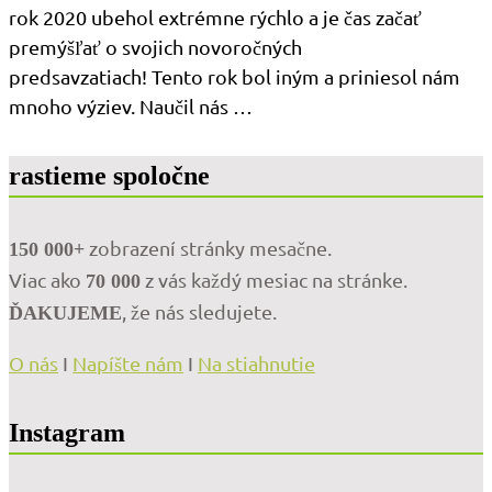
rok 2020 ubehol extrémne rýchlo a je čas začať
premýšľať o svojich novoročných
predsavzatiach! Tento rok bol iným a priniesol nám
mnoho výziev. Naučil nás …
rastieme spoločne
zobrazení stránky mesačne.
150 000+
Viac ako
z vás každý mesiac na stránke.
70 000
, že nás sledujete.
ĎAKUJEME
O nás
I
Napíšte nám
I
Na stiahnutie
Instagram