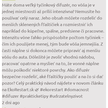
Máte doma veľký tyčinkový difuzér, no vôňa je v
jednej miestnosti až príliš intenzívna? Nemusíte ho
používať celý naraz. Jeho obsah môžete rozdeliť do
menších sklenených fľaštičiek a rozmiestniť ich
napríklad do kúpeľne, spálne, predsiene či pracovne.
Intenzitu vône ľahko prispôsobíte počtom tyčiniek –
čím ich použijete menej, tým bude vôňa jemnejšia. Z
časti náplne si dokonca môžete pripraviť aj menšiu
vôňu do auta. Dôležité je zvoliť vhodnú nádobu,
pracovať opatrne a myslieť na to, že vonné náplne
môžu poškodiť niektoré povrchy. Ako difuzér
bezpečne rozdeliť, aké fľaštičky použiť a na čo si dať
pozor? Celý praktický návod nájdete v novom článku
na EkoRestart.sk 🌿 #ekorestart #domacnost
#difuzer #prakticketipy #udrzatelnyzivot
2 dni ago