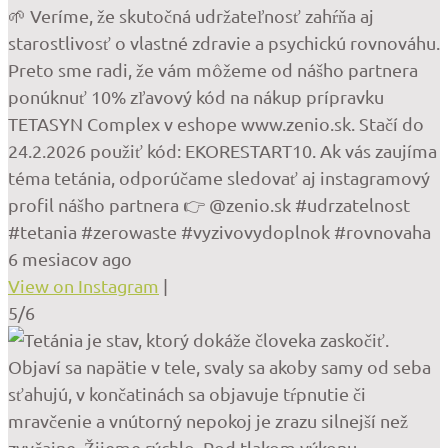
🌱 Veríme, že skutočná udržateľnosť zahŕňa aj
starostlivosť o vlastné zdravie a psychickú rovnováhu.
Preto sme radi, že vám môžeme od nášho partnera
ponúknuť 10% zľavový kód na nákup prípravku
TETASYN Complex v eshope www.zenio.sk. Stačí do
24.2.2026 použiť kód: EKORESTART10. Ak vás zaujíma
téma tetánia, odporúčame sledovať aj instagramový
profil nášho partnera 👉 @zenio.sk #udrzatelnost
#tetania #zerowaste #vyzivovydoplnok #rovnovaha
6 mesiacov ago
View on Instagram
|
5/6