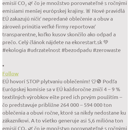
•
Follow
EÚ hovorí STOP plytvaniu oblečením! 👕🚫 Podľa
Európskej komisie sa v EÚ každoročne zničí 4 – 9 %
textilných výrobkov ešte pred ich prvým použitím –
čo predstavuje približne 264 000 – 594 000 ton
oblečenia a obuvi ročne, ktoré sa nikdy nedostane ku
zákazníkovi. A to všetko generuje asi 5,6 milióna ton
emisií CO₂ 🌿 čo je množstvo porovnateľné s ročnými