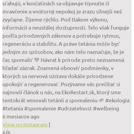
sťahujú, v končatinách sa objavuje tŕpnutie či
mravčenie a vnútorný nepokoj je zrazu silnejší než
zvyčajne. Žijeme rýchlo. Pod tlakom výkonu,
informácií a neustálej dostupnosti. Telo však funguje
podľa prirodzených zákonov a potrebuje rytmus,
regeneráciu a stabilitu. A práve tetánia môže byť
jedným zo spôsobov, ako nám telo naznačuje, že je
čas spomaliť 💚 Návrat k prírode preto neznamená
hľadať zázrak. Znamená obnoviť podmienky, v
ktorých sa nervová sústava dokáže prirodzene
upokojiť a regenerovať. Pozývame vás prečítať si
najnovší článok u nás, na EkoRestart.sk, ktorý sme
tentokrát venovali tetánii a spomaleniu 🌱 #ekologia
#tetania #spomalenie #udrzatelnost #welbeing
6 mesiacov ago
View on Instagram
|
6/6