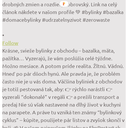
•
Follow
Krásne, svieže bylinky z obchodu – bazalka, mäta,
pažítka… Vyzerajú, že vám poslúžia celé týždne.
Možno mesiace. A potom príde realita. Žltnú. Vädnú.
Hneď po pár dňoch hynú. Ale pravda je, že problém
často nie je u vás doma. Väčšina byliniek z obchodov
je totiž pestovaná tak, aby: 👉 rýchlo narástli 👉
vyzerali “dokonalé” v regáli 👉 a prežili transport a
predaj Nie sú však nastavené na dlhý život v kuchyni
na parapete. A práve tu vzniká ten známy “bylinkový
cyklus” – kúpite, použijete pár listov a zvyšok skončí v
koši. 🌱 V našom najnovšom článku na EkoRestart.sk