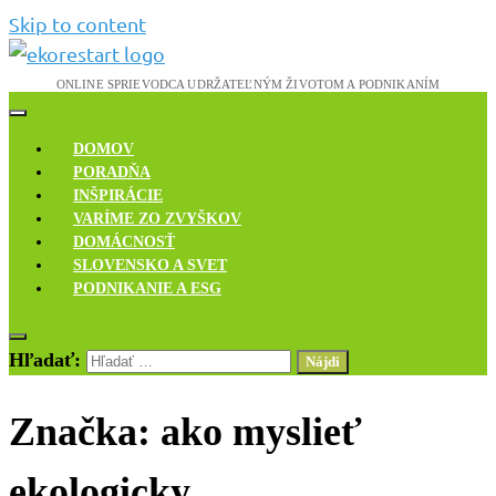
Skip to content
Novinky, rozhovory a inšpirácie
Ekoreštart
DOMOV
PORADŇA
INŠPIRÁCIE
VARÍME ZO ZVYŠKOV
DOMÁCNOSŤ
SLOVENSKO A SVET
PODNIKANIE A ESG
Hľadať:
Značka:
ako myslieť
ekologicky