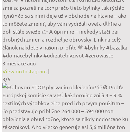
sme sa pozreli na to: • prečo tieto bylinky tak rýchlo
hynú • čo sa s nimi deje už v obchode • a hlavne – ako
to môžete zmeniť, aby vám vydržali oveľa dlhšie a
boli stále svieže 👉 A úprimne – niekedy stačí pár
drobných zmien a rozdiel je obrovský. Link na celý
článok nákdete v našom profile 💚 #bylinky #bazalka
#domacebylinky #udrzatelnyzivot #zerowaste
3 mesiace ago
View on Instagram
|
3/6