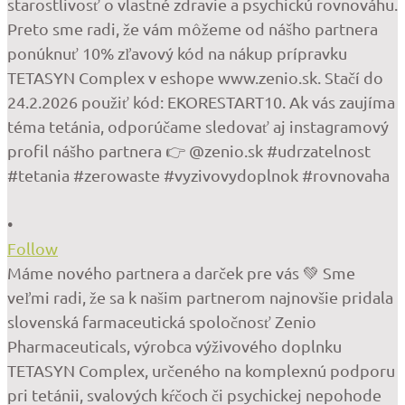
•
Follow
Máme nového partnera a darček pre vás 💚 Sme
veľmi radi, že sa k našim partnerom najnovšie pridala
slovenská farmaceutická spoločnosť Zenio
Pharmaceuticals, výrobca výživového doplnku
TETASYN Complex, určeného na komplexnú podporu
pri tetánii, svalových kŕčoch či psychickej nepohode