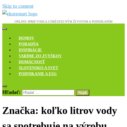
Skip to content
Novinky, rozhovory a inšpirácie
Ekoreštart
DOMOV
PORADŇA
INŠPIRÁCIE
VARÍME ZO ZVYŠKOV
DOMÁCNOSŤ
SLOVENSKO A SVET
PODNIKANIE A ESG
Hľadať:
Značka:
koľko litrov vody
sa spotrebuje na výrobu