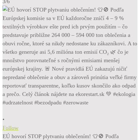
3/6
•
Follow
EÚ hovorí STOP plytvaniu oblečením! 👕🚫 Podľa