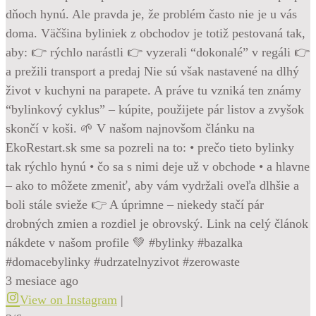
dňoch hynú. Ale pravda je, že problém často nie je u vás
doma. Väčšina byliniek z obchodov je totiž pestovaná tak,
aby: 👉 rýchlo narástli 👉 vyzerali “dokonalé” v regáli 👉
a prežili transport a predaj Nie sú však nastavené na dlhý
život v kuchyni na parapete. A práve tu vzniká ten známy
“bylinkový cyklus” – kúpite, použijete pár listov a zvyšok
skončí v koši. 🌱 V našom najnovšom článku na
EkoRestart.sk sme sa pozreli na to: • prečo tieto bylinky
tak rýchlo hynú • čo sa s nimi deje už v obchode • a hlavne
– ako to môžete zmeniť, aby vám vydržali oveľa dlhšie a
boli stále svieže 👉 A úprimne – niekedy stačí pár
drobných zmien a rozdiel je obrovský. Link na celý článok
nákdete v našom profile 💚 #bylinky #bazalka
#domacebylinky #udrzatelnyzivot #zerowaste
3 mesiace ago
View on Instagram
|