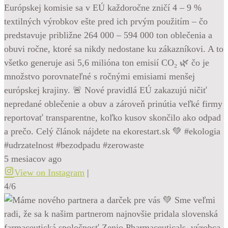
Európskej komisie sa v EÚ každoročne zničí 4 – 9 %
textilných výrobkov ešte pred ich prvým použitím – čo
predstavuje približne 264 000 – 594 000 ton oblečenia a
obuvi ročne, ktoré sa nikdy nedostane ku zákazníkovi. A to
všetko generuje asi 5,6 milióna ton emisií CO₂ 🌿 čo je
množstvo porovnateľné s ročnými emisiami menšej
európskej krajiny. 🚨 Nové pravidlá EÚ zakazujú ničiť
nepredané oblečenie a obuv a zároveň prinútia veľké firmy
reportovať transparentne, koľko kusov skončilo ako odpad
a prečo. Celý článok nájdete na ekorestart.sk 💚 #ekologia
#udrzatelnost #bezodpadu #zerowaste
5 mesiacov ago
View on Instagram
|
4/6