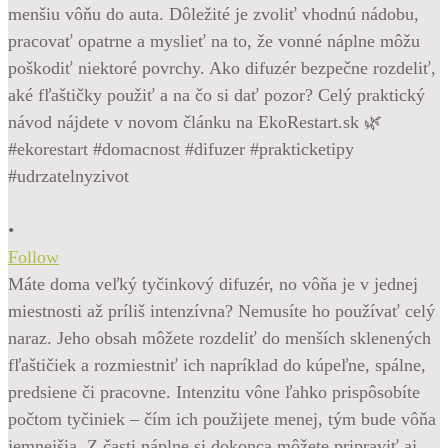
•
Follow
Máte doma veľký tyčinkový difuzér, no vôňa je v jednej
miestnosti až príliš intenzívna? Nemusíte ho používať celý
naraz. Jeho obsah môžete rozdeliť do menších sklenených
fľaštičiek a rozmiestniť ich napríklad do kúpeľne, spálne,
predsiene či pracovne. Intenzitu vône ľahko prispôsobíte
počtom tyčiniek – čím ich použijete menej, tým bude vôňa
jemnejšia. Z časti náplne si dokonca môžete pripraviť aj