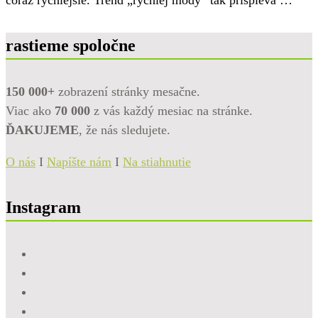
čoraz rýchlejšie. Trend „rýchlej módy“ tak prispieva …
rastieme spoločne
150 000+
zobrazení stránky mesačne.
Viac ako
70 000
z vás každý mesiac na stránke.
ĎAKUJEME
, že nás sledujete.
O nás
I
Napíšte nám
I
Na stiahnutie
Instagram