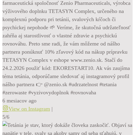
farmaceutická spoločnosť Zenio Pharmaceuticals, výrobca
výživového doplnku TETASYN Complex, určeného na
komplexnú podporu pri tetánii, svalových kŕčoch či
psychickej nepohode 🌱 Veríme, že skutočná udržateľnosť
zahŕňa aj starostlivosť o vlastné zdravie a psychickú
rovnováhu. Preto sme radi, že vám môžeme od nášho
partnera ponúknuť 10% zľavový kód na nákup prípravku
TETASYN Complex v eshope www.zenio.sk. Stačí do
24.2.2026 použiť kód: EKORESTART10. Ak vás zaujíma
téma tetánia, odporúčame sledovať aj instagramový profil
nášho partnera 👉 @zenio.sk #udrzatelnost #tetania
#zerowaste #vyzivovydoplnok #rovnovaha
6 mesiacov ago
View on Instagram
|
5/6