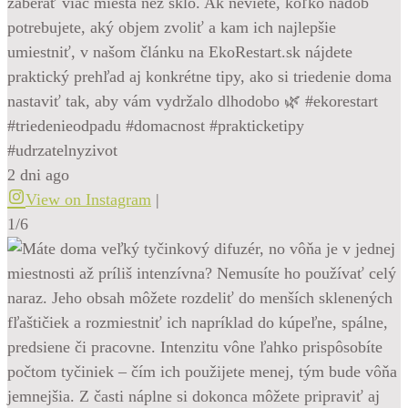
zaberať viac miesta než sklo. Ak neviete, koľko nádob
potrebujete, aký objem zvoliť a kam ich najlepšie
umiestniť, v našom článku na EkoRestart.sk nájdete
praktický prehľad aj konkrétne tipy, ako si triedenie doma
nastaviť tak, aby vám vydržalo dlhodobo 🌿 #ekorestart
#triedenieodpadu #domacnost #prakticketipy
#udrzatelnyzivot
2 dni ago
View on Instagram
|
1/6