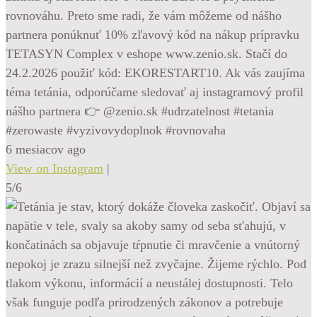
rovnováhu. Preto sme radi, že vám môžeme od nášho
partnera ponúknuť 10% zľavový kód na nákup prípravku
TETASYN Complex v eshope www.zenio.sk. Stačí do
24.2.2026 použiť kód: EKORESTART10. Ak vás zaujíma
téma tetánia, odporúčame sledovať aj instagramový profil
nášho partnera 👉 @zenio.sk #udrzatelnost #tetania
#zerowaste #vyzivovydoplnok #rovnovaha
6 mesiacov ago
View on Instagram
|
5/6