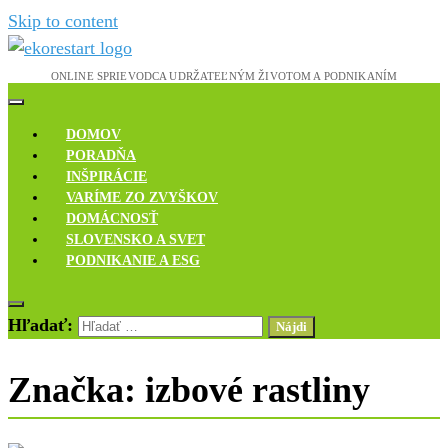
Skip to content
Novinky, rozhovory a inšpirácie
Ekoreštart
DOMOV
PORADŇA
INŠPIRÁCIE
VARÍME ZO ZVYŠKOV
DOMÁCNOSŤ
SLOVENSKO A SVET
PODNIKANIE A ESG
Hľadať:
Značka:
izbové rastliny