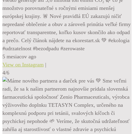
množstvo porovnateľné s ročnými emisiami menšej
európskej krajiny. 🚨 Nové pravidlá EÚ zakazujú ničiť
nepredané oblečenie a obuv a zároveň prinútia veľké firmy
reportovať transparentne, koľko kusov skončilo ako odpad
a prečo. Celý článok nájdete na ekorestart.sk 💚 #ekologia
#udrzatelnost #bezodpadu #zerowaste
5 mesiacov ago
View on Instagram
|
4/6