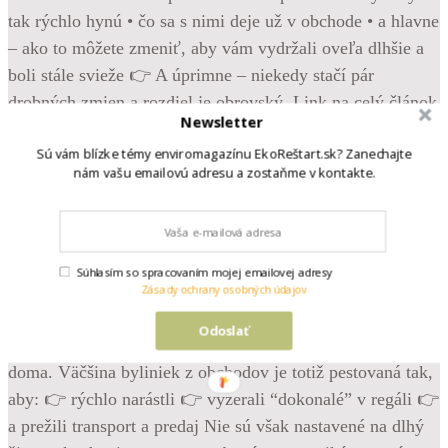
Newsletter
Sú vám blízke témy enviromagazínu EkoReštart.sk? Zanechajte
nám vašu emailovú adresu a zostaňme v kontakte.
•
Follow
Krásne, svieže bylinky z obchodu – bazalka, mäta,
Súhlasím so spracovaním mojej emailovej adresy
pažítka… Vyzerajú, že vám poslúžia celé týždne. Možno
Zásady ochrany osobných údajov
mesiace. A potom príde realita. Žltnú. Vädnú. Hneď po pár
Odoslať
dňoch hynú. Ale pravda je, že problém často nie je u vás
doma. Väčšina byliniek z obchodov je totiž pestovaná tak,
aby: 👉 rýchlo narástli 👉 vyzerali “dokonalé” v regáli 👉
a prežili transport a predaj Nie sú však nastavené na dlhý