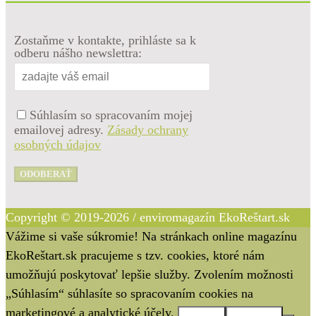
Zostaňme v kontakte, prihláste sa k
odberu nášho newslettra:
Súhlasím so spracovaním mojej
emailovej adresy.
Zásady ochrany
osobných údajov
ODOBERAŤ
Copyright © 2019-2026 / enviromagazín EkoReštart.sk
Vážime si vaše súkromie! Na stránkach online magazínu
EkoReštart.sk pracujeme s tzv. cookies, ktoré nám
umožňujú poskytovať lepšie služby. Zvolením možnosti
„Súhlasím“ súhlasíte so spracovaním cookies na
marketingové a analytické účely.
Súhlasím
Nesúhlasím