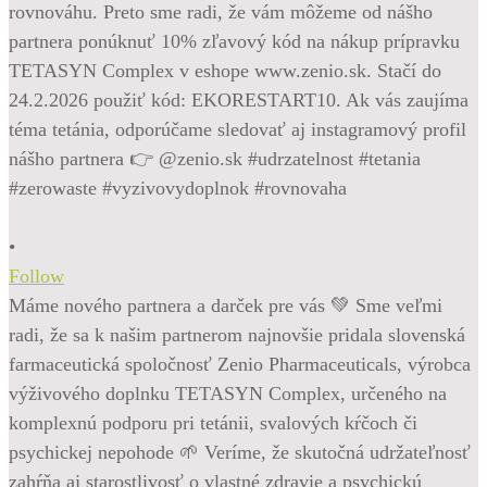
•
Follow
Máme nového partnera a darček pre vás 💚 Sme veľmi
radi, že sa k našim partnerom najnovšie pridala slovenská
farmaceutická spoločnosť Zenio Pharmaceuticals, výrobca
výživového doplnku TETASYN Complex, určeného na
komplexnú podporu pri tetánii, svalových kŕčoch či
psychickej nepohode 🌱 Veríme, že skutočná udržateľnosť
zahŕňa aj starostlivosť o vlastné zdravie a psychickú