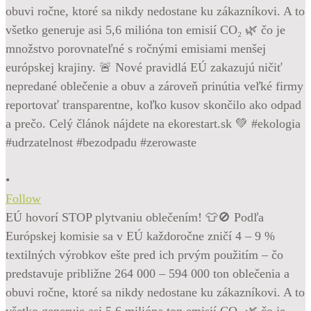
•
Follow
EÚ hovorí STOP plytvaniu oblečením! 👕🚫 Podľa
Európskej komisie sa v EÚ každoročne zničí 4 – 9 %
textilných výrobkov ešte pred ich prvým použitím – čo
predstavuje približne 264 000 – 594 000 ton oblečenia a
obuvi ročne, ktoré sa nikdy nedostane ku zákazníkovi. A to
všetko generuje asi 5,6 milióna ton emisií CO₂ 🌿 čo je