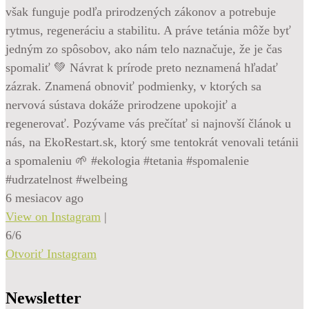
však funguje podľa prirodzených zákonov a potrebuje
rytmus, regeneráciu a stabilitu. A práve tetánia môže byť
jedným zo spôsobov, ako nám telo naznačuje, že je čas
spomaliť 💚 Návrat k prírode preto neznamená hľadať
zázrak. Znamená obnoviť podmienky, v ktorých sa
nervová sústava dokáže prirodzene upokojiť a
regenerovať. Pozývame vás prečítať si najnovší článok u
nás, na EkoRestart.sk, ktorý sme tentokrát venovali tetánii
a spomaleniu 🌱 #ekologia #tetania #spomalenie
#udrzatelnost #welbeing
6 mesiacov ago
View on Instagram
|
6/6
Otvoriť Instagram
Newsletter