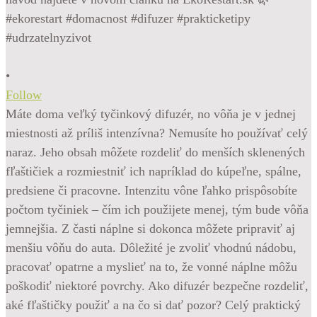
•
Follow
Máte doma veľký tyčinkový difuzér, no vôňa je v jednej
miestnosti až príliš intenzívna? Nemusíte ho používať celý
naraz. Jeho obsah môžete rozdeliť do menších sklenených
fľaštičiek a rozmiestniť ich napríklad do kúpeľne, spálne,
predsiene či pracovne. Intenzitu vône ľahko prispôsobíte
počtom tyčiniek – čím ich použijete menej, tým bude vôňa
jemnejšia. Z časti náplne si dokonca môžete pripraviť aj
menšiu vôňu do auta. Dôležité je zvoliť vhodnú nádobu,
pracovať opatrne a myslieť na to, že vonné náplne môžu
poškodiť niektoré povrchy. Ako difuzér bezpečne rozdeliť,
aké fľaštičky použiť a na čo si dať pozor? Celý praktický