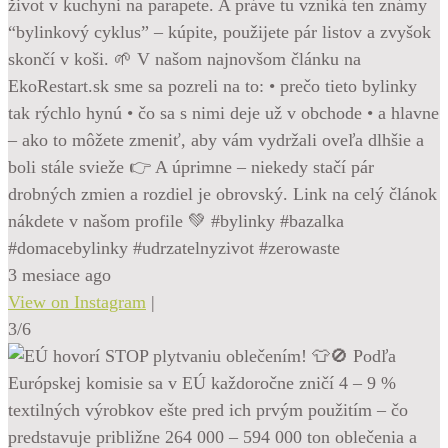
život v kuchyni na parapete. A práve tu vzniká ten známy
“bylinkový cyklus” – kúpite, použijete pár listov a zvyšok
skončí v koši. 🌱 V našom najnovšom článku na
EkoRestart.sk sme sa pozreli na to: • prečo tieto bylinky
tak rýchlo hynú • čo sa s nimi deje už v obchode • a hlavne
– ako to môžete zmeniť, aby vám vydržali oveľa dlhšie a
boli stále svieže 👉 A úprimne – niekedy stačí pár
drobných zmien a rozdiel je obrovský. Link na celý článok
nákdete v našom profile 💚 #bylinky #bazalka
#domacebylinky #udrzatelnyzivot #zerowaste
3 mesiace ago
View on Instagram
|
3/6