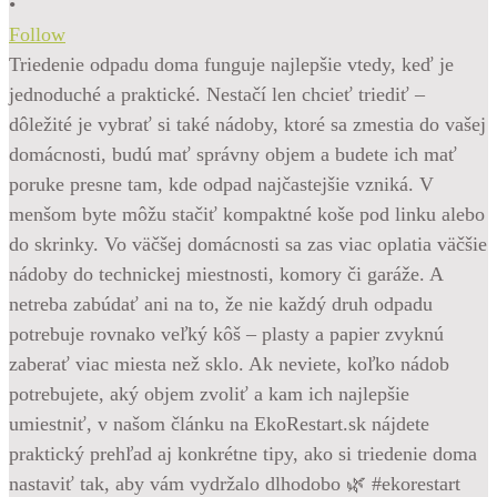
•
Follow
Triedenie odpadu doma funguje najlepšie vtedy, keď je
jednoduché a praktické. Nestačí len chcieť triediť –
dôležité je vybrať si také nádoby, ktoré sa zmestia do vašej
domácnosti, budú mať správny objem a budete ich mať
poruke presne tam, kde odpad najčastejšie vzniká. V
menšom byte môžu stačiť kompaktné koše pod linku alebo
do skrinky. Vo väčšej domácnosti sa zas viac oplatia väčšie
nádoby do technickej miestnosti, komory či garáže. A
netreba zabúdať ani na to, že nie každý druh odpadu
potrebuje rovnako veľký kôš – plasty a papier zvyknú
zaberať viac miesta než sklo. Ak neviete, koľko nádob
potrebujete, aký objem zvoliť a kam ich najlepšie
umiestniť, v našom článku na EkoRestart.sk nájdete
praktický prehľad aj konkrétne tipy, ako si triedenie doma
nastaviť tak, aby vám vydržalo dlhodobo 🌿 #ekorestart