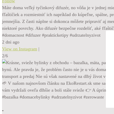
Follow
Máte doma veľký tyčinkový difuzér, no vôňa je v jednej mie
fľaštičiek a rozmiestniť ich napríklad do kúpeľne, spálne, 
jemnejšia. Z časti náplne si dokonca môžete pripraviť aj m
niektoré povrchy. Ako difuzér bezpečne rozdeliť, aké fľašti
#domacnost #difuzer #prakticketipy #udrzatelnyzivot
2 dni ago
View on Instagram
|
2/6
•