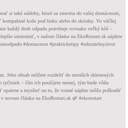
brať si také nádoby, ktoré sa zmestia do vašej domácnosti,
 kompaktné koše pod linku alebo do skrinky. Vo väčšej
e nie každý druh odpadu potrebuje rovnako veľký kôš –
jlepšie umiestniť, v našom článku na EkoRestart.sk nájdete
edenieodpadu #domacnost #prakticketipy #udrzatelnyzivot