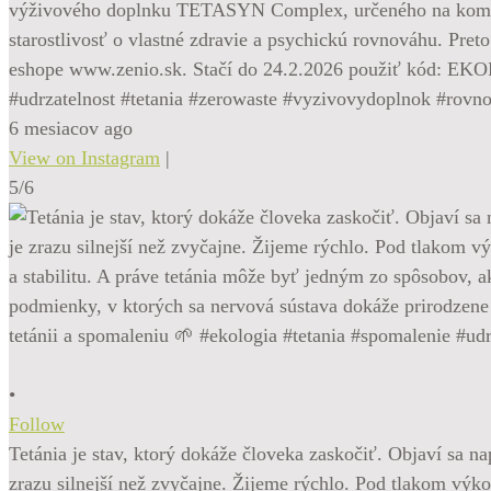
výživového doplnku TETASYN Complex, určeného na komplexn
starostlivosť o vlastné zdravie a psychickú rovnováhu. 
eshope www.zenio.sk. Stačí do 24.2.2026 použiť kód: EKO
#udrzatelnost #tetania #zerowaste #vyzivovydoplnok #rovn
6 mesiacov ago
View on Instagram
|
5/6
•
Follow
Tetánia je stav, ktorý dokáže človeka zaskočiť. Objaví sa na
zrazu silnejší než zvyčajne. Žijeme rýchlo. Pod tlakom výko