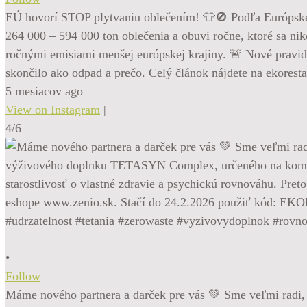
EÚ hovorí STOP plytvaniu oblečením! 👕🚫 Podľa Európskej 
264 000 – 594 000 ton oblečenia a obuvi ročne, ktoré sa ni
ročnými emisiami menšej európskej krajiny. 🚨 Nové pravidl
skončilo ako odpad a prečo. Celý článok nájdete na ekorest
5 mesiacov ago
View on Instagram
|
4/6
•
Follow
Máme nového partnera a darček pre vás 💚 Sme veľmi radi, 