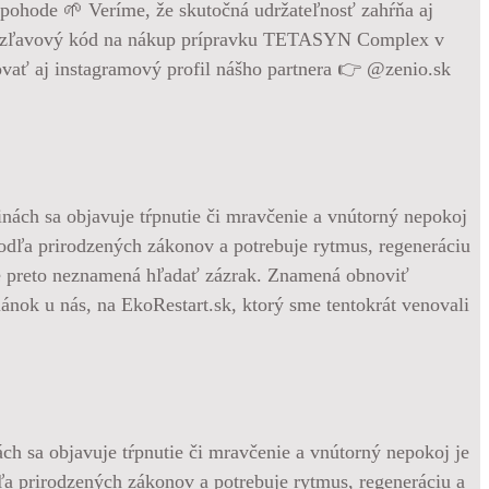
ohode 🌱 Veríme, že skutočná udržateľnosť zahŕňa aj
10% zľavový kód na nákup prípravku TETASYN Complex v
ať aj instagramový profil nášho partnera 👉 @zenio.sk
ách sa objavuje tŕpnutie či mravčenie a vnútorný nepokoj je
dľa prirodzených zákonov a potrebuje rytmus, regeneráciu a