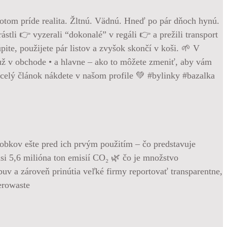
otom príde realita. Žltnú. Vädnú. Hneď po pár dňoch hynú.
ástli 👉 vyzerali “dokonalé” v regáli 👉 a prežili transport
ite, použijete pár listov a zvyšok skončí v koši. 🌱 V
e už v obchode • a hlavne – ako to môžete zmeniť, aby vám
a celý článok nákdete v našom profile 💚 #bylinky #bazalka