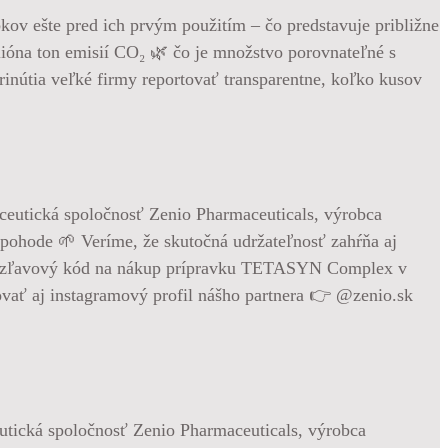
ov ešte pred ich prvým použitím – čo predstavuje približne
ilióna ton emisií CO₂ 🌿 čo je množstvo porovnateľné s
inútia veľké firmy reportovať transparentne, koľko kusov
utická spoločnosť Zenio Pharmaceuticals, výrobca