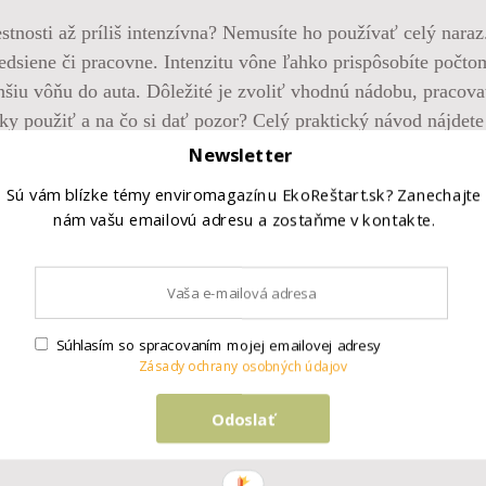
stnosti až príliš intenzívna? Nemusíte ho používať celý nara
predsiene či pracovne. Intenzitu vône ľahko prispôsobíte počt
enšiu vôňu do auta. Dôležité je zvoliť vhodnú nádobu, pracov
čky použiť a na čo si dať pozor? Celý praktický návod nájdet
Newsletter
Sú vám blízke témy enviromagazínu EkoReštart.sk? Zanechajte
nám vašu emailovú adresu a zostaňme v kontakte.
Súhlasím so spracovaním mojej emailovej adresy
Zásady ochrany osobných údajov
Odoslať