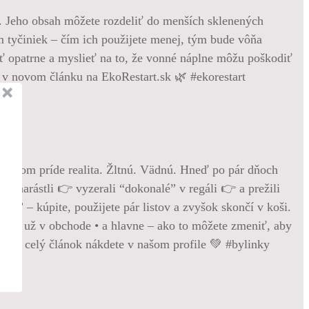
z. Jeho obsah môžete rozdeliť do menších sklenených
om tyčiniek – čím ich použijete menej, tým bude vôňa
ať opatrne a myslieť na to, že vonné náplne môžu poškodiť
e v novom článku na EkoRestart.sk 🌿 #ekorestart