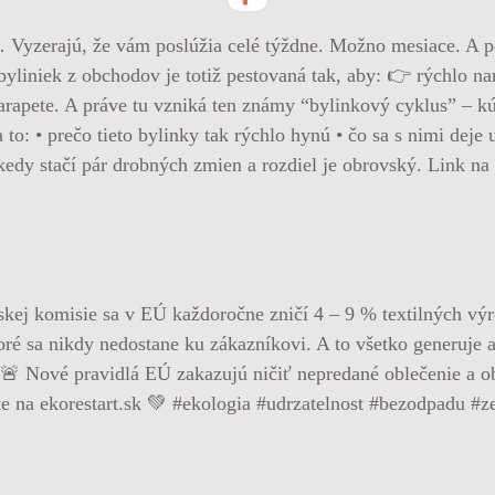
… Vyzerajú, že vám poslúžia celé týždne. Možno mesiace. A p
yliniek z obchodov je totiž pestovaná tak, aby: 👉 rýchlo nar
arapete. A práve tu vzniká ten známy “bylinkový cyklus” – kúp
to: • prečo tieto bylinky tak rýchlo hynú • čo sa s nimi dej
ekedy stačí pár drobných zmien a rozdiel je obrovský. Link n