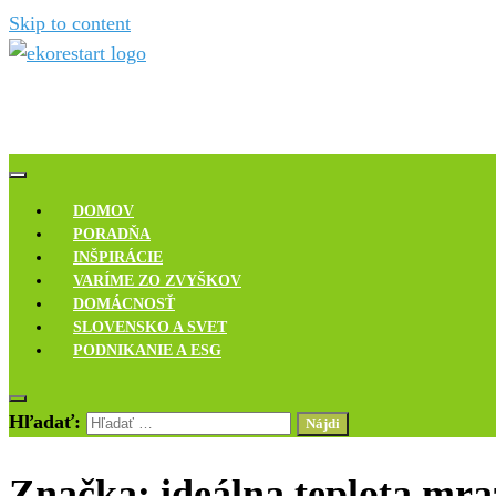
Skip to content
Novinky, rozhovory a inšpirácie
Ekoreštart
DOMOV
PORADŇA
INŠPIRÁCIE
VARÍME ZO ZVYŠKOV
DOMÁCNOSŤ
SLOVENSKO A SVET
PODNIKANIE A ESG
Hľadať:
Značka:
ideálna teplota mr