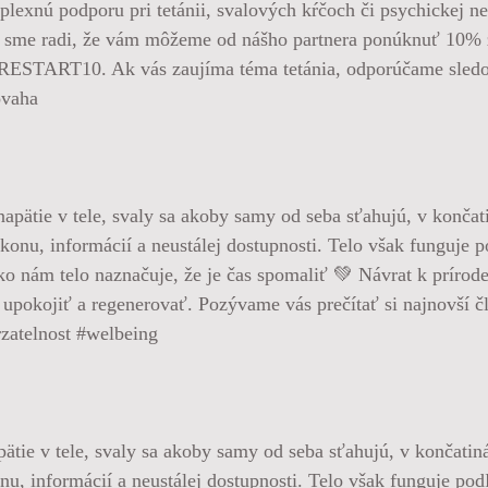
ú podporu pri tetánii, svalových kŕčoch či psychickej nep
Preto sme radi, že vám môžeme od nášho partnera ponúknuť 
RESTART10. Ak vás zaujíma téma tetánia, odporúčame sledov
ovaha
pätie v tele, svaly sa akoby samy od seba sťahujú, v končatin
nu, informácií a neustálej dostupnosti. Telo však funguje po