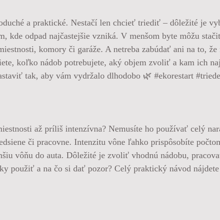
uché a praktické. Nestačí len chcieť triediť – dôležité je vy
, kde odpad najčastejšie vzniká. V menšom byte môžu stačiť
miestnosti, komory či garáže. A netreba zabúdať ani na to, ž
iete, koľko nádob potrebujete, aký objem zvoliť a kam ich na
 nastaviť tak, aby vám vydržalo dlhodobo 🌿 #ekorestart #tri