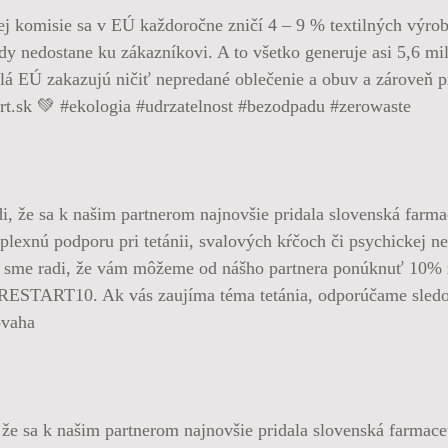
komisie sa v EÚ každoročne zničí 4 – 9 % textilných výrobk
kdy nedostane ku zákazníkovi. A to všetko generuje asi 5,6 m
á EÚ zakazujú ničiť nepredané oblečenie a obuv a zároveň pr
art.sk 💚 #ekologia #udrzatelnost #bezodpadu #zerowaste
že sa k našim partnerom najnovšie pridala slovenská farmace