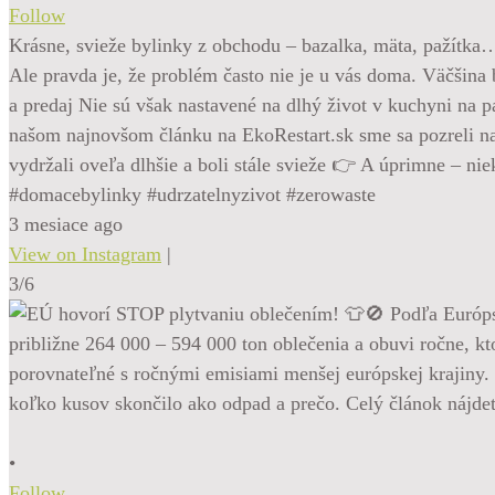
Follow
Krásne, svieže bylinky z obchodu – bazalka, mäta, pažítka
Ale pravda je, že problém často nie je u vás doma. Väčšina b
a predaj Nie sú však nastavené na dlhý život v kuchyni na p
našom najnovšom článku na EkoRestart.sk sme sa pozreli na 
vydržali oveľa dlhšie a boli stále svieže 👉 A úprimne – ni
#domacebylinky #udrzatelnyzivot #zerowaste
3 mesiace ago
View on Instagram
|
3/6
•
Follow