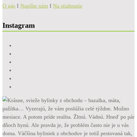
O nás
I
Napíšte nám
I
Na stiahnutie
Instagram