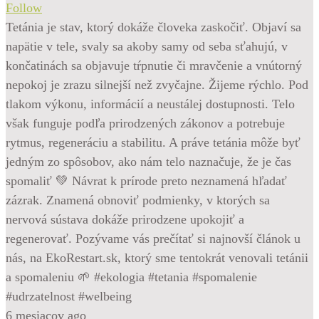
Follow
Tetánia je stav, ktorý dokáže človeka zaskočiť. Objaví sa
napätie v tele, svaly sa akoby samy od seba sťahujú, v
končatinách sa objavuje tŕpnutie či mravčenie a vnútorný
nepokoj je zrazu silnejší než zvyčajne. Žijeme rýchlo. Pod
tlakom výkonu, informácií a neustálej dostupnosti. Telo
však funguje podľa prirodzených zákonov a potrebuje
rytmus, regeneráciu a stabilitu. A práve tetánia môže byť
jedným zo spôsobov, ako nám telo naznačuje, že je čas
spomaliť 💚 Návrat k prírode preto neznamená hľadať
zázrak. Znamená obnoviť podmienky, v ktorých sa
nervová sústava dokáže prirodzene upokojiť a
regenerovať. Pozývame vás prečítať si najnovší článok u
nás, na EkoRestart.sk, ktorý sme tentokrát venovali tetánii
a spomaleniu 🌱 #ekologia #tetania #spomalenie
#udrzatelnost #welbeing
6 mesiacov ago