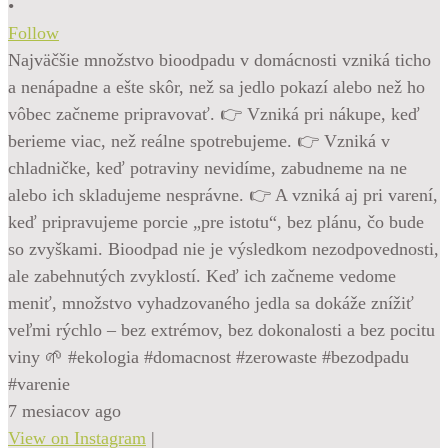
•
Follow
Najväčšie množstvo bioodpadu v domácnosti vzniká ticho
a nenápadne a ešte skôr, než sa jedlo pokazí alebo než ho
vôbec začneme pripravovať. 👉 Vzniká pri nákupe, keď
berieme viac, než reálne spotrebujeme. 👉 Vzniká v
chladničke, keď potraviny nevidíme, zabudneme na ne
alebo ich skladujeme nesprávne. 👉 A vzniká aj pri varení,
keď pripravujeme porcie „pre istotu“, bez plánu, čo bude
so zvyškami. Bioodpad nie je výsledkom nezodpovednosti,
ale zabehnutých zvyklostí. Keď ich začneme vedome
meniť, množstvo vyhadzovaného jedla sa dokáže znížiť
veľmi rýchlo – bez extrémov, bez dokonalosti a bez pocitu
viny 🌱 #ekologia #domacnost #zerowaste #bezodpadu
#varenie
7 mesiacov ago
View on Instagram
|