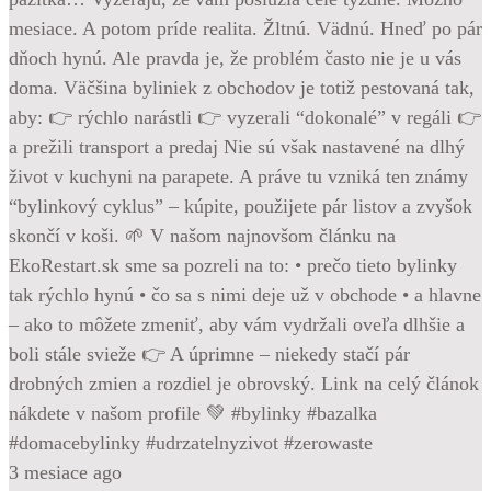
mesiace. A potom príde realita. Žltnú. Vädnú. Hneď po pár
dňoch hynú. Ale pravda je, že problém často nie je u vás
doma. Väčšina byliniek z obchodov je totiž pestovaná tak,
aby: 👉 rýchlo narástli 👉 vyzerali “dokonalé” v regáli 👉
a prežili transport a predaj Nie sú však nastavené na dlhý
život v kuchyni na parapete. A práve tu vzniká ten známy
“bylinkový cyklus” – kúpite, použijete pár listov a zvyšok
skončí v koši. 🌱 V našom najnovšom článku na
EkoRestart.sk sme sa pozreli na to: • prečo tieto bylinky
tak rýchlo hynú • čo sa s nimi deje už v obchode • a hlavne
– ako to môžete zmeniť, aby vám vydržali oveľa dlhšie a
boli stále svieže 👉 A úprimne – niekedy stačí pár
drobných zmien a rozdiel je obrovský. Link na celý článok
nákdete v našom profile 💚 #bylinky #bazalka
#domacebylinky #udrzatelnyzivot #zerowaste
3 mesiace ago