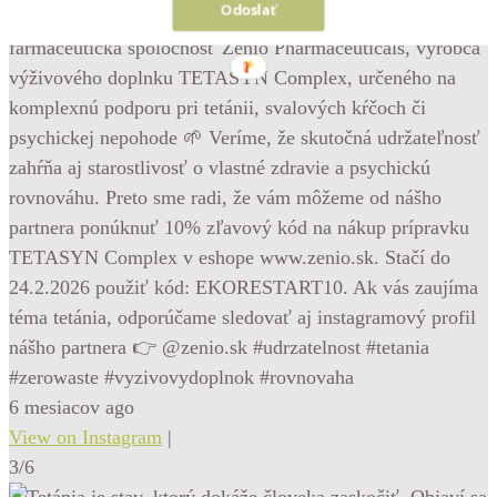
Odoslať
radi, že sa k našim partnerom najnovšie pridala slovenská
farmaceutická spoločnosť Zenio Pharmaceuticals, výrobca
výživového doplnku TETASYN Complex, určeného na
komplexnú podporu pri tetánii, svalových kŕčoch či
psychickej nepohode 🌱 Veríme, že skutočná udržateľnosť
zahŕňa aj starostlivosť o vlastné zdravie a psychickú
rovnováhu. Preto sme radi, že vám môžeme od nášho
partnera ponúknuť 10% zľavový kód na nákup prípravku
TETASYN Complex v eshope www.zenio.sk. Stačí do
24.2.2026 použiť kód: EKORESTART10. Ak vás zaujíma
téma tetánia, odporúčame sledovať aj instagramový profil
nášho partnera 👉 @zenio.sk #udrzatelnost #tetania
#zerowaste #vyzivovydoplnok #rovnovaha
6 mesiacov ago
View on Instagram
|
3/6