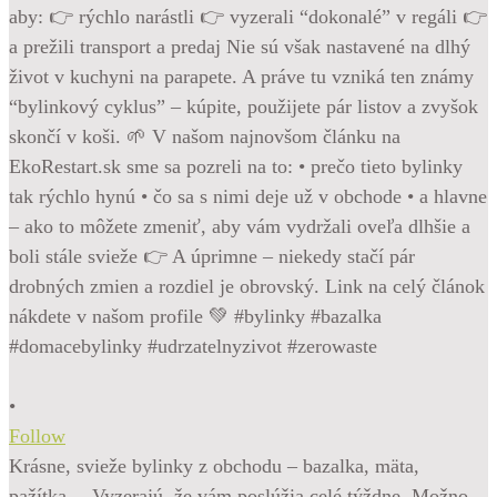
•
Follow
Krásne, svieže bylinky z obchodu – bazalka, mäta,
pažítka… Vyzerajú, že vám poslúžia celé týždne. Možno