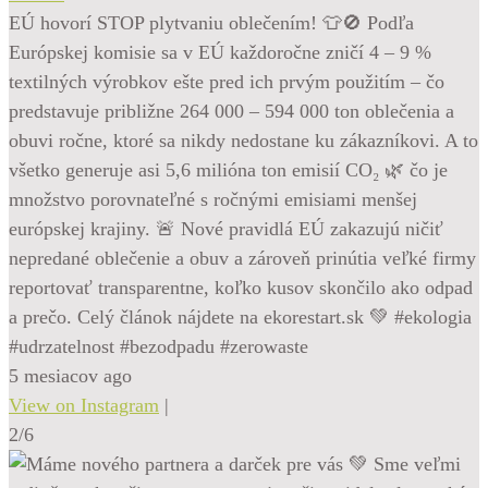
EÚ hovorí STOP plytvaniu oblečením! 👕🚫 Podľa
Európskej komisie sa v EÚ každoročne zničí 4 – 9 %
textilných výrobkov ešte pred ich prvým použitím – čo
predstavuje približne 264 000 – 594 000 ton oblečenia a
obuvi ročne, ktoré sa nikdy nedostane ku zákazníkovi. A to
všetko generuje asi 5,6 milióna ton emisií CO₂ 🌿 čo je
množstvo porovnateľné s ročnými emisiami menšej
európskej krajiny. 🚨 Nové pravidlá EÚ zakazujú ničiť
nepredané oblečenie a obuv a zároveň prinútia veľké firmy
reportovať transparentne, koľko kusov skončilo ako odpad
a prečo. Celý článok nájdete na ekorestart.sk 💚 #ekologia
#udrzatelnost #bezodpadu #zerowaste
5 mesiacov ago
View on Instagram
|
2/6