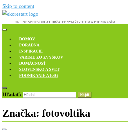
Skip to content
Novinky, rozhovory a inšpirácie
Ekoreštart
DOMOV
PORADŇA
INŠPIRÁCIE
VARÍME ZO ZVYŠKOV
DOMÁCNOSŤ
SLOVENSKO A SVET
PODNIKANIE A ESG
Hľadať:
Značka:
fotovoltika