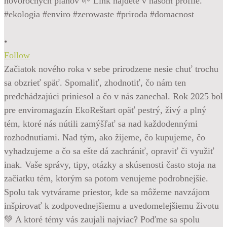
•
Follow
Začiatok nového roka v sebe prirodzene nesie chuť trochu
sa obzrieť späť. Spomaliť, zhodnotiť, čo nám ten
predchádzajúci priniesol a čo v nás zanechal. Rok 2025 bol
pre enviromagazín EkoReštart opäť pestrý, živý a plný
tém, ktoré nás nútili zamýšľať sa nad každodennými
rozhodnutiami. Nad tým, ako žijeme, čo kupujeme, čo
vyhadzujeme a čo sa ešte dá zachrániť, opraviť či využiť
inak. Vaše správy, tipy, otázky a skúsenosti často stoja na
začiatku tém, ktorým sa potom venujeme podrobnejšie.
Spolu tak vytvárame priestor, kde sa môžeme navzájom
inšpirovať k zodpovednejšiemu a uvedomelejšiemu životu
💚 A ktoré témy vás zaujali najviac? Poďme sa spolu