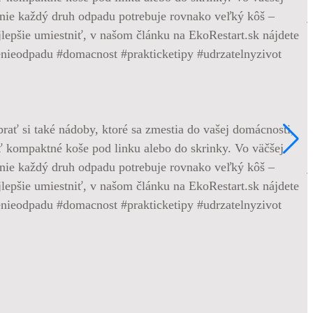
•
brať si také nádoby, ktoré sa zmestia do vašej domácnosti,
M
 kompaktné koše pod linku alebo do skrinky. Vo väčšej
f
e nie každý druh odpadu potrebuje rovnako veľký kôš –
j
jlepšie umiestniť, v našom článku na EkoRestart.sk nájdete
n
edenieodpadu #domacnost #prakticketipy #udrzatelnyzivot
#
1
2