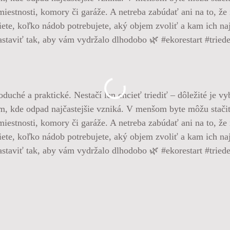
uché a praktické. Nestačí len chcieť triediť – dôležité je vy
, kde odpad najčastejšie vzniká. V menšom byte môžu stačiť
miestnosti, komory či garáže. A netreba zabúdať ani na to, ž
iete, koľko nádob potrebujete, aký objem zvoliť a kam ich na
 nastaviť tak, aby vám vydržalo dlhodobo 🌿 #ekorestart #tri