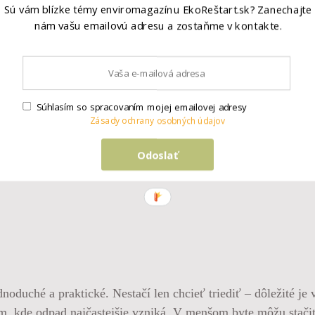
Sú vám blízke témy enviromagazínu EkoReštart.sk? Zanechajte
nám vašu emailovú adresu a zostaňme v kontakte.
ME
, že nás sledujete.
Súhlasím so spracovaním mojej emailovej adresy
Zásady ochrany osobných údajov
Odoslať