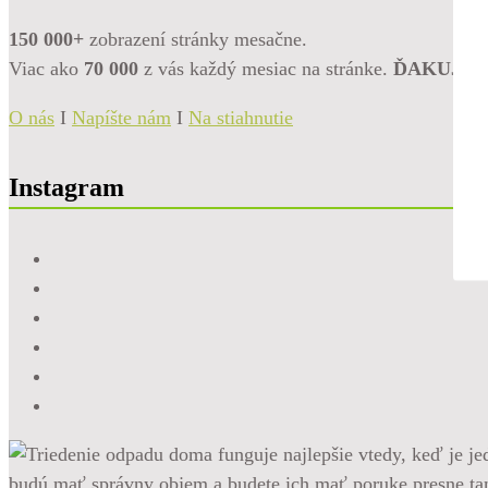
150 000+
zobrazení stránky mesačne.
Viac ako
70 000
z vás každý mesiac na stránke.
ĎAKUJE
O nás
I
Napíšte nám
I
Na stiahnutie
Instagram