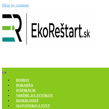
Skip to content
Novinky, rozhovory a inšpirácie
Ekoreštart
DOMOV
PORADŇA
INŠPIRÁCIE
VARÍME ZO ZVYŠKOV
DOMÁCNOSŤ
SLOVENSKO A SVET