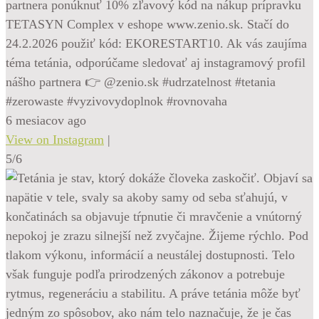
partnera ponúknuť 10% zľavový kód na nákup prípravku
TETASYN Complex v eshope www.zenio.sk. Stačí do
24.2.2026 použiť kód: EKORESTART10. Ak vás zaujíma
téma tetánia, odporúčame sledovať aj instagramový profil
nášho partnera 👉 @zenio.sk #udrzatelnost #tetania
#zerowaste #vyzivovydoplnok #rovnovaha
6 mesiacov ago
View on Instagram
|
5/6