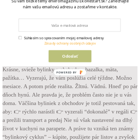
Sú vám blízke témy enviromagazínu EkoReštart.sk? Zanechajte
nám vašu emailovú adresu a zostaňme v kontakte.
Súhlasím so spracovaním mojej emailovej adresy
Zásady ochrany osobných údajov
•
Odoslať
Follow
Krásne, svieže bylinky z obchodu – bazalka, mäta,
POWERED BY
pažítka… Vyzerajú, že vám poslúžia celé týždne. Možno
mesiace. A potom príde realita. Žltnú. Vädnú. Hneď po pár
dňoch hynú. Ale pravda je, že problém často nie je u vás
doma. Väčšina byliniek z obchodov je totiž pestovaná tak,
aby: 👉 rýchlo narástli 👉 vyzerali “dokonalé” v regáli 👉
a prežili transport a predaj Nie sú však nastavené na dlhý
život v kuchyni na parapete. A práve tu vzniká ten známy
“bylinkový cyklus” – kúpite, použijete pár listov a zvyšok