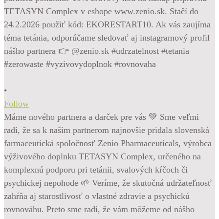
•
Follow
Máme nového partnera a darček pre vás 💚 Sme veľmi
radi, že sa k našim partnerom najnovšie pridala slovenská
farmaceutická spoločnosť Zenio Pharmaceuticals, výrobca
výživového doplnku TETASYN Complex, určeného na
komplexnú podporu pri tetánii, svalových kŕčoch či
psychickej nepohode 🌱 Veríme, že skutočná udržateľnosť
zahŕňa aj starostlivosť o vlastné zdravie a psychickú
rovnováhu. Preto sme radi, že vám môžeme od nášho