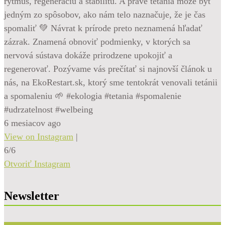
rytmus, regeneráciu a stabilitu. A práve tetánia môže byť
jedným zo spôsobov, ako nám telo naznačuje, že je čas
spomaliť 💚 Návrat k prírode preto neznamená hľadať
zázrak. Znamená obnoviť podmienky, v ktorých sa
nervová sústava dokáže prirodzene upokojiť a
regenerovať. Pozývame vás prečítať si najnovší článok u
nás, na EkoRestart.sk, ktorý sme tentokrát venovali tetánii
a spomaleniu 🌱 #ekologia #tetania #spomalenie
#udrzatelnost #welbeing
6 mesiacov ago
View on Instagram
|
6/6
Otvoriť Instagram
Newsletter