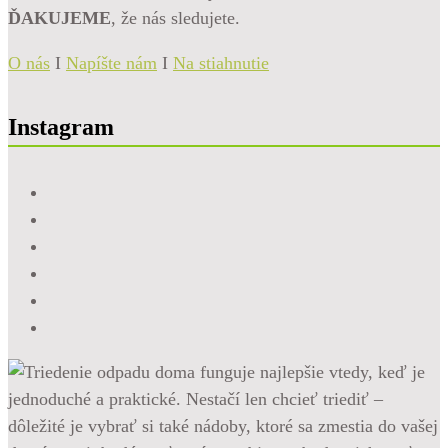
ĎAKUJEME
, že nás sledujete.
O nás
I
Napíšte nám
I
Na stiahnutie
Instagram