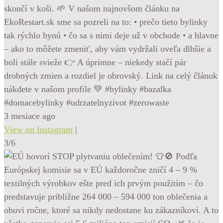
skončí v koši. 🌱 V našom najnovšom článku na
EkoRestart.sk sme sa pozreli na to: • prečo tieto bylinky
tak rýchlo hynú • čo sa s nimi deje už v obchode • a hlavne
– ako to môžete zmeniť, aby vám vydržali oveľa dlhšie a
boli stále svieže 👉 A úprimne – niekedy stačí pár
drobných zmien a rozdiel je obrovský. Link na celý článok
nákdete v našom profile 💚 #bylinky #bazalka
#domacebylinky #udrzatelnyzivot #zerowaste
3 mesiace ago
View on Instagram
|
3/6