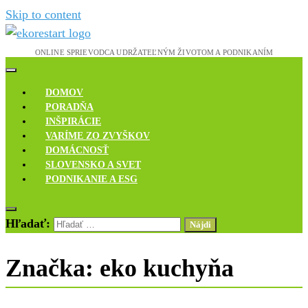
Skip to content
Novinky, rozhovory a inšpirácie
Ekoreštart
DOMOV
PORADŇA
INŠPIRÁCIE
VARÍME ZO ZVYŠKOV
DOMÁCNOSŤ
SLOVENSKO A SVET
PODNIKANIE A ESG
Hľadať:
Značka:
eko kuchyňa