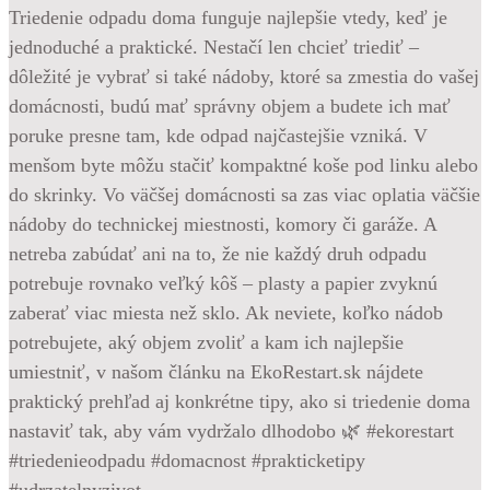
Triedenie odpadu doma funguje najlepšie vtedy, keď je
jednoduché a praktické. Nestačí len chcieť triediť –
dôležité je vybrať si také nádoby, ktoré sa zmestia do vašej
domácnosti, budú mať správny objem a budete ich mať
poruke presne tam, kde odpad najčastejšie vzniká. V
menšom byte môžu stačiť kompaktné koše pod linku alebo
do skrinky. Vo väčšej domácnosti sa zas viac oplatia väčšie
nádoby do technickej miestnosti, komory či garáže. A
netreba zabúdať ani na to, že nie každý druh odpadu
potrebuje rovnako veľký kôš – plasty a papier zvyknú
zaberať viac miesta než sklo. Ak neviete, koľko nádob
potrebujete, aký objem zvoliť a kam ich najlepšie
umiestniť, v našom článku na EkoRestart.sk nájdete
praktický prehľad aj konkrétne tipy, ako si triedenie doma
nastaviť tak, aby vám vydržalo dlhodobo 🌿 #ekorestart
#triedenieodpadu #domacnost #prakticketipy
#udrzatelnyzivot