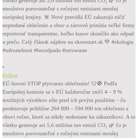
•
Follow
EÚ hovorí STOP plytvaniu oblečením! 👕🚫 Podľa
Európskej komisie sa v EÚ každoročne zničí 4 – 9 %
textilných výrobkov ešte pred ich prvým použitím – čo
predstavuje približne 264 000 – 594 000 ton oblečenia a
obuvi ročne, ktoré sa nikdy nedostane ku zákazníkovi. A to
všetko generuje asi 5,6 milióna ton emisií CO₂ 🌿 čo je
množstvo porovnateľné s ročnými emisiami menšej