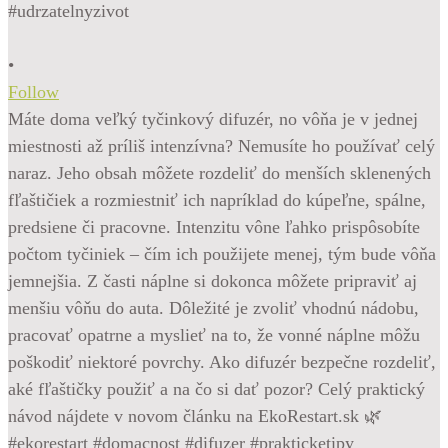
•
Follow
Máte doma veľký tyčinkový difuzér, no vôňa je v jednej
miestnosti až príliš intenzívna? Nemusíte ho používať celý
naraz. Jeho obsah môžete rozdeliť do menších sklenených
fľaštičiek a rozmiestniť ich napríklad do kúpeľne, spálne,
predsiene či pracovne. Intenzitu vône ľahko prispôsobíte
počtom tyčiniek – čím ich použijete menej, tým bude vôňa
jemnejšia. Z časti náplne si dokonca môžete pripraviť aj
menšiu vôňu do auta. Dôležité je zvoliť vhodnú nádobu,
pracovať opatrne a myslieť na to, že vonné náplne môžu
poškodiť niektoré povrchy. Ako difuzér bezpečne rozdeliť,
aké fľaštičky použiť a na čo si dať pozor? Celý praktický
návod nájdete v novom článku na EkoRestart.sk 🌿
#ekorestart #domacnost #difuzer #prakticketipy