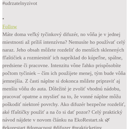
•
Follow
Máte doma veľký tyčinkový difuzér, no vôňa je v jednej
miestnosti až príliš intenzívna? Nemusíte ho používať celý
naraz. Jeho obsah môžete rozdeliť do menších sklenených
fľaštičiek a rozmiestniť ich napríklad do kúpeľne, spálne,
predsiene či pracovne. Intenzitu vône ľahko prispôsobíte
počtom tyčiniek – čím ich použijete menej, tým bude vôňa
jemnejšia. Z časti náplne si dokonca môžete pripraviť aj
menšiu vôňu do auta. Dôležité je zvoliť vhodnú nádobu,
pracovať opatrne a myslieť na to, že vonné náplne môžu
poškodiť niektoré povrchy. Ako difuzér bezpečne rozdeliť,
aké fľaštičky použiť a na čo si dať pozor? Celý praktický
návod nájdete v novom článku na EkoRestart.sk 🌿
#ekorestart #domacnost #difuzer #prakticketipy