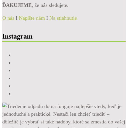
ĎAKUJEME
, že nás sledujete.
O nás
I
Napíšte nám
I
Na stiahnutie
Instagram