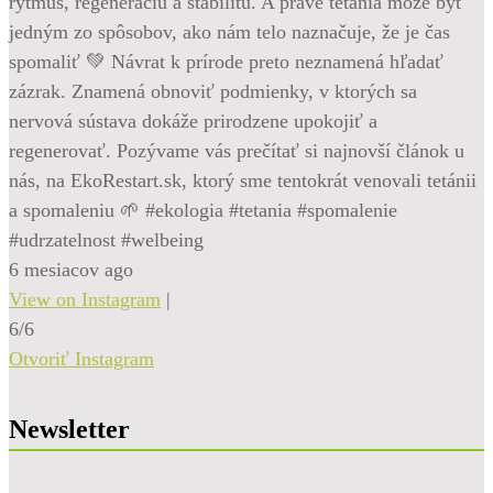
rytmus, regeneráciu a stabilitu. A práve tetánia môže byť
jedným zo spôsobov, ako nám telo naznačuje, že je čas
spomaliť 💚 Návrat k prírode preto neznamená hľadať
zázrak. Znamená obnoviť podmienky, v ktorých sa
nervová sústava dokáže prirodzene upokojiť a
regenerovať. Pozývame vás prečítať si najnovší článok u
nás, na EkoRestart.sk, ktorý sme tentokrát venovali tetánii
a spomaleniu 🌱 #ekologia #tetania #spomalenie
#udrzatelnost #welbeing
6 mesiacov ago
View on Instagram
|
6/6
Otvoriť Instagram
Newsletter