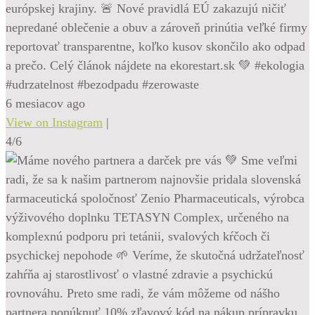
európskej krajiny. 🚨 Nové pravidlá EÚ zakazujú ničiť
nepredané oblečenie a obuv a zároveň prinútia veľké firmy
reportovať transparentne, koľko kusov skončilo ako odpad
a prečo. Celý článok nájdete na ekorestart.sk 💚 #ekologia
#udrzatelnost #bezodpadu #zerowaste
6 mesiacov ago
View on Instagram
|
4/6