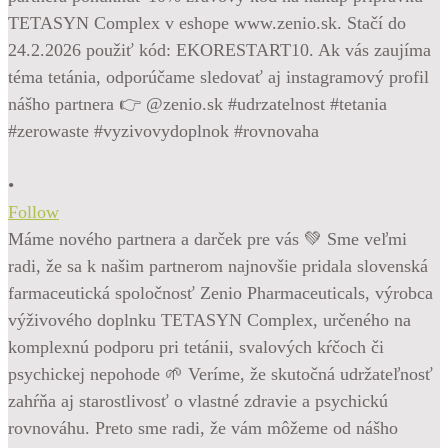
•
Follow
Máme nového partnera a darček pre vás 💚 Sme veľmi
radi, že sa k našim partnerom najnovšie pridala slovenská
farmaceutická spoločnosť Zenio Pharmaceuticals, výrobca
výživového doplnku TETASYN Complex, určeného na
komplexnú podporu pri tetánii, svalových kŕčoch či
psychickej nepohode 🌱 Veríme, že skutočná udržateľnosť
zahŕňa aj starostlivosť o vlastné zdravie a psychickú
rovnováhu. Preto sme radi, že vám môžeme od nášho