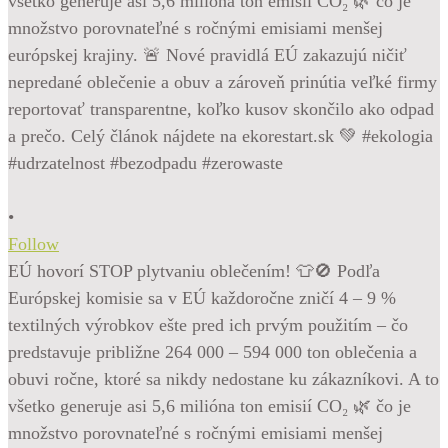
•
Follow
EÚ hovorí STOP plytvaniu oblečením! 👕🚫 Podľa
Európskej komisie sa v EÚ každoročne zničí 4 – 9 %
textilných výrobkov ešte pred ich prvým použitím – čo
predstavuje približne 264 000 – 594 000 ton oblečenia a
obuvi ročne, ktoré sa nikdy nedostane ku zákazníkovi. A to
všetko generuje asi 5,6 milióna ton emisií CO₂ 🌿 čo je
množstvo porovnateľné s ročnými emisiami menšej