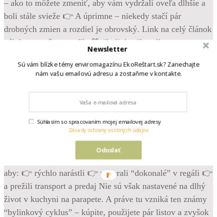
Newsletter
Sú vám blízke témy enviromagazínu EkoReštart.sk? Zanechajte
nám vašu emailovú adresu a zostaňme v kontakte.
•
Follow
Krásne, svieže bylinky z obchodu – bazalka, mäta,
pažítka… Vyzerajú, že vám poslúžia celé týždne. Možno
Súhlasím so spracovaním mojej emailovej adresy
Zásady ochrany osobných údajov
mesiace. A potom príde realita. Žltnú. Vädnú. Hneď po pár
dňoch hynú. Ale pravda je, že problém často nie je u vás
Odoslať
doma. Väčšina byliniek z obchodov je totiž pestovaná tak,
aby: 👉 rýchlo narástli 👉 vyzerali “dokonalé” v regáli 👉
a prežili transport a predaj Nie sú však nastavené na dlhý
život v kuchyni na parapete. A práve tu vzniká ten známy
“bylinkový cyklus” – kúpite, použijete pár listov a zvyšok