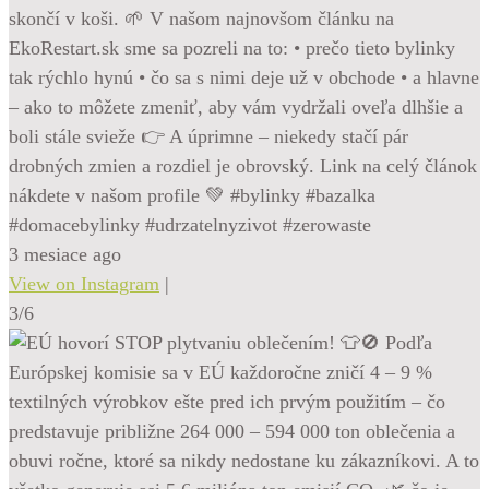
skončí v koši. 🌱 V našom najnovšom článku na
EkoRestart.sk sme sa pozreli na to: • prečo tieto bylinky
tak rýchlo hynú • čo sa s nimi deje už v obchode • a hlavne
– ako to môžete zmeniť, aby vám vydržali oveľa dlhšie a
boli stále svieže 👉 A úprimne – niekedy stačí pár
drobných zmien a rozdiel je obrovský. Link na celý článok
nákdete v našom profile 💚 #bylinky #bazalka
#domacebylinky #udrzatelnyzivot #zerowaste
3 mesiace ago
View on Instagram
|
3/6