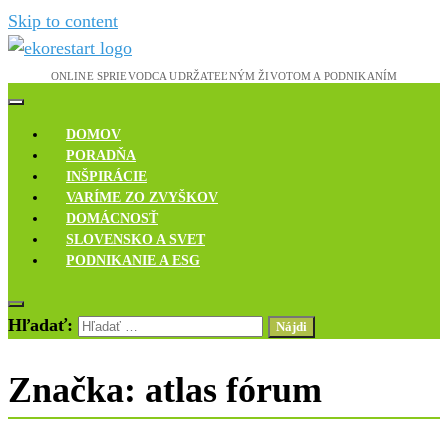
Skip to content
Novinky, rozhovory a inšpirácie
Ekoreštart
DOMOV
PORADŇA
INŠPIRÁCIE
VARÍME ZO ZVYŠKOV
DOMÁCNOSŤ
SLOVENSKO A SVET
PODNIKANIE A ESG
Hľadať:
Značka:
atlas fórum