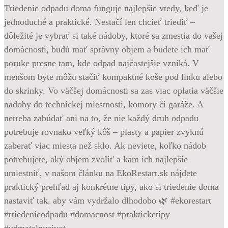
Triedenie odpadu doma funguje najlepšie vtedy, keď je
jednoduché a praktické. Nestačí len chcieť triediť –
dôležité je vybrať si také nádoby, ktoré sa zmestia do vašej
domácnosti, budú mať správny objem a budete ich mať
poruke presne tam, kde odpad najčastejšie vzniká. V
menšom byte môžu stačiť kompaktné koše pod linku alebo
do skrinky. Vo väčšej domácnosti sa zas viac oplatia väčšie
nádoby do technickej miestnosti, komory či garáže. A
netreba zabúdať ani na to, že nie každý druh odpadu
potrebuje rovnako veľký kôš – plasty a papier zvyknú
zaberať viac miesta než sklo. Ak neviete, koľko nádob
potrebujete, aký objem zvoliť a kam ich najlepšie
umiestniť, v našom článku na EkoRestart.sk nájdete
praktický prehľad aj konkrétne tipy, ako si triedenie doma
nastaviť tak, aby vám vydržalo dlhodobo 🌿 #ekorestart
#triedenieodpadu #domacnost #prakticketipy
#udrzatelnyzivot