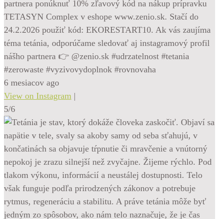
partnera ponúknuť 10% zľavový kód na nákup prípravku
TETASYN Complex v eshope www.zenio.sk. Stačí do
24.2.2026 použiť kód: EKORESTART10. Ak vás zaujíma
téma tetánia, odporúčame sledovať aj instagramový profil
nášho partnera 👉 @zenio.sk #udrzatelnost #tetania
#zerowaste #vyzivovydoplnok #rovnovaha
6 mesiacov ago
View on Instagram
|
5/6