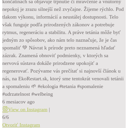
končatinách sa objavuje tŕpnutie či mravčenie a vnútorný
nepokoj je zrazu silnejší než zvyčajne. Žijeme rýchlo. Pod
tlakom výkonu, informácií a neustálej dostupnosti. Telo
však funguje podľa prirodzených zákonov a potrebuje
rytmus, regeneráciu a stabilitu. A práve tetánia môže byť
jedným zo spôsobov, ako nám telo naznačuje, že je čas
spomaliť 💚 Návrat k prírode preto neznamená hľadať
zázrak. Znamená obnoviť podmienky, v ktorých sa
nervová sústava dokáže prirodzene upokojiť a
regenerovať. Pozývame vás prečítať si najnovší článok u
nás, na EkoRestart.sk, ktorý sme tentokrát venovali tetánii
a spomaleniu 🌱 #ekologia #tetania #spomalenie
#udrzatelnost #welbeing
6 mesiacov ago
View on Instagram
|
6/6
Otvoriť Instagram