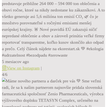
predstavuje približne 264 000 – 594 000 ton oblečenia a
obuvi ročne, ktoré sa nikdy nedostane ku zákazníkovi. A to
všetko generuje asi 5,6 milióna ton emisií CO₂ 🌿 čo je
množstvo porovnateľné s ročnými emisiami menšej
európskej krajiny. 🚨 Nové pravidlá EÚ zakazujú ničiť
nepredané oblečenie a obuv a zároveň prinútia veľké firmy
reportovať transparentne, koľko kusov skončilo ako odpad
a prečo. Celý článok nájdete na ekorestart.sk 💚 #ekologia
#udrzatelnost #bezodpadu #zerowaste
5 mesiacov ago
View on Instagram
|
4/6