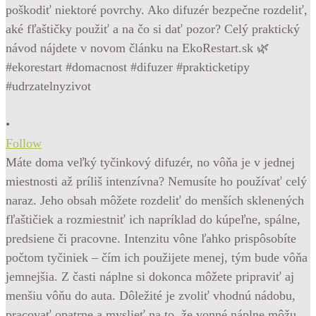
•
Follow
Máte doma veľký tyčinkový difuzér, no vôňa je v jednej
miestnosti až príliš intenzívna? Nemusíte ho používať celý
naraz. Jeho obsah môžete rozdeliť do menších sklenených
fľaštičiek a rozmiestniť ich napríklad do kúpeľne, spálne,
predsiene či pracovne. Intenzitu vône ľahko prispôsobíte
počtom tyčiniek – čím ich použijete menej, tým bude vôňa
jemnejšia. Z časti náplne si dokonca môžete pripraviť aj
menšiu vôňu do auta. Dôležité je zvoliť vhodnú nádobu,
pracovať opatrne a myslieť na to, že vonné náplne môžu