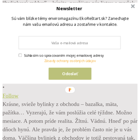
Newsletter
Sú vám blízke témy enviromagazínu EkoReštart.sk? Zanechajte
nám vašu emailovú adresu a zostaňme v kontakte.
Súhlasím so spracovaním mojej emailovej adresy
Zásady ochrany osobných údajov
Odoslať
•
Follow
Krásne, svieže bylinky z obchodu – bazalka, mäta,
pažítka… Vyzerajú, že vám poslúžia celé týždne. Možno
mesiace. A potom príde realita. Žltnú. Vädnú. Hneď po pár
dňoch hynú. Ale pravda je, že problém často nie je u vás
doma. Väčšina byliniek z obchodov je totiž pestovaná tak,