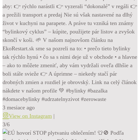
aby: 👉 rýchlo narástli 👉 vyzerali “dokonalé” v regáli 👉
a prežili transport a predaj Nie sú však nastavené na dlhý
život v kuchyni na parapete. A práve tu vzniká ten známy
“bylinkový cyklus” – kúpite, použijete pár listov a zvyšok
skončí v koši. 🌱 V našom najnovšom článku na
EkoRestart.sk sme sa pozreli na to: • prečo tieto bylinky
tak rýchlo hynú • čo sa s nimi deje už v obchode • a hlavne
– ako to môžete zmeniť, aby vám vydržali oveľa dlhšie a
boli stále svieže 👉 A úprimne – niekedy stačí pár
drobných zmien a rozdiel je obrovský. Link na celý článok
nákdete v našom profile 💚 #bylinky #bazalka
#domacebylinky #udrzatelnyzivot #zerowaste
3 mesiace ago
View on Instagram
|
3/6