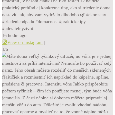
umiestniť, v našom článku na EkoRestart.sk nájdete
praktický prehľad aj konkrétne tipy, ako si triedenie doma
nastaviť tak, aby vám vydržalo dlhodobo 🌿 #ekorestart
#triedenieodpadu #domacnost #prakticketipy
#udrzatelnyzivot
16 hodín ago
View on Instagram
|
1/6