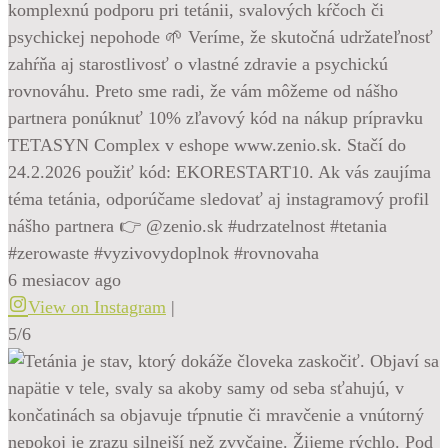
komplexnú podporu pri tetánii, svalových kŕčoch či
psychickej nepohode 🌱 Veríme, že skutočná udržateľnosť
zahŕňa aj starostlivosť o vlastné zdravie a psychickú
rovnováhu. Preto sme radi, že vám môžeme od nášho
partnera ponúknuť 10% zľavový kód na nákup prípravku
TETASYN Complex v eshope www.zenio.sk. Stačí do
24.2.2026 použiť kód: EKORESTART10. Ak vás zaujíma
téma tetánia, odporúčame sledovať aj instagramový profil
nášho partnera 👉 @zenio.sk #udrzatelnost #tetania
#zerowaste #vyzivovydoplnok #rovnovaha
6 mesiacov ago
View on Instagram
|
5/6