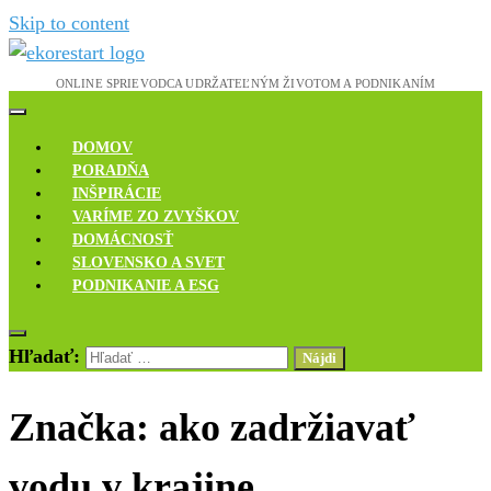
Skip to content
Novinky, rozhovory a inšpirácie
Ekoreštart
DOMOV
PORADŇA
INŠPIRÁCIE
VARÍME ZO ZVYŠKOV
DOMÁCNOSŤ
SLOVENSKO A SVET
PODNIKANIE A ESG
Hľadať:
Značka:
ako zadržiavať
vodu v krajine