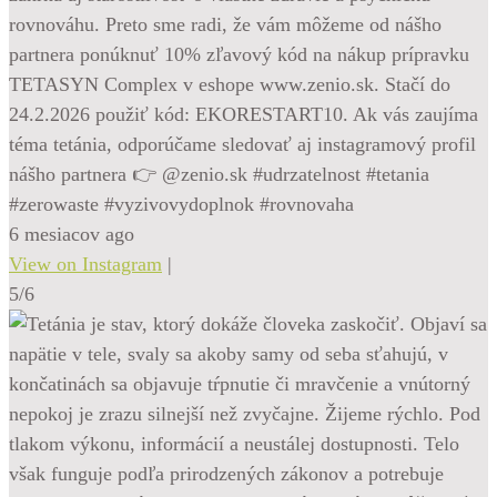
rovnováhu. Preto sme radi, že vám môžeme od nášho
partnera ponúknuť 10% zľavový kód na nákup prípravku
TETASYN Complex v eshope www.zenio.sk. Stačí do
24.2.2026 použiť kód: EKORESTART10. Ak vás zaujíma
téma tetánia, odporúčame sledovať aj instagramový profil
nášho partnera 👉 @zenio.sk #udrzatelnost #tetania
#zerowaste #vyzivovydoplnok #rovnovaha
6 mesiacov ago
View on Instagram
|
5/6