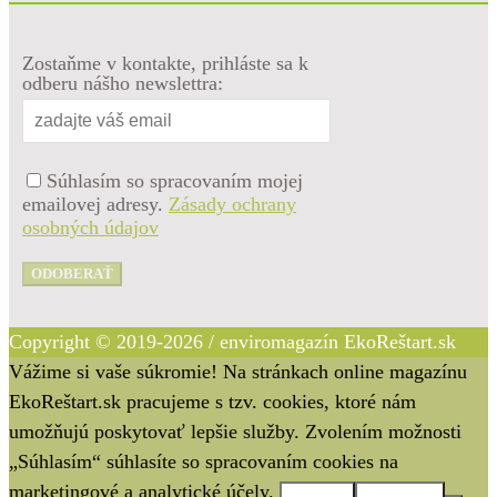
Zostaňme v kontakte, prihláste sa k
odberu nášho newslettra:
Súhlasím so spracovaním mojej
emailovej adresy.
Zásady ochrany
osobných údajov
ODOBERAŤ
Copyright © 2019-2026 / enviromagazín EkoReštart.sk
Vážime si vaše súkromie! Na stránkach online magazínu
EkoReštart.sk pracujeme s tzv. cookies, ktoré nám
umožňujú poskytovať lepšie služby. Zvolením možnosti
„Súhlasím“ súhlasíte so spracovaním cookies na
marketingové a analytické účely.
Súhlasím
Nesúhlasím