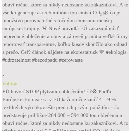
•
Follow
EÚ hovorí STOP plytvaniu oblečením! 👕🚫 Podľa
Európskej komisie sa v EÚ každoročne zničí 4 – 9 %
textilných výrobkov ešte pred ich prvým použitím – čo
predstavuje približne 264 000 – 594 000 ton oblečenia a
obuvi ročne, ktoré sa nikdy nedostane ku zákazníkovi. A to
všetko generuje asi 5,6 milióna ton emisií CO₂ 🌿 čo je