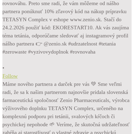
•
Follow
Máme nového partnera a darček pre vás 💚 Sme veľmi
radi, že sa k našim partnerom najnovšie pridala slovenská
farmaceutická spoločnosť Zenio Pharmaceuticals, výrobca
výživového doplnku TETASYN Complex, určeného na
komplexnú podporu pri tetánii, svalových kŕčoch či
psychickej nepohode 🌱 Veríme, že skutočná udržateľnosť
zahŕňa aj starostlivosť o vlastné zdravie a psychickú