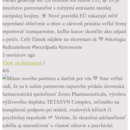
množstvo porovnateľné s ročnými emisiami menšej
európskej krajiny. 🚨 Nové pravidlá EÚ zakazujú ničiť
nepredané oblečenie a obuv a zároveň prinútia veľké firmy
reportovať transparentne, koľko kusov skončilo ako odpad
a prečo. Celý článok nájdete na ekorestart.sk 💚 #ekologia
#udrzatelnost #bezodpadu #zerowaste
5 mesiacov ago
View on Instagram
|
4/6