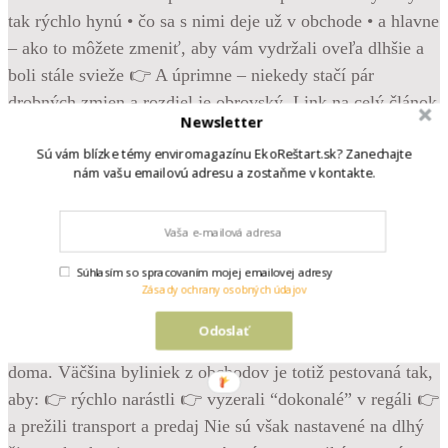
Newsletter
Sú vám blízke témy enviromagazínu EkoReštart.sk? Zanechajte
nám vašu emailovú adresu a zostaňme v kontakte.
•
Follow
Krásne, svieže bylinky z obchodu – bazalka, mäta,
Súhlasím so spracovaním mojej emailovej adresy
pažítka… Vyzerajú, že vám poslúžia celé týždne. Možno
Zásady ochrany osobných údajov
mesiace. A potom príde realita. Žltnú. Vädnú. Hneď po pár
Odoslať
dňoch hynú. Ale pravda je, že problém často nie je u vás
doma. Väčšina byliniek z obchodov je totiž pestovaná tak,
aby: 👉 rýchlo narástli 👉 vyzerali “dokonalé” v regáli 👉
a prežili transport a predaj Nie sú však nastavené na dlhý