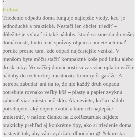
•
Follow
Triedenie odpadu doma funguje najlepšie vtedy, keď je
jednoduché a praktické. Nestačí len chcieť triediť –
dôležité je vybrať si také nádoby, ktoré sa zmestia do vašej
domácnosti, budú mať správny objem a budete ich mať
poruke presne tam, kde odpad najčastejšie vzniká. V
menšom byte môžu stačiť kompaktné koše pod linku alebo
do skrinky. Vo väčšej domácnosti sa zas viac oplatia väčšie
nádoby do technickej miestnosti, komory či garáže. A
netreba zabúdať ani na to, že nie každý druh odpadu
potrebuje rovnako veľký kôš – plasty a papier zvyknú
zaberať viac miesta než sklo. Ak neviete, koľko nádob
potrebujete, aký objem zvoliť a kam ich najlepšie
umiestniť, v našom článku na EkoRestart.sk nájdete
praktický prehľad aj konkrétne tipy, ako si triedenie doma
nastaviť tak, aby vám vydržalo dlhodobo 🌿 #ekorestart