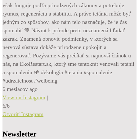
však funguje podľa prirodzených zákonov a potrebuje
rytmus, regeneráciu a stabilitu. A práve tetánia môže byť
jedným zo spôsobov, ako nám telo naznačuje, že je čas
spomaliť 💚 Návrat k prírode preto neznamená hľadať
zázrak. Znamená obnoviť podmienky, v ktorých sa
nervová sústava dokáže prirodzene upokojiť a
regenerovať. Pozývame vás prečítať si najnovší článok u
nás, na EkoRestart.sk, ktorý sme tentokrát venovali tetánii
a spomaleniu 🌱 #ekologia #tetania #spomalenie
#udrzatelnost #welbeing
6 mesiacov ago
View on Instagram
|
6/6
Otvoriť Instagram
Newsletter