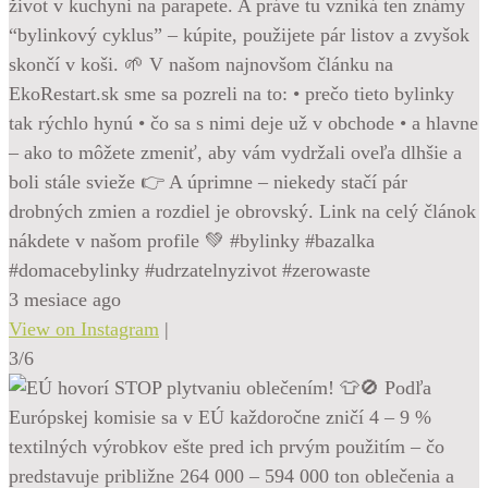
život v kuchyni na parapete. A práve tu vzniká ten známy
“bylinkový cyklus” – kúpite, použijete pár listov a zvyšok
skončí v koši. 🌱 V našom najnovšom článku na
EkoRestart.sk sme sa pozreli na to: • prečo tieto bylinky
tak rýchlo hynú • čo sa s nimi deje už v obchode • a hlavne
– ako to môžete zmeniť, aby vám vydržali oveľa dlhšie a
boli stále svieže 👉 A úprimne – niekedy stačí pár
drobných zmien a rozdiel je obrovský. Link na celý článok
nákdete v našom profile 💚 #bylinky #bazalka
#domacebylinky #udrzatelnyzivot #zerowaste
3 mesiace ago
View on Instagram
|
3/6