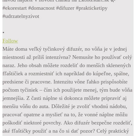
•
Follow
Máte doma veľký tyčinkový difuzér, no vôňa je v jednej
miestnosti až príliš intenzívna? Nemusíte ho používať celý
naraz. Jeho obsah môžete rozdeliť do menších sklenených
fľaštičiek a rozmiestniť ich napríklad do kúpeľne, spálne,
predsiene či pracovne. Intenzitu vône ľahko prispôsobíte
počtom tyčiniek – čím ich použijete menej, tým bude vôňa
jemnejšia. Z časti náplne si dokonca môžete pripraviť aj
menšiu vôňu do auta. Dôležité je zvoliť vhodnú nádobu,
pracovať opatrne a myslieť na to, že vonné náplne môžu
poškodiť niektoré povrchy. Ako difuzér bezpečne rozdeliť,
aké fľaštičky použiť a na čo si dať pozor? Celý praktický