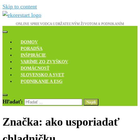
Skip to content
Novinky, rozhovory a inšpirácie
Ekoreštart
DOMOV
PORADŇA
INŠPIRÁCIE
VARÍME ZO ZVYŠKOV
DOMÁCNOSŤ
SLOVENSKO A SVET
PODNIKANIE A ESG
Hľadať:
Značka:
ako usporiadať
chladničku