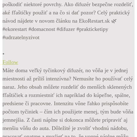
•
Follow
Máte doma veľký tyčinkový difuzér, no vôňa je v jednej
miestnosti až príliš intenzívna? Nemusíte ho používať celý
naraz. Jeho obsah môžete rozdeliť do menších sklenených
fľaštičiek a rozmiestniť ich napríklad do kúpeľne, spálne,
predsiene či pracovne. Intenzitu vône ľahko prispôsobíte
počtom tyčiniek – čím ich použijete menej, tým bude vôňa
jemnejšia. Z časti náplne si dokonca môžete pripraviť aj
menšiu vôňu do auta. Dôležité je zvoliť vhodnú nádobu,
pracovať opatrne a myslieť na to, že vonné náplne môžu