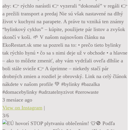
aby: 👉 rýchlo narástli 👉 vyzerali “dokonalé” v regáli 👉
a prežili transport a predaj Nie sú však nastavené na dlhý
život v kuchyni na parapete. A práve tu vzniká ten známy
“bylinkový cyklus” – kúpite, použijete pár listov a zvyšok
skončí v koši. 🌱 V našom najnovšom článku na
EkoRestart.sk sme sa pozreli na to: • prečo tieto bylinky
tak rýchlo hynú • čo sa s nimi deje už v obchode • a hlavne
– ako to môžete zmeniť, aby vám vydržali oveľa dlhšie a
boli stále svieže 👉 A úprimne – niekedy stačí pár
drobných zmien a rozdiel je obrovský. Link na celý článok
nákdete v našom profile 💚 #bylinky #bazalka
#domacebylinky #udrzatelnyzivot #zerowaste
3 mesiace ago
View on Instagram
|
3/6