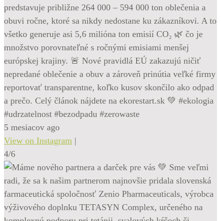
predstavuje približne 264 000 – 594 000 ton oblečenia a
obuvi ročne, ktoré sa nikdy nedostane ku zákazníkovi. A to
všetko generuje asi 5,6 milióna ton emisií CO₂ 🌿 čo je
množstvo porovnateľné s ročnými emisiami menšej
európskej krajiny. 🚨 Nové pravidlá EÚ zakazujú ničiť
nepredané oblečenie a obuv a zároveň prinútia veľké firmy
reportovať transparentne, koľko kusov skončilo ako odpad
a prečo. Celý článok nájdete na ekorestart.sk 💚 #ekologia
#udrzatelnost #bezodpadu #zerowaste
5 mesiacov ago
View on Instagram
|
4/6