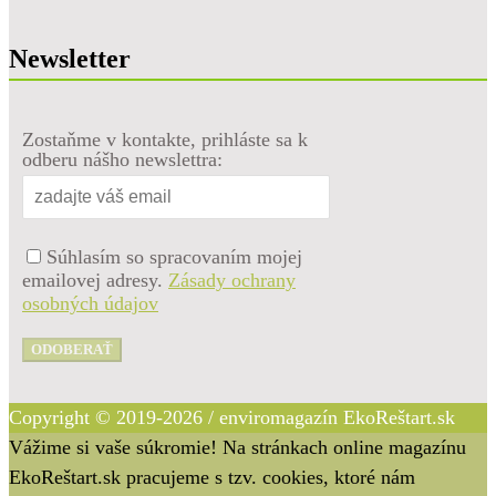
Newsletter
Zostaňme v kontakte, prihláste sa k
odberu nášho newslettra:
Súhlasím so spracovaním mojej
emailovej adresy.
Zásady ochrany
osobných údajov
ODOBERAŤ
Copyright © 2019-2026 / enviromagazín EkoReštart.sk
Vážime si vaše súkromie! Na stránkach online magazínu
EkoReštart.sk pracujeme s tzv. cookies, ktoré nám