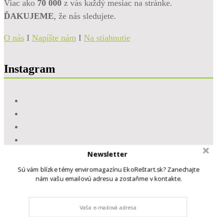
Viac ako
70 000
z vás každý mesiac na stránke.
ĎAKUJEME
, že nás sledujete.
O nás
I
Napíšte nám
I
Na stiahnutie
Instagram
Newsletter
Sú vám blízke témy enviromagazínu EkoReštart.sk? Zanechajte
nám vašu emailovú adresu a zostaňme v kontakte.