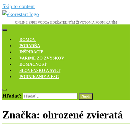
Skip to content
Novinky, rozhovory a inšpirácie
Ekoreštart
DOMOV
PORADŇA
INŠPIRÁCIE
VARÍME ZO ZVYŠKOV
DOMÁCNOSŤ
SLOVENSKO A SVET
PODNIKANIE A ESG
Hľadať:
Značka:
ohrozené zvieratá