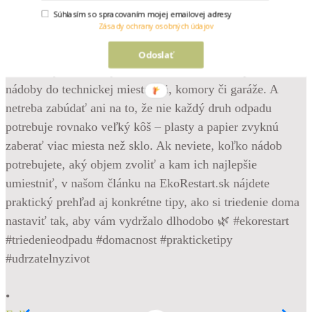
Súhlasím so spracovaním mojej emailovej adresy
Zásady ochrany osobných údajov
Odoslať
•
M
•
m