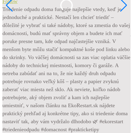
Follow
n
Triedenie odpadu doma funguje najlepšie vtedy, keď je
f
jednoduché a praktické. Nestačí len chcieť triediť –
p
dôležité je vybrať si také nádoby, ktoré sa zmestia do vašej
p
domácnosti, budú mať správny objem a budete ich mať
j
poruke presne tam, kde odpad najčastejšie vzniká. V
m
menšom byte môžu stačiť kompaktné koše pod linku alebo
p
do skrinky. Vo väčšej domácnosti sa zas viac oplatia väčšie
p
nádoby do technickej miestnosti, komory či garáže. A
a
netreba zabúdať ani na to, že nie každý druh odpadu
n
potrebuje rovnako veľký kôš – plasty a papier zvyknú
#
zaberať viac miesta než sklo. Ak neviete, koľko nádob
#
potrebujete, aký objem zvoliť a kam ich najlepšie
1
umiestniť, v našom článku na EkoRestart.sk nájdete
praktický prehľad aj konkrétne tipy, ako si triedenie doma
2
nastaviť tak, aby vám vydržalo dlhodobo 🌿 #ekorestart
#triedenieodpadu #domacnost #prakticketipy