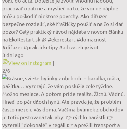
vôňu do auta. Dôležité je zvoliť vhodnú nádobu,
pracovať opatrne a myslieť na to, že vonné náplne
môžu poškodiť niektoré povrchy. Ako difuzér
bezpečne rozdeliť, aké fľaštičky použiť a na čo si dať
pozor? Celý praktický návod nájdete v novom článku
na EkoRestart.sk 🌿 #ekorestart #domacnost
#difuzer #prakticketipy #udrzatelnyzivot
3 dni ago
View on Instagram
|
2/6