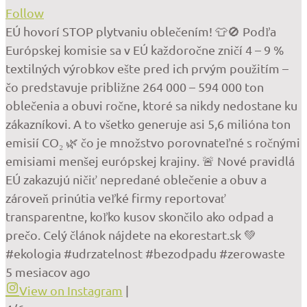
Follow
EÚ hovorí STOP plytvaniu oblečením! 👕🚫 Podľa
Európskej komisie sa v EÚ každoročne zničí 4 – 9 %
textilných výrobkov ešte pred ich prvým použitím –
čo predstavuje približne 264 000 – 594 000 ton
oblečenia a obuvi ročne, ktoré sa nikdy nedostane ku
zákazníkovi. A to všetko generuje asi 5,6 milióna ton
emisií CO₂ 🌿 čo je množstvo porovnateľné s ročnými
emisiami menšej európskej krajiny. 🚨 Nové pravidlá
EÚ zakazujú ničiť nepredané oblečenie a obuv a
zároveň prinútia veľké firmy reportovať
transparentne, koľko kusov skončilo ako odpad a
prečo. Celý článok nájdete na ekorestart.sk 💚
#ekologia #udrzatelnost #bezodpadu #zerowaste
5 mesiacov ago
View on Instagram
|