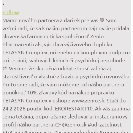
•
Follow
Máme nového partnera a darček pre vás 💚 Sme
veľmi radi, že sa k našim partnerom najnovšie pridala
slovenská farmaceutická spoločnosť Zenio
Pharmaceuticals, výrobca výživového doplnku
TETASYN Complex, určeného na komplexnú podporu
pri tetánii, svalových kŕčoch či psychickej nepohode
🌱 Veríme, že skutočná udržateľnosť zahŕňa aj
starostlivosť o vlastné zdravie a psychickú rovnováhu.
Preto sme radi, že vám môžeme od nášho partnera
ponúknuť 10% zľavový kód na nákup prípravku
TETASYN Complex v eshope www.zenio.sk. Stačí do
24.2.2026 použiť kód: EKORESTART10. Ak vás zaujíma
téma tetánia, odporúčame sledovať aj instagramový
profil nášho partnera 👉 @zenio.sk #udrzatelnost
#tetania #zerowaste #vyzivovydoplnok #rovnovaha