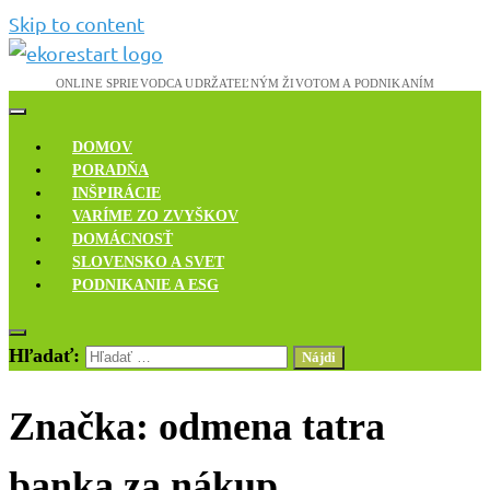
Skip to content
Novinky, rozhovory a inšpirácie
Ekoreštart
DOMOV
PORADŇA
INŠPIRÁCIE
VARÍME ZO ZVYŠKOV
DOMÁCNOSŤ
SLOVENSKO A SVET
PODNIKANIE A ESG
Hľadať:
Značka:
odmena tatra
banka za nákup