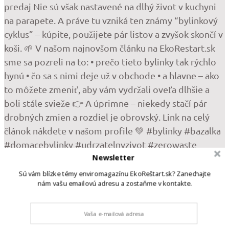
Newsletter
•
Sú vám blízke témy enviromagazínu EkoReštart.sk? Zanechajte
nám vašu emailovú adresu a zostaňme v kontakte.
Follow
Krásne, svieže bylinky z obchodu – bazalka, mäta,
pažítka… Vyzerajú, že vám poslúžia celé týždne.
Možno mesiace. A potom príde realita. Žltnú. Vädnú.