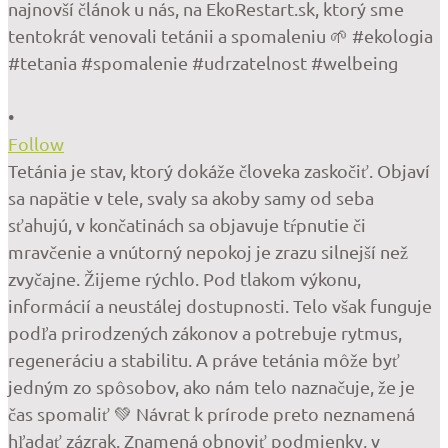
•
Follow
Tetánia je stav, ktorý dokáže človeka zaskočiť. Objaví
sa napätie v tele, svaly sa akoby samy od seba
sťahujú, v končatinách sa objavuje tŕpnutie či
mravčenie a vnútorný nepokoj je zrazu silnejší než
zvyčajne. Žijeme rýchlo. Pod tlakom výkonu,
informácií a neustálej dostupnosti. Telo však funguje
podľa prirodzených zákonov a potrebuje rytmus,
regeneráciu a stabilitu. A práve tetánia môže byť
jedným zo spôsobov, ako nám telo naznačuje, že je
čas spomaliť 💚 Návrat k prírode preto neznamená
hľadať zázrak. Znamená obnoviť podmienky, v