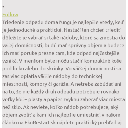
•
Follow
Triedenie odpadu doma funguje najlepšie vtedy, keď
je jednoduché a praktické. Nestačí len chcieť triediť –
dôležité je vybrať si také nádoby, ktoré sa zmestia do
vašej domácnosti, budú mať správny objem a budete
ich mať poruke presne tam, kde odpad najčastejšie
vzniká. V menšom byte môžu stačiť kompaktné koše
pod linku alebo do skrinky. Vo väčšej domácnosti sa
zas viac oplatia väčšie nádoby do technickej
miestnosti, komory či garáže. A netreba zabúdať ani
na to, že nie každý druh odpadu potrebuje rovnako
veľký kôš – plasty a papier zvyknú zaberať viac miesta
než sklo. Ak neviete, koľko nádob potrebujete, aký
objem zvoliť a kam ich najlepšie umiestniť, v našom
článku na EkoRestart.sk nájdete praktický prehľad aj