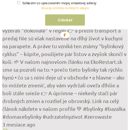
Súhlasím so spracovaním mojej emailovej adresy
Hneď po pár dňoch hynú. Ale pravda je, že problém
Zásady ochrany osobných údajov
často nie je u vás doma. Väčšina byliniek z obchodov
Odoslať
je totiž pestovaná tak, aby: 👉 rýchlo narástli 👉
vyzerali “dokonalé” v regáli 👉 a prežili transport a
predaj Nie sú však nastavené na dlhý život v kuchyni
na parapete. A práve tu vzniká ten známy “bylinkový
cyklus” – kúpite, použijete pár listov a zvyšok skončí v
koši. 🌱 V našom najnovšom článku na EkoRestart.sk
sme sa pozreli na to: • prečo tieto bylinky tak rýchlo
hynú • čo sa s nimi deje už v obchode • a hlavne – ako
to môžete zmeniť, aby vám vydržali oveľa dlhšie a
boli stále svieže 👉 A úprimne – niekedy stačí pár
drobných zmien a rozdiel je obrovský. Link na celý
článok nákdete v našom profile 💚 #bylinky #bazalka
#domacebylinky #udrzatelnyzivot #zerowaste
3 mesiace ago