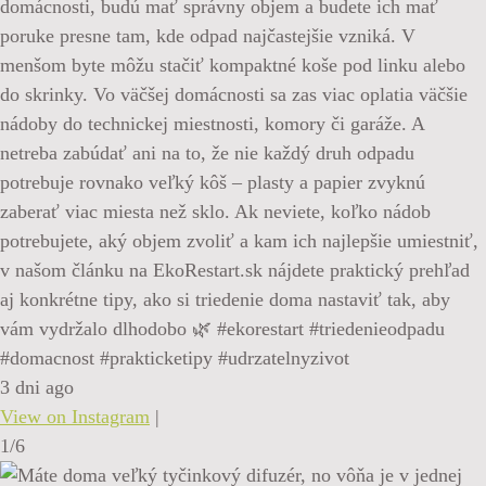
domácnosti, budú mať správny objem a budete ich mať
poruke presne tam, kde odpad najčastejšie vzniká. V
menšom byte môžu stačiť kompaktné koše pod linku alebo
do skrinky. Vo väčšej domácnosti sa zas viac oplatia väčšie
nádoby do technickej miestnosti, komory či garáže. A
netreba zabúdať ani na to, že nie každý druh odpadu
potrebuje rovnako veľký kôš – plasty a papier zvyknú
zaberať viac miesta než sklo. Ak neviete, koľko nádob
potrebujete, aký objem zvoliť a kam ich najlepšie umiestniť,
v našom článku na EkoRestart.sk nájdete praktický prehľad
aj konkrétne tipy, ako si triedenie doma nastaviť tak, aby
vám vydržalo dlhodobo 🌿 #ekorestart #triedenieodpadu
#domacnost #prakticketipy #udrzatelnyzivot
3 dni ago
View on Instagram
|
1/6