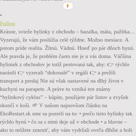
•
Follow
Krásne, svieže bylinky z obchodu – bazalka, mäta, pažítka…
Vyzerajú, že vám poslúžia celé týždne. Možno mesiace. A
potom príde realita. Žltnú. Vädnú. Hneď po pár dňoch hynú.
Ale pravda je, že problém často nie je u vás doma. Väčšina
byliniek z obchodov je totiž pestovaná tak, aby: 👉 rýchlo
narástli 👉 vyzerali “dokonalé” v regáli 👉 a prežili
transport a predaj Nie sú však nastavené na dlhý život v
kuchyni na parapete. A práve tu vzniká ten známy
“bylinkový cyklus” – kúpite, použijete pár listov a zvyšok
skončí v koši. 🌱 V našom najnovšom článku na
EkoRestart.sk sme sa pozreli na to: • prečo tieto bylinky tak
rýchlo hynú • čo sa s nimi deje už v obchode • a hlavne –
ako to môžete zmeniť, aby vám vydržali oveľa dlhšie a boli