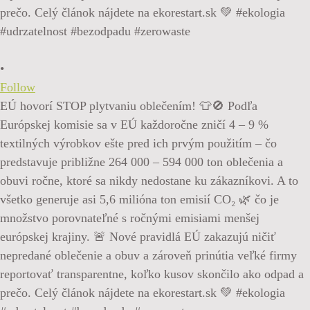
•
Follow
EÚ hovorí STOP plytvaniu oblečením! 👕🚫 Podľa
Európskej komisie sa v EÚ každoročne zničí 4 – 9 %
textilných výrobkov ešte pred ich prvým použitím – čo
predstavuje približne 264 000 – 594 000 ton oblečenia a
obuvi ročne, ktoré sa nikdy nedostane ku zákazníkovi. A to
všetko generuje asi 5,6 milióna ton emisií CO₂ 🌿 čo je
množstvo porovnateľné s ročnými emisiami menšej
európskej krajiny. 🚨 Nové pravidlá EÚ zakazujú ničiť
nepredané oblečenie a obuv a zároveň prinútia veľké firmy
reportovať transparentne, koľko kusov skončilo ako odpad a
prečo. Celý článok nájdete na ekorestart.sk 💚 #ekologia