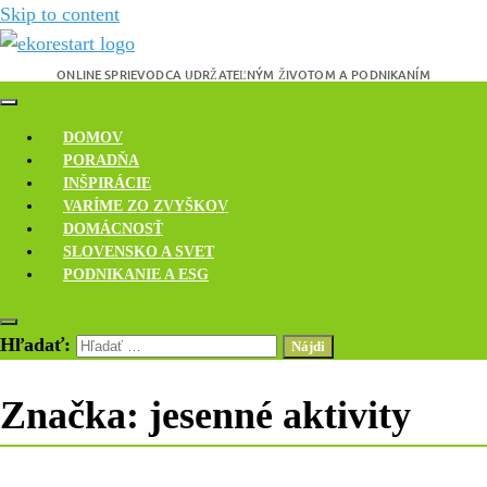
Skip to content
Novinky, rozhovory a inšpirácie
Ekoreštart
DOMOV
PORADŇA
INŠPIRÁCIE
VARÍME ZO ZVYŠKOV
DOMÁCNOSŤ
SLOVENSKO A SVET
PODNIKANIE A ESG
Hľadať:
Značka:
jesenné aktivity