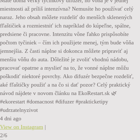
Máte doma veľký tyčinkový difuzér, no vôňa je v jednej
miestnosti až príliš intenzívna? Nemusíte ho používať celý
naraz. Jeho obsah môžete rozdeliť do menších sklenených
fľaštičiek a rozmiestniť ich napríklad do kúpeľne, spálne,
predsiene či pracovne. Intenzitu vône ľahko prispôsobíte
počtom tyčiniek – čím ich použijete menej, tým bude vôňa
jemnejšia. Z časti náplne si dokonca môžete pripraviť aj
menšiu vôňu do auta. Dôležité je zvoliť vhodnú nádobu,
pracovať opatrne a myslieť na to, že vonné náplne môžu
poškodiť niektoré povrchy. Ako difuzér bezpečne rozdeliť,
aké fľaštičky použiť a na čo si dať pozor? Celý praktický
návod nájdete v novom článku na EkoRestart.sk 🌿
#ekorestart #domacnost #difuzer #prakticketipy
#udrzatelnyzivot
4 dni ago
View on Instagram
|
2/6