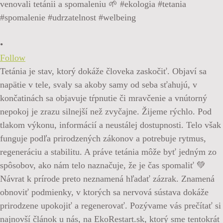
•
Follow
Tetánia je stav, ktorý dokáže človeka zaskočiť. Objaví sa
napätie v tele, svaly sa akoby samy od seba sťahujú, v
končatinách sa objavuje tŕpnutie či mravčenie a vnútorný
nepokoj je zrazu silnejší než zvyčajne. Žijeme rýchlo. Pod
tlakom výkonu, informácií a neustálej dostupnosti. Telo však
funguje podľa prirodzených zákonov a potrebuje rytmus,
regeneráciu a stabilitu. A práve tetánia môže byť jedným zo
spôsobov, ako nám telo naznačuje, že je čas spomaliť 💚
Návrat k prírode preto neznamená hľadať zázrak. Znamená
obnoviť podmienky, v ktorých sa nervová sústava dokáže
prirodzene upokojiť a regenerovať. Pozývame vás prečítať si
najnovší článok u nás, na EkoRestart.sk, ktorý sme tentokrát