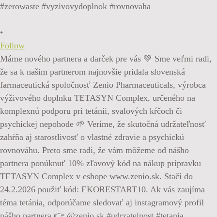
•
Follow
Máme nového partnera a darček pre vás 💚 Sme veľmi radi,
že sa k našim partnerom najnovšie pridala slovenská
farmaceutická spoločnosť Zenio Pharmaceuticals, výrobca
výživového doplnku TETASYN Complex, určeného na
komplexnú podporu pri tetánii, svalových kŕčoch či
psychickej nepohode 🌱 Veríme, že skutočná udržateľnosť
zahŕňa aj starostlivosť o vlastné zdravie a psychickú
rovnováhu. Preto sme radi, že vám môžeme od nášho
partnera ponúknuť 10% zľavový kód na nákup prípravku
TETASYN Complex v eshope www.zenio.sk. Stačí do
24.2.2026 použiť kód: EKORESTART10. Ak vás zaujíma
téma tetánia, odporúčame sledovať aj instagramový profil
nášho partnera 👉 @zenio.sk #udrzatelnost #tetania