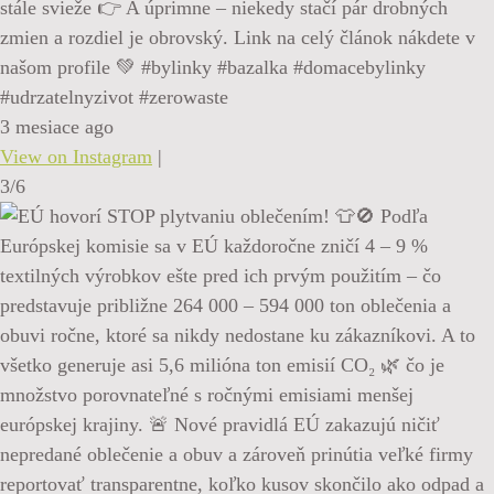
stále svieže 👉 A úprimne – niekedy stačí pár drobných
zmien a rozdiel je obrovský. Link na celý článok nákdete v
našom profile 💚 #bylinky #bazalka #domacebylinky
#udrzatelnyzivot #zerowaste
3 mesiace ago
View on Instagram
|
3/6