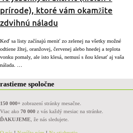
prírode), ktoré vám okamžite
zdvihnú náladu
Keď sa listy začínajú meniť zo zelenej na všetky možné
odtiene žltej, oranžovej, červenej alebo hnedej a teplota
vonku pomaly, ale isto klesá, nemusí s ňou klesať aj vaša
nálada. …
rastieme spoločne
150 000+
zobrazení stránky mesačne.
Viac ako
70 000
z vás každý mesiac na stránke.
ĎAKUJEME
, že nás sledujete.
O nás
I
Napíšte nám
I
Na stiahnutie