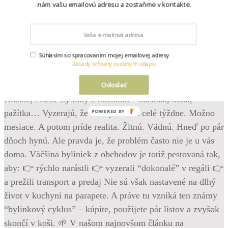
nám vašu emailovú adresu a zostaňme v kontakte.
Súhlasím so spracovaním mojej emailovej adresy
Zásady ochrany osobných údajov
•
Odoslať
Follow
Krásne, svieže bylinky z obchodu – bazalka, mäta,
pažítka… Vyzerajú, že vám poslúžia celé týždne. Možno
POWERED BY
mesiace. A potom príde realita. Žltnú. Vädnú. Hneď po pár
dňoch hynú. Ale pravda je, že problém často nie je u vás
doma. Väčšina byliniek z obchodov je totiž pestovaná tak,
aby: 👉 rýchlo narástli 👉 vyzerali “dokonalé” v regáli 👉
a prežili transport a predaj Nie sú však nastavené na dlhý
život v kuchyni na parapete. A práve tu vzniká ten známy
“bylinkový cyklus” – kúpite, použijete pár listov a zvyšok
skončí v koši. 🌱 V našom najnovšom článku na