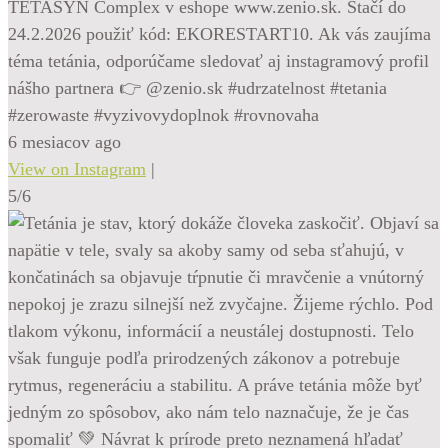
TETASYN Complex v eshope www.zenio.sk. Stačí do
24.2.2026 použiť kód: EKORESTART10. Ak vás zaujíma
téma tetánia, odporúčame sledovať aj instagramový profil
nášho partnera 👉 @zenio.sk #udrzatelnost #tetania
#zerowaste #vyzivovydoplnok #rovnovaha
6 mesiacov ago
View on Instagram
|
5/6