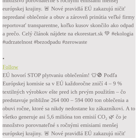
•
Follow
EÚ hovorí STOP plytvaniu oblečením! 👕🚫 Podľa
Európskej komisie sa v EÚ každoročne zničí 4 – 9 %
textilných výrobkov ešte pred ich prvým použitím – čo
predstavuje približne 264 000 – 594 000 ton oblečenia a
obuvi ročne, ktoré sa nikdy nedostane ku zákazníkovi. A to
všetko generuje asi 5,6 milióna ton emisií CO₂ 🌿 čo je
množstvo porovnateľné s ročnými emisiami menšej
európskej krajiny. 🚨 Nové pravidlá EÚ zakazujú ničiť