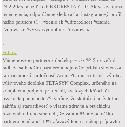
•
Follow
Máme nového partnera a darček pre vás 💚 Sme veľmi
radi, že sa k našim partnerom najnovšie pridala slovenská
farmaceutická spoločnosť Zenio Pharmaceuticals, výrobca
výživového doplnku TETASYN Complex, určeného na
komplexnú podporu pri tetánii, svalových kŕčoch či
psychickej nepohode 🌱 Veríme, že skutočná udržateľnosť
zahŕňa aj starostlivosť o vlastné zdravie a psychickú
rovnováhu. Preto sme radi, že vám môžeme od nášho
partnera ponúknuť 10% zľavový kód na nákup prípravku