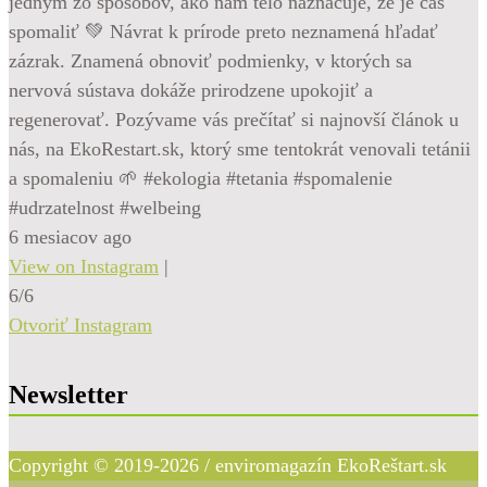
jedným zo spôsobov, ako nám telo naznačuje, že je čas
spomaliť 💚 Návrat k prírode preto neznamená hľadať
zázrak. Znamená obnoviť podmienky, v ktorých sa
nervová sústava dokáže prirodzene upokojiť a
regenerovať. Pozývame vás prečítať si najnovší článok u
nás, na EkoRestart.sk, ktorý sme tentokrát venovali tetánii
a spomaleniu 🌱 #ekologia #tetania #spomalenie
#udrzatelnost #welbeing
6 mesiacov ago
View on Instagram
|
6/6
Otvoriť Instagram
Newsletter
Copyright © 2019-2026 / enviromagazín EkoReštart.sk