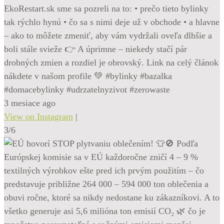
EkoRestart.sk sme sa pozreli na to: • prečo tieto bylinky
tak rýchlo hynú • čo sa s nimi deje už v obchode • a hlavne
– ako to môžete zmeniť, aby vám vydržali oveľa dlhšie a
boli stále svieže 👉 A úprimne – niekedy stačí pár
drobných zmien a rozdiel je obrovský. Link na celý článok
nákdete v našom profile 💚 #bylinky #bazalka
#domacebylinky #udrzatelnyzivot #zerowaste
3 mesiace ago
View on Instagram
|
3/6