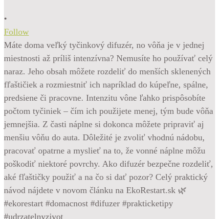
•
Follow
Máte doma veľký tyčinkový difuzér, no vôňa je v jednej
miestnosti až príliš intenzívna? Nemusíte ho používať celý
naraz. Jeho obsah môžete rozdeliť do menších sklenených
fľaštičiek a rozmiestniť ich napríklad do kúpeľne, spálne,
predsiene či pracovne. Intenzitu vône ľahko prispôsobíte
počtom tyčiniek – čím ich použijete menej, tým bude vôňa
jemnejšia. Z časti náplne si dokonca môžete pripraviť aj
menšiu vôňu do auta. Dôležité je zvoliť vhodnú nádobu,
pracovať opatrne a myslieť na to, že vonné náplne môžu
poškodiť niektoré povrchy. Ako difuzér bezpečne rozdeliť,
aké fľaštičky použiť a na čo si dať pozor? Celý praktický
návod nájdete v novom článku na EkoRestart.sk 🌿
#ekorestart #domacnost #difuzer #prakticketipy
#udrzatelnyzivot