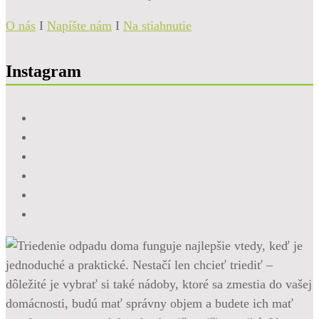
O nás
I
Napíšte nám
I
Na stiahnutie
Instagram