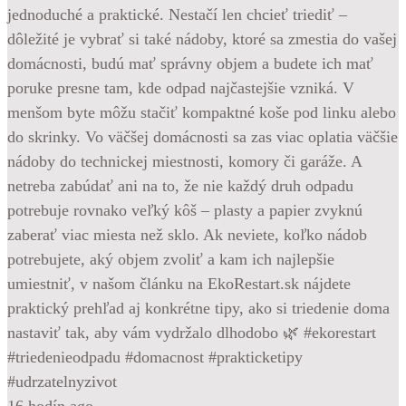
jednoduché a praktické. Nestačí len chcieť triediť –
dôležité je vybrať si také nádoby, ktoré sa zmestia do vašej
domácnosti, budú mať správny objem a budete ich mať
poruke presne tam, kde odpad najčastejšie vzniká. V
menšom byte môžu stačiť kompaktné koše pod linku alebo
do skrinky. Vo väčšej domácnosti sa zas viac oplatia väčšie
nádoby do technickej miestnosti, komory či garáže. A
netreba zabúdať ani na to, že nie každý druh odpadu
potrebuje rovnako veľký kôš – plasty a papier zvyknú
zaberať viac miesta než sklo. Ak neviete, koľko nádob
potrebujete, aký objem zvoliť a kam ich najlepšie
umiestniť, v našom článku na EkoRestart.sk nájdete
praktický prehľad aj konkrétne tipy, ako si triedenie doma
nastaviť tak, aby vám vydržalo dlhodobo 🌿 #ekorestart
#triedenieodpadu #domacnost #prakticketipy
#udrzatelnyzivot
16 hodín ago